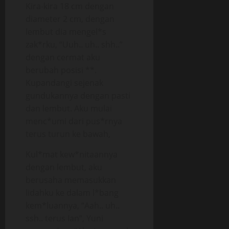
Kira-kira 18 cm dengan
diameter 2 cm, dengan
lembut dia mengel*s
zak*rku, “Uuh.. uh.. shh..”
dengan cermat aku
berubah posisi **.
Kupandangi sejenak
gundukannya dengan pasti
dan lembut. Aku mulai
menc*umi dari pus*rnya
terus turun ke bawah,
Kul*mat kew*nitaannya
dengan lembut, aku
berusaha memasukkan
lidahku ke dalam l*bang
kem*luannya, “Aah.. uh..
ssh.. terus Ian”, Yuni