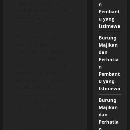
sudah dicintai malah
n
bertingkah, akhirnya dari
Pembant
cerita cintaku cuma
u yang
berumur 2 tahun saja.
Istimewa
Waktu itu aku tinggal
Burung
berlima dengan teman satu
Majikan
kuliah juga, kita tinggal
dan
serumah atau ngontrak
Perhatia
satu rumah untuk berlima.
n
Kebetulan di rumah itu
Pembant
hanya aku yang laki-laki.
u yang
Mulanya aku bilang sama
Istimewa
kakak perempuanku,
Burung
“Sudah, aku pisah rumah
Majikan
saja atau kos di tempat
dan
lain”,
Perhatia
Tapi kakakku ini saking
n