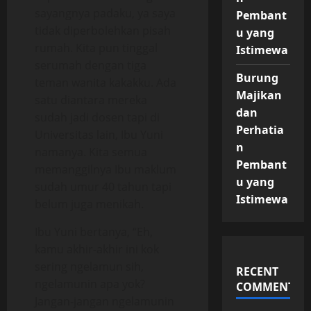
sayangnya padaku, ya saya
Pembant
tidak diperbolehkan pisah
u yang
rumah. Kita pun tinggal
Istimewa
serumah dengan tiga
Burung
teman wanita kakakku. Ada
Majikan
satu diantara mereka
dan
sudah jadi dosen tapi di
Perhatia
Universitas lain, Ibu Yuni
n
namanya. Kita semua
Pembant
memanggilnya Ibu maklum
u yang
sudah umur 40 tahun tapi
Istimewa
belum juga menikah.
Ibu Yuni bertanya, “Eh,
kamu akhir-akhir ini kok
sering ngelamun sih,
RECENT
ngelamunin apa yok?
COMMENTS
Jangan-jangan ngelamunin