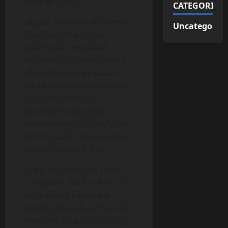
kata Ibu Yuni.
CATEGORIES
Begitu dekatnya aku sama
Uncategorize
Ibu Yuni sampai suatu
waktu aku mengalami
kejadian ini. Entah kenapa
aku tidak sengaja sudah
mulai ada perhatian sama
Ibu Yuni. Waktu itu
tepatnya siang-siang
semuanya pada kuliah, aku
sedang sakit kepala jadinya
aku bolos dari kuliah.
Siang itu tepat jam 11:00
siang saat aku bangun, eh
agak sedikit heran kok
masih ada orang di rumah,
biasanya kalau siang-siang