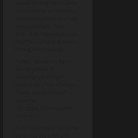
kepala b*tang kem*luanku
disiram sama air surganya,
membuatku tidak kuat lagi
memuntahkan.. “Crot..
crot.. cret..” banyak juga air
man*ku muncrat di dalam
l*bang kem*luannya.
“Aakh..” aku lemas habis,
aku tergeletak di
sampingnya. Dengan
lembut dia c*um b*b*rku,
“Kamu menyesal Ian?”
tanyanya.
“Ah nggak, kitakan sama-
sama mau.”
Kami cepat-cepat berberes-
beres supaya tidak ada