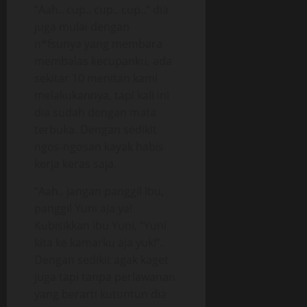
“Aah.. cup.. cup.. cup..” dia
juga mulai dengan
n*fsunya yang membara
membalas kecupanku, ada
sekitar 10 menitan kami
melakukannya, tapi kali ini
dia sudah dengan mata
terbuka. Dengan sedikit
ngos-ngosan kayak habis
kerja keras saja.
“Aah.. jangan panggil Ibu,
panggil Yuni aja ya!
Kubisikkan Ibu Yuni, “Yuni
kita ke kamarku aja yuk!”.
Dengan sedikit agak kaget
juga tapi tanpa perlawanan
yang berarti kutuntun dia