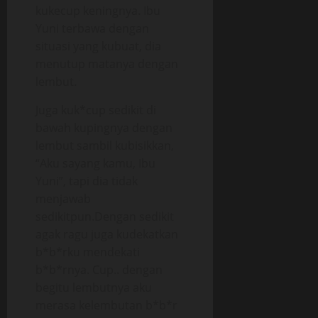
kukecup keningnya. Ibu
Yuni terbawa dengan
situasi yang kubuat, dia
menutup matanya dengan
lembut.
Juga kuk*cup sedikit di
bawah kupingnya dengan
lembut sambil kubisikkan,
“Aku sayang kamu, Ibu
Yuni”, tapi dia tidak
menjawab
sedikitpun.Dengan sedikit
agak ragu juga kudekatkan
b*b*rku mendekati
b*b*rnya. Cup.. dengan
begitu lembutnya aku
merasa kelembutan b*b*r