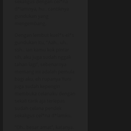
sekaligus dengan cel*na
d*lamnya, hu.. cantiknya
gundukan yang
mengembang.
Dengan lembut kuel*s-el*s
gundukan itu, “Aah.. uh..
ssh.. Ian kamu kok pintar
sih, aku juga sudah nggak
tahan lagi”, sebenarnya
memang ini adalah pemula
bagi aku, eh rupanya Yuni
juga sudah kepengin
membuka celanaku dengan
sekali tarik aja terlepas
sudah celana pendek
sekaligus cel*na d*lamku.
“Oh.. besar amat”, katanya.