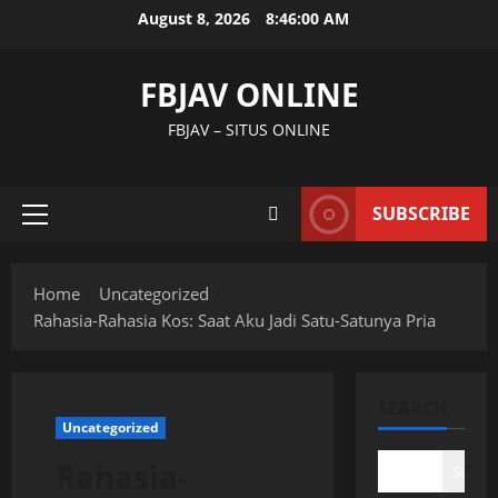
Skip
August 8, 2026
8:46:01 AM
to
content
FBJAV ONLINE
FBJAV – SITUS ONLINE
SUBSCRIBE
Primary
Menu
Home
Uncategorized
Rahasia-Rahasia Kos: Saat Aku Jadi Satu-Satunya Pria
SEARCH
Uncategorized
Rahasia-
Search