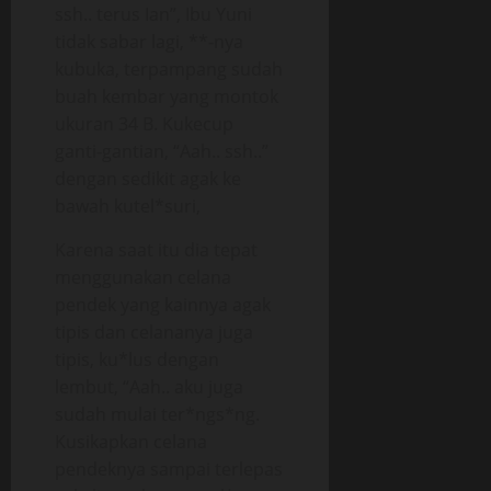
ssh.. terus Ian”, Ibu Yuni
tidak sabar lagi, **-nya
kubuka, terpampang sudah
buah kembar yang montok
ukuran 34 B. Kukecup
ganti-gantian, “Aah.. ssh..”
dengan sedikit agak ke
bawah kutel*suri,
Karena saat itu dia tepat
menggunakan celana
pendek yang kainnya agak
tipis dan celananya juga
tipis, ku*lus dengan
lembut, “Aah.. aku juga
sudah mulai ter*ngs*ng.
Kusikapkan celana
pendeknya sampai terlepas