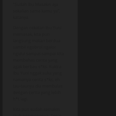
“Sudah Ibu Masakin aja
sekalian sama kamu ya”,
katanya.
Dengan cekatan Ibu Yuni
memasak, kita pun
langsung makan berdua
sambil ngobrol ngalor
ngidul sampai-sampai kita
membahas cerita yang
agak berbau s*ks. Kukira
Ibu Yuni nggak suka yang
namanya cerita s*ks, eh
tau-taunya dia membalas
dengan cerita yang lebih
h*t lagi.
Kita pun sudah semakin
jauh ngomongnya. Tepat