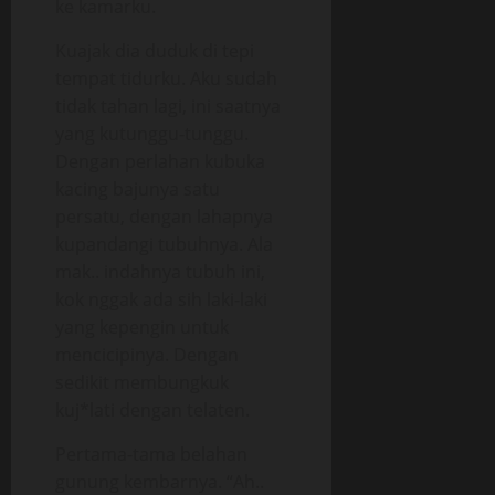
ke kamarku.
Kuajak dia duduk di tepi
tempat tidurku. Aku sudah
tidak tahan lagi, ini saatnya
yang kutunggu-tunggu.
Dengan perlahan kubuka
kacing bajunya satu
persatu, dengan lahapnya
kupandangi tubuhnya. Ala
mak.. indahnya tubuh ini,
kok nggak ada sih laki-laki
yang kepengin untuk
mencicipinya. Dengan
sedikit membungkuk
kuj*lati dengan telaten.
Pertama-tama belahan
gunung kembarnya. “Ah..