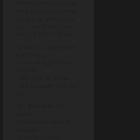
bolong begini sudah pada
nggak ada orang di rumah
tapi kok hari ini kayaknya
ada teman di rumah nih.
Aku pergi ke arah dapur.
“Eh Ibu Yuni, nggak ngajar
Bu?” tanyaku.
“Kamu kok nggak kuliah?”
tanya dia.
“Habis sakit Bu”, kataku.
“Sakit apa sakit?” goda Ibu
Yuni.
“Ah.. Ibu Yuni bisa aja”,
kataku.
“Sudah makan belum?”
tanyanya.
“Belum Bu”, kataku.