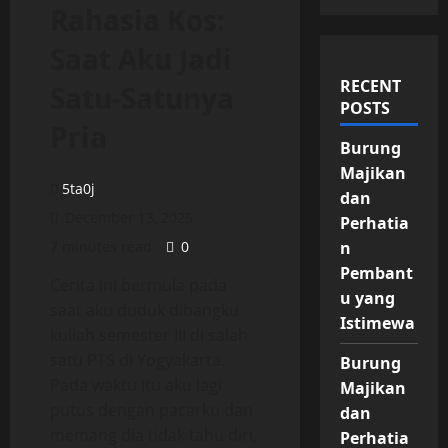
Rahasia Kos:
Saat Aku Jadi
RECENT
Satu-Satunya
POSTS
Pria
Burung
Majikan
5ta0j
dan
December 13, 2025
Perhatia
7 minutes read
0
n
Pembant
Cerita ini bermula pada
u yang
saat aku duduk dibangku
Istimewa
kuliah semester III di salah
satu PTS di Yogyakarta.
Burung
Pada waktu itu aku lagi
Majikan
putus dengan pacarku dan
dan
memang dia tidak tahu diri,
Perhatia