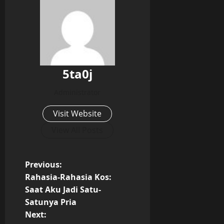
5ta0j
Administrator
Visit Website
View All Posts
P
Previous:
Rahasia-Rahasia Kos:
o
Saat Aku Jadi Satu-
Satunya Pria
s
Next: