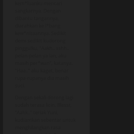
kem*luanku mencari
sangkarnya. Dengan
dibantu tangannya,
diarahkan ke l*bang
kew*nitaannya. Sedikit
demi sedikit kudorong
pinggulku, “Aakh.. sshh..
pelan-pelan ya Ian, aku
masih per*wan”, katanya.
“Haa..” aku kaget, benar
rupa-rupanya dia masih
suci.
Dengan sekali dorong lagi
sudah terasa licin. Blesst,
“Aahk..” teriak Yuni,
kudiamkan sebentar untuk
menghilangkan rasa