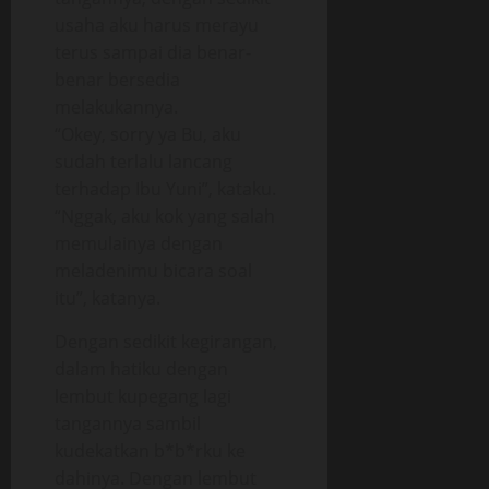
usaha aku harus merayu
terus sampai dia benar-
benar bersedia
melakukannya.
“Okey, sorry ya Bu, aku
sudah terlalu lancang
terhadap Ibu Yuni”, kataku.
“Nggak, aku kok yang salah
memulainya dengan
meladenimu bicara soal
itu”, katanya.
Dengan sedikit kegirangan,
dalam hatiku dengan
lembut kupegang lagi
tangannya sambil
kudekatkan b*b*rku ke
dahinya. Dengan lembut