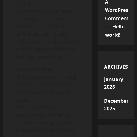
A
yang itu..”
WordPress
“Itu apanya Bu?” tanyaku.
Commenter
Memang dalam kesehari-
harianku, ibu Yuni tahu
on
Hello
karena aku sering juga
world!
curhat sama dia karena dia
sudah kuanggap lebih tua
dan tahu banyak hal.
ARCHIVES
Aku mulai cerita,
“Tahu nggak masalah yang
January
kuhadapi? Sekarang aku
2026
baru putus sama pacarku”,
kataku.
December
“Oh.. gitu ceritanya,
2025
pantesan aja dari minggu
kemarin murung aja dan
sering ngalamun sendiri”,