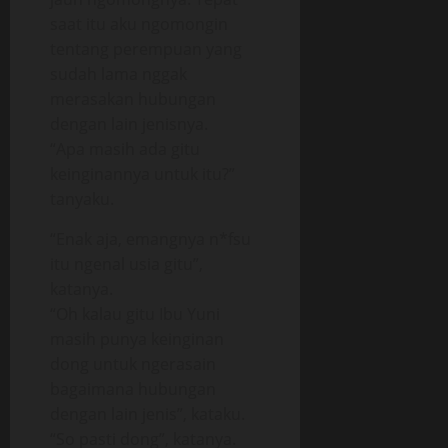
saat itu aku ngomongin
tentang perempuan yang
sudah lama nggak
merasakan hubungan
dengan lain jenisnya.
“Apa masih ada gitu
keinginannya untuk itu?”
tanyaku.
“Enak aja, emangnya n*fsu
itu ngenal usia gitu”,
katanya.
“Oh kalau gitu Ibu Yuni
masih punya keinginan
dong untuk ngerasain
bagaimana hubungan
dengan lain jenis”, kataku.
“So pasti dong”, katanya.