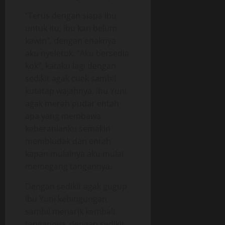
“Terus dengan siapa Ibu
untuk itu, Ibu kan belum
kawin”, dengan enaknya
aku nyeletuk. “Aku bersedia
kok”, kataku lagi dengan
sedikit agak cuek sambil
kutatap wajahnya. Ibu Yuni
agak merah pudar entah
apa yang membawa
keberanianku semakin
membludak dan entah
kapan mulainya aku mulai
memegang tangannya.
Dengan sedikit agak gugup
Ibu Yuni kebingungan
sambil menarik kembali
tangannya, dengan sedikit