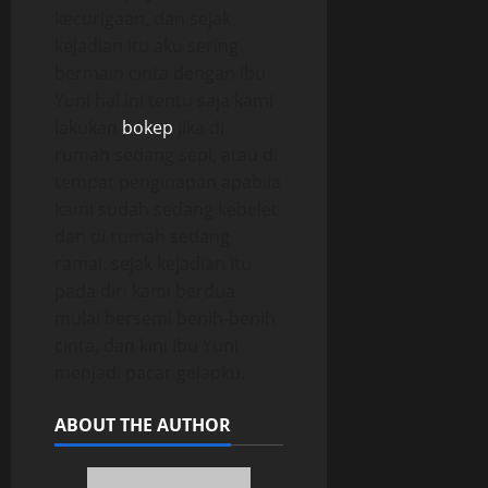
kecurigaan, dan sejak
kejadian itu aku sering
bermain cinta dengan Ibu
Yuni hal ini tentu saja kami
lakukan
bokep
jika di
rumah sedang sepi, atau di
tempat penginapan apabila
kami sudah sedang kebelet
dan di rumah sedang
ramai. sejak kejadian itu
pada diri kami berdua
mulai bersemi benih-benih
cinta, dan kini Ibu Yuni
menjadi pacar gelapku.
ABOUT THE AUTHOR