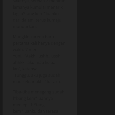
sakitnya, setelah 2 menitan
lamanya kumulai menarik
lagi b*tang kem*luanku
dari dalam, terus kumaju
mundurkan.
Mungkin karena baru
pertama kali hanya dengan
waktu 7 menit
Yuni.. “Aakh.. ushh.. ussh..
ahhkk.. aku mau keluar
Ian”, katanya.
“Tunggu, aku juga sudah
mau keluar akh..” kataku.
Tiba-tiba menegang sudah
l*bang kem*luannya
menjepit b*tang
kem*luanku dan terasa