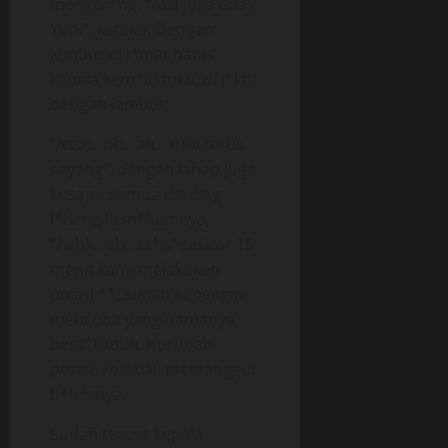
menger*ng. “Aku juga enak
Yuni”, kataku. Dengan
lembut di l*mat habis
kepala kem*luanku, di j*lati
dengan lembut,
“Assh.. oh.. ah.. Yuni terus
sayang”, dengan lahap juga
kusapu semua dinding
l*bang kem*luannya,
“Aahk.. uh.. ssh..” sekitar 15
menit kami melakukan
posisi **, sudah kepengin
mencoba yang namanya
bers*tubuh. Kurubah
posisi, kembali memanggut
b*b*rnya.
Sudah terasa kepala