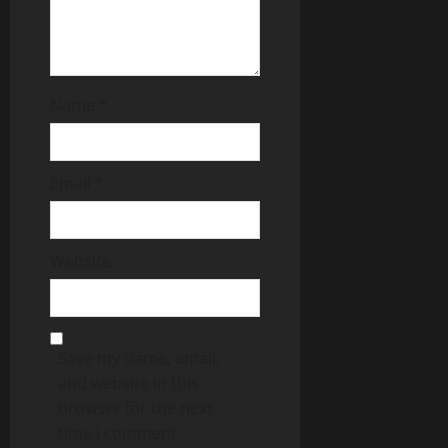
Name
*
Email
*
Website
Save my name, email,
and website in this
browser for the next
time I comment.