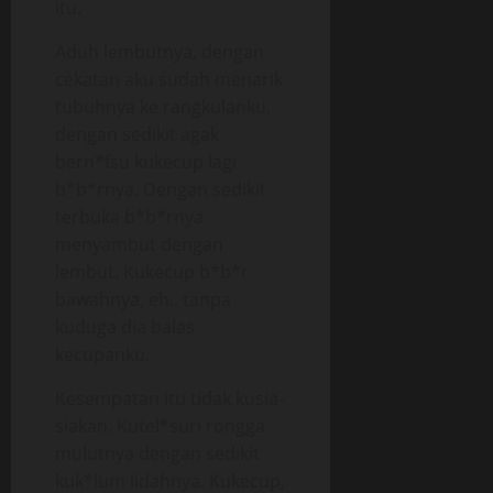
itu.
Aduh lembutnya, dengan
cekatan aku sudah menarik
tubuhnya ke rangkulanku,
dengan sedikit agak
bern*fsu kukecup lagi
b*b*rnya. Dengan sedikit
terbuka b*b*rnya
menyambut dengan
lembut. Kukecup b*b*r
bawahnya, eh.. tanpa
kuduga dia balas
kecupanku.
Kesempatan itu tidak kusia-
siakan. Kutel*suri rongga
mulutnya dengan sedikit
kuk*lum lidahnya. Kukecup,