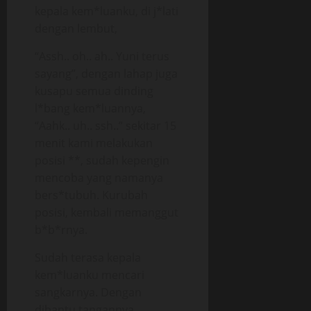
kepala kem*luanku, di j*lati
dengan lembut,
“Assh.. oh.. ah.. Yuni terus
sayang”, dengan lahap juga
kusapu semua dinding
l*bang kem*luannya,
“Aahk.. uh.. ssh..” sekitar 15
menit kami melakukan
posisi **, sudah kepengin
mencoba yang namanya
bers*tubuh. Kurubah
posisi, kembali memanggut
b*b*rnya.
Sudah terasa kepala
kem*luanku mencari
sangkarnya. Dengan
dibantu tangannya,