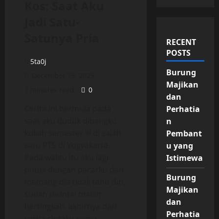
Kos: Saat Aku
Jadi Satu-
Satunya Pria
RECENT
POSTS
5ta0j
Burung
December 13, 2025
Majikan
7 minutes read
0
dan
Cerita ini bermula pada
Perhatia
saat aku duduk dibangku
n
kuliah semester III di salah
Pembant
satu PTS di Yogyakarta.
u yang
Pada waktu itu aku lagi
Istimewa
putus dengan pacarku dan
Burung
memang dia tidak tahu diri,
Majikan
sudah dicintai malah
dan
bertingkah, akhirnya dari
Perhatia
cerita cintaku cuma