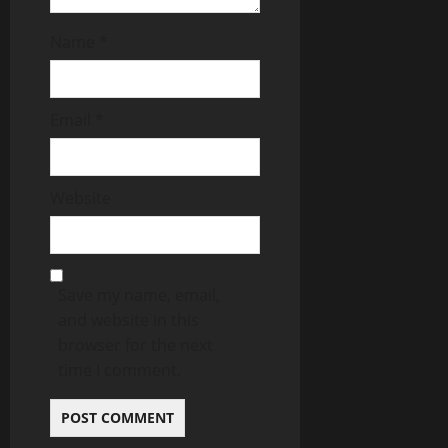
Name
*
Email
*
Website
Save my name, email,
and website in this
browser for the next
time I comment.