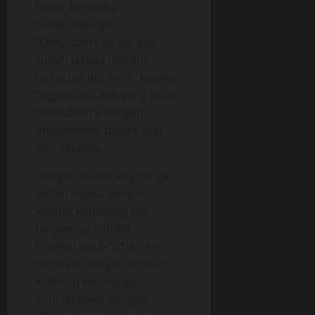
benar bersedia
melakukannya.
“Okey, sorry ya Bu, aku
sudah terlalu lancang
terhadap Ibu Yuni”, kataku.
“Nggak, aku kok yang salah
memulainya dengan
meladenimu bicara soal
itu”, katanya.
Dengan sedikit kegirangan,
dalam hatiku dengan
lembut kupegang lagi
tangannya sambil
kudekatkan b*b*rku ke
dahinya. Dengan lembut
kukecup keningnya. Ibu
Yuni terbawa dengan