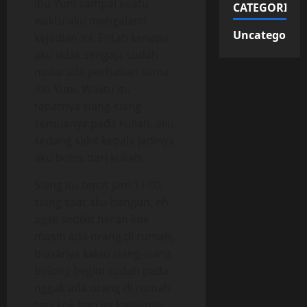
Ibu Yuni sampai suatu
CATEGORIES
waktu aku mengalami
Uncategorize
kejadian ini. Entah kenapa
aku tidak sengaja sudah
mulai ada perhatian sama
Ibu Yuni. Waktu itu
tepatnya siang-siang
semuanya pada kuliah, aku
sedang sakit kepala jadinya
aku bolos dari kuliah.
Siang itu tepat jam 11:00
siang saat aku bangun, eh
agak sedikit heran kok
masih ada orang di rumah,
biasanya kalau siang-siang
bolong begini sudah pada
nggak ada orang di rumah
tapi kok hari ini kayaknya