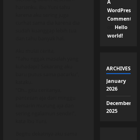
A
harianku, ibu Yuni tahu
WordPress
karena aku sering juga
Commenter
curhat sama dia karena dia
on
Hello
sudah kuanggap lebih tua
world!
dan tahu banyak hal.
Aku mulai cerita,
“Tahu nggak masalah yang
kuhadapi? Sekarang aku
ARCHIVES
baru putus sama pacarku”,
January
kataku.
2026
“Oh.. gitu ceritanya,
pantesan aja dari minggu
December
kemarin murung aja dan
2025
sering ngalamun sendiri”,
kata Ibu Yuni.
Begitu dekatnya aku sama