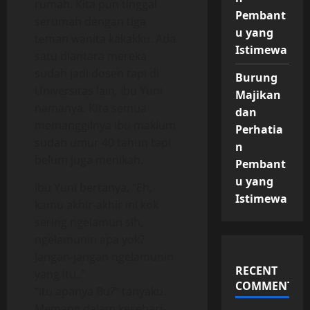
rumah. Kita pun tinggal
Pembant
serumah dengan tiga
u yang
teman wanita kakakku. Ada
Istimewa
satu diantara mereka
sudah jadi dosen tapi di
Burung
Universitas lain, Ibu Yuni
Majikan
namanya. Kita semua
dan
memanggilnya Ibu maklum
Perhatia
sudah umur 40 tahun tapi
n
belum juga menikah.
Pembant
u yang
Ibu Yuni bertanya, “Eh,
Istimewa
kamu akhir-akhir ini kok
sering ngelamun sih,
ngelamunin apa yok?
Jangan-jangan ngelamunin
RECENT
yang itu..”
COMMENTS
“Itu apanya Bu?” tanyaku.
Memang dalam kesehari-