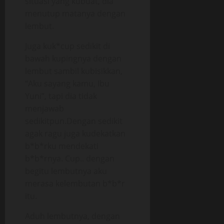
situasi yang kubuat, dia
menutup matanya dengan
lembut.
Juga kuk*cup sedikit di
bawah kupingnya dengan
lembut sambil kubisikkan,
“Aku sayang kamu, Ibu
Yuni”, tapi dia tidak
menjawab
sedikitpun.Dengan sedikit
agak ragu juga kudekatkan
b*b*rku mendekati
b*b*rnya. Cup.. dengan
begitu lembutnya aku
merasa kelembutan b*b*r
itu.
Aduh lembutnya, dengan