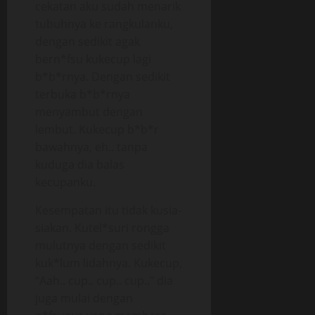
cekatan aku sudah menarik
tubuhnya ke rangkulanku,
dengan sedikit agak
bern*fsu kukecup lagi
b*b*rnya. Dengan sedikit
terbuka b*b*rnya
menyambut dengan
lembut. Kukecup b*b*r
bawahnya, eh.. tanpa
kuduga dia balas
kecupanku.
Kesempatan itu tidak kusia-
siakan. Kutel*suri rongga
mulutnya dengan sedikit
kuk*lum lidahnya. Kukecup,
“Aah.. cup.. cup.. cup..” dia
juga mulai dengan