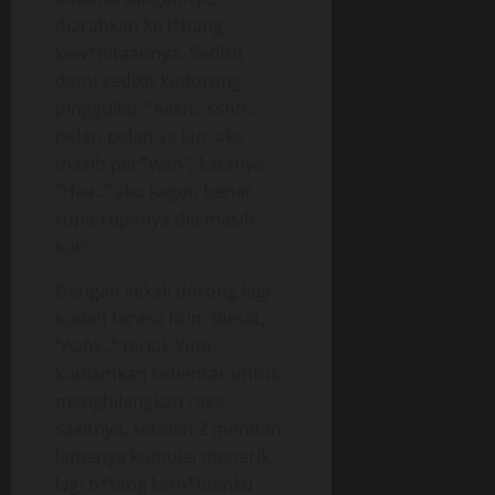
diarahkan ke l*bang
kew*nitaannya. Sedikit
demi sedikit kudorong
pinggulku, “Aakh.. sshh..
pelan-pelan ya Ian, aku
masih per*wan”, katanya.
“Haa..” aku kaget, benar
rupa-rupanya dia masih
suci.
Dengan sekali dorong lagi
sudah terasa licin. Blesst,
“Aahk..” teriak Yuni,
kudiamkan sebentar untuk
menghilangkan rasa
sakitnya, setelah 2 menitan
lamanya kumulai menarik
lagi b*tang kem*luanku