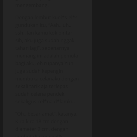
mengembang.
Dengan lembut kuel*s-el*s
gundukan itu, “Aah.. uh..
ssh.. Ian kamu kok pintar
sih, aku juga sudah nggak
tahan lagi”, sebenarnya
memang ini adalah pemula
bagi aku, eh rupanya Yuni
juga sudah kepengin
membuka celanaku dengan
sekali tarik aja terlepas
sudah celana pendek
sekaligus cel*na d*lamku.
“Oh.. besar amat”, katanya.
Kira-kira 18 cm dengan
diameter 2 cm, dengan
lembut dia mengel*s