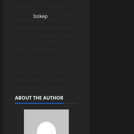
bermain cinta dengan Ibu
Yuni hal ini tentu saja kami
lakukan
bokep
jika di
rumah sedang sepi, atau di
tempat penginapan apabila
kami sudah sedang kebelet
dan di rumah sedang
ramai. sejak kejadian itu
pada diri kami berdua
mulai bersemi benih-benih
cinta, dan kini Ibu Yuni
menjadi pacar gelapku.
ABOUT THE AUTHOR