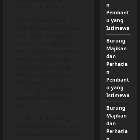
n
berumur 2 tahun saja.
Pembant
Waktu itu aku tinggal
u yang
berlima dengan teman satu
Istimewa
kuliah juga, kita tinggal
Burung
serumah atau ngontrak
Majikan
satu rumah untuk berlima.
dan
Kebetulan di rumah itu
Perhatia
hanya aku yang laki-laki.
n
Mulanya aku bilang sama
Pembant
kakak perempuanku,
u yang
“Sudah, aku pisah rumah
Istimewa
saja atau kos di tempat
lain”,
Burung
Majikan
Tapi kakakku ini saking
dan
sayangnya padaku, ya saya
Perhatia
tidak diperbolehkan pisah
n