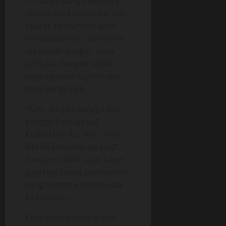
n*fsunya yang membara
membalas kecupanku, ada
sekitar 10 menitan kami
melakukannya, tapi kali ini
dia sudah dengan mata
terbuka. Dengan sedikit
ngos-ngosan kayak habis
kerja keras saja.
“Aah.. jangan panggil Ibu,
panggil Yuni aja ya!
Kubisikkan Ibu Yuni, “Yuni
kita ke kamarku aja yuk!”.
Dengan sedikit agak kaget
juga tapi tanpa perlawanan
yang berarti kutuntun dia
ke kamarku.
Kuajak dia duduk di tepi