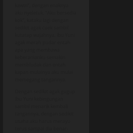
kawin”, dengan enaknya
aku nyeletuk. “Aku bersedia
kok”, kataku lagi dengan
sedikit agak cuek sambil
kutatap wajahnya. Ibu Yuni
agak merah pudar entah
apa yang membawa
keberanianku semakin
membludak dan entah
kapan mulainya aku mulai
memegang tangannya.
Dengan sedikit agak gugup
Ibu Yuni kebingungan
sambil menarik kembali
tangannya, dengan sedikit
usaha aku harus merayu
terus sampai dia benar-