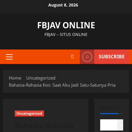
Skip
August 8, 2026
to
content
FBJAV ONLINE
FBJAV – SITUS ONLINE
SUBSCRIBE
Primary
Menu
Home
Uncategorized
Rahasia-Rahasia Kos: Saat Aku Jadi Satu-Satunya Pria
SEARCH
Uncategorized
Rahasia-Rahasia
Search