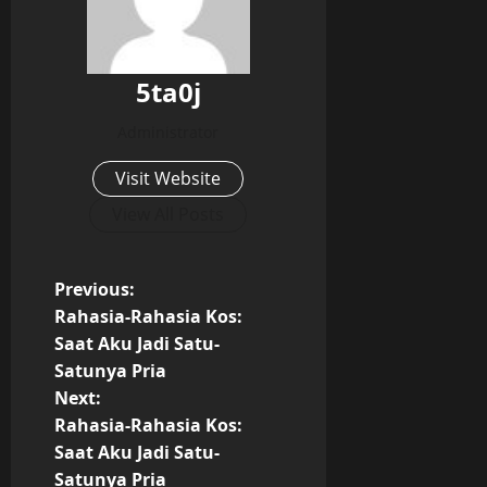
5ta0j
Administrator
Visit Website
View All Posts
P
Previous:
Rahasia-Rahasia Kos:
o
Saat Aku Jadi Satu-
Satunya Pria
s
Next:
t
Rahasia-Rahasia Kos:
Saat Aku Jadi Satu-
n
Satunya Pria