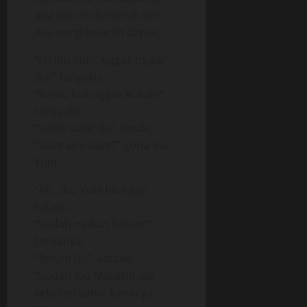
ada teman di rumah nih.
Aku pergi ke arah dapur.
“Eh Ibu Yuni, nggak ngajar
Bu?” tanyaku.
“Kamu kok nggak kuliah?”
tanya dia.
“Habis sakit Bu”, kataku.
“Sakit apa sakit?” goda Ibu
Yuni.
“Ah.. Ibu Yuni bisa aja”,
kataku.
“Sudah makan belum?”
tanyanya.
“Belum Bu”, kataku.
“Sudah Ibu Masakin aja
sekalian sama kamu ya”,