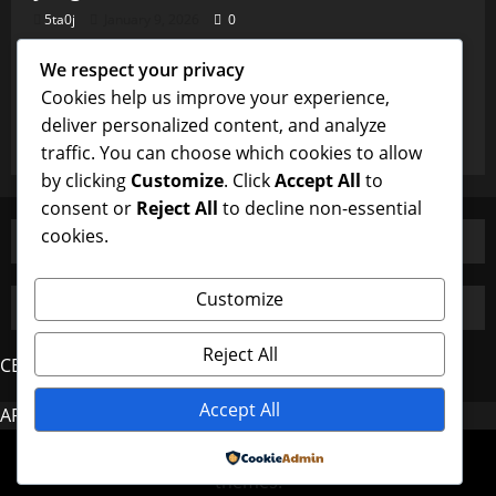
5ta0j
January 9, 2026
0
Uncategorized
We respect your privacy
Burung Majikan dan Perhatian Pembantu
Cookies help us improve your experience,
yang Istimewa
deliver personalized content, and analyze
5ta0j
January 9, 2026
0
traffic. You can choose which cookies to allow
by clicking
Customize
. Click
Accept All
to
consent or
Reject All
to decline non-essential
cookies.
Customize
Reject All
CERDAS4D
Accept All
AROMA4D
MAHJONG
Copyright © All rights reserved.
|
MoreNews
by AF
Powered by
themes.