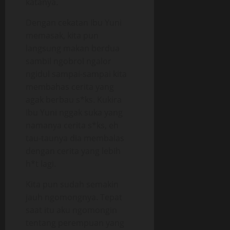
katanya.
Dengan cekatan Ibu Yuni
memasak, kita pun
langsung makan berdua
sambil ngobrol ngalor
ngidul sampai-sampai kita
membahas cerita yang
agak berbau s*ks. Kukira
Ibu Yuni nggak suka yang
namanya cerita s*ks, eh
tau-taunya dia membalas
dengan cerita yang lebih
h*t lagi.
Kita pun sudah semakin
jauh ngomongnya. Tepat
saat itu aku ngomongin
tentang perempuan yang