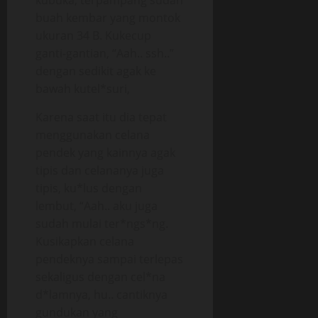
kubuka, terpampang sudah
buah kembar yang montok
ukuran 34 B. Kukecup
ganti-gantian, “Aah.. ssh..”
dengan sedikit agak ke
bawah kutel*suri,
Karena saat itu dia tepat
menggunakan celana
pendek yang kainnya agak
tipis dan celananya juga
tipis, ku*lus dengan
lembut, “Aah.. aku juga
sudah mulai ter*ngs*ng.
Kusikapkan celana
pendeknya sampai terlepas
sekaligus dengan cel*na
d*lamnya, hu.. cantiknya
gundukan yang