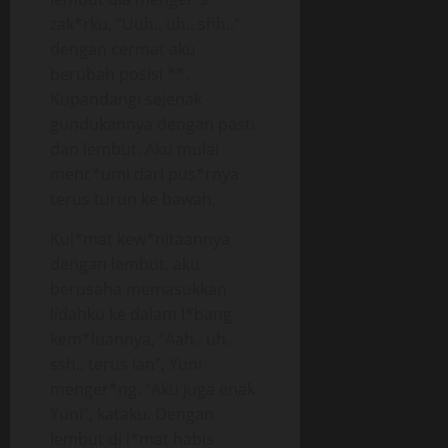
zak*rku, “Uuh.. uh.. shh..”
dengan cermat aku
berubah posisi **.
Kupandangi sejenak
gundukannya dengan pasti
dan lembut. Aku mulai
menc*umi dari pus*rnya
terus turun ke bawah,
Kul*mat kew*nitaannya
dengan lembut, aku
berusaha memasukkan
lidahku ke dalam l*bang
kem*luannya, “Aah.. uh..
ssh.. terus Ian”, Yuni
menger*ng. “Aku juga enak
Yuni”, kataku. Dengan
lembut di l*mat habis