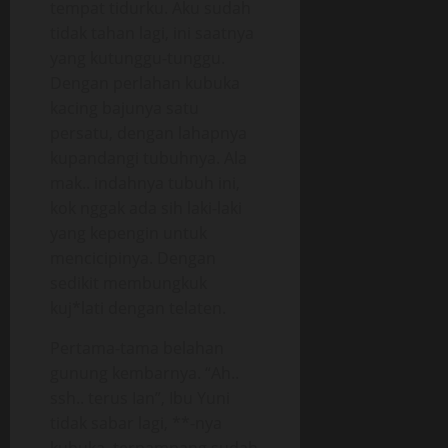
tempat tidurku. Aku sudah
tidak tahan lagi, ini saatnya
yang kutunggu-tunggu.
Dengan perlahan kubuka
kacing bajunya satu
persatu, dengan lahapnya
kupandangi tubuhnya. Ala
mak.. indahnya tubuh ini,
kok nggak ada sih laki-laki
yang kepengin untuk
mencicipinya. Dengan
sedikit membungkuk
kuj*lati dengan telaten.
Pertama-tama belahan
gunung kembarnya. “Ah..
ssh.. terus Ian”, Ibu Yuni
tidak sabar lagi, **-nya