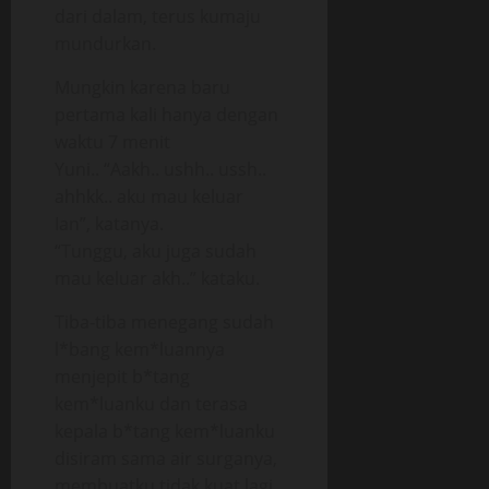
dari dalam, terus kumaju
mundurkan.
Mungkin karena baru
pertama kali hanya dengan
waktu 7 menit
Yuni.. “Aakh.. ushh.. ussh..
ahhkk.. aku mau keluar
Ian”, katanya.
“Tunggu, aku juga sudah
mau keluar akh..” kataku.
Tiba-tiba menegang sudah
l*bang kem*luannya
menjepit b*tang
kem*luanku dan terasa
kepala b*tang kem*luanku
disiram sama air surganya,
membuatku tidak kuat lagi