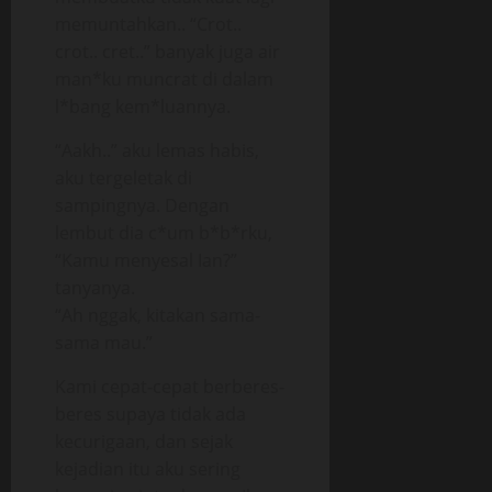
memuntahkan.. “Crot..
crot.. cret..” banyak juga air
man*ku muncrat di dalam
l*bang kem*luannya.
“Aakh..” aku lemas habis,
aku tergeletak di
sampingnya. Dengan
lembut dia c*um b*b*rku,
“Kamu menyesal Ian?”
tanyanya.
“Ah nggak, kitakan sama-
sama mau.”
Kami cepat-cepat berberes-
beres supaya tidak ada
kecurigaan, dan sejak
kejadian itu aku sering