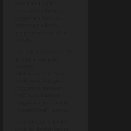
sudah lama nggak
merasakan hubungan
dengan lain jenisnya.
“Apa masih ada gitu
keinginannya untuk itu?”
tanyaku.
“Enak aja, emangnya n*fsu
itu ngenal usia gitu”,
katanya.
“Oh kalau gitu Ibu Yuni
masih punya keinginan
dong untuk ngerasain
bagaimana hubungan
dengan lain jenis”, kataku.
“So pasti dong”, katanya.
“Terus dengan siapa Ibu
untuk itu, Ibu kan belum