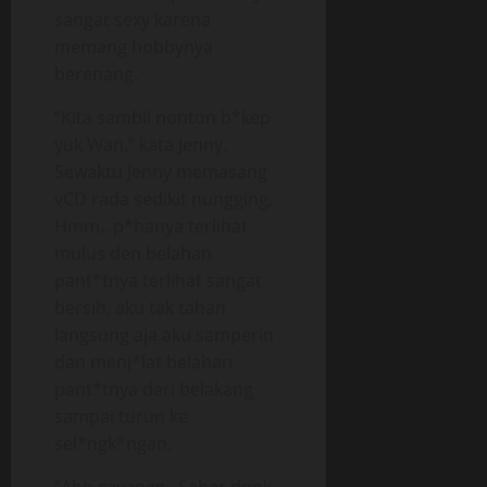
sangat sexy karena
memang hobbynya
berenang.
“Kita sambil nonton b*kep
yuk Wan,” kata Jenny.
Sewaktu Jenny memasang
vCD rada sedikit nungging,
Hmm.. p*hanya terlihat
mulus den belahan
pant*tnya terlihat sangat
bersih, aku tak tahan
langsung aja aku samperin
dan menj*lat belahan
pant*tnya dari belakang
sampai turun ke
sel*ngk*ngan.