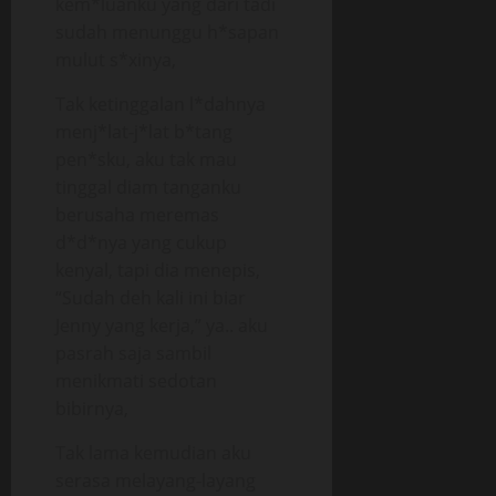
kem*luanku yang dari tadi
sudah menunggu h*sapan
mulut s*xinya,
Tak ketinggalan l*dahnya
menj*lat-j*lat b*tang
pen*sku, aku tak mau
tinggal diam tanganku
berusaha meremas
d*d*nya yang cukup
kenyal, tapi dia menepis,
“Sudah deh kali ini biar
Jenny yang kerja,” ya.. aku
pasrah saja sambil
menikmati sedotan
bibirnya,
Tak lama kemudian aku
serasa melayang-layang