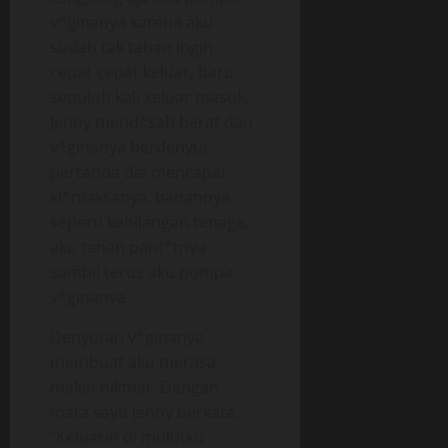
v*ginanya karena aku
sudah tak tahan ingin
cepat-cepat keluar, baru
sepuluh kali keluar masuk,
Jenny mend*sah berat dan
v*ginanya berdenyut
pertanda dia mencapai
kl*maksanya, badannya
seperti kehilangan tenaga,
aku tahan pant*tnya
sambil terus aku pompa
v*ginanya.
Denyutan v*ginanya
membuat aku merasa
makin nikmat. Dengan
mata sayu Jenny berkata,
“Keluarin di mulutku