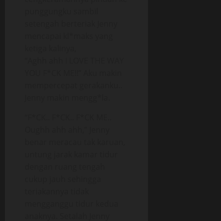
punggungku sambil
setengah berteriak Jenny
mencapai kl*maks yang
ketiga kalinya,
“Aghh ahh I LOVE THE WAY
YOU F*CK ME!!” Aku makin
mempercepat gerakanku..
Jenny makin mengg*la.
“F*CK.. F*CK.. F*CK ME..
Oughh ahh ahh,” Jenny
benar meracau tak karuan,
untung jarak kamar tidur
dengan ruang tengah
cukup jauh sehingga
teriakannya tidak
mengganggu tidur kedua
anaknya. Setalah Jenny