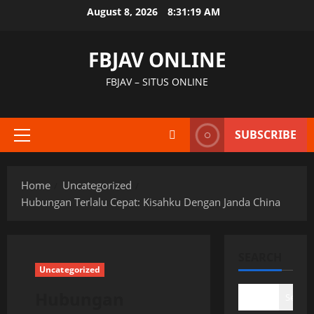
Skip
August 8, 2026
8:31:20 AM
to
content
FBJAV ONLINE
FBJAV – SITUS ONLINE
SUBSCRIBE
Primary
Menu
Home
Uncategorized
Hubungan Terlalu Cepat: Kisahku Dengan Janda China
SEARCH
Uncategorized
Hubungan
Search