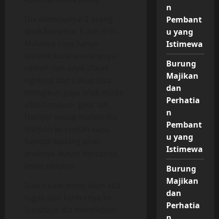
n
Dia mempunyai 2 orang
Pembant
anak berumur 5 dan 9 th.
u yang
Mulanya saya hanya
Istimewa
tertarik karena orangnya
Burung
ramah dan asyik diajak
Majikan
ngobrol dan cukup bisa
dan
mengikuti gaya anak muda
Perhatia
alias lumayan ‘gaul’ lah.
n
Hampir setiap malam dia
Pembant
telepon ke rumah saya.
u yang
Sampai kadang anak-
Istimewa
anaknya ikutan bercanda
lewat telepon.
Burung
Majikan
Suatu saat Jenny akan ada
dan
tugas dari kantornya ke
Perhatia
Surabaya dia menelepon
n