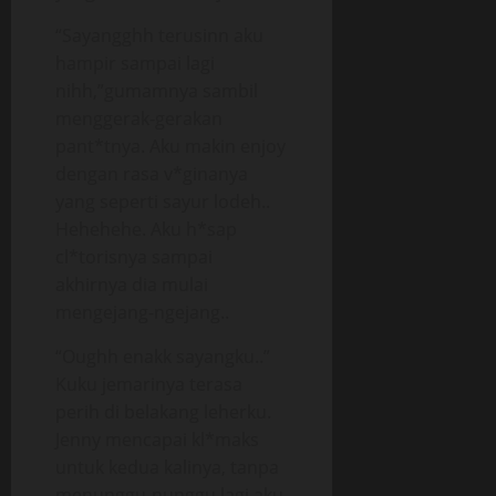
“Sayangghh terusinn aku
hampir sampai lagi
nihh,”gumamnya sambil
menggerak-gerakan
pant*tnya. Aku makin enjoy
dengan rasa v*ginanya
yang seperti sayur lodeh..
Hehehehe. Aku h*sap
cl*torisnya sampai
akhirnya dia mulai
mengejang-ngejang..
“Oughh enakk sayangku..”
Kuku jemarinya terasa
perih di belakang leherku.
Jenny mencapai kl*maks
untuk kedua kalinya, tanpa
menunggu-nunggu lagi aku