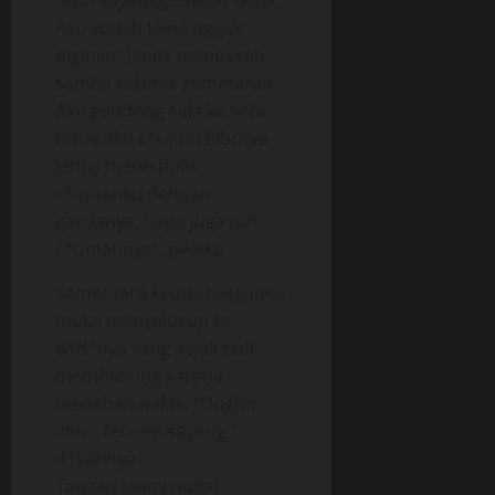
“Ahh sayangg.. Sabar donk..
Aku sudah lama nggak
diginiin” Jenny mendesah
sambil kakinya gemetaran.
Aku gendong saja ke sofa
terus aku c*umin bibrnya,
Jenny merespons
c*umanku dengan
ganasnya, “Jago juga nih
c*umannya”, pikirku.
Sementara kedua tanganku
mulai menyelusup ke
d*d*nya yang sejak tadi
membusung karena
menahan nafas, “Oughh
ahh.. Terusin sayang,”
d*sahnya.
Tangan Jenny mulai