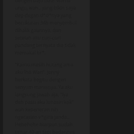
dengen baju tidur warna
ungu, wah.. yang bikin saya
deg-degan d*d*nya yang
berukuran 34b menyembul
dibalik gaunnya, dan
setelah aku curi-curi
pandang ternyata dia tidak
memakai br*.
“Kamu masih hutang ama
aku lho Wan”, Jenny
berkata begitu dengen
senyum manisnya. Ya aku
langsung jawab aja, “Iya
deh pasti aku lunasin kok”
wah kebeneran nih
ngerasain v*gina janda..
Hehehehe biarpun sudah
umur 40-an tapi badannya