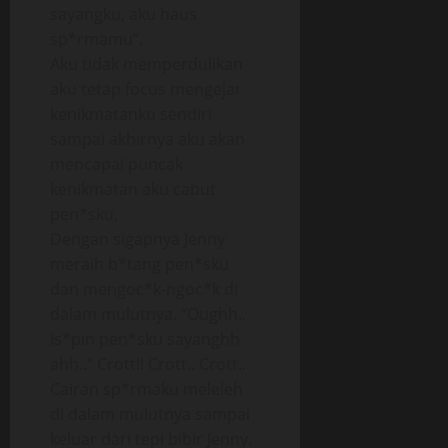
sayangku, aku haus
sp*rmamu”.
Aku tidak memperdulikan
aku tetap focus mengejar
kenikmatanku sendiri
sampai akhirnya aku akan
mencapai puncak
kenikmatan aku cabut
pen*sku,
Dengan sigapnya Jenny
meraih b*tang pen*sku
dan mengoc*k-ngoc*k di
dalam mulutnya. “Oughh..
Is*pin pen*sku sayanghh
ahh..” Crott!! Crott.. Crott..
Cairan sp*rmaku meleleh
di dalam mulutnya sampai
keluar dari tepi bibir Jenny.