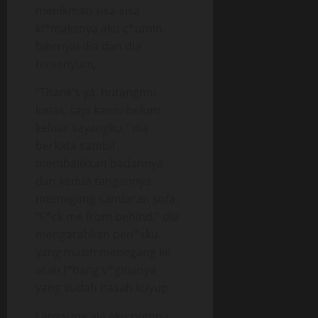
menikmati sisa-sisa
kl*maksnya aku c*umin
bibrnyai dia dan dia
tersenyum,
“Thank’s ya, hutangmu
lunas, tapi kamu belum
keluar sayangku,” dia
berkata sambil
membalikkan badannya
dan kedua tangannya
memegang sandaran sofa.
“F*ck me from behind,” dia
mengarahkan pen*sku
yang masih menegang ke
arah l*bang v*ginanya
yang sudah basah kuyup.
Langsung aja aku pompa