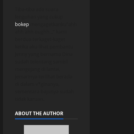
Tiba-tiba ada suara
lenguhan yang cukup
bokep
mengagetkanku”ahh
ahh ahh oughh..,” kami
berdua terkaget-kaget
ketika aku lihat pembantu
Jenny yang bernama Dina
sudah telentang sambil
mengejang di lantai,
jemarinya terlihat berada
di dalam v*ginanya,
sementara bajunya sudah
tidak karuan.
ABOUT THE AUTHOR