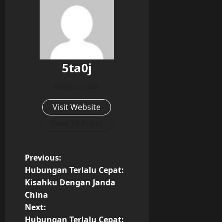
5ta0j
Administrator
Visit Website
View All Posts
P
Previous:
Hubungan Terlalu Cepat:
o
Kisahku Dengan Janda
China
s
Next:
Hubungan Terlalu Cepat: