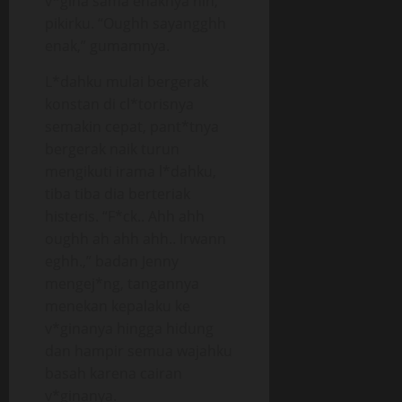
v*gina sama enaknya nih,”
pikirku. “Oughh sayangghh
enak,” gumamnya.
L*dahku mulai bergerak
konstan di cl*torisnya
semakin cepat, pant*tnya
bergerak naik turun
mengikuti irama l*dahku,
tiba tiba dia berteriak
histeris. “F*ck.. Ahh ahh
oughh ah ahh ahh.. Irwann
eghh.,” badan Jenny
mengej*ng, tangannya
menekan kepalaku ke
v*ginanya hingga hidung
dan hampir semua wajahku
basah karena cairan
v*ginanya.