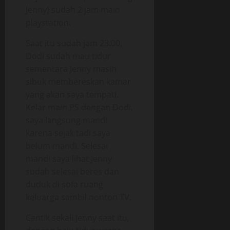
Jenny) sudah 2 jam main
playstation.
Saat itu sudah jam 23.00,
Dodi sudah mau tidur
sementara Jenny masih
sibuk membereskan kamar
yang akan saya tempati.
Kelar main PS dengan Dodi,
saya langsung mandi
karena sejak tadi saya
belum mandi. Selesai
mandi saya lihat Jenny
sudah selesai beres dan
duduk di sofa ruang
keluarga sambil nonton TV.
Cantik sekali Jenny saat itu,