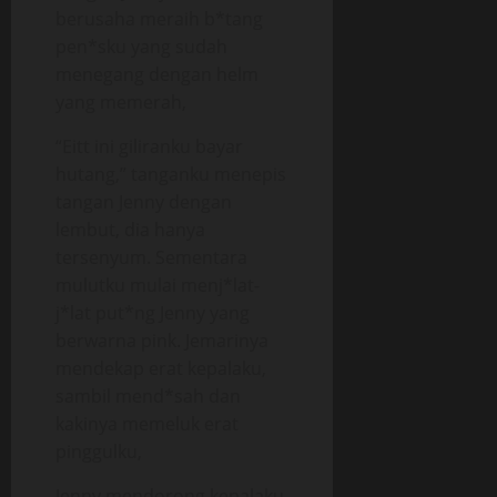
berusaha meraih b*tang
pen*sku yang sudah
menegang dengan helm
yang memerah,
“Eitt ini giliranku bayar
hutang,” tanganku menepis
tangan Jenny dengan
lembut, dia hanya
tersenyum. Sementara
mulutku mulai menj*lat-
j*lat put*ng Jenny yang
berwarna pink. Jemarinya
mendekap erat kepalaku,
sambil mend*sah dan
kakinya memeluk erat
pinggulku,
Jenny mendorong kepalaku