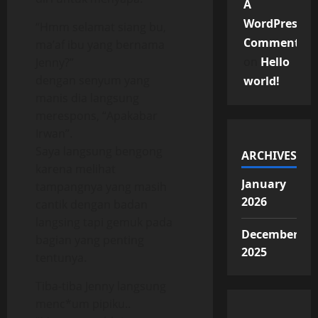
A
WordPress
“Hmm selamat siang bu,
Commenter
ma’af ibu yang bernama
on
Hello
Jenny?”
dengan senyum yang
world!
manis dia langsung
merespons, “Apakabar
Irwan”.
Saya langsung bengong
ARCHIVES
karena melihat
January
tampangnya yang masih
2026
cantik dengan badan
langsing tapi gemuk pada
December
bagian yang penting
2025
tentunya.
Tiba-tiba Jenny langsung
menc*um pipiku..