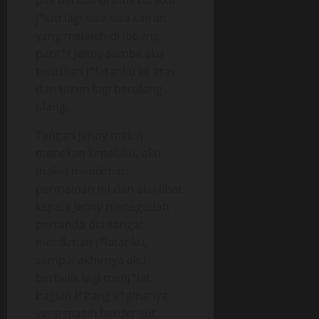
pas berada di bibirku. Aku
j*lati lagi sisa-sisa cairan
yang meleleh di lobang
pant*t Jenny sambil aku
teruskan j*latanku ke atas
dan turun lagi berulang-
ulang.
Tangan Jenny makin
menekan kepalaku, aku
makin menikmati
permainan ini dan aku lihat
kepala Jenny menegadah
pertanda dia sangat
menikmati j*latanku,
sampai akhirnya aku
berbalik lagi menj*lat
bagian l*bang v*ginanya
yang masih berdenyut.