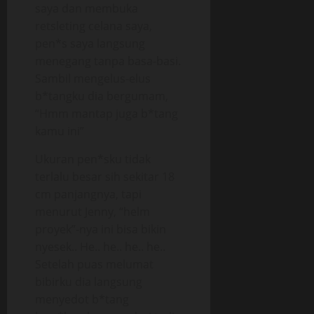
saya dan membuka
retsleting celana saya,
pen*s saya langsung
menegang tanpa basa-basi.
Sambil mengelus-elus
b*tangku dia bergumam,
“Hmm mantap juga b*tang
kamu ini”
Ukuran pen*sku tidak
terlalu besar sih sekitar 18
cm panjangnya, tapi
menurut Jenny, “helm
proyek”-nya ini bisa bikin
nyesek.. He.. he.. he.. he..
Setelah puas melumat
bibirku dia langsung
menyedot b*tang