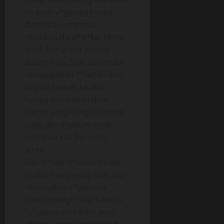
ke arah v*ginanya yang
dari tadi cairannya
membasahi d*d*ku. Hmm
asyik benar nih pikirku
dalam hati. Saat aku mulai
menyapukan l*dahku dari
bagian bawah ke atas
hpnya aku merasakan
cairan yang sangat nikmat
yang aku impikan sejak
pertama kali bertemu
Jenny.
Aku h*sap cl*torisnya dia
makin mengejang dan aku
merasakan v*ginanya
sperti mengh*sap bibirku.
“c*uman ama bibir atau