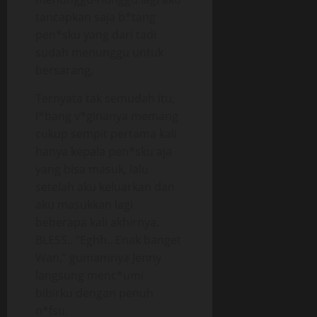
tancapkan saja b*tang
pen*sku yang dari tadi
sudah menunggu untuk
bersarang,
Ternyata tak semudah itu,
l*bang v*ginanya memang
cukup sempit pertama kali
hanya kepala pen*sku aja
yang bisa masuk, lalu
setelah aku keluarkan dan
aku masukkan lagi
beberapa kali akhirnya.
BLESS.. “Eghh.. Enak banget
Wan,” gumamnya Jenny
langsung menc*umi
bibirku dengan penuh
n*fsu.