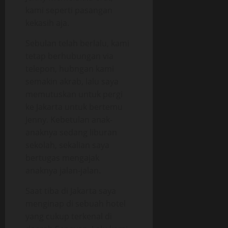
kami seperti pasangan
kekasih aja.
Sebulan telah berlalu, kami
tetap berhubungan via
telepon, hubngan kami
semakin akrab, lalu saya
memutuskan untuk pergi
ke Jakarta untuk bertemu
Jenny. Kebetulan anak-
anaknya sedang liburan
sekolah, sekalian saya
bertugas mengajak
anaknya jalan-jalan.
Saat tiba di Jakarta saya
menginap di sebuah hotel
yang cukup terkenal di