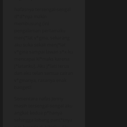
Nafasnya tersengal-sengal
d*d*nya makin
membusung (ini
pengalaman pertamaku
menj*lat v*gina, sekarang
aku suka sekali menj*lat
v*gina sampai lawan s*x-ku
mencapai kl*maks karena
j*latanku). Aku j*lati terus
dan aku telan semua cairan
v*ginanya, rasanya enak
banget!!
Sementara nafas Jenny
masih tersengal-sengal aku
angkat kedua p*hanya
sehingga lobang pant*tnya