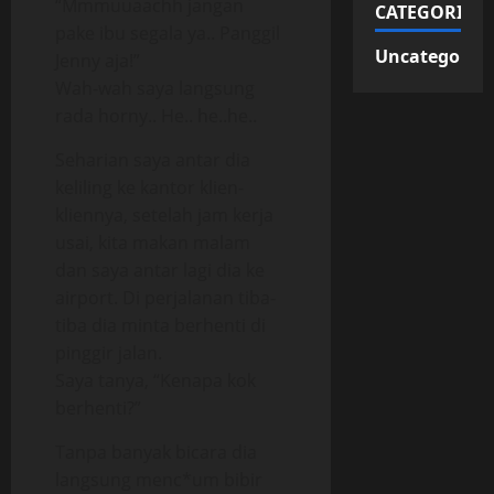
“Mmmuuaachh jangan
CATEGORIES
pake ibu segala ya.. Panggil
Uncategorize
Jenny aja!”
Wah-wah saya langsung
rada horny.. He.. he..he..
Seharian saya antar dia
keliling ke kantor klien-
kliennya, setelah jam kerja
usai, kita makan malam
dan saya antar lagi dia ke
airport. Di perjalanan tiba-
tiba dia minta berhenti di
pinggir jalan.
Saya tanya, “Kenapa kok
berhenti?”
Tanpa banyak bicara dia
langsung menc*um bibir