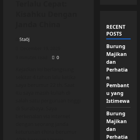
Terlalu Cepat:
Kisahku Dengan
Janda China
RECENT
POSTS
5ta0j
Burung
December 19, 2025
Majikan
9 minutes read
0
dan
Kejadian ini berlangsung
Perhatia
sekitar 4 tahun lalu ketika
n
saya berumur 22 th. Saat
Pembant
itu saya masih kuliah di
u yang
salah satu perguruan tinggi
Istimewa
di Surabaya. Saya
Burung
berkenalan via internet
Majikan
dengan seorang janda
dan
keturunan china berumur
Perhatia
40th bernama Jenny,