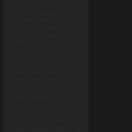
Aku mulai memompa
v*ginanya secara
beraturan sambil menj*lati
put*ng s*s*nya yang
merah dan menegang,
enak benar v*gina Jenny,
pikirku. Selama 15 menit
aku memompa, perlahan
tapi pasti v*gina Jenny
makin terasa makin
menyempit, aku makin
merasa enak.
“Ahh.. Ahh oughh”
mend*sah sambil
tangannya mencengkeram
pinggiran sofa. Tiba-tiba
cengkeramannya pindah ke