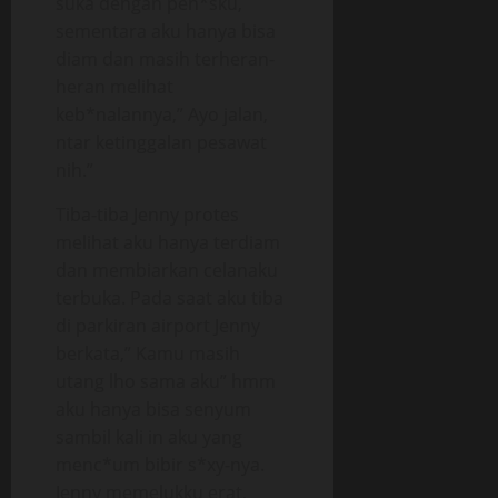
suka dengan pen*sku,
sementara aku hanya bisa
diam dan masih terheran-
heran melihat
keb*nalannya,” Ayo jalan,
ntar ketinggalan pesawat
nih.”
Tiba-tiba Jenny protes
melihat aku hanya terdiam
dan membiarkan celanaku
terbuka. Pada saat aku tiba
di parkiran airport Jenny
berkata,” Kamu masih
utang lho sama aku” hmm
aku hanya bisa senyum
sambil kali in aku yang
menc*um bibir s*xy-nya.
Jenny memelukku erat,