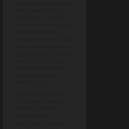
dan kepala pen*sku serasa
makin besar akhirnya
“Oughh.. ahh..” Crott!!
Sp*rmaku keluar di mulut
Jenny, Dia makin gila
menyedot semua b*tangku
masuk ke mulutnya seakan
nggak mau ada sp*rmaku
yang lolos dari mulutnya.
Kepala pen*sku masih
berdenyut saat Jenny
menyedotnya.
“Ahhmm enak banget
b*tang kamu, thank’s ya,”
kata Jenny, sambil
tersenyum dan
menc*umku, dia sangat