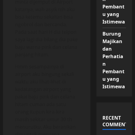
minta dijemput di Airport
Pembant
katanya, wah asyik nih aku
u yang
bisa ketemu sekalian bisa
Istimewa
ngobrol dan bercanda.
Pada saat hari H dia telpon
Burung
saya lagi dia bilang dia pake
Majikan
baju warna pink dan celana
dan
panjang hitam.
Perhatia
n
Hmm sesampainya di
Pembant
airport aku bingung sekali
u yang
waktu aku lihat-lihat di
Istimewa
kedatangan airport yang
pakai baju pink dan celana
hitam cuman ada satu
orang itupun kira-kira
RECENT
masih sekitar umur 30 th
COMMENTS
menurutku. Aku beranikan
diri untuk menyapa.