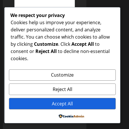
We respect your privacy
Cookies help us improve your experience,
Name
*
deliver personalized content, and analyze
traffic. You can choose which cookies to allow
by clicking
Customize
. Click
Accept All
to
Email
*
consent or
Reject All
to decline non-essential
cookies.
Website
Customize
Reject All
Save my name, email,
Accept All
and website in this
browser for the next
Powered by
time I comment.