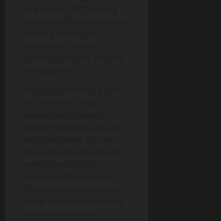
deg-degan d*d*nya yang
berukuran 34b menyembul
dibalik gaunnya, dan
setelah aku curi-curi
pandang ternyata dia tidak
memakai br*.
“Kamu masih hutang ama
aku lho Wan”, Jenny
berkata begitu dengen
senyum manisnya. Ya aku
langsung jawab aja, “Iya
deh pasti aku lunasin kok”
wah kebeneran nih
ngerasain v*gina janda..
Hehehehe biarpun sudah
umur 40-an tapi badannya
sangat sexy karena