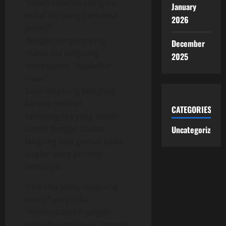
“Hmm selamat siang bu,
January
ma’af ibu yang bernama
2026
Jenny?”
dengan senyum yang
December
manis dia langsung
2025
merespons, “Apakabar
Irwan”.
Saya langsung bengong
karena melihat
CATEGORIES
tampangnya yang masih
cantik dengan badan
Uncategorized
langsing tapi gemuk pada
bagian yang penting
tentunya.
Tiba-tiba Jenny langsung
menc*um pipiku..
“Mmmuuaachh jangan
pake ibu segala ya.. Panggil