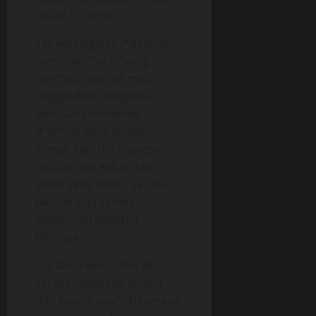
mulut s*xinya,
Tak ketinggalan l*dahnya
menj*lat-j*lat b*tang
pen*sku, aku tak mau
tinggal diam tanganku
berusaha meremas
d*d*nya yang cukup
kenyal, tapi dia menepis,
“Sudah deh kali ini biar
Jenny yang kerja,” ya.. aku
pasrah saja sambil
menikmati sedotan
bibirnya,
Tak lama kemudian aku
serasa melayang-layang
dan kepala pen*sku serasa