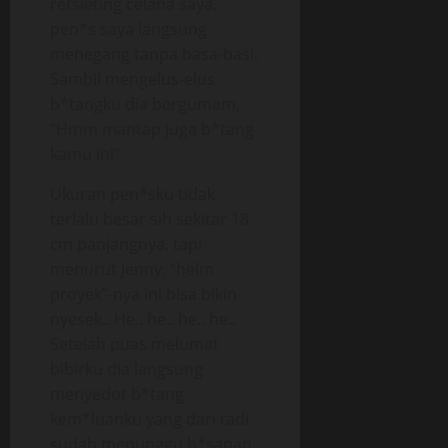
retsleting celana saya,
pen*s saya langsung
menegang tanpa basa-basi.
Sambil mengelus-elus
b*tangku dia bergumam,
“Hmm mantap juga b*tang
kamu ini”
Ukuran pen*sku tidak
terlalu besar sih sekitar 18
cm panjangnya, tapi
menurut Jenny, “helm
proyek”-nya ini bisa bikin
nyesek.. He.. he.. he.. he..
Setelah puas melumat
bibirku dia langsung
menyedot b*tang
kem*luanku yang dari tadi
sudah menunggu h*sapan