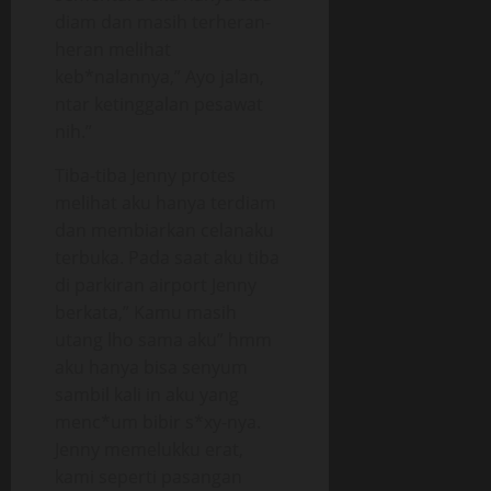
diam dan masih terheran-
heran melihat
keb*nalannya,” Ayo jalan,
ntar ketinggalan pesawat
nih.”
Tiba-tiba Jenny protes
melihat aku hanya terdiam
dan membiarkan celanaku
terbuka. Pada saat aku tiba
di parkiran airport Jenny
berkata,” Kamu masih
utang lho sama aku” hmm
aku hanya bisa senyum
sambil kali in aku yang
menc*um bibir s*xy-nya.
Jenny memelukku erat,
kami seperti pasangan