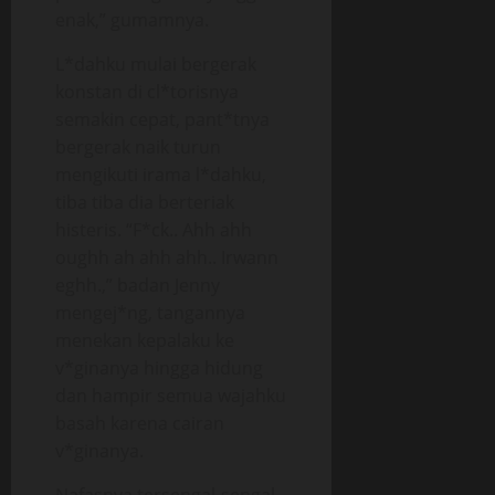
enak,” gumamnya.
L*dahku mulai bergerak
konstan di cl*torisnya
semakin cepat, pant*tnya
bergerak naik turun
mengikuti irama l*dahku,
tiba tiba dia berteriak
histeris. “F*ck.. Ahh ahh
oughh ah ahh ahh.. Irwann
eghh.,” badan Jenny
mengej*ng, tangannya
menekan kepalaku ke
v*ginanya hingga hidung
dan hampir semua wajahku
basah karena cairan
v*ginanya.