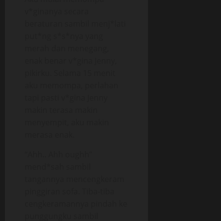
v*ginanya secara
beraturan sambil menj*lati
put*ng s*s*nya yang
merah dan menegang,
enak benar v*gina Jenny,
pikirku. Selama 15 menit
aku memompa, perlahan
tapi pasti v*gina Jenny
makin terasa makin
menyempit, aku makin
merasa enak.
“Ahh.. Ahh oughh”
mend*sah sambil
tangannya mencengkeram
pinggiran sofa. Tiba-tiba
cengkeramannya pindah ke
punggungku sambil