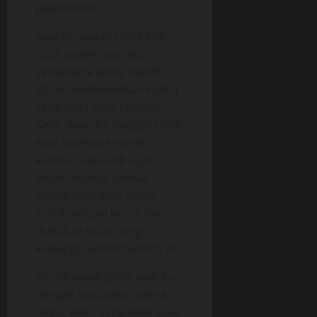
playstation.
Saat itu sudah jam 23.00,
Dodi sudah mau tidur
sementara Jenny masih
sibuk membereskan kamar
yang akan saya tempati.
Kelar main PS dengan Dodi,
saya langsung mandi
karena sejak tadi saya
belum mandi. Selesai
mandi saya lihat Jenny
sudah selesai beres dan
duduk di sofa ruang
keluarga sambil nonton TV.
Cantik sekali Jenny saat itu,
dengen baju tidur warna
ungu, wah.. yang bikin saya