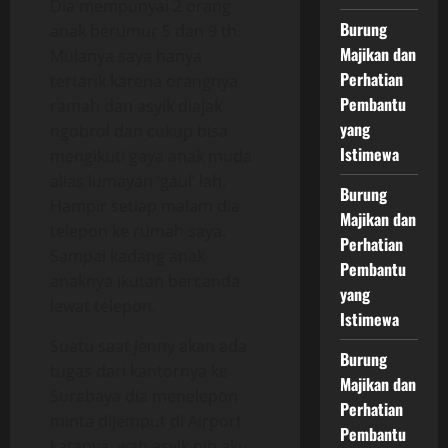
Dia mempunyai 2 orang
Burung
anak berumur 5 dan 9 th.
Majikan dan
Mulanya saya hanya
Perhatian
tertarik karena orangnya
Pembantu
ramah dan asyik diajak
yang
ngobrol dan cukup bisa
Istimewa
mengikuti gaya anak muda
alias lumayan ‘gaul’ lah.
Burung
Hampir setiap malam dia
Majikan dan
telepon ke rumah saya.
Perhatian
Sampai kadang anak-
Pembantu
anaknya ikutan bercanda
yang
lewat telepon.
Istimewa
Suatu saat Jenny akan ada
Burung
tugas dari kantornya ke
Majikan dan
Surabaya dia menelepon
Perhatian
minta dijemput di Airport
Pembantu
katanya, wah asyik nih aku