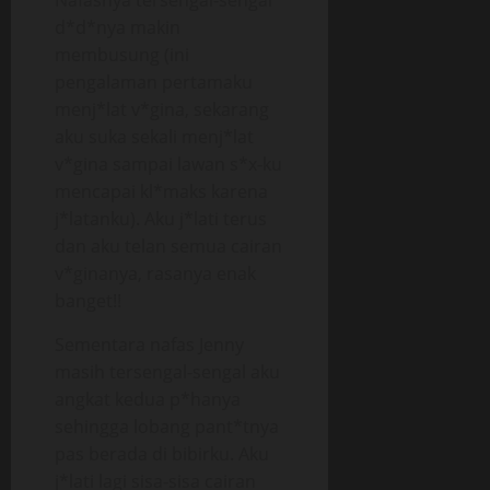
Nafasnya tersengal-sengal
d*d*nya makin
membusung (ini
pengalaman pertamaku
menj*lat v*gina, sekarang
aku suka sekali menj*lat
v*gina sampai lawan s*x-ku
mencapai kl*maks karena
j*latanku). Aku j*lati terus
dan aku telan semua cairan
v*ginanya, rasanya enak
banget!!
Sementara nafas Jenny
masih tersengal-sengal aku
angkat kedua p*hanya
sehingga lobang pant*tnya
pas berada di bibirku. Aku
j*lati lagi sisa-sisa cairan