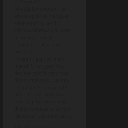
sp*rmamu”.
Aku tidak memperdulikan
aku tetap focus mengejar
kenikmatanku sendiri
sampai akhirnya aku akan
mencapai puncak
kenikmatan aku cabut
pen*sku,
Dengan sigapnya Jenny
meraih b*tang pen*sku
dan mengoc*k-ngoc*k di
dalam mulutnya. “Oughh..
Is*pin pen*sku sayanghh
ahh..” Crott!! Crott.. Crott..
Cairan sp*rmaku meleleh
di dalam mulutnya sampai
keluar dari tepi bibir Jenny.
Tiba-tiba ada suara