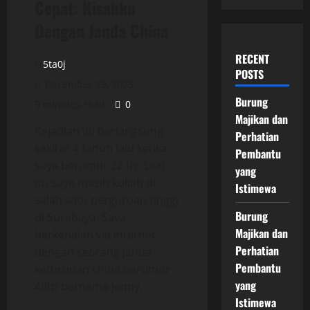
Cepat: Kisahku
Dengan Janda China
RECENT
5ta0j
POSTS
December 19, 2025
Burung
9 minutes read
0
Majikan dan
Kejadian ini berlangsung
Perhatian
sekitar 4 tahun lalu ketika
Pembantu
saya berumur 22 th. Saat
yang
itu saya masih kuliah di
Istimewa
salah satu perguruan tinggi
Burung
di Surabaya. Saya
Majikan dan
berkenalan via internet
Perhatian
dengan seorang janda
Pembantu
keturunan china berumur
yang
40th bernama Jenny,
Istimewa