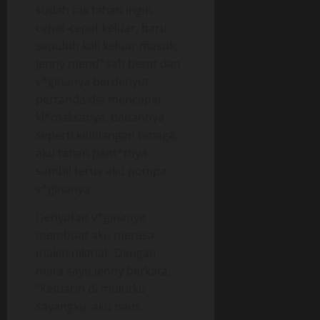
sudah tak tahan ingin
cepat-cepat keluar, baru
sepuluh kali keluar masuk,
Jenny mend*sah berat dan
v*ginanya berdenyut
pertanda dia mencapai
kl*maksanya, badannya
seperti kehilangan tenaga,
aku tahan pant*tnya
sambil terus aku pompa
v*ginanya.
Denyutan v*ginanya
membuat aku merasa
makin nikmat. Dengan
mata sayu Jenny berkata,
“Keluarin di mulutku
sayangku, aku haus