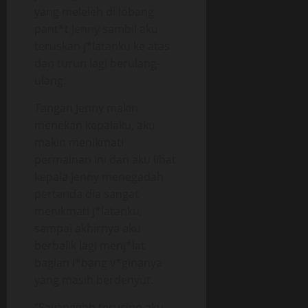
yang meleleh di lobang
pant*t Jenny sambil aku
teruskan j*latanku ke atas
dan turun lagi berulang-
ulang.
Tangan Jenny makin
menekan kepalaku, aku
makin menikmati
permainan ini dan aku lihat
kepala Jenny menegadah
pertanda dia sangat
menikmati j*latanku,
sampai akhirnya aku
berbalik lagi menj*lat
bagian l*bang v*ginanya
yang masih berdenyut.
“Sayangghh terusinn aku