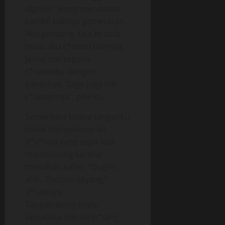
diginiin” Jenny mendesah
sambil kakinya gemetaran.
Aku gendong saja ke sofa
terus aku c*umin bibrnya,
Jenny merespons
c*umanku dengan
ganasnya, “Jago juga nih
c*umannya”, pikirku.
Sementara kedua tanganku
mulai menyelusup ke
d*d*nya yang sejak tadi
membusung karena
menahan nafas, “Oughh
ahh.. Terusin sayang,”
d*sahnya.
Tangan Jenny mulai
berusaha meraih b*tang