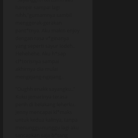
hampir sampai lagi
nihh,”gumamnya sambil
menggerak-gerakan
pant*tnya. Aku makin enjoy
dengan rasa v*ginanya
yang seperti sayur lodeh..
Hehehehe. Aku h*sap
cl*torisnya sampai
akhirnya dia mulai
mengejang-ngejang..
“Oughh enakk sayangku..”
Kuku jemarinya terasa
perih di belakang leherku.
Jenny mencapai kl*maks
untuk kedua kalinya, tanpa
menunggu-nunggu lagi aku
tancapkan saja b*tang