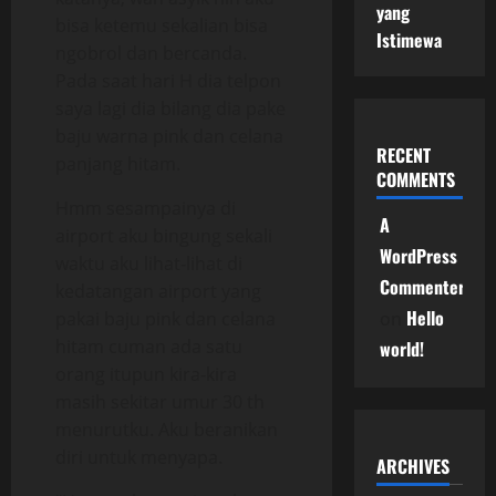
yang
bisa ketemu sekalian bisa
Istimewa
ngobrol dan bercanda.
Pada saat hari H dia telpon
saya lagi dia bilang dia pake
baju warna pink dan celana
RECENT
panjang hitam.
COMMENTS
Hmm sesampainya di
A
airport aku bingung sekali
WordPress
waktu aku lihat-lihat di
Commenter
kedatangan airport yang
Hello
pakai baju pink dan celana
on
hitam cuman ada satu
world!
orang itupun kira-kira
masih sekitar umur 30 th
menurutku. Aku beranikan
diri untuk menyapa.
ARCHIVES