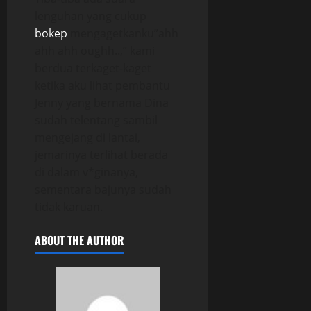
lenguhan yang cukup
bokep
mengagetkanku”ahh
ahh ahh oughh..,” kami
berdua terkaget-kaget
ketika aku lihat pembantu
Jenny yang bernama Dina
sudah telentang sambil
mengejang di lantai,
jemarinya terlihat berada
di dalam v*ginanya,
sementara bajunya sudah
tidak karuan.
ABOUT THE AUTHOR