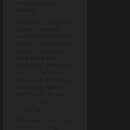
memang hobbynya
berenang.
“Kita sambil nonton b*kep
yuk Wan,” kata Jenny.
Sewaktu Jenny memasang
vCD rada sedikit nungging,
Hmm.. p*hanya terlihat
mulus den belahan
pant*tnya terlihat sangat
bersih, aku tak tahan
langsung aja aku samperin
dan menj*lat belahan
pant*tnya dari belakang
sampai turun ke
sel*ngk*ngan.
“Ahh sayangg.. Sabar donk..
Aku sudah lama nggak