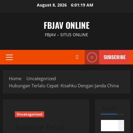
Skip
August 8, 2026
6:01:20 AM
to
content
FBJAV ONLINE
FBJAV – SITUS ONLINE
SUBSCRIBE
Primary
Menu
Home
Uncategorized
Hubungan Terlalu Cepat: Kisahku Dengan Janda China
SEARCH
Uncategorized
Hubungan Terlalu
Search