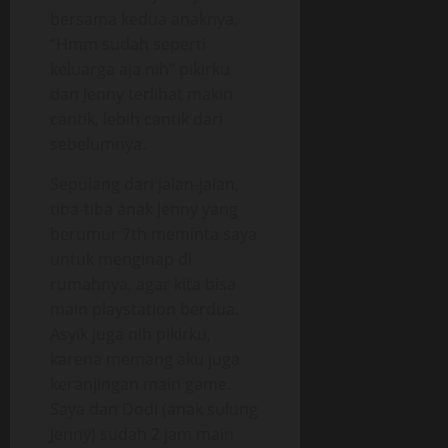
bersama kedua anaknya,
“Hmm sudah seperti
keluarga aja nih” pikirku
dan Jenny terlihat makin
cantik, lebih cantik dari
sebelumnya.
Sepulang dari jalan-jalan,
tiba-tiba anak Jenny yang
berumur 7th meminta saya
untuk menginap di
rumahnya, agar kita bisa
main playstation berdua.
Asyik juga nih pikirku,
karena memang aku juga
keranjingan main game.
Saya dan Dodi (anak sulung
Jenny) sudah 2 jam main