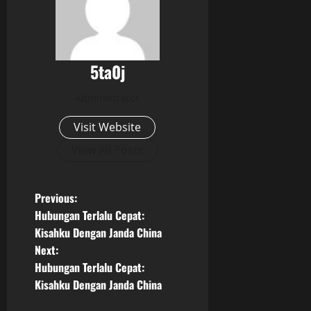
5ta0j
Administrator
Visit Website
View All Posts
P
Previous:
Hubungan Terlalu Cepat:
o
Kisahku Dengan Janda China
Next:
s
Hubungan Terlalu Cepat:
t
Kisahku Dengan Janda China