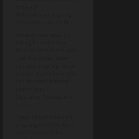
Jenny aja!”
Wah-wah saya langsung
rada horny.. He.. he..he..
Seharian saya antar dia
keliling ke kantor klien-
kliennya, setelah jam kerja
usai, kita makan malam
dan saya antar lagi dia ke
airport. Di perjalanan tiba-
tiba dia minta berhenti di
pinggir jalan.
Saya tanya, “Kenapa kok
berhenti?”
Tanpa banyak bicara dia
langsung menc*um bibir
saya dan membuka