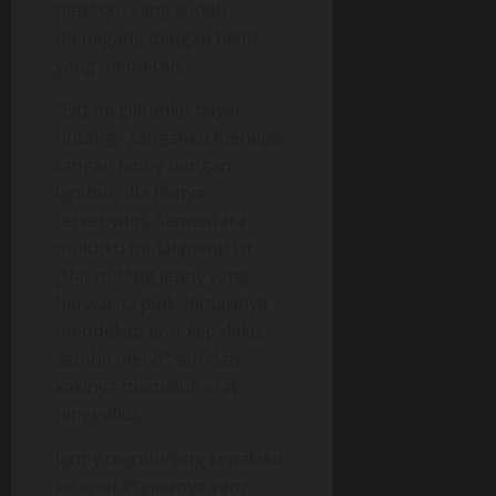
pen*sku yang sudah
menegang dengan helm
yang memerah,
“Eitt ini giliranku bayar
hutang,” tanganku menepis
tangan Jenny dengan
lembut, dia hanya
tersenyum. Sementara
mulutku mulai menj*lat-
j*lat put*ng Jenny yang
berwarna pink. Jemarinya
mendekap erat kepalaku,
sambil mend*sah dan
kakinya memeluk erat
pinggulku,
Jenny mendorong kepalaku
ke arah v*ginanya yang