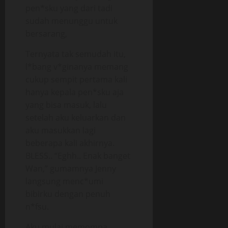
pen*sku yang dari tadi
sudah menunggu untuk
bersarang,
Ternyata tak semudah itu,
l*bang v*ginanya memang
cukup sempit pertama kali
hanya kepala pen*sku aja
yang bisa masuk, lalu
setelah aku keluarkan dan
aku masukkan lagi
beberapa kali akhirnya.
BLESS.. “Eghh.. Enak banget
Wan,” gumamnya Jenny
langsung menc*umi
bibirku dengan penuh
n*fsu.
Aku mulai memompa