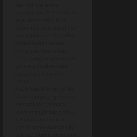
dari tadi cairannya
membasahi d*d*ku. Hmm
asyik benar nih pikirku
dalam hati. Saat aku mulai
menyapukan l*dahku dari
bagian bawah ke atas
hpnya aku merasakan
cairan yang sangat nikmat
yang aku impikan sejak
pertama kali bertemu
Jenny.
Aku h*sap cl*torisnya dia
makin mengejang dan aku
merasakan v*ginanya
sperti mengh*sap bibirku.
“c*uman ama bibir atau
v*gina sama enaknya nih,”
pikirku. “Oughh sayangghh