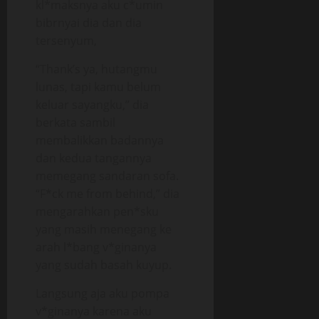
kl*maksnya aku c*umin
bibrnyai dia dan dia
tersenyum,
“Thank’s ya, hutangmu
lunas, tapi kamu belum
keluar sayangku,” dia
berkata sambil
membalikkan badannya
dan kedua tangannya
memegang sandaran sofa.
“F*ck me from behind,” dia
mengarahkan pen*sku
yang masih menegang ke
arah l*bang v*ginanya
yang sudah basah kuyup.
Langsung aja aku pompa
v*ginanya karena aku