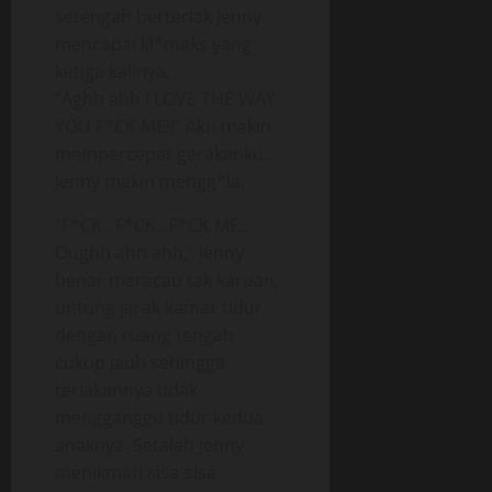
setengah berteriak Jenny
mencapai kl*maks yang
ketiga kalinya,
“Aghh ahh I LOVE THE WAY
YOU F*CK ME!!” Aku makin
mempercepat gerakanku..
Jenny makin mengg*la.
“F*CK.. F*CK.. F*CK ME..
Oughh ahh ahh,” Jenny
benar meracau tak karuan,
untung jarak kamar tidur
dengan ruang tengah
cukup jauh sehingga
teriakannya tidak
mengganggu tidur kedua
anaknya. Setalah Jenny
menikmati sisa-sisa