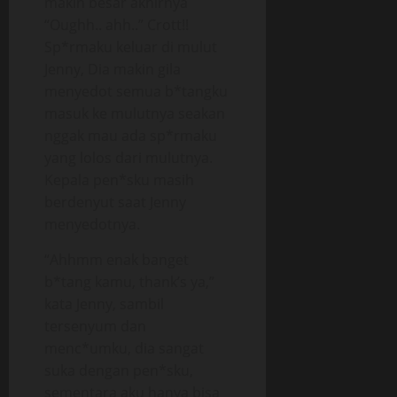
makin besar akhirnya
“Oughh.. ahh..” Crott!!
Sp*rmaku keluar di mulut
Jenny, Dia makin gila
menyedot semua b*tangku
masuk ke mulutnya seakan
nggak mau ada sp*rmaku
yang lolos dari mulutnya.
Kepala pen*sku masih
berdenyut saat Jenny
menyedotnya.
“Ahhmm enak banget
b*tang kamu, thank’s ya,”
kata Jenny, sambil
tersenyum dan
menc*umku, dia sangat
suka dengan pen*sku,
sementara aku hanya bisa