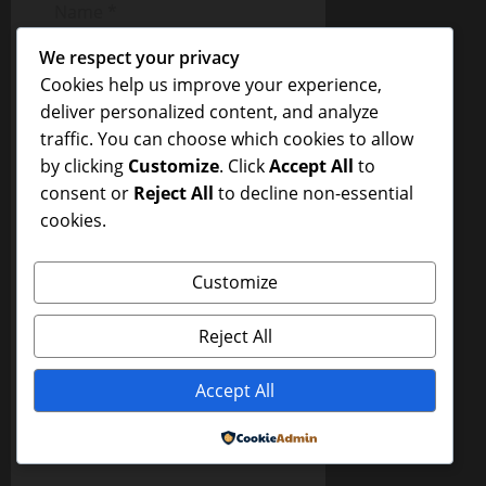
Name
*
We respect your privacy
Cookies help us improve your experience,
Email
*
deliver personalized content, and analyze
traffic. You can choose which cookies to allow
by clicking
Customize
. Click
Accept All
to
Website
consent or
Reject All
to decline non-essential
cookies.
Customize
Save my name, email,
and website in this
Reject All
browser for the next
time I comment.
Accept All
Powered by