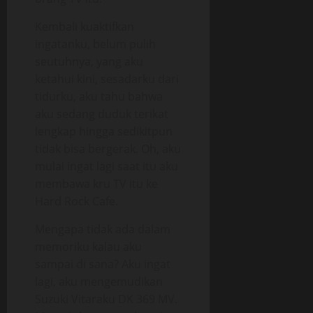
Kembali kuaktifkan
ingatanku, belum pulih
seutuhnya, yang aku
ketahui kini, sesadarku dari
tidurku, aku tahu bahwa
aku sedang duduk terikat
lengkap hingga sedikitpun
tidak bisa bergerak. Oh, aku
mulai ingat lagi saat itu aku
membawa kru TV itu ke
Hard Rock Cafe.
Mengapa tidak ada dalam
memoriku kalau aku
sampai di sana? Aku ingat
lagi, aku mengemudikan
Suzuki Vitaraku DK 369 MV.