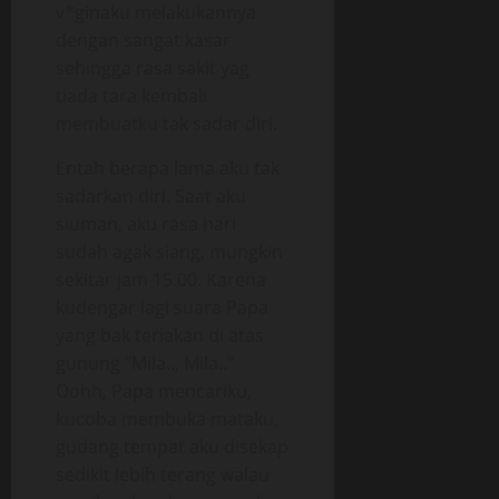
v*ginaku melakukannya
dengan sangat kasar
sehingga rasa sakit yag
tiada tara kembali
membuatku tak sadar diri.
Entah berapa lama aku tak
sadarkan diri. Saat aku
siuman, aku rasa hari
sudah agak siang, mungkin
sekitar jam 15.00. Karena
kudengar lagi suara Papa
yang bak teriakan di atas
gunung “Mila.., Mila..”
Oohh, Papa mencariku,
kucoba membuka mataku,
gudang tempat aku disekap
sedikit lebih terang walau