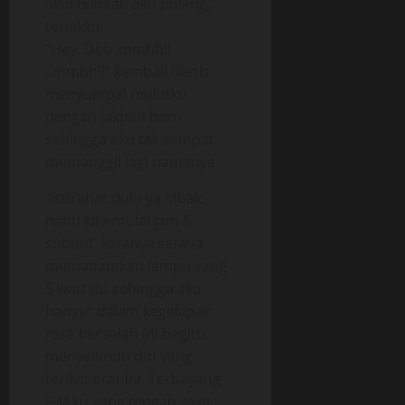
aku! Biarkan aku pulang,”
teriakku.
“Hey, Dee .mmhh!!
..mmhh!!” kembali Denis
menyumpal mulutku
dengan lakban baru
sehingga aku tak sempat
memanggil lagi namanya.
“Istirahat dulu ya Mbak,
nanti kita mulai jam 5
subuh!” katanya seraya
memadamkan lampu yang
5 watt itu sehingga aku
hanyut dalam kegelapan
rasa bersalah ini begitu
menyelimuti diri yang
terikat erat ini. Terbayang
GM ku yang tengah sakit