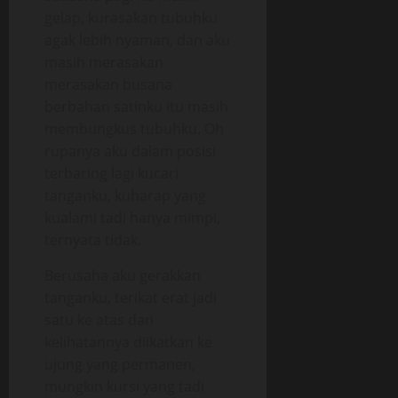
gelap, kurasakan tubuhku
agak lebih nyaman, dan aku
masih merasakan
merasakan busana
berbahan satinku itu masih
membungkus tubuhku. Oh
rupanya aku dalam posisi
terbaring lagi kucari
tanganku, kuharap yang
kualami tadi hanya mimpi,
ternyata tidak.
Berusaha aku gerakkan
tanganku, terikat erat jadi
satu ke atas dan
kelihatannya diikatkan ke
ujung yang permanen,
mungkin kursi yang tadi