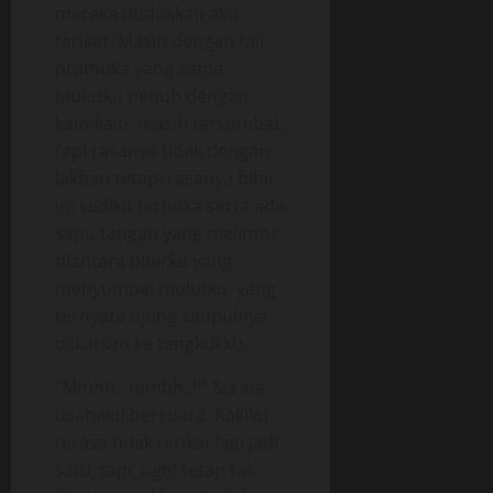
mereka dudukkan aku
terikat. Masih dengan tali
pramuka yang sama.
Mulutku penuh dengan
kain-kain, masih tersumbat,
tapi rasanya tidak dengan
lakban tetapi rasanya bibir
ini sedikit terbuka serta ada
sapu tangan yang melintas
diantara bibirku yang
menyumpal mulutku, yang
ternyata ujung simpulnya
diikatkan ke tengkukku.
“Mmhh.. mmhh..!!” Sia sia
usahaku bersuara. Kakiku
terasa tidak terikat lagi jadi
satu, tapi, ugh! tetap tak