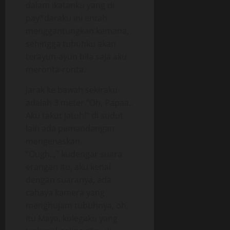
dalam ikatanku yang di
pay*daraku ini entah
menggantungkan kemana,
sehingga tubuhku akan
terayun-ayun bila saja aku
meronta-ronta.
Jarak ke bawah sekiraku
adalah 3 meter.”Oh, Papaa..
Aku takut jatuh!” di sudut
lain ada pemandangan
mengenaskan.
“Ough..,” kudengar suara
erangan itu, aku kenal
dengan suaranya, ada
cahaya kamera yang
menghujam tubuhnya, oh,
itu Maya, kolegaku yang