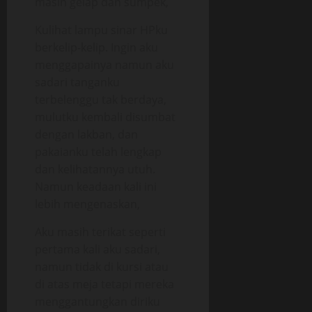
masih gelap dan sumpek,
Kulihat lampu sinar HPku
berkelip-kelip. Ingin aku
menggapainya namun aku
sadari tanganku
terbelenggu tak berdaya,
mulutku kembali disumbat
dengan lakban, dan
pakaianku telah lengkap
dan kelihatannya utuh.
Namun keadaan kali ini
lebih mengenaskan,
Aku masih terikat seperti
pertama kali aku sadari,
namun tidak di kursi atau
di atas meja tetapi mereka
menggantungkan diriku