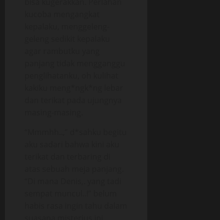
bisa kugerakkan. Perlahan
kucoba mengangkat
kepalaku, menggeleng-
geleng sedikit kepalaku
agar rambutku yang
panjang tidak mengganggu
penglihatanku, oh kulihat
kakiku meng*ngk*ng lebar
dan terikat pada ujungnya
masing-masing.
“Mmmhh..,” d*sahku begitu
aku sadari bahwa kini aku
terikat dan terbaring di
atas sebuah meja panjang.
“Di mana Denis,. yang tadi
sempat muncul..!” belum
habis rasa ingin tahu dalam
suasana misterius ini