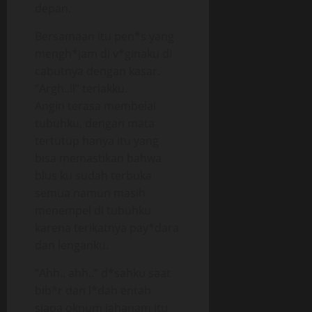
depan.
Bersamaan itu pen*s yang
mengh*jam di v*ginaku di
cabutnya dengan kasar.
“Argh..!!” teriakku.
Angin terasa membelai
tubuhku, dengan mata
tertutup hanya itu yang
bisa memastikan bahwa
blus ku sudah terbuka
semua namun masih
menempel di tubuhku
karena terikatnya pay*dara
dan lenganku.
“Ahh.. ahh..” d*sahku saat
bib*r dan l*dah entah
siapa oknum jahanam itu