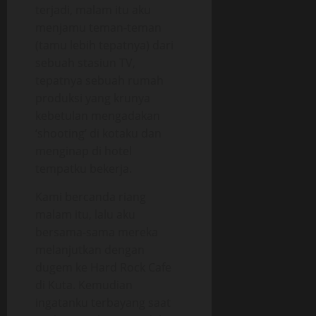
terjadi, malam itu aku
menjamu teman-teman
(tamu lebih tepatnya) dari
sebuah stasiun TV,
tepatnya sebuah rumah
produksi yang krunya
kebetulan mengadakan
‘shooting’ di kotaku dan
menginap di hotel
tempatku bekerja.
Kami bercanda riang
malam itu, lalu aku
bersama-sama mereka
melanjutkan dengan
dugem ke Hard Rock Cafe
di Kuta. Kemudian
ingatanku terbayang saat