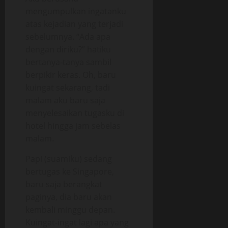
mengumpulkan ingatanku
atas kejadian yang terjadi
sebelumnya. “Ada apa
dengan diriku?” hatiku
bertanya-tanya sambil
berpikir keras. Oh, baru
kuingat sekarang, tadi
malam aku baru saja
menyelesaikan tugasku di
hotel hingga jam sebelas
malam.
Papi (suamiku) sedang
bertugas ke Singapore,
baru saja berangkat
paginya, dia baru akan
kembali minggu depan.
Kuingat-ingat lagi apa yang