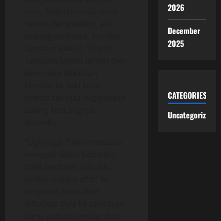
2026
satu. Sadarku mulai pulih
sedikit demi sedikit, aku
December
sedang terduduk, kucoba
2025
ayunkan kakiku, “Ough!”
Ternyata kakiku terikat dan
kemudian diikatkan
kembali ke kaki kursi,
CATEGORIES
praktis tak bisa kugerakkan
saking kencangnya
Uncategorized
ikatanku.
“Ugh.! ugh.!” Aku mencoba
menggerakkan badanku,
tidak berhasil. Tubuhku
terikat melalui d*d* ke
lenganku, kemudian
diikatkan pula ke sandaran
kursi, jadi aku terikat dulu