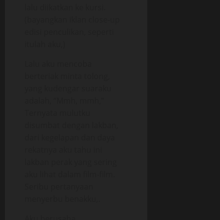
lalu diikatkan ke kursi.
(bayangkan iklan close-up
edisi penculikan, seperti
itulah aku,)
Lalu aku mencoba
berteriak minta tolong,
yang kudengar suaraku
adalah, “Mmh, mmh,”
Ternyata mulutku
disumbat dengan lakban,
dari kegelapan dan daya
rekatnya aku tahu ini
lakban perak yang sering
aku lihat dalam film-film.
Seribu pertanyaan
menyerbu benakku,.
Aku berusaha