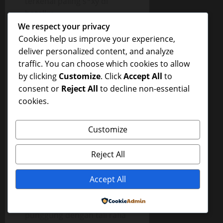
terkenal paling s*xy di
hotelku.
We respect your privacy
Bagaimana bisa Maya
Cookies help us improve your experience,
terperangkap oleh mereka?
deliver personalized content, and analyze
Tak habis pertanyaan dari
traffic. You can choose which cookies to allow
benakku. Aku lihat Maya,
by clicking
Customize
. Click
Accept All
to
dengan blus kerah
consent or
Reject All
to decline non-essential
shanghai berwarna merah
cookies.
berkancing merah juga
yang berbaris rapi ke leher,
Customize
dan rok hitam, serta sepatu
kerjanya yang dihiasi tali
Reject All
tipis di pergelangan
kakinya,
Accept All
Dalam kondisi yang serupa,
terikat tangannya ke
Powered by
punggung dengan tali rafia