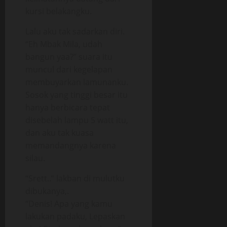
kursi belakangku.
Lalu aku tak sadarkan diri.
“Eh Mbak Mila, udah
bangun yaa?” suara itu
muncul dari kegelapan
membuyarkan lamunanku.
Sosok yang tinggi besar itu
hanya berbicara tepat
disebelah lampu 5 watt itu,
dan aku tak kuasa
memandangnya karena
silau.
“Srett..” lakban di mulutku
dibukanya,.
“Denis! Apa yang kamu
lakukan padaku, Lepaskan