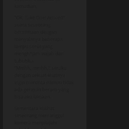
kemudian,
“OK, Take One! Action!!”
suara seseorang
bersamaan dengan
menyalanya beberapa
lampu sorot yang
mengh*jam wajah dan
tubuhku.
“Mmhh, mmhh,!! seruku
dengan sekuat-kuatnya
ingin meronta namun tidak
ada gerakan berarti yang
bisa aku lakukan.
Sementara kulihat
seseorang memanggul
kamera menjelajahi