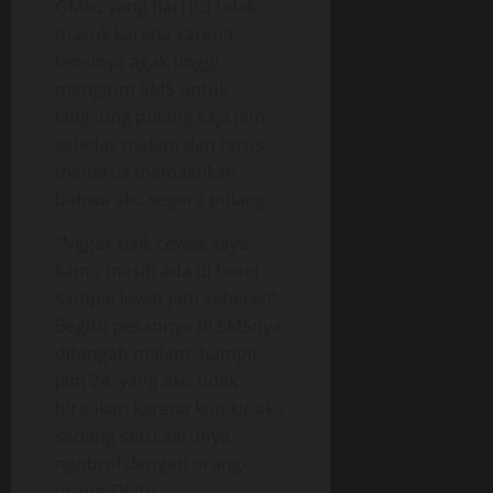
GMku yang hari itu tidak
masuk karena karena
tensinya agak tinggi,
mengirim SMS untuk
langsung pulang saja jam
sebelas malam dan terus
menerus memastikan
bahwa aku segera pulang.
“Nggak baik cewek kaya
kamu masih ada di hotel
sampai lewat jam sebelas!”
Begitu pesannya di SMSnya
ditengah malam, hampir
jam 24, yang aku tidak
hiraukan karena kupikir aku
sedang seru-serunya
ngobrol dengan orang-
orang TV itu.