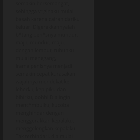
semakin bersemangat,
sehingga v*ginaku mulai
basah karena cairan dariku
keluar. Digerakkannyalah
b*tang pen*snya mundur,
maju, mundur, maju,
dengan lembut, tubuhku
mulai menegang,
Irama penisnya menjadi
semakin cepat kurasakan
wajahnya mendekat ke
leherku, kepipiku dan
bibirku, oohh! Dia ingin
menc*mbuiku, kucoba
menghindar dengan
menggerakkan kepalaku,
menggelengkan kepalaku.
Tak terhindari, dia mulai