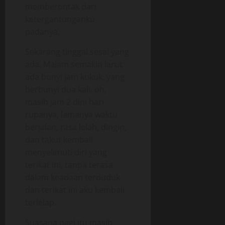
memberontak dari
ketergantunganku
padanya,
Sekarang tinggal sesal yang
ada. Malam semakin larut
ada bunyi jam kukuk, yang
berbunyi dua kali, oh,
masih jam 2 dini hari
rupanya, lamanya waktu
berjalan, rasa lelah, dingin,
dan takut kembali
menyelimuti diri yang
terikat ini, tanpa terasa
dalam keadaan terduduk
dan terikat ini aku kembali
terlelap.
Suasana pagi itu masih