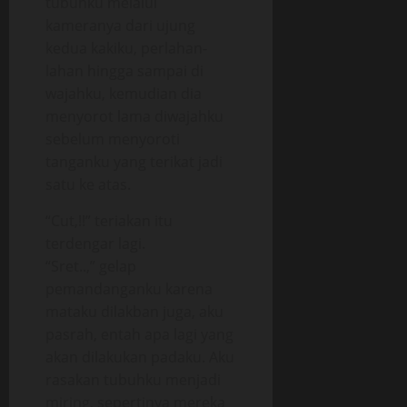
tubuhku melalui
kameranya dari ujung
kedua kakiku, perlahan-
lahan hingga sampai di
wajahku, kemudian dia
menyorot lama diwajahku
sebelum menyoroti
tanganku yang terikat jadi
satu ke atas.
“Cut,!!” teriakan itu
terdengar lagi.
“Sret..,” gelap
pemandanganku karena
mataku dilakban juga, aku
pasrah, entah apa lagi yang
akan dilakukan padaku. Aku
rasakan tubuhku menjadi
miring, sepertinya mereka