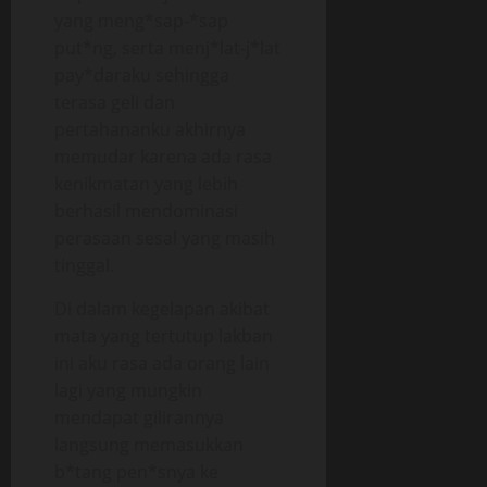
yang meng*sap-*sap
put*ng, serta menj*lat-j*lat
pay*daraku sehingga
terasa geli dan
pertahananku akhirnya
memudar karena ada rasa
kenikmatan yang lebih
berhasil mendominasi
perasaan sesal yang masih
tinggal.
Di dalam kegelapan akibat
mata yang tertutup lakban
ini aku rasa ada orang lain
lagi yang mungkin
mendapat gilirannya
langsung memasukkan
b*tang pen*snya ke