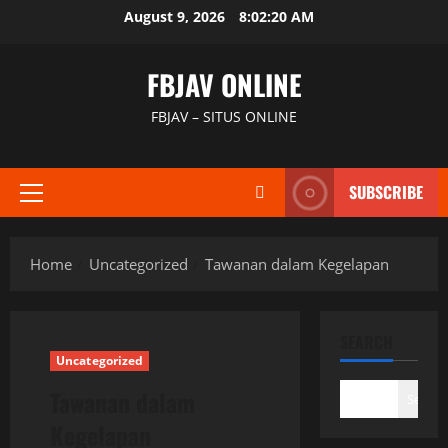
Skip
August 9, 2026
8:02:21 AM
to
content
FBJAV ONLINE
FBJAV – SITUS ONLINE
SUBSCRIBE
Primary
Menu
Home
Uncategorized
Tawanan dalam Kegelapan
SEARCH
Uncategorized
Tawanan dalam
Search
Kegelapan