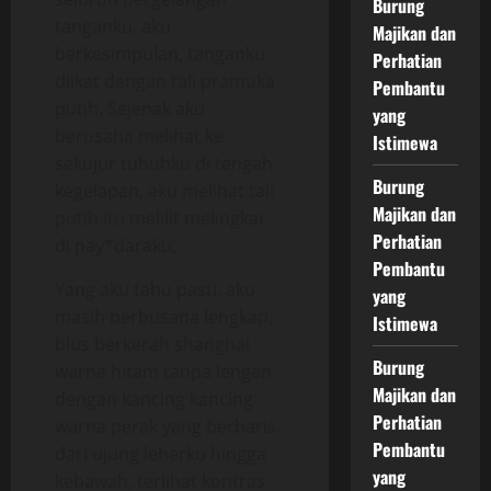
Burung
tanganku, aku
Majikan dan
berkesimpulan, tanganku
Perhatian
diikat dengan tali pramuka
Pembantu
putih. Sejenak aku
yang
berusaha melihat ke
Istimewa
sekujur tubuhku di tengah
Burung
kegelapan, aku melihat tali
Majikan dan
putih itu melilit melingkar
Perhatian
di pay*daraku,
Pembantu
Yang aku tahu pasti, aku
yang
masih berbusana lengkap,
Istimewa
blus berkerah shanghai
Burung
warna hitam tanpa lengan
Majikan dan
dengan kancing kancing
Perhatian
warna perak yang berbaris
Pembantu
dari ujung leherku hingga
yang
kebawah, terlihat kontras