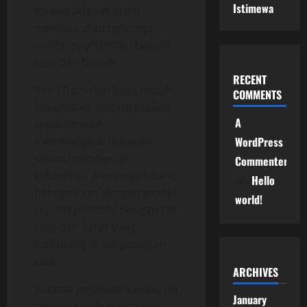
Istimewa
karena ada tali putih
melintas atau tepatnya
meliliti pay*daraku bagian
atas dan bawah.
RECENT
Rok 10 cm dari lutut masih
COMMENTS
kukenakan, lalu kurasakan
A
sepatu masih
membungkus di kakiku,
WordPress
sepatu pemberian
Commenter
kekasihku, warnanya hitam,
Hello
on
haknya 7 cm dengan model
world!
seperti pantofel dengan tali
tipis dari karet yang
melintang di pergelangan
kaki.
ARCHIVES
Kucoba gerakkan kakiku, oh
January
ternyata terikat erat jadi