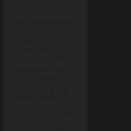
masih berusaha
mengingatkan aku untuk
segera pulang karena telah
larut malam melalui
SMSnya, dan aku begitu
sombongnya
mengacuhkan perintah dan
perhatiannya padaku.
“Maafkan aku Pa’.” Seruku
dalam hati yang penuh
sesal ini. Tak terasa air
mataku berlinang, Papa,
biasa aku memanggil GMku
sangat perhatian dan
menunjukkan sayangnya
padaku. Entah kenapa,
malam itu aku merasa ingin