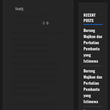
5ta0j
RECENT
December 24, 2025
POSTS
11 minutes read
0
Burung
Aku terbangun dari tidurku,
Majikan dan
tanganku terasa
Perhatian
kesemutan dan kaku,
Pembantu
kakiku seperti susah
yang
digerakkan. Kucoba
Istimewa
menggerakkan tanganku,
ternyata tanganku terikat
Burung
erat kebelakang, kucoba
Majikan dan
melepaskan diri dengan
Perhatian
menggerakkan
Pembantu
pergelangan tangan,
yang
Istimewa
Rasa nyeri menyelimuti
seluruh pergelangan