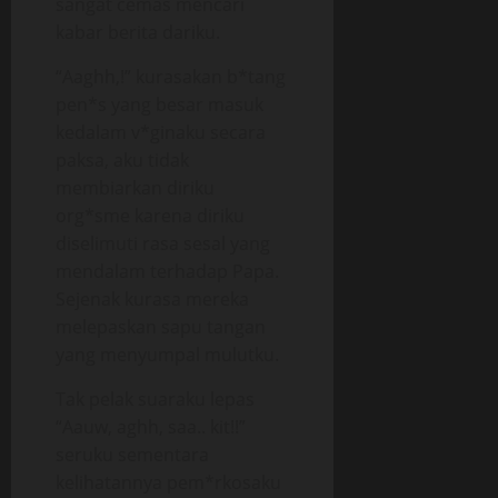
sangat cemas mencari
kabar berita dariku.
“Aaghh,!” kurasakan b*tang
pen*s yang besar masuk
kedalam v*ginaku secara
paksa, aku tidak
membiarkan diriku
org*sme karena diriku
diselimuti rasa sesal yang
mendalam terhadap Papa.
Sejenak kurasa mereka
melepaskan sapu tangan
yang menyumpal mulutku.
Tak pelak suaraku lepas
“Aauw, aghh, saa.. kit!!”
seruku sementara
kelihatannya pem*rkosaku