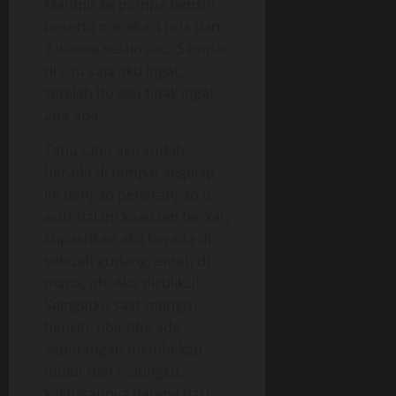
Mampir ke pompa bensin
beserta mereka 4 pria dan
2 wanita selain aku. Sampai
di situ saja aku ingat,
setelah itu aku tidak ingat
apa-apa,
Tahu tahu aku sudah
berada di tempat segelap
ini dengan penerangan 5
watt dalam keadaan terikat,
kupastikan aku berada di
sebuah gudang, entah di
mana, oh. Aku diculik..!!
Seingatku saat mengisi
bensin, tiba-tiba ada
saputangan membekap
mulut dan hidungku,
kelihatannya datang dari