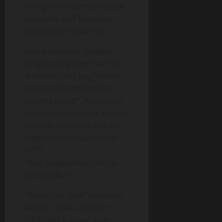
meng*lum bib*rku namun
aku tidak sudi bereaksi
terhadap c*uman itu.
Lalu kurasakan tangan-
tangan yang mer*ba-r*ba
dan mer*mas pay*daraku
yang masih terbungkus
busana dan B*. Kemudian
tangan itu bergerak kearah
leherku, tamatlah aku dia
ingin menc*kikku sampai
m*ti,
“Aah, jangan mas, jangan
bunuh aku,!”
“Bwaa.. ha.. haa!” suara itu
begitu ramai, mungkin
lebih dari 5 orang yang