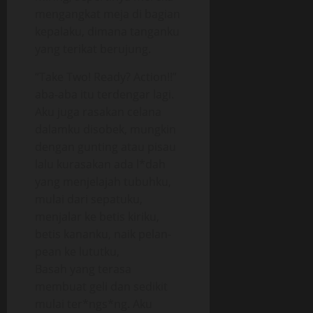
mengangkat meja di bagian
kepalaku, dimana tanganku
yang terikat berujung.
“Take Two! Ready? Action!!”
aba-aba itu terdengar lagi.
Aku juga rasakan celana
dalamku disobek, mungkin
dengan gunting atau pisau
lalu kurasakan ada l*dah
yang menjelajah tubuhku,
mulai dari sepatuku,
menjalar ke betis kiriku,
betis kananku, naik pelan-
pean ke lututku,
Basah yang terasa
membuat geli dan sedikit
mulai ter*ngs*ng. Aku