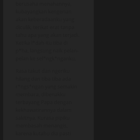
berusaha menahannya,
kubayangkan kengerian
akan keberadaanku yang
diculik, terikat erat tanpa
tahu apa yang akan terjadi.
Ketika l*dah itu tiba di
p*ha, langsung naik pelan-
pelan ke sel*ngk*nganku,
Rasa takut dan ngeriku
hilang dan tiba tiba ada
r*ngs*ngan yang semakin
membara, dibenakku
terbayang Papa dengan
kekhawatirannya dalam
sakitnya. Kurasa pipiku
membasah menangis,
karena kutahu dia pasti