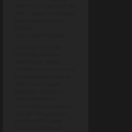
tadinya kucurigai, yang ada
disitu. Tangan itu menekan
keras tombol kancing
keduaku.
“Auw.., sakit!!” hardikku.
Ada tangan yang lain
membekap mulutku
dengan kuat, “Mmhh,
mmhh!” seruku sementara
kancing keduaku kembali
ditekan kuat dengan
jempolnya. Kemudian
tangan-tangan itu
membuka kancing bajuku
satu per satu, yang lain
membuka B*ku yang
kebetulan dibuka dari