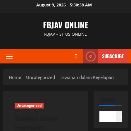
Skip
August 9, 2026
5:30:39 AM
to
content
FBJAV ONLINE
FBJAV – SITUS ONLINE
SUBSCRIBE
Primary
Menu
Home
Uncategorized
Tawanan dalam Kegelapan
SEARCH
Uncategorized
Tawanan dalam
Search
Kegelapan