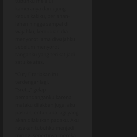
tubuhku melalui
kameranya dari ujung
kedua kakiku, perlahan-
lahan hingga sampai di
wajahku, kemudian dia
menyorot lama diwajahku
sebelum menyoroti
tanganku yang terikat jadi
satu ke atas.
“Cut,!!” teriakan itu
terdengar lagi.
“Sret..,” gelap
pemandanganku karena
mataku dilakban juga, aku
pasrah, entah apa lagi yang
akan dilakukan padaku. Aku
rasakan tubuhku menjadi
miring, sepertinya mereka