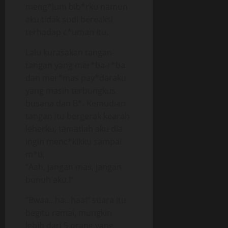
meng*lum bib*rku namun
aku tidak sudi bereaksi
terhadap c*uman itu.
Lalu kurasakan tangan-
tangan yang mer*ba-r*ba
dan mer*mas pay*daraku
yang masih terbungkus
busana dan B*. Kemudian
tangan itu bergerak kearah
leherku, tamatlah aku dia
ingin menc*kikku sampai
m*ti,
“Aah, jangan mas, jangan
bunuh aku,!”
“Bwaa.. ha.. haa!” suara itu
begitu ramai, mungkin
lebih dari 5 orang yang