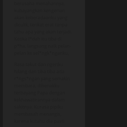
berusaha menahannya,
kubayangkan kengerian
akan keberadaanku yang
diculik, terikat erat tanpa
tahu apa yang akan terjadi.
Ketika l*dah itu tiba di
p*ha, langsung naik pelan-
pelan ke sel*ngk*nganku,
Rasa takut dan ngeriku
hilang dan tiba tiba ada
r*ngs*ngan yang semakin
membara, dibenakku
terbayang Papa dengan
kekhawatirannya dalam
sakitnya. Kurasa pipiku
membasah menangis,
karena kutahu dia pasti