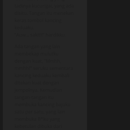
tadinya kucurigai, yang ada
disitu. Tangan itu menekan
keras tombol kancing
keduaku.
“Auw.., sakit!!” hardikku.
Ada tangan yang lain
membekap mulutku
dengan kuat, “Mmhh,
mmhh!” seruku sementara
kancing keduaku kembali
ditekan kuat dengan
jempolnya. Kemudian
tangan-tangan itu
membuka kancing bajuku
satu per satu, yang lain
membuka B*ku yang
kebetulan dibuka dari