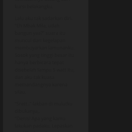
kursi belakangku.
Lalu aku tak sadarkan diri.
“Eh Mbak Mila, udah
bangun yaa?” suara itu
muncul dari kegelapan
membuyarkan lamunanku.
Sosok yang tinggi besar itu
hanya berbicara tepat
disebelah lampu 5 watt itu,
dan aku tak kuasa
memandangnya karena
silau.
“Srett..” lakban di mulutku
dibukanya,.
“Denis! Apa yang kamu
lakukan padaku, Lepaskan