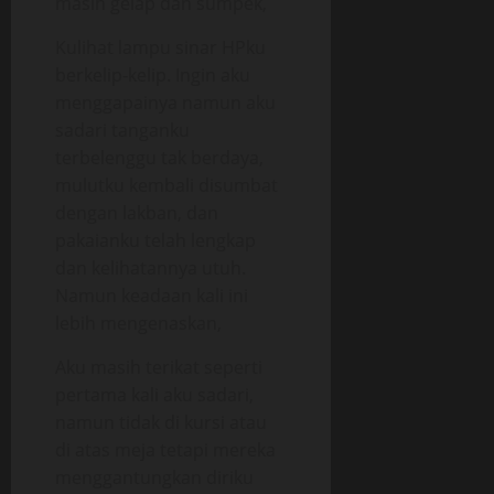
masih gelap dan sumpek,
Kulihat lampu sinar HPku
berkelip-kelip. Ingin aku
menggapainya namun aku
sadari tanganku
terbelenggu tak berdaya,
mulutku kembali disumbat
dengan lakban, dan
pakaianku telah lengkap
dan kelihatannya utuh.
Namun keadaan kali ini
lebih mengenaskan,
Aku masih terikat seperti
pertama kali aku sadari,
namun tidak di kursi atau
di atas meja tetapi mereka
menggantungkan diriku