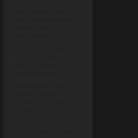
terjadi, malam itu aku
menjamu teman-teman
(tamu lebih tepatnya) dari
sebuah stasiun TV,
tepatnya sebuah rumah
produksi yang krunya
kebetulan mengadakan
‘shooting’ di kotaku dan
menginap di hotel
tempatku bekerja.
Kami bercanda riang
malam itu, lalu aku
bersama-sama mereka
melanjutkan dengan
dugem ke Hard Rock Cafe
di Kuta. Kemudian
ingatanku terbayang saat