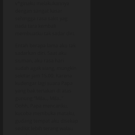
v*ginaku melakukannya
dengan sangat kasar
sehingga rasa sakit yag
tiada tara kembali
membuatku tak sadar diri.
Entah berapa lama aku tak
sadarkan diri. Saat aku
siuman, aku rasa hari
sudah agak siang, mungkin
sekitar jam 15.00. Karena
kudengar lagi suara Papa
yang bak teriakan di atas
gunung “Mila.., Mila..”
Oohh, Papa mencariku,
kucoba membuka mataku,
gudang tempat aku disekap
sedikit lebih terang walau