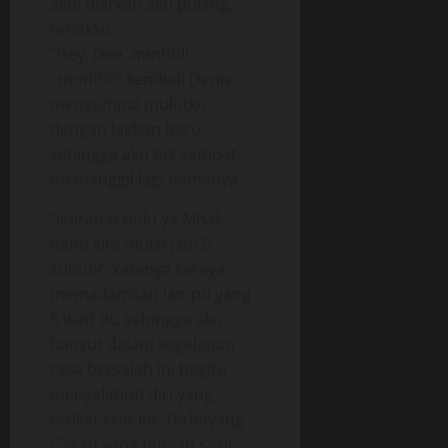
aku! Biarkan aku pulang,”
teriakku.
“Hey, Dee .mmhh!!
..mmhh!!” kembali Denis
menyumpal mulutku
dengan lakban baru
sehingga aku tak sempat
memanggil lagi namanya.
“Istirahat dulu ya Mbak,
nanti kita mulai jam 5
subuh!” katanya seraya
memadamkan lampu yang
5 watt itu sehingga aku
hanyut dalam kegelapan
rasa bersalah ini begitu
menyelimuti diri yang
terikat erat ini. Terbayang
GM ku yang tengah sakit