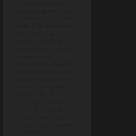
semakin bersemangat,
sehingga v*ginaku mulai
basah karena cairan dariku
keluar. Digerakkannyalah
b*tang pen*snya mundur,
maju, mundur, maju,
dengan lembut, tubuhku
mulai menegang,
Irama penisnya menjadi
semakin cepat kurasakan
wajahnya mendekat ke
leherku, kepipiku dan
bibirku, oohh! Dia ingin
menc*mbuiku, kucoba
menghindar dengan
menggerakkan kepalaku,
menggelengkan kepalaku.
Tak terhindari, dia mulai