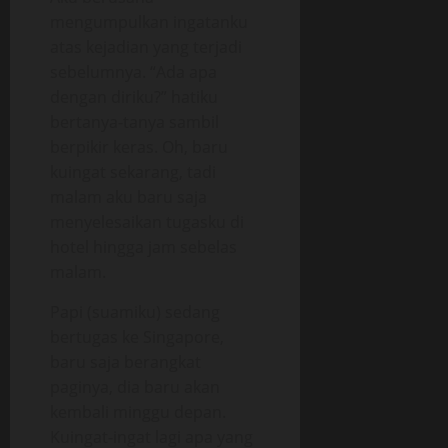
mengumpulkan ingatanku
atas kejadian yang terjadi
sebelumnya. “Ada apa
dengan diriku?” hatiku
bertanya-tanya sambil
berpikir keras. Oh, baru
kuingat sekarang, tadi
malam aku baru saja
menyelesaikan tugasku di
hotel hingga jam sebelas
malam.
Papi (suamiku) sedang
bertugas ke Singapore,
baru saja berangkat
paginya, dia baru akan
kembali minggu depan.
Kuingat-ingat lagi apa yang