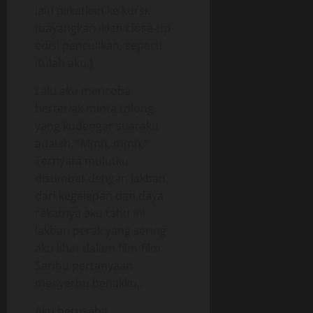
lalu diikatkan ke kursi.
(bayangkan iklan close-up
edisi penculikan, seperti
itulah aku,)
Lalu aku mencoba
berteriak minta tolong,
yang kudengar suaraku
adalah, “Mmh, mmh,”
Ternyata mulutku
disumbat dengan lakban,
dari kegelapan dan daya
rekatnya aku tahu ini
lakban perak yang sering
aku lihat dalam film-film.
Seribu pertanyaan
menyerbu benakku,.
Aku berusaha