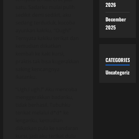
2026
satu. Sadarku mulai pulih
sedikit demi sedikit, aku
December
sedang terduduk, kucoba
2025
ayunkan kakiku, “Ough!”
Ternyata kakiku terikat dan
kemudian diikatkan
kembali ke kaki kursi,
CATEGORIES
praktis tak bisa kugerakkan
saking kencangnya
Uncategorized
ikatanku.
“Ugh.! ugh.!” Aku mencoba
menggerakkan badanku,
tidak berhasil. Tubuhku
terikat melalui d*d* ke
lenganku, kemudian
diikatkan pula ke sandaran
kursi, jadi aku terikat dulu