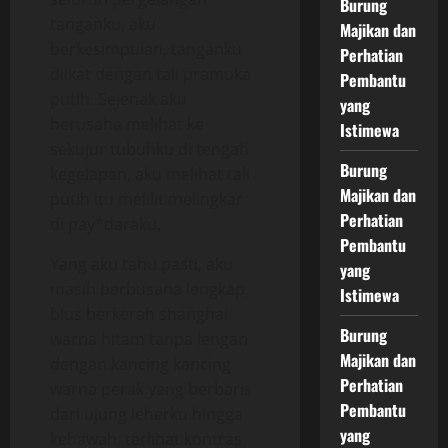
Burung
tanganku, aku
Majikan dan
berkesimpulan, tanganku
Perhatian
diikat dengan tali pramuka
Pembantu
putih. Sejenak aku
yang
berusaha melihat ke
Istimewa
sekujur tubuhku di tengah
Burung
kegelapan, aku melihat tali
Majikan dan
putih itu melilit melingkar
Perhatian
di pay*daraku,
Pembantu
Yang aku tahu pasti, aku
yang
masih berbusana lengkap,
Istimewa
blus berkerah shanghai
Burung
warna hitam tanpa lengan
Majikan dan
dengan kancing kancing
Perhatian
warna perak yang berbaris
Pembantu
dari ujung leherku hingga
yang
kebawah, terlihat kontras