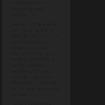
memberontak dari
ketergantunganku
padanya,
Sekarang tinggal sesal yang
ada. Malam semakin larut
ada bunyi jam kukuk, yang
berbunyi dua kali, oh,
masih jam 2 dini hari
rupanya, lamanya waktu
berjalan, rasa lelah, dingin,
dan takut kembali
menyelimuti diri yang
terikat ini, tanpa terasa
dalam keadaan terduduk
dan terikat ini aku kembali
terlelap.
Suasana pagi itu masih