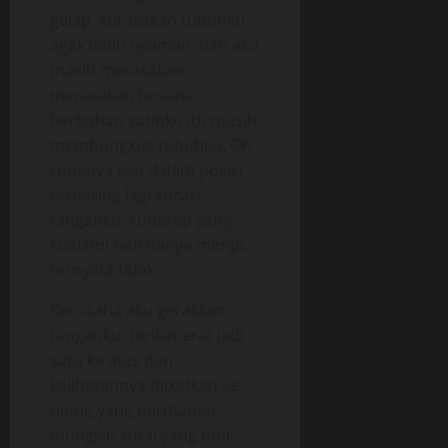
gelap, kurasakan tubuhku
agak lebih nyaman, dan aku
masih merasakan
merasakan busana
berbahan satinku itu masih
membungkus tubuhku. Oh
rupanya aku dalam posisi
terbaring lagi kucari
tanganku, kuharap yang
kualami tadi hanya mimpi,
ternyata tidak.
Berusaha aku gerakkan
tanganku, terikat erat jadi
satu ke atas dan
kelihatannya diikatkan ke
ujung yang permanen,
mungkin kursi yang tadi