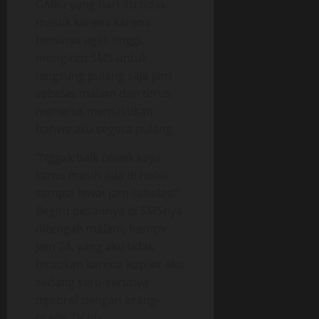
GMku yang hari itu tidak
masuk karena karena
tensinya agak tinggi,
mengirim SMS untuk
langsung pulang saja jam
sebelas malam dan terus
menerus memastikan
bahwa aku segera pulang.
“Nggak baik cewek kaya
kamu masih ada di hotel
sampai lewat jam sebelas!”
Begitu pesannya di SMSnya
ditengah malam, hampir
jam 24, yang aku tidak
hiraukan karena kupikir aku
sedang seru-serunya
ngobrol dengan orang-
orang TV itu.