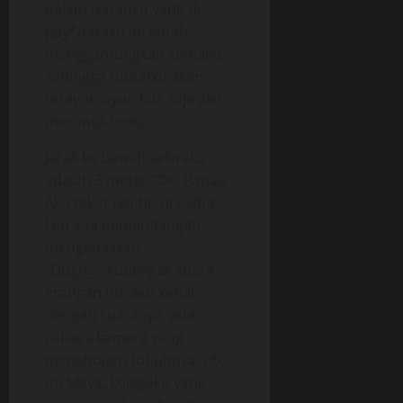
dalam ikatanku yang di
pay*daraku ini entah
menggantungkan kemana,
sehingga tubuhku akan
terayun-ayun bila saja aku
meronta-ronta.
Jarak ke bawah sekiraku
adalah 3 meter.”Oh, Papaa..
Aku takut jatuh!” di sudut
lain ada pemandangan
mengenaskan.
“Ough..,” kudengar suara
erangan itu, aku kenal
dengan suaranya, ada
cahaya kamera yang
menghujam tubuhnya, oh,
itu Maya, kolegaku yang