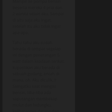
Mampir ke pompa bensin
beserta mereka 4 pria dan
2 wanita selain aku. Sampai
di situ saja aku ingat,
setelah itu aku tidak ingat
apa-apa,
Tahu tahu aku sudah
berada di tempat segelap
ini dengan penerangan 5
watt dalam keadaan terikat,
kupastikan aku berada di
sebuah gudang, entah di
mana, oh. Aku diculik..!!
Seingatku saat mengisi
bensin, tiba-tiba ada
saputangan membekap
mulut dan hidungku,
kelihatannya datang dari