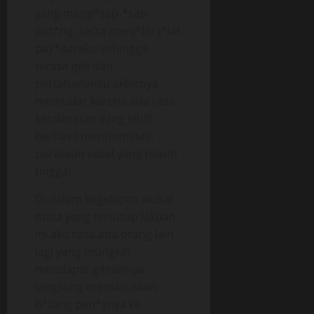
yang meng*sap-*sap
put*ng, serta menj*lat-j*lat
pay*daraku sehingga
terasa geli dan
pertahananku akhirnya
memudar karena ada rasa
kenikmatan yang lebih
berhasil mendominasi
perasaan sesal yang masih
tinggal.
Di dalam kegelapan akibat
mata yang tertutup lakban
ini aku rasa ada orang lain
lagi yang mungkin
mendapat gilirannya
langsung memasukkan
b*tang pen*snya ke