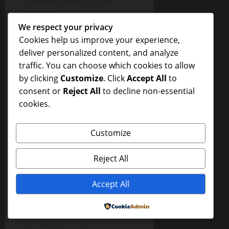
terkenal paling s*xy di
hotelku.
We respect your privacy
Bagaimana bisa Maya
Cookies help us improve your experience,
terperangkap oleh mereka?
deliver personalized content, and analyze
Tak habis pertanyaan dari
traffic. You can choose which cookies to allow
benakku. Aku lihat Maya,
by clicking
Customize
. Click
Accept All
to
dengan blus kerah
consent or
Reject All
to decline non-essential
shanghai berwarna merah
cookies.
berkancing merah juga
yang berbaris rapi ke leher,
Customize
dan rok hitam, serta sepatu
kerjanya yang dihiasi tali
Reject All
tipis di pergelangan
kakinya,
Accept All
Dalam kondisi yang serupa,
terikat tangannya ke
Powered by
punggung dengan tali rafia