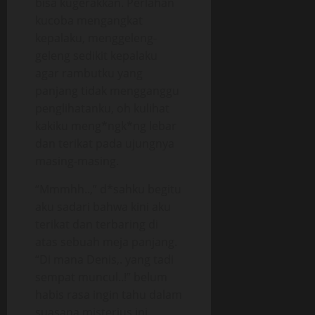
bisa kugerakkan. Perlahan
kucoba mengangkat
kepalaku, menggeleng-
geleng sedikit kepalaku
agar rambutku yang
panjang tidak mengganggu
penglihatanku, oh kulihat
kakiku meng*ngk*ng lebar
dan terikat pada ujungnya
masing-masing.
“Mmmhh..,” d*sahku begitu
aku sadari bahwa kini aku
terikat dan terbaring di
atas sebuah meja panjang.
“Di mana Denis,. yang tadi
sempat muncul..!” belum
habis rasa ingin tahu dalam
suasana misterius ini