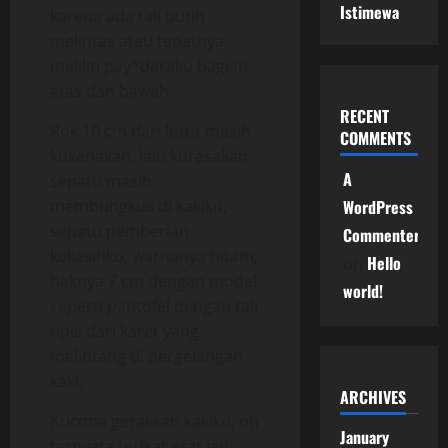
Istimewa
karena ada tali putih
melintas atau tepatnya
meliliti pay*daraku bagian
atas dan bawah.
RECENT
Rok 10 cm dari lutut masih
COMMENTS
kukenakan, lalu kurasakan
A
sepatu masih
membungkus di kakiku,
WordPress
sepatu pemberian
Commenter
kekasihku, warnanya hitam,
Hello
on
haknya 7 cm dengan model
world!
seperti pantofel dengan tali
tipis dari karet yang
melintang di pergelangan
kaki.
ARCHIVES
Kucoba gerakkan kakiku, oh
January
ternyata terikat erat jadi