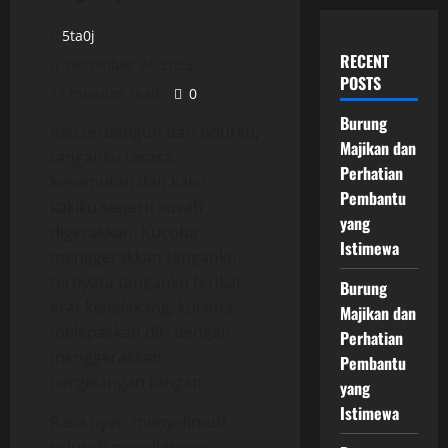
5ta0j
RECENT
December 24, 2025
POSTS
11 minutes read
0
Burung
Aku terbangun dari tidurku,
Majikan dan
tanganku terasa
Perhatian
kesemutan dan kaku,
Pembantu
kakiku seperti susah
yang
digerakkan. Kucoba
Istimewa
menggerakkan tanganku,
ternyata tanganku terikat
Burung
erat kebelakang, kucoba
Majikan dan
melepaskan diri dengan
Perhatian
menggerakkan
Pembantu
pergelangan tangan,
yang
Istimewa
Rasa nyeri menyelimuti
seluruh pergelangan