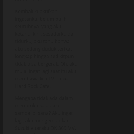
Kembali kuaktifkan
ingatanku, belum pulih
seutuhnya, yang aku
ketahui kini, sesadarku dari
tidurku, aku tahu bahwa
aku sedang duduk terikat
lengkap hingga sedikitpun
tidak bisa bergerak. Oh, aku
mulai ingat lagi saat itu aku
membawa kru TV itu ke
Hard Rock Cafe.
Mengapa tidak ada dalam
memoriku kalau aku
sampai di sana? Aku ingat
lagi, aku mengemudikan
Suzuki Vitaraku DK 369 MV.