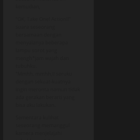
kemudian,
“OK, Take One! Action!!”
suara seseorang
bersamaan dengan
menyalanya beberapa
lampu sorot yang
mengh*jam wajah dan
tubuhku.
“Mmhh, mmhh,!! seruku
dengan sekuat-kuatnya
ingin meronta namun tidak
ada gerakan berarti yang
bisa aku lakukan.
Sementara kulihat
seseorang memanggul
kamera menjelajahi