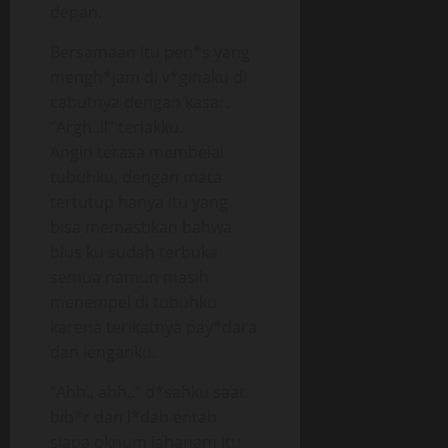
depan.
Bersamaan itu pen*s yang
mengh*jam di v*ginaku di
cabutnya dengan kasar.
“Argh..!!” teriakku.
Angin terasa membelai
tubuhku, dengan mata
tertutup hanya itu yang
bisa memastikan bahwa
blus ku sudah terbuka
semua namun masih
menempel di tubuhku
karena terikatnya pay*dara
dan lenganku.
“Ahh.. ahh..” d*sahku saat
bib*r dan l*dah entah
siapa oknum jahanam itu