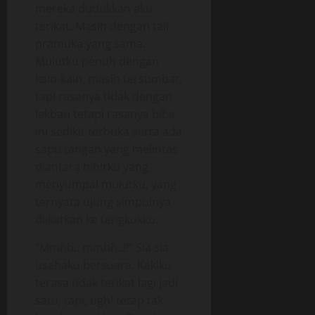
mereka dudukkan aku
terikat. Masih dengan tali
pramuka yang sama.
Mulutku penuh dengan
kain-kain, masih tersumbat,
tapi rasanya tidak dengan
lakban tetapi rasanya bibir
ini sedikit terbuka serta ada
sapu tangan yang melintas
diantara bibirku yang
menyumpal mulutku, yang
ternyata ujung simpulnya
diikatkan ke tengkukku.
“Mmhh.. mmhh..!!” Sia sia
usahaku bersuara. Kakiku
terasa tidak terikat lagi jadi
satu, tapi, ugh! tetap tak