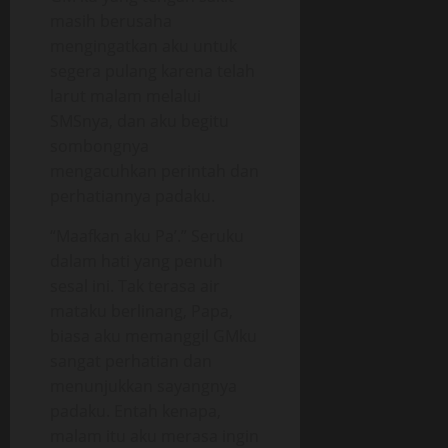
masih berusaha
mengingatkan aku untuk
segera pulang karena telah
larut malam melalui
SMSnya, dan aku begitu
sombongnya
mengacuhkan perintah dan
perhatiannya padaku.
“Maafkan aku Pa’.” Seruku
dalam hati yang penuh
sesal ini. Tak terasa air
mataku berlinang, Papa,
biasa aku memanggil GMku
sangat perhatian dan
menunjukkan sayangnya
padaku. Entah kenapa,
malam itu aku merasa ingin