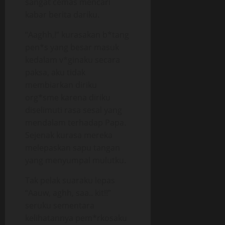
sangat cemas mencari
kabar berita dariku.
“Aaghh,!” kurasakan b*tang
pen*s yang besar masuk
kedalam v*ginaku secara
paksa, aku tidak
membiarkan diriku
org*sme karena diriku
diselimuti rasa sesal yang
mendalam terhadap Papa.
Sejenak kurasa mereka
melepaskan sapu tangan
yang menyumpal mulutku.
Tak pelak suaraku lepas
“Aauw, aghh, saa.. kit!!”
seruku sementara
kelihatannya pem*rkosaku