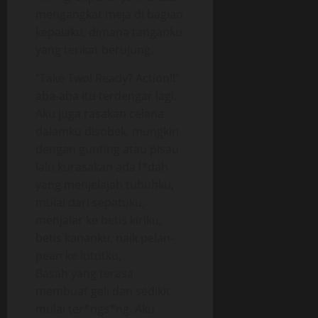
mengangkat meja di bagian
kepalaku, dimana tanganku
yang terikat berujung.
“Take Two! Ready? Action!!”
aba-aba itu terdengar lagi.
Aku juga rasakan celana
dalamku disobek, mungkin
dengan gunting atau pisau
lalu kurasakan ada l*dah
yang menjelajah tubuhku,
mulai dari sepatuku,
menjalar ke betis kiriku,
betis kananku, naik pelan-
pean ke lututku,
Basah yang terasa
membuat geli dan sedikit
mulai ter*ngs*ng. Aku