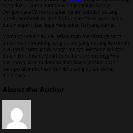
sang dukun cuma minta Vivi tidak melupakannya,
Dengan cara Vivi harus 2 kali dalam sebulan datang
untuk memberikan jatah hubungan s*ks kepada sang
dukun seperti Lusi juga melakukan hal yang sama.
Memang setelah itu Vivi selalu rajin mendatangi sang
dukun dan terkadang sang dukun yang datang ke rumah
Vivi untuk minta jatah sengg*manya. Memang sebagai
dukun ilmu hitam, Mbah Dudu harus mensengg*mai
pasiennya, karena dengan demikian si pasien akan
mampu disembuhkan dan ilmu sang dukun dapat
dipelihara.
About the Author