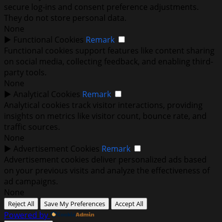
secure log-ins and consent preference adjustments.
They do not store personal data.
None
►
Functional Cookies
Remark
Functional cookies support features like content sharing
on social media, collecting feedback, and enabling third-
party tools.
None
►
Analytical Cookies
Remark
Analytical cookies track visitor interactions, providing
insights on metrics like visitor count, bounce rate, and
traffic sources.
None
►
Advertisement Cookies
Remark
Advertisement cookies deliver personalized ads based
on your previous visits and analyze the effectiveness of
ad campaigns.
None
Reject All
Save My Preferences
Accept All
Powered by