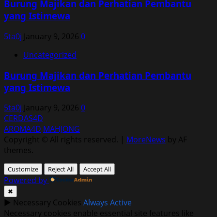
Burung Majikan dan Perhatian Pembantu
yang Istimewa
5ta0j
January 9, 2026
0
Uncategorized
Burung Majikan dan Perhatian Pembantu
yang Istimewa
5ta0j
January 9, 2026
0
CERDAS4D
AROMA4D
MAHJONG
Copyright © All rights reserved.
|
MoreNews
by AF
themes.
Customize
Reject All
Accept All
Powered by
✖
►
Necessary Cookies
Always Active
Necessary cookies enable essential site features like