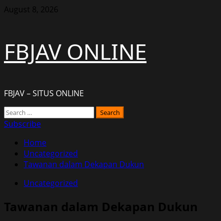
Skip
August 8, 2026
to
content
FBJAV ONLINE
FBJAV – SITUS ONLINE
Primary
Search
Menu
for:
Subscribe
Home
Uncategorized
Tawanan dalam Dekapan Dukun
Uncategorized
Tawanan dalam Dekapan Dukun