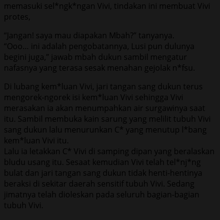
memasuki sel*ngk*ngan Vivi, tindakan ini membuat Vivi
protes,
“Jangan! saya mau diapakan Mbah?” tanyanya.
“Ooo… ini adalah pengobatannya, Lusi pun dulunya
begini juga,” jawab mbah dukun sambil mengatur
nafasnya yang terasa sesak menahan gejolak n*fsu.
Di lubang kem*luan Vivi, jari tangan sang dukun terus
mengorek-ngorek isi kem*luan Vivi sehingga Vivi
merasakan ia akan menumpahkan air surgawinya saat
itu. Sambil membuka kain sarung yang melilit tubuh Vivi
sang dukun lalu menurunkan C* yang menutup l*bang
kem*luan Vivi itu.
Lalu ia letakkan C* Vivi di samping dipan yang beralaskan
bludu usang itu. Sesaat kemudian Vivi telah tel*nj*ng
bulat dan jari tangan sang dukun tidak henti-hentinya
beraksi di sekitar daerah sensitif tubuh Vivi. Sedang
jimatnya telah dioleskan pada seluruh bagian-bagian
tubuh Vivi.