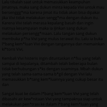
Lalu tibalah saat untuk memasukkan keampuhan
jimatnya, maka sang dukun minta kepada Vivi untuk mau
bersenggg*ma karena jimat itu tidak akan bisa dipakai
jika Vivi tidak melakukan sengg*ma dengan dukun itu.
Karena Vivi telah merasa kepalang basah dan ingin
niatnya kesampaian maka ia ijinkan sang dukun
melakukan persengg*maan. Lalu tangan sang dukun
membuka p*ha Vivi yang mulus terawat itu. Lalu ia buka
l*bang kem*luan Vivi dengan tangannya dan memainkan
kl*toris Vivi,
Kembali Vivi histeris ingin dituntaskan n*fsu yang telah
sampai di kepalanya, ditambah telah beberapa bulan
tidak berhubungan s*ks dengan suaminya. Mbah dukun
yang telah sama-sama-sama b*gil dengan Vivi lalu
memasukkan b*tang kem*luannya yang cukup besar itu
dan
Sangat kuat ke dalam l*bang kem*luan Vivi yang telah
dibasahi air kew*nitaan Vivi yang tampaknya siap untuk
melakukan pen*trasi ke dalam l*bang kem*luan yang