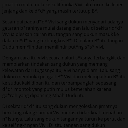
jimat itu mula-mula ke kulit muka Vivi lalu turun ke leher
jenjang dan ke d*d* yang masih tertutup B*.
Sesampai pada d*d* Vivi sang dukun menyadari adanya
getaran b*rahinya mulai datang dan lalu di sekitar d*d*
Vivi ia oleskan cairan itu, tangan sang dukun masuk ke
dalam d*d* yang terbungkus B*. Di dalam B* itu tangan
Dudu mem*lin dan memilintir put*ng s*s* Vivi,
Dengan cara itu Vivi secara naluri s*ksnya terbangkit dan
membiarkan tindakan sang dukun yang memang
kelewatan dari tugasnya itu, Vivi hanya diam. Lalu sang
dukun membuka pengait B* Vivi dan melemparkan B* itu
ke sudut kaki dipan itu dan terpampanglah sepasang
d*d* montok yang putih mulus kemerahan karena
ga*rah yang dipancing Mbah Dudu itu.
Di sekitar d*d* itu sang dukun mengoleskan jimatnya
berulang-ulang sampai Vivi merasa tidak kuat menahan
n*fsunya. Lalu sang dukun tangannya turun ke perut dan
ke sel*ngk*ngan Vivi. Di situ tangan sang dukun