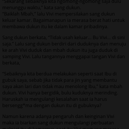
“Sekarang sebaiknya kita ngomong-ngomong saja dulu
menunggu waktu,” kata sang dukun.
“Baiklah Mbah,” lalu Vivi mempersilakan sang dukun
keluar kamar. Bagaimanapun ia merasa berat hati untuk
membawa dukun itu ke dalam kamar pribadinya.
Sang dukun berkata, “Tidak usah keluar… Bu Vivi… di sini
saja.” Lalu sang dukun berdiri dari duduknya dan menuju
ke arah Vivi duduk dan mbah dukun itu juga duduk di
samping Vivi. Lalu tangannya menggapai tangan Vivi dan
berkata,
“Sebaiknya kita berdua melakukan seperti saat Ibu di
gubuk saya, sebab jika tidak para jin yang membantu
saya akan lari dan tidak mau menolong Ibu,” kata mbah
dukun. Vivi hanya bergidik, bulu kuduknya merinding.
Haruskah ia mengulangi kesalahan saat ia harus
bersengg*ma dengan dukun itu di gubuknya?
Namun karena adanya pengaruh dan keinginan Vivi
maka ia biarkan sang dukun mengulangi perbuatan
maksiat itu di kamarnya, saat itu Vivi memang merasa