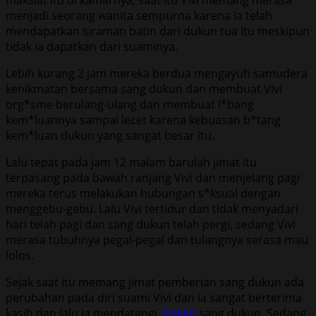
menjadi seorang wanita sempurna karena ia telah
mendapatkan siraman batin dari dukun tua itu meskipun
tidak ia dapatkan dari suaminya.
Lebih kurang 2 jam mereka berdua mengayuh samudera
kenikmatan bersama sang dukun dan membuat Vivi
org*sme berulang-ulang dan membuat l*bang
kem*luannya sampai lecet karena kebuasan b*tang
kem*luan dukun yang sangat besar itu.
Lalu tepat pada jam 12 malam barulah jimat itu
terpasang pada bawah ranjang Vivi dan menjelang pagi
mereka terus melakukan hubungan s*ksual dengan
menggebu-gebu. Lalu Vivi tertidur dan tidak menyadari
hari telah pagi dan sang dukun telah pergi, sedang Vivi
merasa tubuhnya pegal-pegal dan tulangnya serasa mau
lolos.
Sejak saat itu memang jimat pemberian sang dukun ada
perubahan pada diri suami Vivi dan ia sangat berterima
kasih dan lalu ia mendatangi
bokep
sang dukun. Sedang