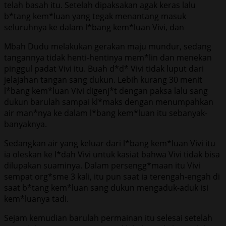
telah basah itu. Setelah dipaksakan agak keras lalu
b*tang kem*luan yang tegak menantang masuk
seluruhnya ke dalam l*bang kem*luan Vivi, dan
Mbah Dudu melakukan gerakan maju mundur, sedang
tangannya tidak henti-hentinya mem*lin dan menekan
pinggul padat Vivi itu. Buah d*d* Vivi tidak luput dari
jelajahan tangan sang dukun. Lebih kurang 30 menit
l*bang kem*luan Vivi digenj*t dengan paksa lalu sang
dukun barulah sampai kl*maks dengan menumpahkan
air man*nya ke dalam l*bang kem*luan itu sebanyak-
banyaknya.
Sedangkan air yang keluar dari l*bang kem*luan Vivi itu
ia oleskan ke l*dah Vivi untuk kasiat bahwa Vivi tidak bisa
dilupakan suaminya. Dalam persengg*maan itu Vivi
sempat org*sme 3 kali, itu pun saat ia terengah-engah di
saat b*tang kem*luan sang dukun mengaduk-aduk isi
kem*luanya tadi.
Sejam kemudian barulah permainan itu selesai setelah