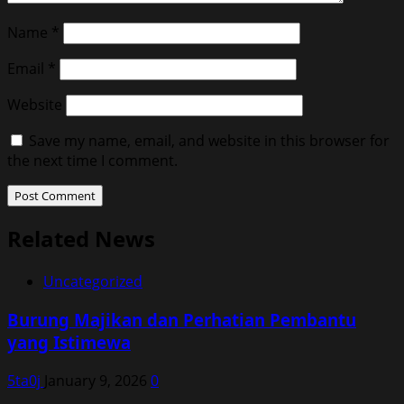
Name
*
Email
*
Website
Save my name, email, and website in this browser for
the next time I comment.
Related News
Uncategorized
Burung Majikan dan Perhatian Pembantu
yang Istimewa
5ta0j
January 9, 2026
0