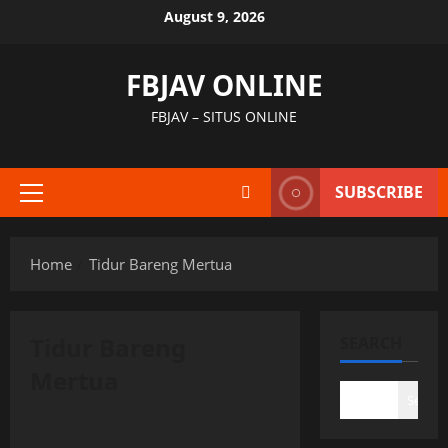
Skip
August 9, 2026
to
content
FBJAV ONLINE
FBJAV – SITUS ONLINE
SUBSCRIBE
Primary
Menu
Home
Tidur Bareng Mertua
Tidur Bareng
SEARCH
Mertua
Search
Uncategorized