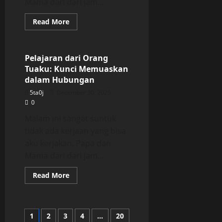
Mama dari dari jam...
Read
Read More
more
Uncategorized
about
Pelajaran
dari
Orang
Pelajaran dari Orang
Tuaku:
Tuaku: Kunci Memuaskan
Kunci
Memuaskan
dalam Hubungan
dalam
Hubungan
5ta0j
December 30, 2025
0
Malam ini sangat suntuk
tidak ada kerjaan yang bisa
aku kerjakan. Papa dan
Mama dari dari jam...
Read
Read More
more
about
Pelajaran
dari
Orang
Posts
1
2
3
4
…
20
Tuaku: