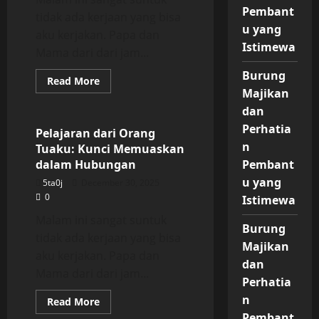
Pembant
tidak ada kerjaan yang bisa
u yang
aku kerjakan. Papa dan
Istimewa
Mama dari dari jam...
Burung
Read
Read More
more
Majikan
Uncategorized
about
Pelajaran
dan
dari
Perhatia
Orang
Pelajaran dari Orang
Tuaku:
n
Tuaku: Kunci Memuaskan
Kunci
Memuaskan
dalam Hubungan
Pembant
dalam
Hubungan
u yang
5ta0j
December 30, 2025
0
Istimewa
Malam ini sangat suntuk
Burung
tidak ada kerjaan yang bisa
Majikan
aku kerjakan. Papa dan
dan
Mama dari dari jam...
Perhatia
n
Read
Read More
more
Pembant
Uncategorized