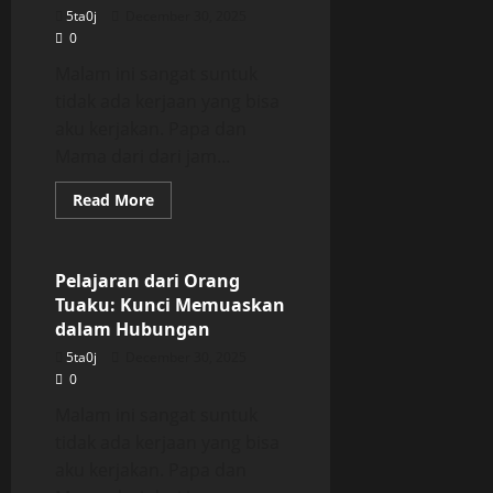
Hubungan
5ta0j
December 30, 2025
0
Malam ini sangat suntuk
tidak ada kerjaan yang bisa
aku kerjakan. Papa dan
Mama dari dari jam...
Read
Read More
more
Uncategorized
about
Pelajaran
dari
Orang
Pelajaran dari Orang
Tuaku:
Tuaku: Kunci Memuaskan
Kunci
Memuaskan
dalam Hubungan
dalam
Hubungan
5ta0j
December 30, 2025
0
Malam ini sangat suntuk
tidak ada kerjaan yang bisa
aku kerjakan. Papa dan