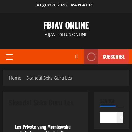
Skip
August 8, 2026
4:40:05 PM
to
content
FBJAV ONLINE
FBJAV – SITUS ONLINE
SUBSCRIBE
Primary
Menu
Home
Skandal Seks Guru Les
Skandal Seks Guru Les
SEARCH
Uncategorized
Search
Les Private yang Membawaku