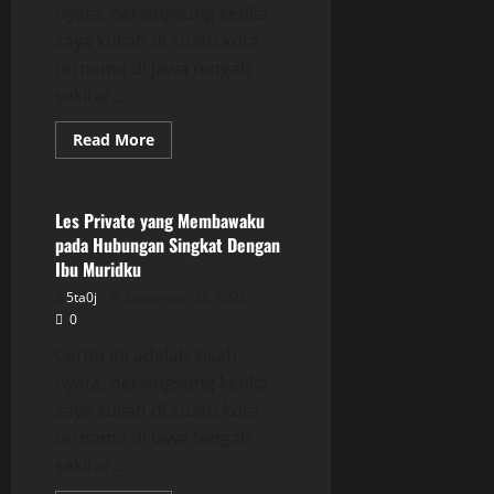
nyata, berlangsung ketika
saya kuliah di suatu kota
ternama di Jawa tengah
sekitar...
Read
Read More
more
Uncategorized
about
Les
Private
yang
Les Private yang Membawaku
Membawaku
pada Hubungan Singkat Dengan
pada
Hubungan
Ibu Muridku
Singkat
Dengan
5ta0j
December 25, 2025
Ibu
0
Muridku
Cerita ini adalah kisah
nyata, berlangsung ketika
saya kuliah di suatu kota
ternama di Jawa tengah
sekitar...