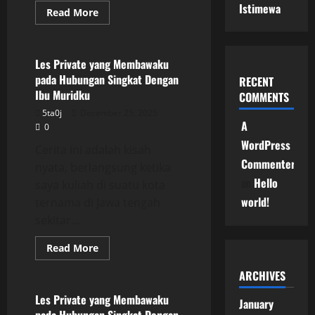
Istimewa
Read
Read More
more
Uncategorized
about
Les
Private
yang
Les Private yang Membawaku
Membawaku
pada Hubungan Singkat Dengan
RECENT
pada
Hubungan
Ibu Muridku
COMMENTS
Singkat
Dengan
5ta0j
December 25, 2025
Ibu
A
0
Muridku
WordPress
Cerita ini adalah kisah
Commenter
nyata, berlangsung ketika
on
Hello
saya kuliah di suatu kota
world!
ternama di Jawa tengah
sekitar...
Read
Read More
more
Uncategorized
about
ARCHIVES
Les
Private
yang
Les Private yang Membawaku
January
Membawaku