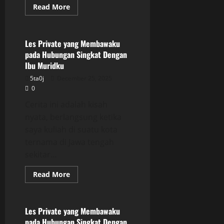
Read
Read More
more
Uncategorized
about
Les
Private
yang
Les Private yang Membawaku
Membawaku
pada Hubungan Singkat Dengan
pada
Hubungan
Ibu Muridku
Singkat
Dengan
5ta0j
December 25, 2025
Ibu
0
Muridku
Cerita ini adalah kisah
nyata, berlangsung ketika
saya kuliah di suatu kota
ternama di Jawa tengah
sekitar...
Read
Read More
more
Uncategorized
about
Les
Private
yang
Les Private yang Membawaku
Membawaku
pada Hubungan Singkat Dengan
pada