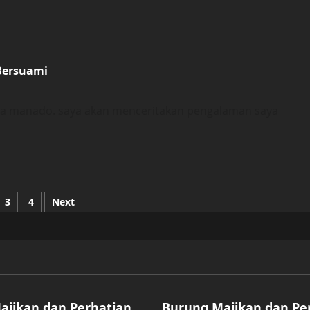
Bersuami
ota manado. saya akan menceritakan pengalaman saya
3
4
Next
ized
Uncategorized
ajikan dan Perhatian
Burung Majikan dan Pe