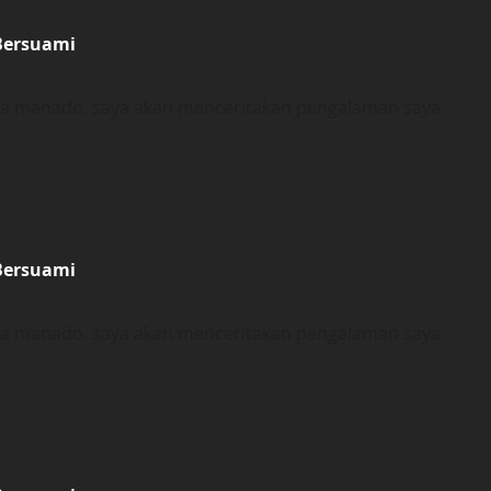
Bersuami
ota manado. saya akan menceritakan pengalaman saya
Bersuami
ota manado. saya akan menceritakan pengalaman saya