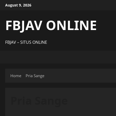
Skip
August 9, 2026
to
content
FBJAV ONLINE
FBJAV – SITUS ONLINE
Home
Pria Sange
Pria Sange
Uncategorized