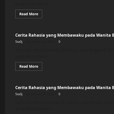
yang benar-benar...
Read
Read More
more
about
Uncategorized
Cerita
Rahasia
yang
Cerita Rahasia yang Membawaku pada Wanita 
Membawaku
pada
5ta0j
December 24, 2025
0
Wanita
Bersuami
Namaku, donal umurku 21 tahun saya tinggal di k
yang benar-benar...
Read
Read More
more
about
Uncategorized
Cerita
Rahasia
yang
Cerita Rahasia yang Membawaku pada Wanita 
Membawaku
pada
5ta0j
December 24, 2025
0
Wanita
Bersuami
Namaku, donal umurku 21 tahun saya tinggal di k
yang benar-benar...