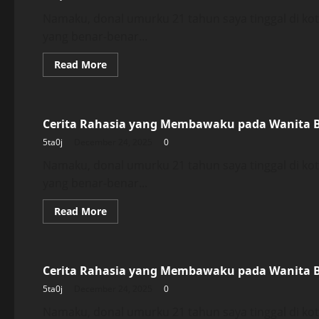
Bersuami
Namaku, donal umurku 21 tahun saya tinggal di k
yang benar-benar...
Read
Read More
more
about
Uncategorized
Cerita
Rahasia
yang
Cerita Rahasia yang Membawaku pada Wanita 
Membawaku
pada
5ta0j
December 24, 2025
0
Wanita
Bersuami
Namaku, donal umurku 21 tahun saya tinggal di k
yang benar-benar...
Read
Read More
more
about
Uncategorized
Cerita
Rahasia
yang
Cerita Rahasia yang Membawaku pada Wanita 
Membawaku
pada
5ta0j
December 24, 2025
0
Wanita
Bersuami
Namaku, donal umurku 21 tahun saya tinggal di k