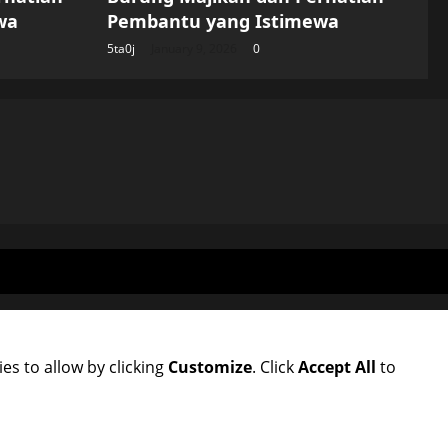
wa
Pembantu yang Istimewa
5ta0j
January 9, 2026
0
es to allow by clicking
Customize
. Click
Accept All
to