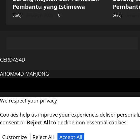
Pembantu yang Istimewa
Pembantu
5ta0j
January 9, 2026
0
5ta0j
January
CERDAS4D
AROMA4D
MAHJONG
We respect your privacy
Cookies help us improve your experience, deliver personaliz
consent or
Reject All
to decline non-essential cookies.
Customize
Reject All
Accept All