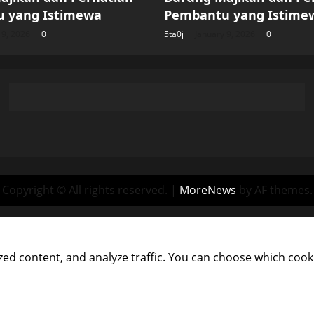
 yang Istimewa
Pembantu yang Istime
 9, 2026
0
5ta0j
January 9, 2026
0
Copyright © All rights reserved.
|
MoreNews
by AF themes.
ed content, and analyze traffic. You can choose which cooki