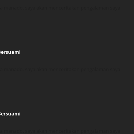
ota manado. saya akan menceritakan pengalaman saya
Bersuami
ota manado. saya akan menceritakan pengalaman saya
Bersuami
ota manado. saya akan menceritakan pengalaman saya