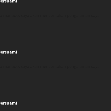
Bersuami
ota manado. saya akan menceritakan pengalaman saya
Bersuami
ota manado. saya akan menceritakan pengalaman saya
Bersuami