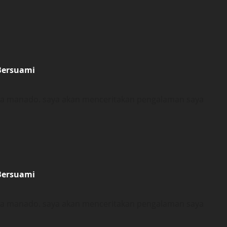
Bersuami
ota manado. saya akan menceritakan pengalaman saya
Bersuami
ota manado. saya akan menceritakan pengalaman saya