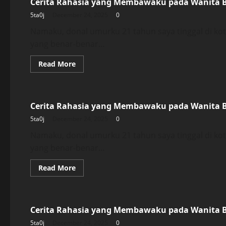
Cerita Rahasia yang Membawaku pada Wanita 
Membawaku
pada
5ta0j
December 24, 2025
0
Wanita
Bersuami
Namaku, donal umurku 21 tahun saya tinggal di k
yang benar-benar...
Read
Read More
more
about
Uncategorized
Cerita
Rahasia
yang
Cerita Rahasia yang Membawaku pada Wanita 
Membawaku
pada
5ta0j
December 24, 2025
0
Wanita
Bersuami
Namaku, donal umurku 21 tahun saya tinggal di k
yang benar-benar...
Read
Read More
more
about
Uncategorized
Cerita
Rahasia
yang
Cerita Rahasia yang Membawaku pada Wanita 
Membawaku
pada
5ta0j
December 24, 2025
0
Wanita