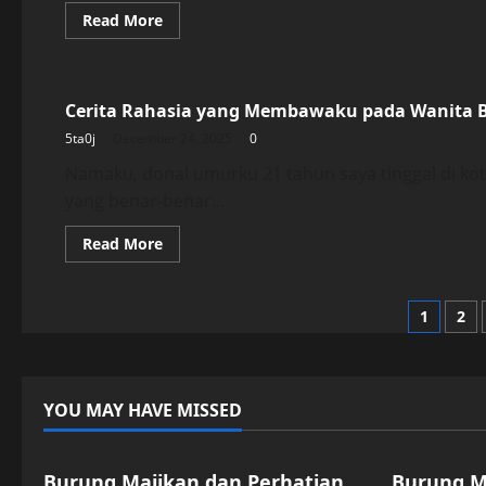
Read
Read More
more
about
Uncategorized
Cerita
Rahasia
yang
Cerita Rahasia yang Membawaku pada Wanita 
Membawaku
pada
5ta0j
December 24, 2025
0
Wanita
Bersuami
Namaku, donal umurku 21 tahun saya tinggal di k
yang benar-benar...
Read
Read More
more
about
Cerita
Rahasia
1
2
yang
Membawaku
pada
Wanita
Bersuami
YOU MAY HAVE MISSED
Uncategorized
Uncategor
Burung Majikan dan Perhatian
Burung M