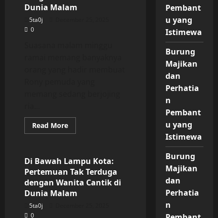
Terduga
Dunia Malam
dengan
Pembant
Wanita
u yang
5ta0j
December 25, 2025
Cantik
di
0
Istimewa
Dunia
Malam
Suasana malam minggu
Burung
ramai memang banyaknya
Majikan
orang yang hadir membuat
dan
Rony pemuda yang
Perhatia
memang sedang berjojing
n
ria...
Pembant
u yang
Read
Read More
more
Istimewa
Uncategorized
about
Di
Bawah
Burung
Lampu
Di Bawah Lampu Kota:
Kota:
Majikan
Pertemuan Tak Terduga
Pertemuan
Tak
dan
dengan Wanita Cantik di
Terduga
Perhatia
Dunia Malam
dengan
Wanita
n
5ta0j
December 25, 2025
Cantik
di
0
Pembant