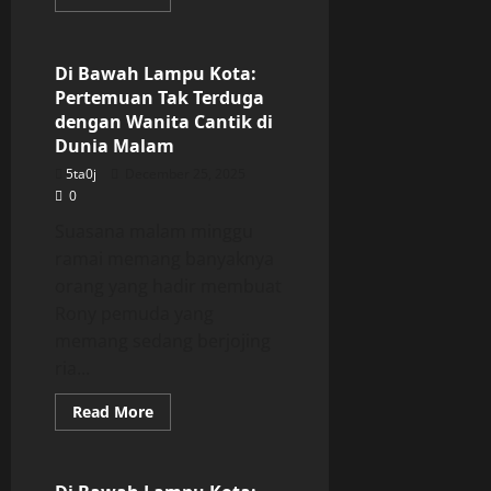
more
Uncategorized
about
Di
Bawah
Lampu
Di Bawah Lampu Kota:
Kota:
Pertemuan Tak Terduga
Pertemuan
Tak
dengan Wanita Cantik di
Terduga
Dunia Malam
dengan
Wanita
5ta0j
December 25, 2025
Cantik
di
0
Dunia
Malam
Suasana malam minggu
ramai memang banyaknya
orang yang hadir membuat
Rony pemuda yang
memang sedang berjojing
ria...
Read
Read More
more
Uncategorized
about
Di
Bawah
Lampu