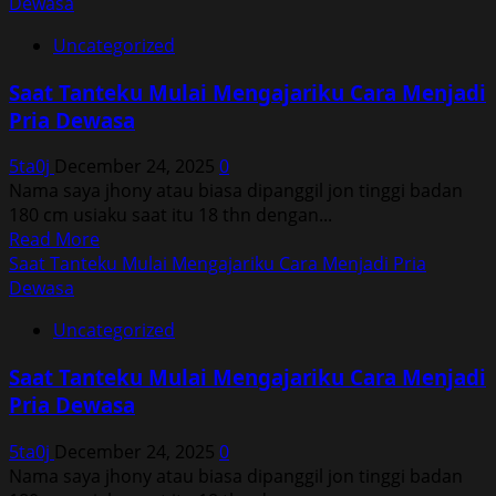
about
Dewasa
Saat
Uncategorized
Tanteku
Mulai
Saat Tanteku Mulai Mengajariku Cara Menjadi
Mengajariku
Pria Dewasa
Cara
Menjadi
5ta0j
December 24, 2025
0
Pria
Nama saya jhony atau biasa dipanggil jon tinggi badan
Dewasa
180 cm usiaku saat itu 18 thn dengan...
Read
Read More
more
Saat Tanteku Mulai Mengajariku Cara Menjadi Pria
about
Dewasa
Saat
Uncategorized
Tanteku
Mulai
Saat Tanteku Mulai Mengajariku Cara Menjadi
Mengajariku
Pria Dewasa
Cara
Menjadi
5ta0j
December 24, 2025
0
Pria
Nama saya jhony atau biasa dipanggil jon tinggi badan
Dewasa