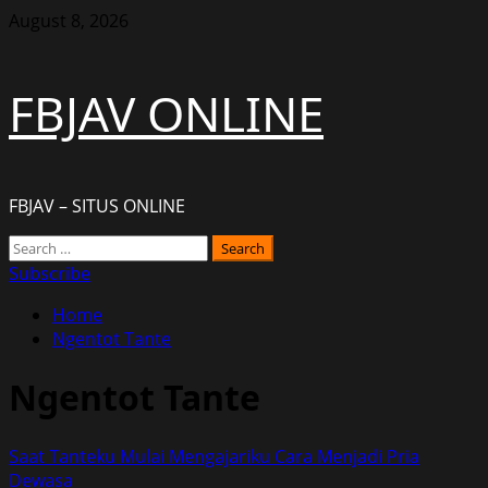
Skip
August 8, 2026
to
content
FBJAV ONLINE
FBJAV – SITUS ONLINE
Primary
Search
Menu
for:
Subscribe
Home
Ngentot Tante
Ngentot Tante
Saat Tanteku Mulai Mengajariku Cara Menjadi Pria
Dewasa