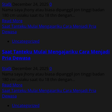
Menjadi
5ta0j
December 24, 2025
0
Pria
Nama saya jhony atau biasa dipanggil jon tinggi badan
Dewasa
180 cm usiaku saat itu 18 thn dengan...
Read
Read More
more
Saat Tanteku Mulai Mengajariku Cara Menjadi Pria
about
Dewasa
Saat
Uncategorized
Tanteku
Mulai
Saat Tanteku Mulai Mengajariku Cara Menjadi
Mengajariku
Pria Dewasa
Cara
Menjadi
5ta0j
December 24, 2025
0
Pria
Nama saya jhony atau biasa dipanggil jon tinggi badan
Dewasa
180 cm usiaku saat itu 18 thn dengan...
Read
Read More
more
Saat Tanteku Mulai Mengajariku Cara Menjadi Pria
about
Dewasa
Saat
Uncategorized
Tanteku