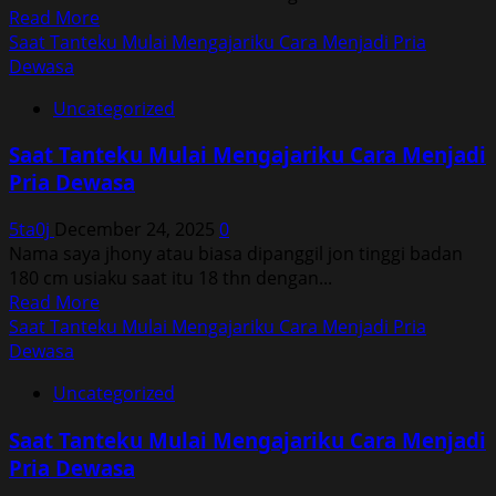
Read
Read More
more
Saat Tanteku Mulai Mengajariku Cara Menjadi Pria
about
Dewasa
Saat
Uncategorized
Tanteku
Mulai
Saat Tanteku Mulai Mengajariku Cara Menjadi
Mengajariku
Pria Dewasa
Cara
Menjadi
5ta0j
December 24, 2025
0
Pria
Nama saya jhony atau biasa dipanggil jon tinggi badan
Dewasa
180 cm usiaku saat itu 18 thn dengan...
Read
Read More
more
Saat Tanteku Mulai Mengajariku Cara Menjadi Pria
about
Dewasa
Saat
Uncategorized
Tanteku
Mulai
Saat Tanteku Mulai Mengajariku Cara Menjadi
Mengajariku
Pria Dewasa
Cara