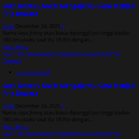
Mulai
Saat Tanteku Mulai Mengajariku Cara Menjadi
Mengajariku
Pria Dewasa
Cara
Menjadi
5ta0j
December 24, 2025
0
Pria
Nama saya jhony atau biasa dipanggil jon tinggi badan
Dewasa
180 cm usiaku saat itu 18 thn dengan...
Read
Read More
more
Saat Tanteku Mulai Mengajariku Cara Menjadi Pria
about
Dewasa
Saat
Uncategorized
Tanteku
Mulai
Saat Tanteku Mulai Mengajariku Cara Menjadi
Mengajariku
Pria Dewasa
Cara
Menjadi
5ta0j
December 24, 2025
0
Pria
Nama saya jhony atau biasa dipanggil jon tinggi badan
Dewasa
180 cm usiaku saat itu 18 thn dengan...
Read
Read More
more
Saat Tanteku Mulai Mengajariku Cara Menjadi Pria