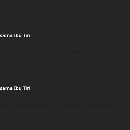
sama Ibu Tiri
u. Aku menyelesiakan kuliah di fakultras kedokteran 3,5...
sama Ibu Tiri
u. Aku menyelesiakan kuliah di fakultras kedokteran 3,5...