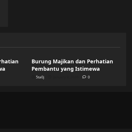
Uncategorized
rhatian
Burung Majikan dan Perhatian
wa
Pembantu yang Istimewa
5ta0j
January 9, 2026
0