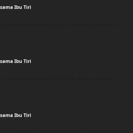
sama Ibu Tiri
u. Aku menyelesiakan kuliah di fakultras kedokteran 3,5...
sama Ibu Tiri
u. Aku menyelesiakan kuliah di fakultras kedokteran 3,5...
sama Ibu Tiri
u. Aku menyelesiakan kuliah di fakultras kedokteran 3,5...