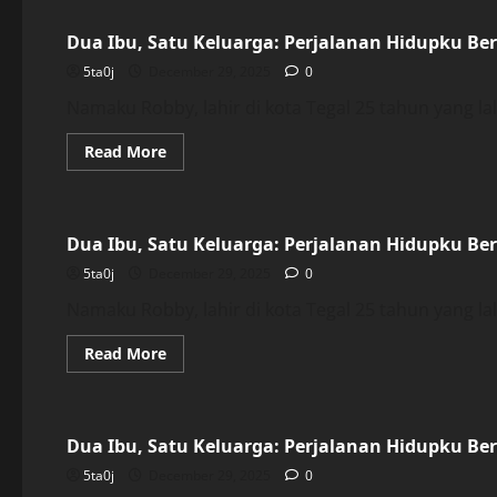
Ibu,
Satu
Dua Ibu, Satu Keluarga: Perjalanan Hidupku Ber
Keluarga:
Perjalanan
5ta0j
December 29, 2025
Hidupku
0
Bersama
Ibu
Namaku Robby, lahir di kota Tegal 25 tahun yang lal
Tiri
Read
Read More
more
about
Uncategorized
Dua
Ibu,
Satu
Dua Ibu, Satu Keluarga: Perjalanan Hidupku Ber
Keluarga:
Perjalanan
5ta0j
December 29, 2025
Hidupku
0
Bersama
Ibu
Namaku Robby, lahir di kota Tegal 25 tahun yang lal
Tiri
Read
Read More
more
about
Uncategorized
Dua
Ibu,
Satu
Dua Ibu, Satu Keluarga: Perjalanan Hidupku Ber
Keluarga:
Perjalanan
5ta0j
December 29, 2025
Hidupku
0
Bersama