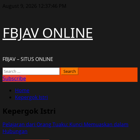
Skip
August 9, 2026
12:37:47 PM
to
content
FBJAV ONLINE
FBJAV – SITUS ONLINE
Primary
Search
Menu
for:
Subscribe
Home
Kepergok Istri
Kepergok Istri
Pelajaran dari Orang Tuaku: Kunci Memuaskan dalam
Hubungan