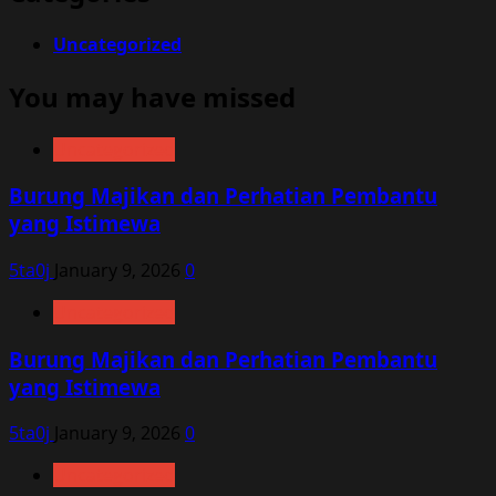
Uncategorized
You may have missed
Uncategorized
Burung Majikan dan Perhatian Pembantu
yang Istimewa
5ta0j
January 9, 2026
0
Uncategorized
Burung Majikan dan Perhatian Pembantu
yang Istimewa
5ta0j
January 9, 2026
0
Uncategorized