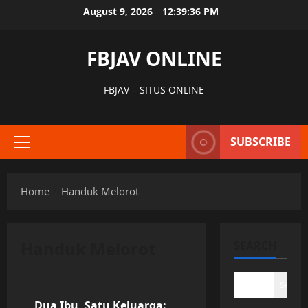
Skip
August 9, 2026
12:39:36 PM
to
content
FBJAV ONLINE
FBJAV – SITUS ONLINE
SUBSCRIBE
Primary
Menu
Home
Handuk Melorot
Handuk Melorot
SEARCH
Uncategorized
Search
Dua Ibu, Satu Keluarga: