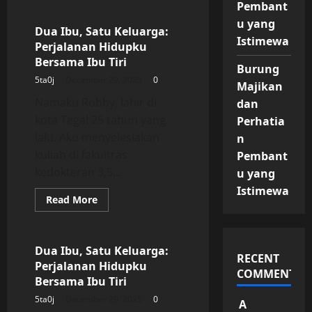
Pembant
Dua
Ibu,
u yang
Satu
Dua Ibu, Satu Keluarga:
Keluarga:
Istimewa
Perjalanan Hidupku
Perjalanan
Hidupku
Bersama Ibu Tiri
Bersama
Burung
Ibu
5ta0j
December 29, 2025
0
Majikan
Tiri
Namaku Robby, lahir di
dan
kota Tegal 25 tahun yang
Perhatia
lalu. Aku menyelesiakan
n
kuliah di fakultras
Pembant
kedokteran 3,5...
u yang
Istimewa
Read
Read More
more
Uncategorized
about
Dua
Ibu,
Satu
Dua Ibu, Satu Keluarga:
RECENT
Keluarga:
Perjalanan Hidupku
Perjalanan
COMMENTS
Hidupku
Bersama Ibu Tiri
Bersama
Ibu
5ta0j
December 29, 2025
0
A
Tiri