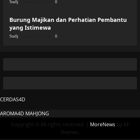
5ta0j
January 9, 2026
0
Uncategorized
Burung Majikan dan Perhatian Pembantu
yang Istimewa
5ta0j
January 9, 2026
0
CERDAS4D
AROMA4D
MAHJONG
Copyright © All rights reserved.
|
MoreNews
by AF
themes.