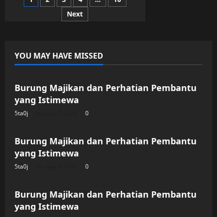
Satu
Keluarga:
Next
Perjalanan
Hidupku
Bersama
Ibu
Tiri
YOU MAY HAVE MISSED
Uncategorized
Burung Majikan dan Perhatian Pembantu
yang Istimewa
5ta0j
January 9, 2026
0
Uncategorized
Burung Majikan dan Perhatian Pembantu
yang Istimewa
5ta0j
January 9, 2026
0
Uncategorized
Burung Majikan dan Perhatian Pembantu
yang Istimewa