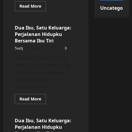
Read
Read More
Uncategorize
more
Uncategorized
about
Dua
Ibu,
Satu
Dua Ibu, Satu Keluarga:
Keluarga:
Perjalanan Hidupku
Perjalanan
Hidupku
Bersama Ibu Tiri
Bersama
Ibu
5ta0j
December 29, 2025
0
Tiri
Namaku Robby, lahir di
kota Tegal 25 tahun yang
lalu. Aku menyelesiakan
kuliah di fakultras
kedokteran 3,5...
Read
Read More
more
Uncategorized
about
Dua
Ibu,
Satu
Dua Ibu, Satu Keluarga:
Keluarga:
Perjalanan Hidupku
Perjalanan
Hidupku