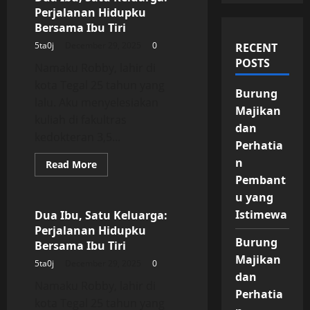
Posts
Perjalanan Hidupku
pagination
Bersama Ibu Tiri
5ta0j
December 29, 2025
0
RECENT
POSTS
Namaku Robby, lahir di
kota Tegal 25 tahun yang
Burung
lalu. Aku menyelesiakan
Majikan
kuliah di fakultras
dan
kedokteran 3,5...
Perhatia
n
Read
Read More
more
Pembant
Uncategorized
about
Dua
u yang
Ibu,
Satu
Istimewa
Dua Ibu, Satu Keluarga:
Keluarga:
Perjalanan Hidupku
Perjalanan
Burung
Hidupku
Bersama Ibu Tiri
Bersama
Majikan
Ibu
5ta0j
December 29, 2025
0
Tiri
dan
Namaku Robby, lahir di
Perhatia
kota Tegal 25 tahun yang