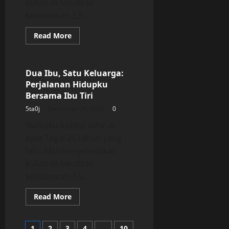
kuliah di fakultras
kedokteran 3,5...
Read
Read More
more
Uncategorized
about
Dua
Ibu,
Satu
Dua Ibu, Satu Keluarga:
Keluarga:
Perjalanan Hidupku
Perjalanan
Hidupku
Bersama Ibu Tiri
Bersama
Ibu
5ta0j
December 29, 2025
0
Tiri
Namaku Robby, lahir di
kota Tegal 25 tahun yang
lalu. Aku menyelesiakan
kuliah di fakultras
kedokteran 3,5...
Read
Read More
more
about
Dua
Ibu,
1
2
3
4
…
10