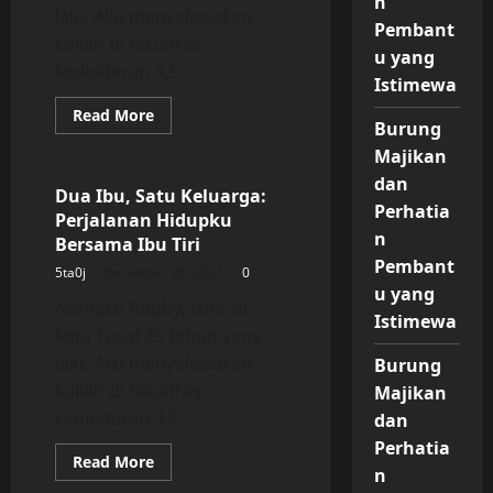
n
lalu. Aku menyelesiakan
Pembant
kuliah di fakultras
u yang
kedokteran 3,5...
Istimewa
Read
Read More
Burung
more
Uncategorized
about
Majikan
Dua
Ibu,
dan
Satu
Dua Ibu, Satu Keluarga:
Keluarga:
Perhatia
Perjalanan Hidupku
Perjalanan
n
Hidupku
Bersama Ibu Tiri
Bersama
Pembant
Ibu
5ta0j
December 29, 2025
0
Tiri
u yang
Namaku Robby, lahir di
Istimewa
kota Tegal 25 tahun yang
lalu. Aku menyelesiakan
Burung
kuliah di fakultras
Majikan
kedokteran 3,5...
dan
Perhatia
Read
Read More
n
more
Uncategorized
about