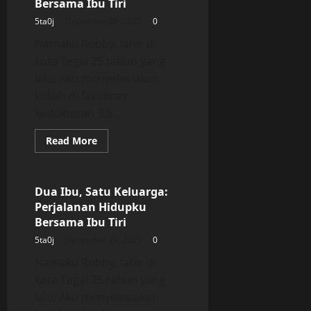
Bersama Ibu Tiri
Bersama
Ibu
5ta0j
December 29, 2025
0
Tiri
Namaku Robby, lahir di
kota Tegal 25 tahun yang
lalu. Aku menyelesiakan
kuliah di fakultras
kedokteran 3,5...
Read
Read More
more
Uncategorized
about
Dua
Ibu,
Satu
Dua Ibu, Satu Keluarga:
Keluarga:
Perjalanan Hidupku
Perjalanan
Hidupku
Bersama Ibu Tiri
Bersama
Ibu
5ta0j
December 29, 2025
0
Tiri
Namaku Robby, lahir di
kota Tegal 25 tahun yang
lalu. Aku menyelesiakan