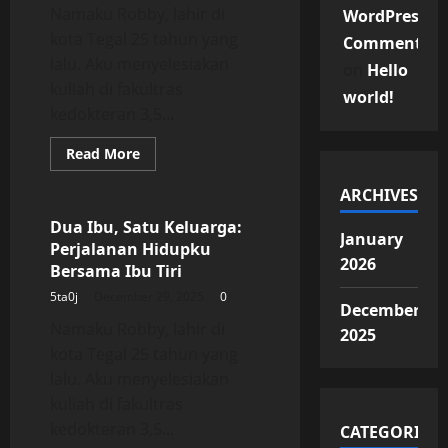
Namaku Robby, lahir di
WordPress
kota Tegal 25 tahun yang
Commenter
lalu. Aku menyelesiakan
on
Hello
kuliah di fakultras
world!
kedokteran 3,5...
Read
Read More
more
Uncategorized
about
ARCHIVES
Dua
Ibu,
Satu
Dua Ibu, Satu Keluarga:
Keluarga:
January
Perjalanan Hidupku
Perjalanan
2026
Hidupku
Bersama Ibu Tiri
Bersama
Ibu
5ta0j
December 29, 2025
0
Tiri
December
Namaku Robby, lahir di
2025
kota Tegal 25 tahun yang
lalu. Aku menyelesiakan
kuliah di fakultras
kedokteran 3,5...
CATEGORIES