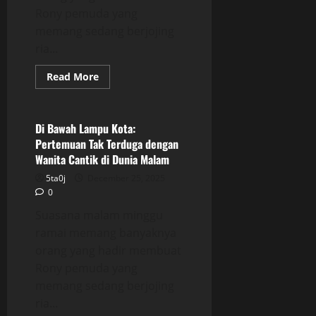
Rony pemuda yang
memang sedang berjojing
ria...
Read
Read More
more
Uncategorized
about
Di
Bawah
Lampu
Di Bawah Lampu Kota:
Kota:
Pertemuan Tak Terduga dengan
Pertemuan
Tak
Wanita Cantik di Dunia Malam
Terduga
dengan
5ta0j
December 25, 2025
Wanita
0
Cantik
di
Suasana malam minggu
Dunia
Malam
ramai memang banyaknya
orang yang hadir membuat
Rony pemuda yang
memang sedang berjojing
ria...