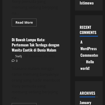
Rony pemuda yang
Istimewa
memang sedang berjojing
ria...
Read
Read More
more
RECENT
Uncategorized
about
COMMENTS
Di
Bawah
Lampu
Di Bawah Lampu Kota:
A
Kota:
Pertemuan Tak Terduga dengan
Pertemuan
WordPress
Tak
Wanita Cantik di Dunia Malam
Terduga
Commenter
dengan
5ta0j
December 25, 2025
Wanita
0
Hello
Cantik
on
di
world!
Suasana malam minggu
Dunia
Malam
ramai memang banyaknya
orang yang hadir membuat
Rony pemuda yang
memang sedang berjojing
ARCHIVES
ria...
January