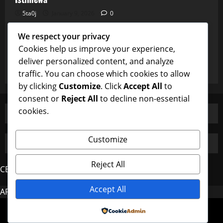
5ta0j
January 9, 2026
0
Uncategorized
We respect your privacy
Burung Majikan dan Perhatian Pembantu yang
Cookies help us improve your experience,
Istimewa
deliver personalized content, and analyze
5ta0j
January 9, 2026
0
traffic. You can choose which cookies to allow
by clicking
Customize
. Click
Accept All
to
consent or
Reject All
to decline non-essential
cookies.
Customize
Reject All
CERDAS4D
Accept All
AROMA4D
MAHJONG
Copyright © All rights reserved.
|
MoreNews
by AF
Powered by
themes.