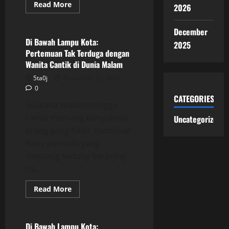
Read
Read More
2026
more
Uncategorized
about
Di
December
Bawah
Lampu
Di Bawah Lampu Kota:
2025
Kota:
Pertemuan Tak Terduga dengan
Pertemuan
Tak
Wanita Cantik di Dunia Malam
Terduga
dengan
5ta0j
December 25, 2025
Wanita
0
Cantik
di
CATEGORIES
Suasana malam minggu
Dunia
Malam
ramai memang banyaknya
Uncategorized
orang yang hadir membuat
Rony pemuda yang
memang sedang berjojing
ria...
Read
Read More
more
Uncategorized
about
Di
Bawah
Lampu
Di Bawah Lampu Kota: