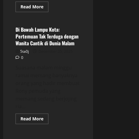
Read
Read More
more
Uncategorized
about
Di
Bawah
Lampu
Di Bawah Lampu Kota:
Kota:
Pertemuan Tak Terduga dengan
Pertemuan
Tak
Wanita Cantik di Dunia Malam
Terduga
dengan
5ta0j
December 25, 2025
Wanita
0
Cantik
di
Suasana malam minggu
Dunia
Malam
ramai memang banyaknya
orang yang hadir membuat
Rony pemuda yang
memang sedang berjojing
ria...
Read
Read More
more
about
Di
Bawah