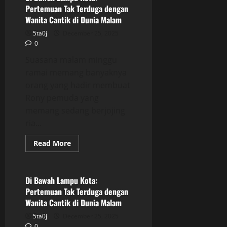
Kota:
Pertemuan Tak Terduga dengan
Pertemuan
Tak
Wanita Cantik di Dunia Malam
Terduga
dengan
5ta0j
December 25, 2025
Wanita
0
Cantik
di
Suasana malam minggu
Dunia
Malam
ramai memang banyaknya
orang yang hadir membuat
Rony pemuda yang
memang sedang berjojing
ria...
Read
Read More
more
Uncategorized
about
Di
Bawah
Lampu
Di Bawah Lampu Kota:
Kota:
Pertemuan Tak Terduga dengan
Pertemuan
Tak
Wanita Cantik di Dunia Malam
Terduga
dengan
5ta0j
December 25, 2025
Wanita
0