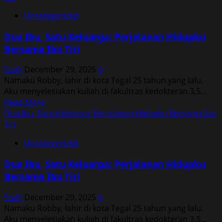
Uncategorized
Dua Ibu, Satu Keluarga: Perjalanan Hidupku
Bersama Ibu Tiri
5ta0j
December 29, 2025
0
Namaku Robby, lahir di kota Tegal 25 tahun yang lalu.
Aku menyelesiakan kuliah di fakultras kedokteran 3,5...
Read
Read More
more
Dua Ibu, Satu Keluarga: Perjalanan Hidupku Bersama Ibu
about
Tiri
Dua
Uncategorized
Ibu,
Satu
Dua Ibu, Satu Keluarga: Perjalanan Hidupku
Keluarga:
Bersama Ibu Tiri
Perjalanan
Hidupku
5ta0j
December 29, 2025
0
Bersama
Namaku Robby, lahir di kota Tegal 25 tahun yang lalu.
Ibu
Aku menyelesiakan kuliah di fakultras kedokteran 3,5...
Tiri