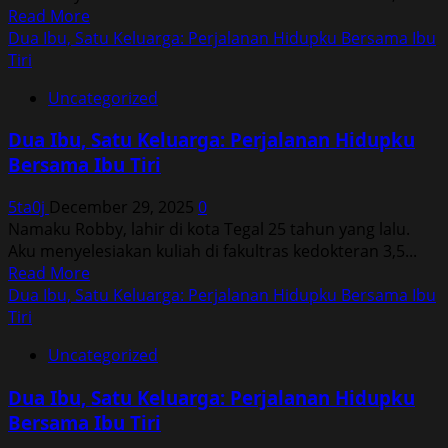
Read
Read More
more
Dua Ibu, Satu Keluarga: Perjalanan Hidupku Bersama Ibu
about
Tiri
Dua
Uncategorized
Ibu,
Satu
Dua Ibu, Satu Keluarga: Perjalanan Hidupku
Keluarga:
Bersama Ibu Tiri
Perjalanan
Hidupku
5ta0j
December 29, 2025
0
Bersama
Namaku Robby, lahir di kota Tegal 25 tahun yang lalu.
Ibu
Aku menyelesiakan kuliah di fakultras kedokteran 3,5...
Tiri
Read
Read More
more
Dua Ibu, Satu Keluarga: Perjalanan Hidupku Bersama Ibu
about
Tiri
Dua
Uncategorized
Ibu,
Satu
Dua Ibu, Satu Keluarga: Perjalanan Hidupku
Keluarga:
Bersama Ibu Tiri
Perjalanan