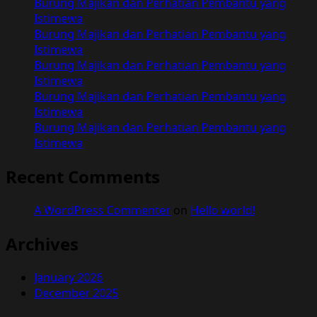
Burung Majikan dan Perhatian Pembantu yang
Hidupku
Istimewa
Bersama
Burung Majikan dan Perhatian Pembantu yang
Ibu
Istimewa
Tiri
Burung Majikan dan Perhatian Pembantu yang
Istimewa
Burung Majikan dan Perhatian Pembantu yang
Istimewa
Burung Majikan dan Perhatian Pembantu yang
Istimewa
Recent Comments
A WordPress Commenter
on
Hello world!
Archives
January 2026
December 2025