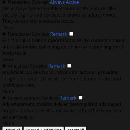
►
Necessary Cookies
Always Active
Necessary cookies enable essential site features like
secure log-ins and consent preference adjustments.
They do not store personal data.
None
►
Functional Cookies
Remark
Functional cookies support features like content sharing
on social media, collecting feedback, and enabling third-
party tools.
None
►
Analytical Cookies
Remark
Analytical cookies track visitor interactions, providing
insights on metrics like visitor count, bounce rate, and
traffic sources.
None
►
Advertisement Cookies
Remark
Advertisement cookies deliver personalized ads based
on your previous visits and analyze the effectiveness of
ad campaigns.
None