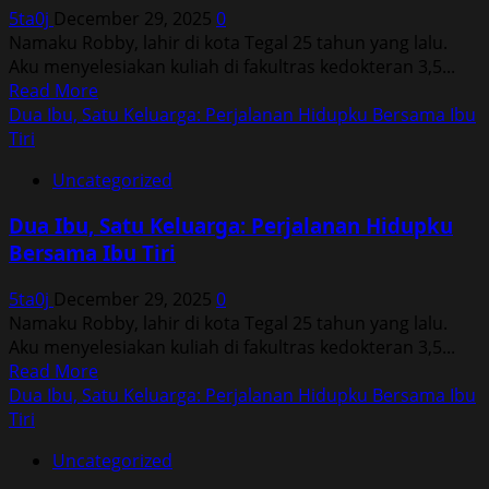
Hidupku
5ta0j
December 29, 2025
0
Bersama
Namaku Robby, lahir di kota Tegal 25 tahun yang lalu.
Ibu
Aku menyelesiakan kuliah di fakultras kedokteran 3,5...
Tiri
Read
Read More
more
Dua Ibu, Satu Keluarga: Perjalanan Hidupku Bersama Ibu
about
Tiri
Dua
Uncategorized
Ibu,
Satu
Dua Ibu, Satu Keluarga: Perjalanan Hidupku
Keluarga:
Bersama Ibu Tiri
Perjalanan
Hidupku
5ta0j
December 29, 2025
0
Bersama
Namaku Robby, lahir di kota Tegal 25 tahun yang lalu.
Ibu
Aku menyelesiakan kuliah di fakultras kedokteran 3,5...
Tiri
Read
Read More
more
Dua Ibu, Satu Keluarga: Perjalanan Hidupku Bersama Ibu
about
Tiri
Dua
Uncategorized
Ibu,