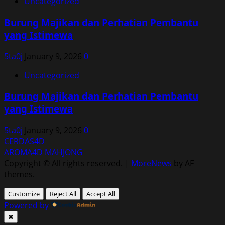
Uncategorized
Burung Majikan dan Perhatian Pembantu
yang Istimewa
5ta0j
January 9, 2026
0
Uncategorized
Burung Majikan dan Perhatian Pembantu
yang Istimewa
5ta0j
January 9, 2026
0
CERDAS4D
AROMA4D
MAHJONG
Copyright © All rights reserved.
|
MoreNews
by AF
themes.
Customize
Reject All
Accept All
Powered by
✖