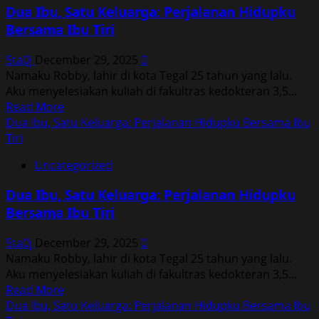
Satu
Dua Ibu, Satu Keluarga: Perjalanan Hidupku
Keluarga:
Bersama Ibu Tiri
Perjalanan
Hidupku
5ta0j
December 29, 2025
0
Bersama
Namaku Robby, lahir di kota Tegal 25 tahun yang lalu.
Ibu
Aku menyelesiakan kuliah di fakultras kedokteran 3,5...
Tiri
Read
Read More
more
Dua Ibu, Satu Keluarga: Perjalanan Hidupku Bersama Ibu
about
Tiri
Dua
Uncategorized
Ibu,
Satu
Dua Ibu, Satu Keluarga: Perjalanan Hidupku
Keluarga:
Bersama Ibu Tiri
Perjalanan
Hidupku
5ta0j
December 29, 2025
0
Bersama
Namaku Robby, lahir di kota Tegal 25 tahun yang lalu.
Ibu
Aku menyelesiakan kuliah di fakultras kedokteran 3,5...
Tiri
Read
Read More
more
Dua Ibu, Satu Keluarga: Perjalanan Hidupku Bersama Ibu