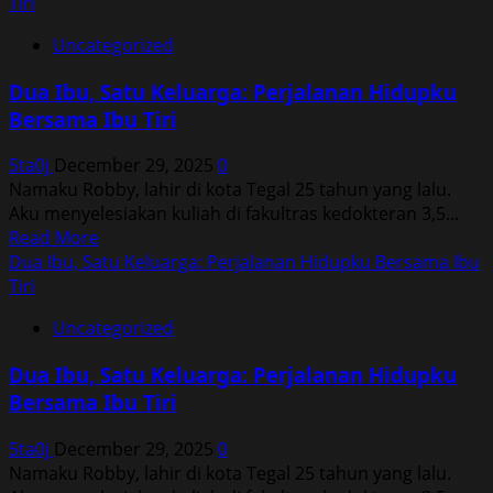
about
Tiri
Dua
Uncategorized
Ibu,
Satu
Dua Ibu, Satu Keluarga: Perjalanan Hidupku
Keluarga:
Bersama Ibu Tiri
Perjalanan
Hidupku
5ta0j
December 29, 2025
0
Bersama
Namaku Robby, lahir di kota Tegal 25 tahun yang lalu.
Ibu
Aku menyelesiakan kuliah di fakultras kedokteran 3,5...
Tiri
Read
Read More
more
Dua Ibu, Satu Keluarga: Perjalanan Hidupku Bersama Ibu
about
Tiri
Dua
Uncategorized
Ibu,
Satu
Dua Ibu, Satu Keluarga: Perjalanan Hidupku
Keluarga:
Bersama Ibu Tiri
Perjalanan
Hidupku
5ta0j
December 29, 2025
0
Bersama
Namaku Robby, lahir di kota Tegal 25 tahun yang lalu.
Ibu