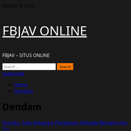
Skip
August 9, 2026
to
content
FBJAV ONLINE
FBJAV – SITUS ONLINE
Primary
Search
Menu
for:
Subscribe
Home
Dendam
Dendam
Dua Ibu, Satu Keluarga: Perjalanan Hidupku Bersama Ibu
Tiri