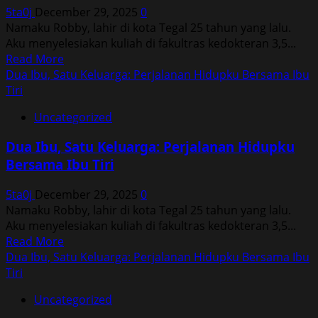
Hidupku
5ta0j
December 29, 2025
0
Bersama
Namaku Robby, lahir di kota Tegal 25 tahun yang lalu.
Ibu
Aku menyelesiakan kuliah di fakultras kedokteran 3,5...
Tiri
Read
Read More
more
Dua Ibu, Satu Keluarga: Perjalanan Hidupku Bersama Ibu
about
Tiri
Dua
Uncategorized
Ibu,
Satu
Dua Ibu, Satu Keluarga: Perjalanan Hidupku
Keluarga:
Bersama Ibu Tiri
Perjalanan
Hidupku
5ta0j
December 29, 2025
0
Bersama
Namaku Robby, lahir di kota Tegal 25 tahun yang lalu.
Ibu
Aku menyelesiakan kuliah di fakultras kedokteran 3,5...
Tiri
Read
Read More
more
Dua Ibu, Satu Keluarga: Perjalanan Hidupku Bersama Ibu
about
Tiri
Dua
Uncategorized
Ibu,