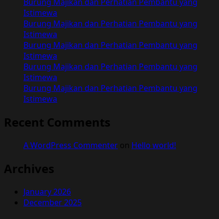
Burung Majikan dan Perhatian Pembantu yang
Hidupku
Istimewa
Bersama
Burung Majikan dan Perhatian Pembantu yang
Ibu
Istimewa
Tiri
Burung Majikan dan Perhatian Pembantu yang
Istimewa
Burung Majikan dan Perhatian Pembantu yang
Istimewa
Burung Majikan dan Perhatian Pembantu yang
Istimewa
Recent Comments
A WordPress Commenter
on
Hello world!
Archives
January 2026
December 2025