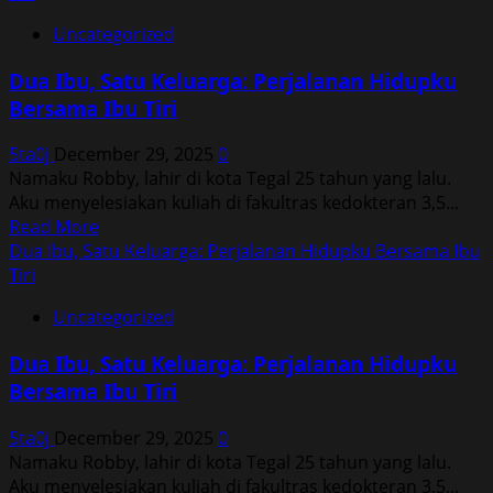
Uncategorized
Dua Ibu, Satu Keluarga: Perjalanan Hidupku
Bersama Ibu Tiri
5ta0j
December 29, 2025
0
Namaku Robby, lahir di kota Tegal 25 tahun yang lalu.
Aku menyelesiakan kuliah di fakultras kedokteran 3,5...
Read
Read More
more
Dua Ibu, Satu Keluarga: Perjalanan Hidupku Bersama Ibu
about
Tiri
Dua
Uncategorized
Ibu,
Satu
Dua Ibu, Satu Keluarga: Perjalanan Hidupku
Keluarga:
Bersama Ibu Tiri
Perjalanan
Hidupku
5ta0j
December 29, 2025
0
Bersama
Namaku Robby, lahir di kota Tegal 25 tahun yang lalu.
Ibu
Aku menyelesiakan kuliah di fakultras kedokteran 3,5...
Tiri