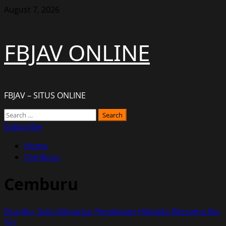
Skip
August 7, 2026
to
content
FBJAV ONLINE
FBJAV – SITUS ONLINE
Primary
Search
Menu
for:
Subscribe
Home
Cemburu
Cemburu
Dua Ibu, Satu Keluarga: Perjalanan Hidupku Bersama Ibu
Tiri