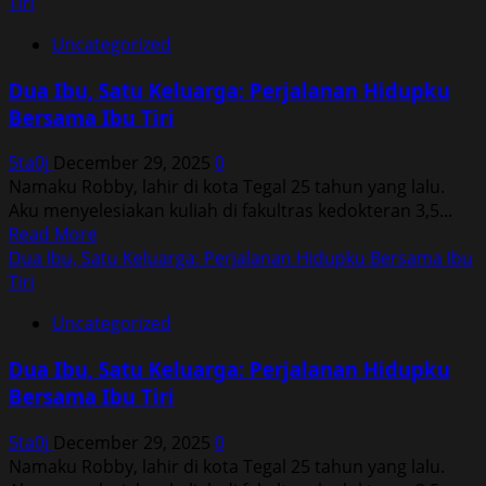
about
Tiri
Dua
Uncategorized
Ibu,
Satu
Dua Ibu, Satu Keluarga: Perjalanan Hidupku
Keluarga:
Bersama Ibu Tiri
Perjalanan
Hidupku
5ta0j
December 29, 2025
0
Bersama
Namaku Robby, lahir di kota Tegal 25 tahun yang lalu.
Ibu
Aku menyelesiakan kuliah di fakultras kedokteran 3,5...
Tiri
Read
Read More
more
Dua Ibu, Satu Keluarga: Perjalanan Hidupku Bersama Ibu
about
Tiri
Dua
Uncategorized
Ibu,
Satu
Dua Ibu, Satu Keluarga: Perjalanan Hidupku
Keluarga:
Bersama Ibu Tiri
Perjalanan
Hidupku
5ta0j
December 29, 2025
0
Bersama
Namaku Robby, lahir di kota Tegal 25 tahun yang lalu.
Ibu