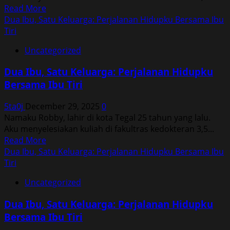
Read
Read More
more
Dua Ibu, Satu Keluarga: Perjalanan Hidupku Bersama Ibu
about
Tiri
Dua
Uncategorized
Ibu,
Satu
Dua Ibu, Satu Keluarga: Perjalanan Hidupku
Keluarga:
Bersama Ibu Tiri
Perjalanan
Hidupku
5ta0j
December 29, 2025
0
Bersama
Namaku Robby, lahir di kota Tegal 25 tahun yang lalu.
Ibu
Aku menyelesiakan kuliah di fakultras kedokteran 3,5...
Tiri
Read
Read More
more
Dua Ibu, Satu Keluarga: Perjalanan Hidupku Bersama Ibu
about
Tiri
Dua
Uncategorized
Ibu,
Satu
Dua Ibu, Satu Keluarga: Perjalanan Hidupku
Keluarga:
Bersama Ibu Tiri
Perjalanan