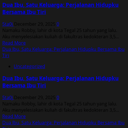
Satu
Dua Ibu, Satu Keluarga: Perjalanan Hidupku
Keluarga:
Bersama Ibu Tiri
Perjalanan
Hidupku
5ta0j
December 29, 2025
0
Bersama
Namaku Robby, lahir di kota Tegal 25 tahun yang lalu.
Ibu
Aku menyelesiakan kuliah di fakultras kedokteran 3,5...
Tiri
Read
Read More
more
Dua Ibu, Satu Keluarga: Perjalanan Hidupku Bersama Ibu
about
Tiri
Dua
Uncategorized
Ibu,
Satu
Dua Ibu, Satu Keluarga: Perjalanan Hidupku
Keluarga:
Bersama Ibu Tiri
Perjalanan
Hidupku
5ta0j
December 29, 2025
0
Bersama
Namaku Robby, lahir di kota Tegal 25 tahun yang lalu.
Ibu
Aku menyelesiakan kuliah di fakultras kedokteran 3,5...
Tiri
Read
Read More
more
Dua Ibu, Satu Keluarga: Perjalanan Hidupku Bersama Ibu