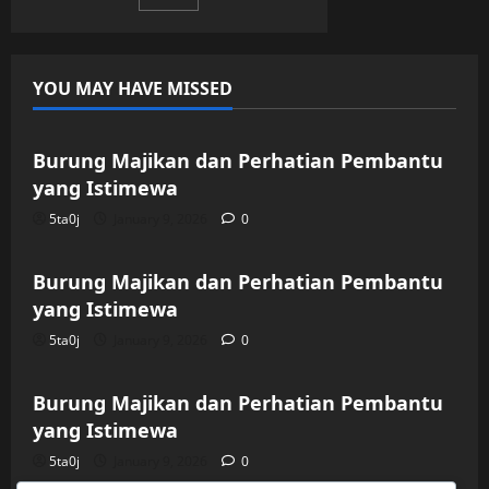
pagination
Pria
Dewasa
YOU MAY HAVE MISSED
Uncategorized
Burung Majikan dan Perhatian Pembantu
yang Istimewa
5ta0j
January 9, 2026
0
Uncategorized
Burung Majikan dan Perhatian Pembantu
yang Istimewa
5ta0j
January 9, 2026
0
Uncategorized
Burung Majikan dan Perhatian Pembantu
yang Istimewa
5ta0j
January 9, 2026
0
Uncategorized