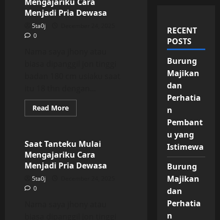
Mengajariku Cara
Menjadi Pria Dewasa
5ta0j
December 24, 2025
RECENT
0
POSTS
Nama saya jhony atau
Burung
biasa dipanggil jon tinggi
Majikan
badan 180 cm usiaku saat
dan
itu 18 thn dengan...
Perhatia
Read
Read More
n
more
Uncategorized
about
Pembant
Saat
u yang
Tanteku
Mulai
Saat Tanteku Mulai
Istimewa
Mengajariku
Mengajariku Cara
Cara
Menjadi
Menjadi Pria Dewasa
Burung
Pria
Dewasa
Majikan
5ta0j
December 24, 2025
0
dan
Perhatia
Nama saya jhony atau
n
biasa dipanggil jon tinggi