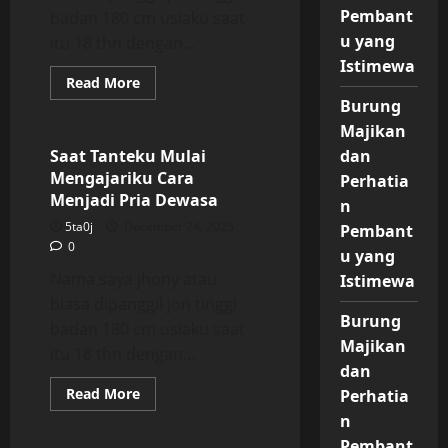
Pembant
badan 180 cm usiaku saat
u yang
itu 18 thn dengan...
Istimewa
Read
Read More
more
Burung
Uncategorized
about
Saat
Majikan
Tanteku
Mulai
Saat Tanteku Mulai
dan
Mengajariku
Mengajariku Cara
Cara
Perhatia
Menjadi
Menjadi Pria Dewasa
n
Pria
Dewasa
5ta0j
December 24, 2025
Pembant
0
u yang
Nama saya jhony atau
Istimewa
biasa dipanggil jon tinggi
Burung
badan 180 cm usiaku saat
Majikan
itu 18 thn dengan...
dan
Read
Read More
Perhatia
more
Uncategorized
n
about
Saat
Pembant