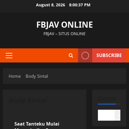
Skip
August 8, 2026
8:00:38 PM
to
content
FBJAV ONLINE
FBJAV – SITUS ONLINE
SUBSCRIBE
Primary
Menu
Home
Body Sintal
Body Sintal
SEARCH
Uncategorized
Search
Saat Tanteku Mulai