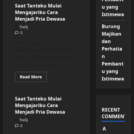
Tanteku
Mulai
Saat Tanteku Mulai
u yang
Mengajariku
Mengajariku Cara
Cara
Istimewa
Menjadi
Menjadi Pria Dewasa
Pria
Dewasa
Burung
5ta0j
December 24, 2025
0
Majikan
dan
Nama saya jhony atau
Perhatia
biasa dipanggil jon tinggi
n
badan 180 cm usiaku saat
Pembant
itu 18 thn dengan...
u yang
Read
Read More
Istimewa
more
Uncategorized
about
Saat
Tanteku
Mulai
Saat Tanteku Mulai
Mengajariku
Mengajariku Cara
Cara
RECENT
Menjadi
Menjadi Pria Dewasa
Pria
COMMENTS
Dewasa
5ta0j
December 24, 2025
0
A