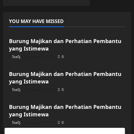
pagination
Dewasa
YOU MAY HAVE MISSED
Uncategorized
Burung Majikan dan Perhatian Pembantu
yang Istimewa
5ta0j
January 9, 2026
0
Uncategorized
Burung Majikan dan Perhatian Pembantu
yang Istimewa
5ta0j
January 9, 2026
0
Uncategorized
Burung Majikan dan Perhatian Pembantu
yang Istimewa
5ta0j
January 9, 2026
0
Uncategorized