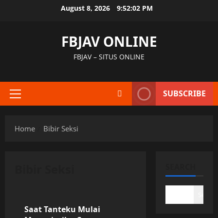
Skip
August 8, 2026
9:52:02 PM
to
content
FBJAV ONLINE
FBJAV – SITUS ONLINE
SUBSCRIBE
Primary
Menu
Home
Bibir Seksi
Bibir Seksi
SEARCH
Uncategorized
Search
Saat Tanteku Mulai