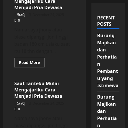
Mengajariku Cara
Menjadi Pria Dewasa
5ta0j
December 24, 2025
RECENT
0
POSTS
Nama saya jhony atau
Burung
biasa dipanggil jon tinggi
Majikan
badan 180 cm usiaku saat
dan
itu 18 thn dengan...
Perhatia
Read
Read More
n
more
Uncategorized
about
Pembant
Saat
u yang
Tanteku
Mulai
Saat Tanteku Mulai
Istimewa
Mengajariku
Mengajariku Cara
Cara
Menjadi
Menjadi Pria Dewasa
Burung
Pria
Dewasa
5ta0j
December 24, 2025
Majikan
0
dan
Nama saya jhony atau
Perhatia
biasa dipanggil jon tinggi
n