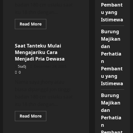
badan 180 cm usiaku saat
Pembant
itu 18 thn dengan...
u yang
Istimewa
Read
Read More
more
Uncategorized
Burung
about
Saat
Majikan
Tanteku
Mulai
Saat Tanteku Mulai
dan
Mengajariku
Mengajariku Cara
Cara
Perhatia
Menjadi
Menjadi Pria Dewasa
n
Pria
Dewasa
5ta0j
December 24, 2025
Pembant
0
u yang
Nama saya jhony atau
Istimewa
biasa dipanggil jon tinggi
Burung
badan 180 cm usiaku saat
Majikan
itu 18 thn dengan...
dan
Read
Read More
Perhatia
more
Uncategorized
about
n
Saat
Pembant
Tanteku