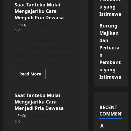
Mulai
Saat Tanteku Mulai
u yang
Mengajariku
Mengajariku Cara
Cara
Istimewa
Menjadi
Menjadi Pria Dewasa
Pria
Dewasa
5ta0j
December 24, 2025
Burung
0
Majikan
Nama saya jhony atau
dan
biasa dipanggil jon tinggi
Perhatia
badan 180 cm usiaku saat
n
itu 18 thn dengan...
Pembant
u yang
Read
Read More
Istimewa
more
Uncategorized
about
Saat
Tanteku
Mulai
Saat Tanteku Mulai
Mengajariku
Mengajariku Cara
Cara
Menjadi
RECENT
Menjadi Pria Dewasa
Pria
COMMENTS
Dewasa
5ta0j
December 24, 2025
0
A