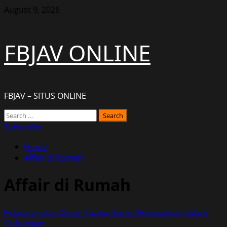
Skip
August 9, 2026
to
content
FBJAV ONLINE
FBJAV – SITUS ONLINE
Primary
Search
Menu
for:
Subscribe
Home
Affair di Rumah
Affair di Rumah
Pelajaran dari Orang Tuaku: Kunci Memuaskan dalam
Hubungan