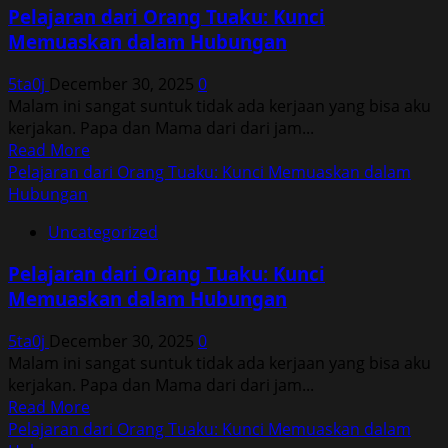
Orang
Pelajaran dari Orang Tuaku: Kunci
Tuaku:
Memuaskan dalam Hubungan
Kunci
Memuaskan
5ta0j
December 30, 2025
0
dalam
Malam ini sangat suntuk tidak ada kerjaan yang bisa aku
Hubungan
kerjakan. Papa dan Mama dari dari jam...
Read
Read More
more
Pelajaran dari Orang Tuaku: Kunci Memuaskan dalam
about
Hubungan
Pelajaran
Uncategorized
dari
Orang
Pelajaran dari Orang Tuaku: Kunci
Tuaku:
Memuaskan dalam Hubungan
Kunci
Memuaskan
5ta0j
December 30, 2025
0
dalam
Malam ini sangat suntuk tidak ada kerjaan yang bisa aku
Hubungan
kerjakan. Papa dan Mama dari dari jam...
Read
Read More
more
Pelajaran dari Orang Tuaku: Kunci Memuaskan dalam