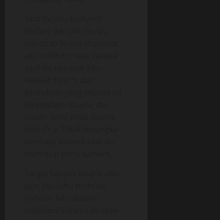
Saat itu aku berhenti
berlari, dan aku mulau
menatap kedua matanya,
aku melihat mata Vanesa
saat itu nampak ada
sebuah hasr*t dan
kerinduan yang selama ini
terpendam karena dia
sudah lama tidak dijama
oleh Pria. Tidak kusangka
ternyata Vanesa saat itu
menutup pintu kamark.
Tanpa banyak bicara, aku-
pun aku tahu maksud
Vanesa, lalu akupun
meladeni Vanesa dengan