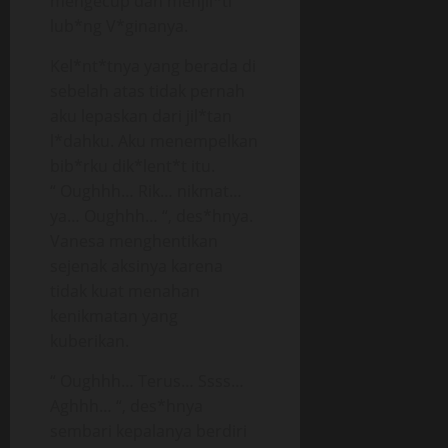
mengecup dan menjil*ti
lub*ng V*ginanya.
Kel*nt*tnya yang berada di
sebelah atas tidak pernah
aku lepaskan dari jil*tan
l*dahku. Aku menempelkan
bib*rku dik*lent*t itu.
“ Oughhh… Rik… nikmat…
ya… Oughhh… “, des*hnya.
Vanesa menghentikan
sejenak aksinya karena
tidak kuat menahan
kenikmatan yang
kuberikan.
“ Oughhh… Terus… Ssss…
Aghhh… “, des*hnya
sembari kepalanya berdiri