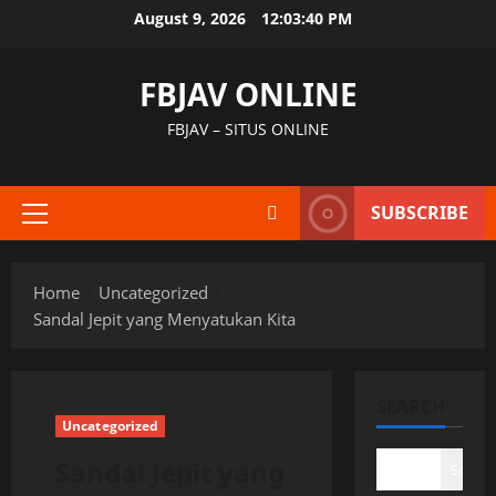
Skip
August 9, 2026
12:03:41 PM
to
content
FBJAV ONLINE
FBJAV – SITUS ONLINE
SUBSCRIBE
Primary
Menu
Home
Uncategorized
Sandal Jepit yang Menyatukan Kita
SEARCH
Uncategorized
Sandal Jepit yang
Search