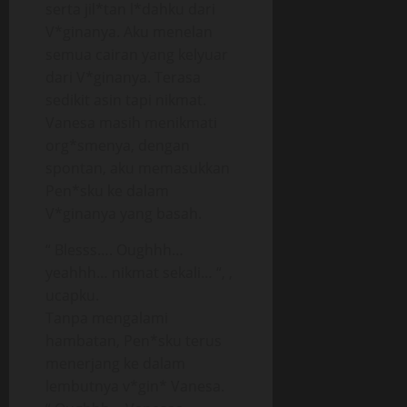
serta jil*tan l*dahku dari
V*ginanya. Aku menelan
semua cairan yang kelyuar
dari V*ginanya. Terasa
sedikit asin tapi nikmat.
Vanesa masih menikmati
org*smenya, dengan
spontan, aku memasukkan
Pen*sku ke dalam
V*ginanya yang basah.
“ Blesss…. Oughhh…
yeahhh… nikmat sekali… “, ,
ucapku.
Tanpa mengalami
hambatan, Pen*sku terus
menerjang ke dalam
lembutnya v*gin* Vanesa.