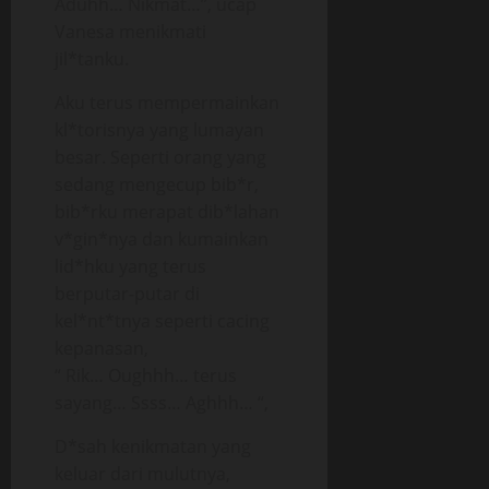
Aduhh… Nikmat…”, ucap
Vanesa menikmati
jil*tanku.
Aku terus mempermainkan
kl*torisnya yang lumayan
besar. Seperti orang yang
sedang mengecup bib*r,
bib*rku merapat dib*lahan
v*gin*nya dan kumainkan
lid*hku yang terus
berputar-putar di
kel*nt*tnya seperti cacing
kepanasan,
“ Rik… Oughhh… terus
sayang… Ssss… Aghhh… “,
D*sah kenikmatan yang
keluar dari mulutnya,