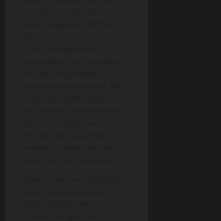
sangat puas lalu Vanesa-
pun mengecup bib*rku,
dan,
“ Rik… mungkinkah
selamanya kita bisa seperti
ini. Aku sangat puas
dengan pelayananmu. Aku
tidak ingin perbuatan ini
kau lakukan dengan wanita
lain. Aku sangat puas.
Biarlah aku saja yang
menerima kepuasan ini.”,
ucapnya puas kepadaku.
Saat itu aku mengangguk,
dan memeluk Vanesa
ketika dia bertanya hal itu
padaku. Singkat cerita