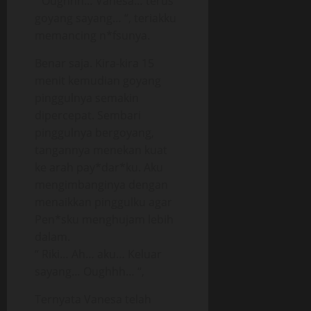
“ Oughhh… Vanesa… terus
goyang sayang… “, teriakku
memancing n*fsunya.
Benar saja. Kira-kira 15
menit kemudian goyang
pinggulnya semakin
dipercepat. Sembari
pinggulnya bergoyang,
tangannya menekan kuat
ke arah pay*dar*ku. Aku
mengimbanginya dengan
menaikkan pinggulku agar
Pen*sku menghujam lebih
dalam.
“ Riki… Ah… aku… Keluar
sayang… Oughhh… “,
Ternyata Vanesa telah