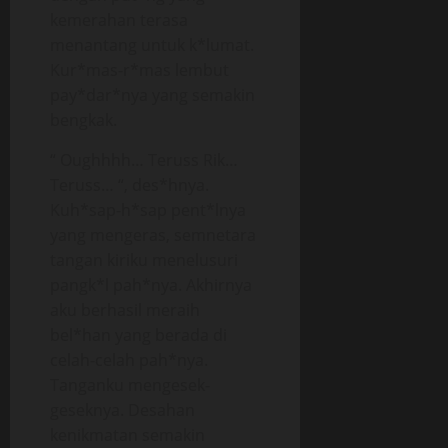
kemerahan terasa
menantang untuk k*lumat.
Kur*mas-r*mas lembut
pay*dar*nya yang semakin
bengkak.
“ Oughhhh… Teruss Rik…
Teruss… “, des*hnya.
Kuh*sap-h*sap pent*lnya
yang mengeras, semnetara
tangan kiriku menelusuri
pangk*l pah*nya. Akhirnya
aku berhasil meraih
bel*han yang berada di
celah-celah pah*nya.
Tanganku mengesek-
geseknya. Desahan
kenikmatan semakin