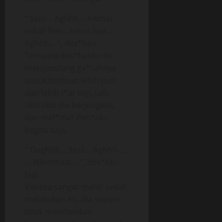
“ Ssss… Aghhh… nikmat
sekali Nes… terus Nes…
Aghhh… “, des*hku.
Ternyata des*hanku itu
mengundang ga*rahnya
untuk berbuat lebih jauh
dan lebih l*ar lagi. Lalu
tiba-tiba dia berjongkok,
dan mel*mat Pen*sku
begitu saja,
“ Oughhh… Ssss… Aghhh…..
… Nikmmaat… “, des*hku
lagi.
Vanesa sangat mahir sekali
melakukan itu, dia seperti
tidak memberikan