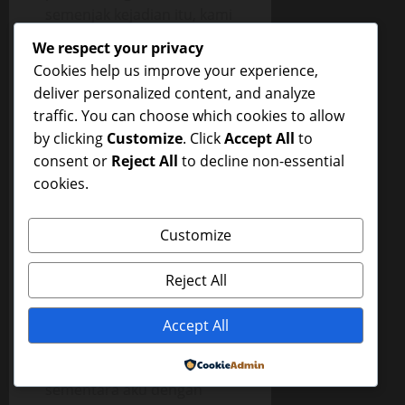
semenjak kejadian itu, kami
sering melakukan
We respect your privacy
hubungan s*xs di
Cookies help us improve your experience,
kamarnya mauoun
deliver personalized content, and analyze
dikamarku. Terkadang,
traffic. You can choose which cookies to allow
kami tidur saling tumpang
by clicking
Customize
. Click
Accept All
to
tindih, membentuk posisi
consent or
Reject All
to decline non-essential
**, aku tertidur dengan
cookies.
menghirup aroma segar
kem*lu*nnya, sedangkan
Customize
Vanesa meng*lum
pen*sku.
Reject All
Tak jarang di kala pagi hari
ketika pen*sku er*ksi,
Accept All
Vanesa sering mengk*lum
pen*sku yang er*ksi itu,
Powered by
sementara aku dengan