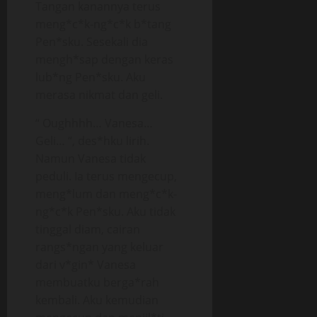
Tangan kanannya terus
meng*c*k-ng*c*k b*tang
Pen*sku. Sesekali dia
mengh*sap dengan keras
lub*ng Pen*sku. Aku
merasa nikmat dan geli.
“ Oughhhh… Vanesa…
Geli… “, des*hku lirih.
Namun Vanesa tidak
peduli. Ia terus mengecup,
meng*lum dan meng*c*k-
ng*c*k Pen*sku. Aku tidak
tinggal diam, cairan
rangs*ngan yang keluar
dari v*gin* Vanesa
membuatku berga*rah
kembali. Aku kemudian