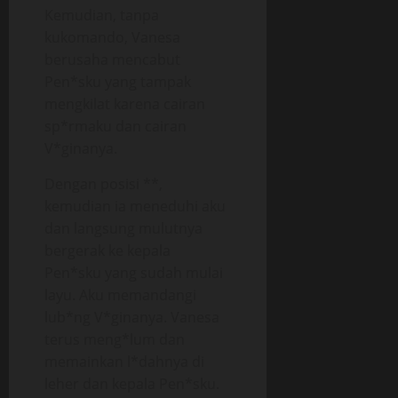
Kemudian, tanpa
kukomando, Vanesa
berusaha mencabut
Pen*sku yang tampak
mengkilat karena cairan
sp*rmaku dan cairan
V*ginanya.
Dengan posisi **,
kemudian ia meneduhi aku
dan langsung mulutnya
bergerak ke kepala
Pen*sku yang sudah mulai
layu. Aku memandangi
lub*ng V*ginanya. Vanesa
terus meng*lum dan
memainkan l*dahnya di
leher dan kepala Pen*sku.