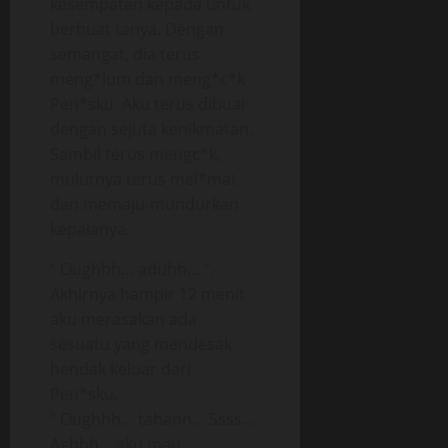
kesempatan kepada untuk
berbuat tanya. Dengan
semangat, dia terus
meng*lum dan meng*c*k
Pen*sku. Aku terus dibuai
dengan sejuta kenikmatan.
Sambil terus mengc*k,
mulutnya terus mel*mat
dan memaju-mundurkan
kepalanya.
“ Oughhh… aduhh… ”,
Akhirnya hampir 12 menit
aku merasakan ada
sesuatu yang mendesak
hendak keluar dari
Pen*sku.
“ Oughhh… tahann… Ssss…
Aghhh… aku mau