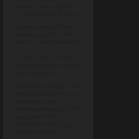
kkeluaar… Nes… Aghhhh….
”, rintihku menuju kl*maks.
Karena memang k*luman
Vanesa sangatlah mahir
dan l*ar, tidak lama setelah
itu,
“ Crottt… Crottt… Crottt… ”
Tersemburlah sp*rmaku ke
dalam mulutnya.
Sambil terus meng*c*k dan
meng*lum kepala Pen*sku,
Vanesa berusaha
membersihkan segala m*ni
yang masih tersisa. Aku
merasakan nikmat yang
luar biasa. Vanesa