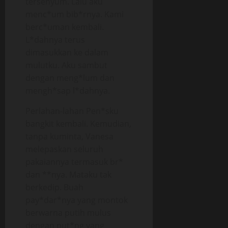
tersenyum. Lalu aku
menc*um bib*rnya. Kami
berc*uman kembali.
L*dahnya terus
dimasukkan ke dalam
mulutku. Aku sambut
dengan meng*lum dan
mengh*sap l*dahnya.
Perlahan-lahan Pen*sku
bangkit kembali. Kemudian,
tanpa kuminta, Vanesa
melepaskan seluruh
pakaiannya termasuk br*
dan **nya. Mataku tak
berkedip. Buah
pay*dar*nya yang montok
berwarna putih mulus
dengan put*ng yang