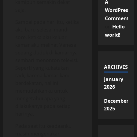
A
kamipun semakin dekat
saja.
WordPress
Commenter
Sampai pada hari itu, ketika
on
Hello
aku baru selesai mandi
world!
sore, ketika aku keluar
kamar aku melihat Vanesa
sedang duduk di kamarnya
sembari menonton televisi.
ARCHIVES
Seperti yang kukatakan
tadi, karena kamar kami
January
berdekatan, hal ini
2026
memudahkanku untuk
mengetahui apa yang
December
dilakukanya pada setiap
2025
harinya.
Pada saat itu keadaanku
masih mengenakan