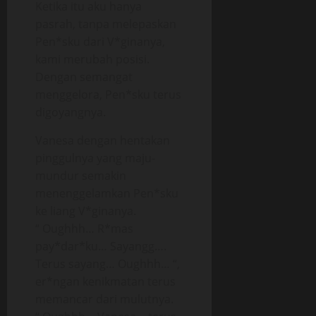
Ketika itu aku hanya
pasrah, tanpa melepaskan
Pen*sku dari V*ginanya,
kami merubah posisi.
Dengan semangat
menggelora, Pen*sku terus
digoyangnya.
Vanesa dengan hentakan
pinggulnya yang maju-
mundur semakin
menenggelamkan Pen*sku
ke liang V*ginanya.
“ Oughhh… R*mas
pay*dar*ku… Sayangg….
Terus sayang… Oughhh… “,
er*ngan kenikmatan terus
memancar dari mulutnya.