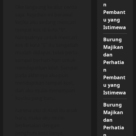
n
Oke langsung ke alur cerita
Pembant
saja. Kejadian ini berawal
u yang
ketika aku sedang mencari
Istimewa
tempat kos di kota “S”.
Nampaknya untuk mencari
Burung
kos di kota “S” itu sangatlah
Majikan
mudah didapat, tidak perlu
dan
sampai berhari-hari untuk
Perhatia
mendapatkan kost. Sampai
n
pada akhirnya aku-pun
Pembant
mendaptkan tempat kost,
u yang
dan aku mulai menempati
Istimewa
kostku yang baru.
Burung
Karena aku di Kost itu anak
Majikan
baru, maka aku mulai
dan
berkenalan dengan
Perhatia
penghuni kost lainya,
n