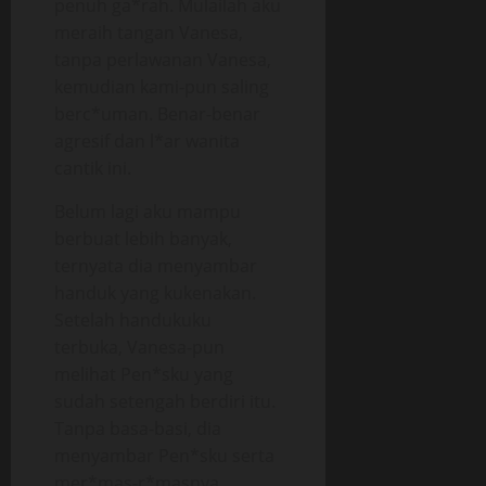
penuh ga*rah. Mulailah aku
meraih tangan Vanesa,
tanpa perlawanan Vanesa,
kemudian kami-pun saling
berc*uman. Benar-benar
agresif dan l*ar wanita
cantik ini.
Belum lagi aku mampu
berbuat lebih banyak,
ternyata dia menyambar
handuk yang kukenakan.
Setelah handukuku
terbuka, Vanesa-pun
melihat Pen*sku yang
sudah setengah berdiri itu.
Tanpa basa-basi, dia
menyambar Pen*sku serta
mer*mas-r*masnya.