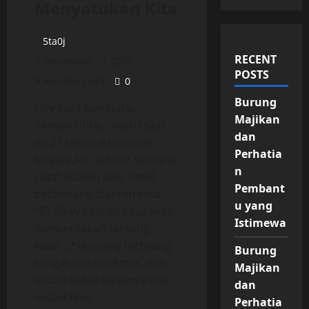
Menyatukan Kita
5ta0j
RECENT
December 13, 2025
POSTS
9 minutes read
0
Burung
Hey para pembaca,
Majikan
namaku Riko, usiaku saat
dan
ini 27 tahun dan masih
Perhatia
singgle.Aku adalah seorang
n
staaf disalah satu hotel
Pembant
berbintang diaerah kota
u yang
“S”. Okey saat ini saya akan
Istimewa
menceritakan tentang
kisah s*xku yang terbilang
Burung
sangat cepat,nikmat, dan
Majikan
instan sekali layaknya mie
dan
instan.hhe.
Perhatia