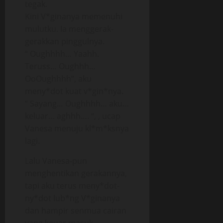
tegak.
Kini V*ginanya memenuhi
mulutku. Ia menggerak-
gerakkan pinggulnya.
“ Oughhhh… Yaahh.
Teruss… Oughhh…
OoOughhhh”, aku
meny*dot kuat v*gin*nya.
“ Sayang… Oughhhh… aku…
keluar… aghhh…. “, , ucap
Vanesa menuju kl*m*ksnya
lagi.
Lalu Vanesa-pun
menghentikan gerakannya,
tapi aku terus meny*dot-
ny*dot lub*ng V*ginanya
dan hampir senmua cairan