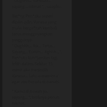
“ Oughhh… Vanesaa…
sayang… nikmat “, , ucapku.
Bat*ng Pen*sku sepeti
dipilin-pilin. Vanesa yang
mulai berga*rah kembali
terus menggoyangkan
pinggulnya.
“ Oughhh… Rik… Terus…
Sayang… Eumm… Aghhh…”,
Pen*sku kuh*jamkan lagi
lebih dalam. Sekitar 15
menit aku menindih
Vanesa… Lalu ia meminta
agar aku berada di bawah.
“ Kamu di bawah ya,
sayang… “, bisiknya penuh
nikmat.