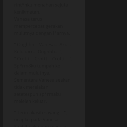
rint*hku menahan sejuta
kenikmatan.
Vanesa terus
mempercepat gerakan
mulutnya dengan l*arnya,
“ Oughhh… Vanesa… Aku…
Keluuarr… Oughhh… “,
“ Crottt… Crottt… Crottt… “,
Sp*rm8ku tumpah ke
dalam mulutnya.
Sementara Vanesa seakan
tidak merelakan
setetespun sp*rmaku
meleleh keluar.
“ Terimakasih sayang… “,
ucapku pada Vanesa.
Saat itu aku-pun merasa