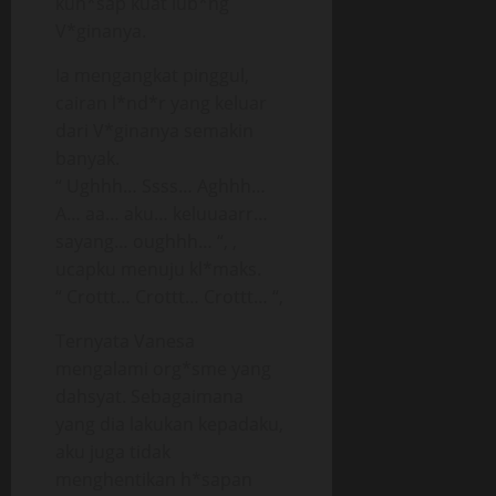
kuh*sap kuat lub*ng
V*ginanya.
Ia mengangkat pinggul,
cairan l*nd*r yang keluar
dari V*ginanya semakin
banyak.
“ Ughhh… Ssss… Aghhh…
A… aa… aku… keluuaarr…
sayang… oughhh… “, ,
ucapku menuju kl*maks.
“ Crottt… Crottt… Crottt… “,
Ternyata Vanesa
mengalami org*sme yang
dahsyat. Sebagaimana
yang dia lakukan kepadaku,
aku juga tidak
menghentikan h*sapan