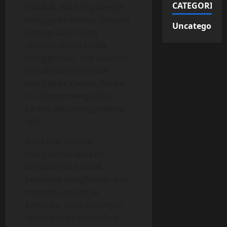
CATEGORIES
handuk, aku iseng dengan
menggoda Vanesa. Dengan
Uncategorize
Expresi wajah yang
terkejut, Vanesa balik
menggodaku, dan aku-pun
semakin berani untuk
menggoda Vanesa. Ketika
itu diapun mengejarku
karena aku menggodanya
tadi.
Pada saat Vanesa
mengejarku aku-pun
berpura-pura untuk
berusaha menghindar dan
mencoba masuk ke
kamarku. Tidak kusangka,
sesampainya aku masuk