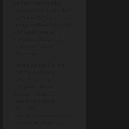
semakin membuatku
bersemangat. Kusibakkan
bib*r kem*lu*nnya tanpa
menghentikkan l*dah dan
sed*tanku beraksi.
“ Sruppp…Sruppp… “, ,
suara sed*taku di
V*ginanya.
Seiring dengan l*arnya
l*dahku memainkan
Kl*tor*snya, dia,
“ Oughhh… Nikmat…
Teruss… Teruss…”,
teriakannya semakin
merintih.
Tiba-tiba dia menekankan
kepalaku ke V*ginanya,