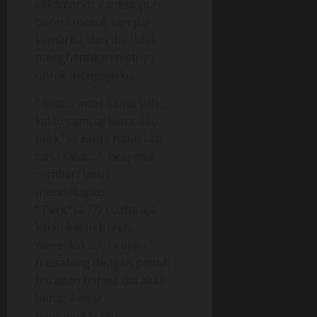
kekamarku Vanesa-pun
berani masuk sampai
kamarku, dan dia tidak
menghentikan niatnya
untuk mengejarku.
“ Riko… awas kamu yah…
kalau sampai kena, aku
perk*sa kamu nanti biar
tahu rasa… “, ucapnya
sembari terus
mendekapku.
“ Perk*sa ??? coaba aja
kalau kamu berani…
weeeekkk… “, ucapku
menatang dengan penuh
harapan bahwa dia akan
benar-benar
memperk*saku.