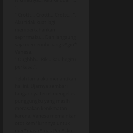
Nikmatnya… Aku keluuarr…
“,
“ Crottt… Crottt… Crottt… “,
Aku tidak kuat lagi
mempertahankan
sep*rmaku… Dan langsung
saja memenuhi liang v*gin*
Vanesa.
“ Oughhh… Rik… kau begitu
perkasa.”,
Telah lama aku menantikan
hal ini. Ujarnya sembari
tangannya terus mengelus
punggungku yang masih
merasakan kenikmatan
karena, Vanesa memainkan
otot kem*lu*nnya untuk
mer*mas-r*mas Pen*sku.