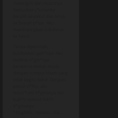
melenguh dari mulutnya.
Kemudian c*umanku
beralih ke perut dan terus
ke bawah p*sar. Aku
membaringkan tubuhnya
ke kasur.
Tanpa diperintah,
kusibakkan pah*nya. Aku
melihat v*gin*nya
berwarna merah muda
dengan rumput-hitam yang
tidak begitu tebal. Dengan
penuh n*fsu, aku
menc*umi V*ginanya dan
kujil*ti seluruh bib*r
V*ginanya.
“ Oughhh… teruss… Rik…