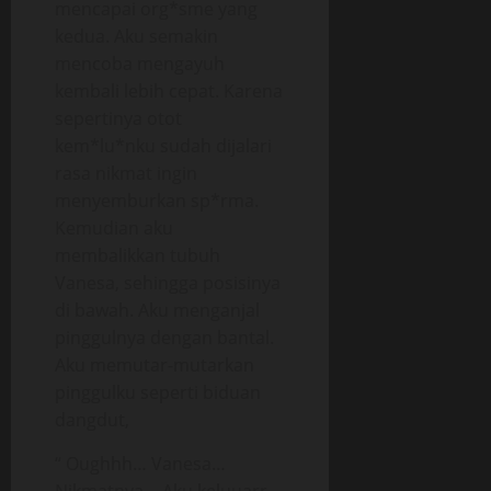
mencapai org*sme yang
kedua. Aku semakin
mencoba mengayuh
kembali lebih cepat. Karena
sepertinya otot
kem*lu*nku sudah dijalari
rasa nikmat ingin
menyemburkan sp*rma.
Kemudian aku
membalikkan tubuh
Vanesa, sehingga posisinya
di bawah. Aku menganjal
pinggulnya dengan bantal.
Aku memutar-mutarkan
pinggulku seperti biduan
dangdut,
“ Oughhh… Vanesa…