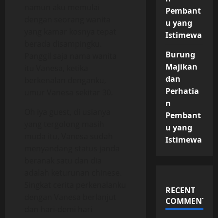
namun aku memulai
Pembant
dengan seorang wanita
u yang
yang kamar kosnya tepat
Istimewa
berada disampingku.
Burung
Panggil saja nama wanita
Majikan
itu Vanesa, ketika
dan
berkenalan denganku,
Perhatia
umur Vanesa sekitar 30.
n
Oh iya guest, di usianya
Pembant
yang tergolong masih
u yang
muda itu, Vanesa sudah
Istimewa
menyandang status janda
beranak satu dan dia
adalah keturunan chinese.
Singkat cerita perkenalanku
RECENT
dengan Vanesa berlanjut
COMMENTS
dan hari-demi hari