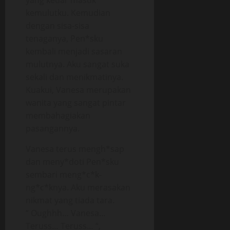
yang keuar masuk
kemulutku. Kemudian
dengan sisa-sisa
tenaganya, Pen*sku
kembali menjadi sasaran
mulutnya. Aku sangat suka
sekali dan menikmatinya.
Kuakui, Vanesa merupakan
wanita yang sangat pintar
membahagiakan
pasangannya.
Vanesa terus mengh*sap
dan meny*doti Pen*sku
sembari meng*c*k-
ng*c*knya. Aku merasakan
nikmat yang tiada tara.
“ Oughhh… Vanesa…
Teruss… Teruss… “,