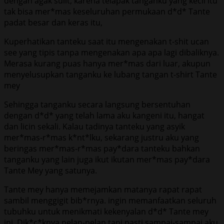
dengan agak sulit, karena telapak tanganku yang kecil itu
tak bisa mer*mas keseluruhan permukaan d*d* Tante
padat besar dan keras itu,
Kuperhatikan tanteku saat itu mengenakan t-shit ucan
see yang tipis tanpa mengenakan apa apa lagi dibaliknya.
Merasa kurang puas hanya mer*mas dari luar, akupun
menyelusupkan tanganku ke lubang tangan t-shirt Tante
mey
Sehingga tanganku secara langsung bersentuhan
dengan d*d* yang telah lama aku kangeni itu, hangat
dan licin sekali. Kalau tadinya tanteku yang asyik
mer*mas-r*mas k*nt*lku, sekarang justru aku yang
beringas mer*mas-r*mas pay*dara tanteku bahkan
tanganku yang lain juga ikut ikutan mer*mas pay*dara
Tante Mey yang satunya.
Tante mey hanya memejamkan matanya rapat rapat
sambil menggigit bib*rnya. ingin memanfaatkan seluruh
tubuhku untuk menikmati kekenyalan d*d* Tante mey
ini. Dik*c*knya pelan-pelan tapi pasti sampai-sampai aku