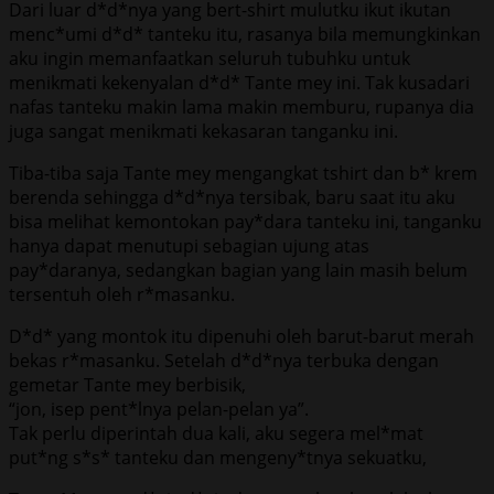
Dari luar d*d*nya yang bert-shirt mulutku ikut ikutan
menc*umi d*d* tanteku itu, rasanya bila memungkinkan
aku ingin memanfaatkan seluruh tubuhku untuk
menikmati kekenyalan d*d* Tante mey ini. Tak kusadari
nafas tanteku makin lama makin memburu, rupanya dia
juga sangat menikmati kekasaran tanganku ini.
Tiba-tiba saja Tante mey mengangkat tshirt dan b* krem
berenda sehingga d*d*nya tersibak, baru saat itu aku
bisa melihat kemontokan pay*dara tanteku ini, tanganku
hanya dapat menutupi sebagian ujung atas
pay*daranya, sedangkan bagian yang lain masih belum
tersentuh oleh r*masanku.
D*d* yang montok itu dipenuhi oleh barut-barut merah
bekas r*masanku. Setelah d*d*nya terbuka dengan
gemetar Tante mey berbisik,
“jon, isep pent*lnya pelan-pelan ya”.
Tak perlu diperintah dua kali, aku segera mel*mat
put*ng s*s* tanteku dan mengeny*tnya sekuatku,