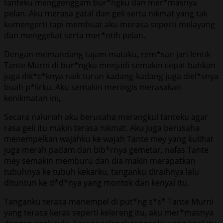
tanteku menggenggam bur*ngku dan mer*masnya
pelan. Aku merasa gatal dan geli serta nikmat yang tak
kumengerti tapi membuat aku merasa seperti melayang
dan menggeliat serta mer*ntih pelan.
Dengan memandang tajam mataku, rem*san jari lentik
Tante Murni di bur*ngku menjadi semakin cepat bahkan
juga dik*c*knya naik turun kadang-kadang juga diel*snya
buah p*lirku. Aku semakin meringis merasakan
kenikmatan ini,
Secara naluriah aku berusaha merangkul tanteku agar
rasa geli itu makin terasa nikmat. Aku juga berusaha
menempelkan wajahku ke wajah Tante mey yang kulihat
juga merah padam dan bib*rnya gemetar, nafas Tante
mey semakin memburu dan dia makin merapatkan
tubuhnya ke tubuh kekarku, tanganku diraihnya lalu
dituntun ke d*d*nya yang montok dan kenyal itu.
Tanganku terasa menempel di put*ng s*s* Tante Murni
yang terasa keras seperti kelereng itu, aku mer*masnya