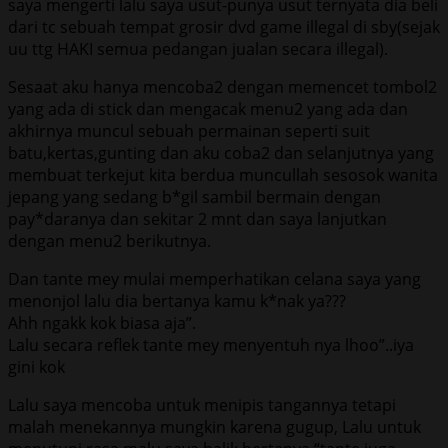
saya mengerti lalu saya usut-punya usut ternyata dia beli
dari tc sebuah tempat grosir dvd game illegal di sby(sejak
uu ttg HAKI semua pedangan jualan secara illegal).
Sesaat aku hanya mencoba2 dengan memencet tombol2
yang ada di stick dan mengacak menu2 yang ada dan
akhirnya muncul sebuah permainan seperti suit
batu,kertas,gunting dan aku coba2 dan selanjutnya yang
membuat terkejut kita berdua muncullah sesosok wanita
jepang yang sedang b*gil sambil bermain dengan
pay*daranya dan sekitar 2 mnt dan saya lanjutkan
dengan menu2 berikutnya.
Dan tante mey mulai memperhatikan celana saya yang
menonjol lalu dia bertanya kamu k*nak ya???
Ahh ngakk kok biasa aja”.
Lalu secara reflek tante mey menyentuh nya lhoo”..iya
gini kok
Lalu saya mencoba untuk menipis tangannya tetapi
malah menekannya mungkin karena gugup, Lalu untuk