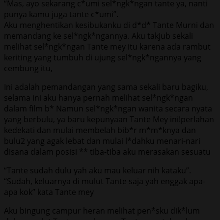
“Mas, ayo sekarang c*umi sel*ngk*ngan tante ya, nanti
punya kamu juga tante c*umi”.
Aku menghentikan kesibukanku di d*d* Tante Murni dan
memandang ke sel*ngk*ngannya. Aku takjub sekali
melihat sel*ngk*ngan Tante mey itu karena ada rambut
keriting yang tumbuh di ujung sel*ngk*ngannya yang
cembung itu,
Ini adalah pemandangan yang sama sekali baru bagiku,
selama ini aku hanya pernah melihat sel*ngk*ngan
dalam film b* Namun sel*ngk*ngan wanita secara nyata
yang berbulu, ya baru kepunyaan Tante Mey ini!perlahan
kedekati dan mulai membelah bib*r m*m*knya dan
bulu2 yang agak lebat dan mulai l*dahku menari-nari
disana dalam posisi ** tiba-tiba aku merasakan sesuatu
“Tante sudah dulu yah aku mau keluar nih kataku”.
“Sudah, keluarnya di mulut Tante saja yah enggak apa-
apa kok” kata Tante mey
Aku bingung campur heran melihat pen*sku dik*lum