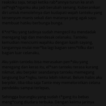
reaksiku saja, tetapi ketika rab*annya turun ke arah
sel*ngk*nganku aku jadi berubah senang. Kuberanikan
diri untuk menolehnya dan kudapati wajah tanteku yang
tersenyum manis sekali dan matanya yang agak sayu
membuat hatiku berbunga bunga.
K*nt*lku yang tadinya sudah mengecil itu mendadak
meregang lagi dan mendesak celanaku. Tanteku
kemudian menciumi wajahku dengan kasih sayang,
tangannya mulai mer*ba lagi bagian sens*tifku dari
bagian luar celanaku,
Aku yakin tanteku bisa merasakan pen*sku yang
meregang dan keras itu, el*san tanteku terasa kurang
nikmat, aku berpikir seandainya tanteku memegang
langsung bur*ngku, tentu lebih nikmat. Belum habis aku
berpikir, tiba-tiba saja Tante mey memelorotkan celana
pendekku sampai terlepas,
Sehingga burungku yang sudah t*gang itu bebas
meng*cung diudara terbuka. Dengan kelima jarinya