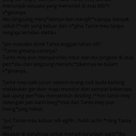
menunjuk sesuatu yang menonjol di atas bib*r
v*ginanya.
Aku langsung menj*latinya dan mengh*sapnya, banyak
sekali l*ndir yang keluar dari v*gina Tante mey tanpa
sengaja tertelan olehku.
“jon masukin donk Tante enggak tahan nih”
“Tante gimana caranya?
Tante mey pun menyuruhku tidur dan dia jongkok di atas
pen*sku dan langsung menanc*pkannya ke dalam
v*ginanya.
Tante mey naik turun seperti orang naik kuda kadang
melakukan gerakan maju mundur dan sempat beberapa
kali ujung pen*sku menyentuh dinding r*him tante mey
Setengah jam kami berg*mul dan Tante mey pun
meng*jang hebat.
“jon Tante mau keluar nih eghh.. huhh achh *rang Tante
mey”
Akupun di suruhnya untuk menaik turunkan pant*tku