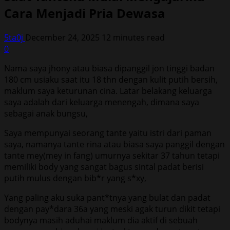
Cara Menjadi Pria Dewasa
5ta0j
December 24, 2025
12 minutes read
0
Nama saya jhony atau biasa dipanggil jon tinggi badan
180 cm usiaku saat itu 18 thn dengan kulit putih bersih,
maklum saya keturunan cina. Latar belakang keluarga
saya adalah dari keluarga menengah, dimana saya
sebagai anak bungsu,
Saya mempunyai seorang tante yaitu istri dari paman
saya, namanya tante rina atau biasa saya panggil dengan
tante mey(mey in fang) umurnya sekitar 37 tahun tetapi
memiliki body yang sangat bagus sintal padat berisi
putih mulus dengan bib*r yang s*xy,
Yang paling aku suka pant*tnya yang bulat dan padat
dengan pay*dara 36a yang meski agak turun dikit tetapi
bodynya masih aduhai maklum dia aktif di sebuah