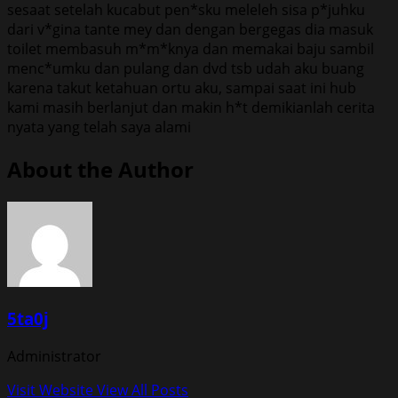
sesaat setelah kucabut pen*sku meleleh sisa p*juhku
dari v*gina tante mey dan dengan bergegas dia masuk
toilet membasuh m*m*knya dan memakai baju sambil
menc*umku dan pulang dan dvd tsb udah aku buang
karena takut ketahuan ortu aku, sampai saat ini hub
kami masih berlanjut dan makin h*t demikianlah cerita
nyata yang telah saya alami
About the Author
5ta0j
Administrator
Visit Website
View All Posts