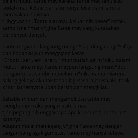
dalam mulut Tante mey karena Tante mey tahu aku
sudah mau keluar dan aku hanya bisa diam karena
merasakan enaknya.
“Hhgg..achh.. Tante aku mau keluar nih bener” kataku
sambil mel*mat v*gina Tante mey yang kurasakan
berdenyut-denyut.
Tante meyypun langsung mengh*sap dengan agr*sifnya
dan badanku pun mengejang keras.
“Croott.. ser.. err.. srett..” muncratlah air m*niku dalam
mulut Tante mey, Tante meypun langsung meny*dot
dengan keras sambil menelan m*niku namun karena
saking gelinya aku tak tahan lagi secara paksa aku tarik
k*nt*lku ternyata udah bersih dan mengkilat.
Sehabis minum dan mengambil tisu tante mey
menghampiri aku yang masih lemas
“jon pegang nih enggak apa-apa kok sudah Tante lap”
katanya.
Akupun mulai memegang v*gina Tante mey dengan
tangan yang agak gemetar, Tante mey hanya ketawa