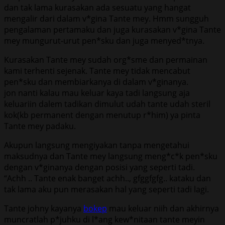
dan tak lama kurasakan ada sesuatu yang hangat
mengalir dari dalam v*gina Tante mey. Hmm sungguh
pengalaman pertamaku dan juga kurasakan v*gina Tante
mey mungurut-urut pen*sku dan juga menyed*tnya.
Kurasakan Tante mey sudah org*sme dan permainan
kami terhenti sejenak. Tante mey tidak mencabut
pen*sku dan membiarkanya di dalam v*ginanya.
jon nanti kalau mau keluar kaya tadi langsung aja
keluariin dalem tadikan dimulut udah tante udah steril
kok(kb permanent dengan menutup r*him) ya pinta
Tante mey padaku.
Akupun langsung mengiyakan tanpa mengetahui
maksudnya dan Tante mey langsung meng*c*k pen*sku
dengan v*ginanya dengan posisi yang seperti tadi.
“Achh .. Tante enak banget achh.., gfggfgfg.. kataku dan
tak lama aku pun merasakan hal yang seperti tadi lagi.
Tante johny kayanya
bokep
mau keluar niih dan akhirnya
muncratlah p*juhku di l*ang kew*nitaan tante meyin