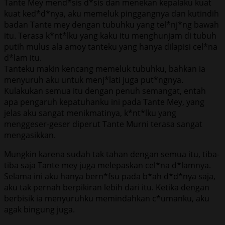
Tante Mey mend*sis d*sis dan menekan kepalaku kuat
kuat ked*d*nya, aku memeluk pinggangnya dan kutindih
badan Tante mey dengan tubuhku yang tel*nj*ng bawah
itu. Terasa k*nt*lku yang kaku itu menghunjam di tubuh
putih mulus ala amoy tanteku yang hanya dilapisi cel*na
d*lam itu.
Tanteku makin kencang memeluk tubuhku, bahkan ia
menyuruh aku untuk menj*lati juga put*ngnya.
Kulakukan semua itu dengan penuh semangat, entah
apa pengaruh kepatuhanku ini pada Tante Mey, yang
jelas aku sangat menikmatinya, k*nt*lku yang
menggeser-geser diperut Tante Murni terasa sangat
mengasikkan.
Mungkin karena sudah tak tahan dengan semua itu, tiba-
tiba saja Tante mey juga melepaskan cel*na d*lamnya.
Selama ini aku hanya bern*fsu pada b*ah d*d*nya saja,
aku tak pernah berpikiran lebih dari itu. Ketika dengan
berbisik ia menyuruhku memindahkan c*umanku, aku
agak bingung juga.