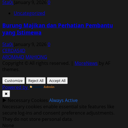
5ta0j
January 9, 2026
0
Uncategorized
Burung Majikan dan Perhatian Pembantu
yang Istimewa
5ta0j
January 9, 2026
0
CERDAS4D
AROMA4D
MAHJONG
Copyright © All rights reserved.
|
MoreNews
by AF
themes.
Customize
Reject All
Accept All
Powered by
✖
►
Necessary Cookies
Always Active
Necessary cookies enable essential site features like
secure log-ins and consent preference adjustments.
They do not store personal data.
None