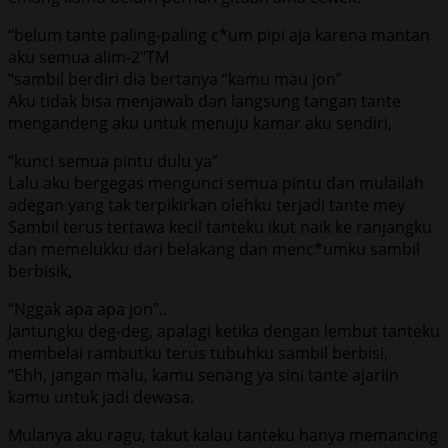
“belum tante paling-paling c*um pipi aja karena mantan
aku semua alim-2″TM
“sambil berdiri dia bertanya “kamu mau jon”
Aku tidak bisa menjawab dan langsung tangan tante
mengandeng aku untuk menuju kamar aku sendiri,
“kunci semua pintu dulu ya”
Lalu aku bergegas mengunci semua pintu dan mulailah
adegan yang tak terpikirkan olehku terjadi tante mey
Sambil terus tertawa kecil tanteku ikut naik ke ranjangku
dan memelukku dari belakang dan menc*umku sambil
berbisik,
“Nggak apa apa jon”..
Jantungku deg-deg, apalagi ketika dengan lembut tanteku
membelai rambutku terus tubuhku sambil berbisi,
“Ehh, jangan malu, kamu senang ya sini tante ajariin
kamu untuk jadi dewasa.
Mulanya aku ragu, takut kalau tanteku hanya memancing