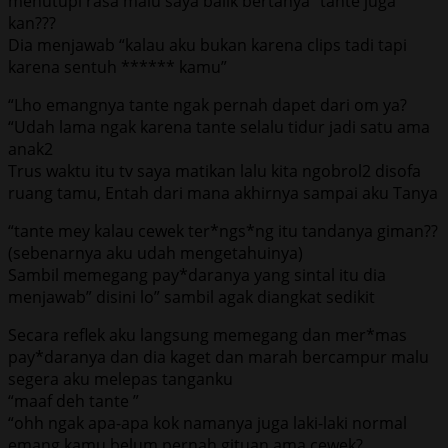
menutupi rasa malu saya balik bertanya “tante juga
kan???
Dia menjawab “kalau aku bukan karena clips tadi tapi
karena sentuh ****** kamu”
“Lho emangnya tante ngak pernah dapet dari om ya?
“Udah lama ngak karena tante selalu tidur jadi satu ama
anak2
Trus waktu itu tv saya matikan lalu kita ngobrol2 disofa
ruang tamu, Entah dari mana akhirnya sampai aku Tanya
“tante mey kalau cewek ter*ngs*ng itu tandanya giman??
(sebenarnya aku udah mengetahuinya)
Sambil memegang pay*daranya yang sintal itu dia
menjawab” disini lo” sambil agak diangkat sedikit
Secara reflek aku langsung memegang dan mer*mas
pay*daranya dan dia kaget dan marah bercampur malu
segera aku melepas tanganku
“maaf deh tante ”
“ohh ngak apa-apa kok namanya juga laki-laki normal
emang kamu belum pernah gituan ama cewek?