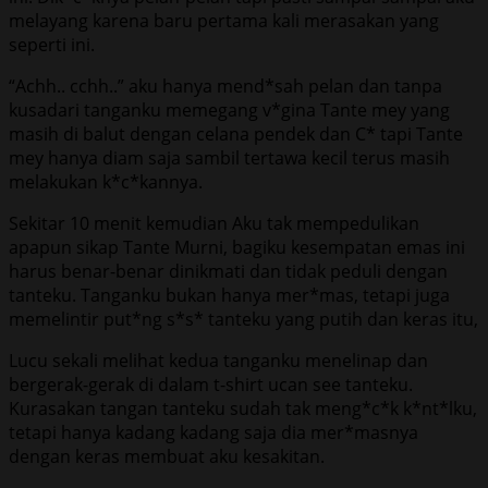
melayang karena baru pertama kali merasakan yang
seperti ini.
“Achh.. cchh..” aku hanya mend*sah pelan dan tanpa
kusadari tanganku memegang v*gina Tante mey yang
masih di balut dengan celana pendek dan C* tapi Tante
mey hanya diam saja sambil tertawa kecil terus masih
melakukan k*c*kannya.
Sekitar 10 menit kemudian Aku tak mempedulikan
apapun sikap Tante Murni, bagiku kesempatan emas ini
harus benar-benar dinikmati dan tidak peduli dengan
tanteku. Tanganku bukan hanya mer*mas, tetapi juga
memelintir put*ng s*s* tanteku yang putih dan keras itu,
Lucu sekali melihat kedua tanganku menelinap dan
bergerak-gerak di dalam t-shirt ucan see tanteku.
Kurasakan tangan tanteku sudah tak meng*c*k k*nt*lku,
tetapi hanya kadang kadang saja dia mer*masnya
dengan keras membuat aku kesakitan.