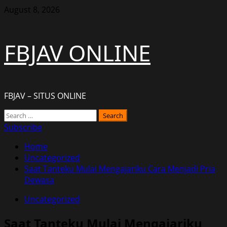
Skip
August 8, 2026
to
content
FBJAV ONLINE
FBJAV – SITUS ONLINE
Primary
Search
Menu
for:
Subscribe
Home
Uncategorized
Saat Tanteku Mulai Mengajariku Cara Menjadi Pria
Dewasa
Uncategorized
Saat Tanteku Mulai Mengajariku