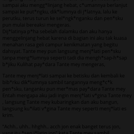
sampai aku mengg*linjang hebat, c*umannya berlanjut
sampai ke put*ngku, dik*lumnya di j*latnya, lalu ke
perutku, terus turun ke sel*ngk*nganku dan pen*sku
pun mulai bereaksi mengeras.
Dij*latinya p*ha sebelah dalamku dan aku hanya
menggelinjang hebat karena di bagian ini aku tak kuasa
menahan rasa geli campur kenikmatan yang begitu
dahsyat. Tante mey pun langsung menj*lati pen*sku
tanpa meng*lumnya seperti tadi dia mengh*sap-h*sap
b*jiku Kulihat pay*dara Tante mey mengeras,
Tante mey menj*lati sampai ke betisku dan kembali ke
bib*rku dik*lumnya sambil tangannya meng*c*k
pen*sku, tanganku pun mer*mas pay*dara Tante mey
Entah mengapa aku jadi ingin menj*lati v*gina Tante mey
, langsung Tante mey kubaringkan dan aku bangun,
langsung ku*ilati v*gina Tante mey seperti menj*lati es
krim.
“Achh.. uhh.. hhghh.. acch jon enak banget terus jon,
yang itu *sep j*latin jon” kata Tante mey sambil