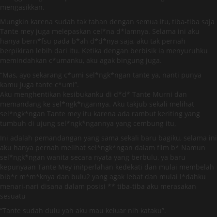
mengasikkan.
Mungkin karena sudah tak tahan dengan semua itu, tiba-tiba saja
Tante mey juga melepaskan cel*na d*lamnya. Selama ini aku
hanya bern*fsu pada b*ah d*d*nya saja, aku tak pernah
berpikiran lebih dari itu. Ketika dengan berbisik ia menyuruhku
memindahkan c*umanku, aku agak bingung juga.
“Mas, ayo sekarang c*umi sel*ngk*ngan tante ya, nanti punya
kamu juga tante c*umi”.
Aku menghentikan kesibukanku di d*d* Tante Murni dan
memandang ke sel*ngk*ngannya. Aku takjub sekali melihat
sel*ngk*ngan Tante mey itu karena ada rambut keriting yang
tumbuh di ujung sel*ngk*ngannya yang cembung itu,
Ini adalah pemandangan yang sama sekali baru bagiku, selama ini
aku hanya pernah melihat sel*ngk*ngan dalam film b* Namun
sel*ngk*ngan wanita secara nyata yang berbulu, ya baru
kepunyaan Tante Mey ini!perlahan kedekati dan mulai membelah
bib*r m*m*knya dan bulu2 yang agak lebat dan mulai l*dahku
menari-nari disana dalam posisi ** tiba-tiba aku merasakan
sesuatu
“Tante sudah dulu yah aku mau keluar nih kataku”.