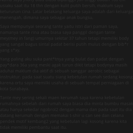
usiaku saat itu 18 thn dengan kulit putih bersih, maklum saya
keturunan cina. Latar belakang keluarga saya adalah dari keluarga
menengah, dimana saya sebagai anak bungsu,
Saya mempunyai seorang tante yaitu istri dari paman saya,
namanya tante rina atau biasa saya panggil dengan tante
mey(mey in fang) umurnya sekitar 37 tahun tetapi memiliki body
yang sangat bagus sintal padat berisi putih mulus dengan bib*r
yang s*xy,
Yang paling aku suka pant*tnya yang bulat dan padat dengan
pay*dara 36a yang meski agak turun dikit tetapi bodynya masih
aduhai maklum dia aktif di sebuah sanggar aerobic sebagai
instruktur. pada saat suatu siang kebetulan rumah sedang kosong
karena ortu saya memilki usaha di sebuah tempat perniagaan di
kota Surabaya.
Tante mey sering sekali maen kerumah saya karena kebetulan
rumahnya sebelah dari rumah saya biasa dia minta bumbu masak
atau hanya sekedar ngobrol2 dengan mama dan pada saat itu dia
datang kerumah dengan memakai t-shir u can see dan celana
pendek motif kembang2 yang kebetulan lagi kosong karena kita
tidak memiliki pembantu saat itu.