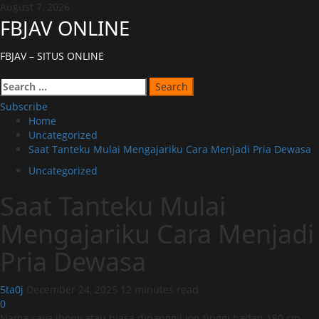
Skip
August 7, 2026
to
FBJAV ONLINE
content
FBJAV – SITUS ONLINE
Primary
Search
Menu
for:
Subscribe
Home
Uncategorized
Saat Tanteku Mulai Mengajariku Cara Menjadi Pria Dewasa
Uncategorized
Saat Tanteku Mulai
Mengajariku Cara Menjadi
Pria Dewasa
5ta0j
December 24, 2025
12 minutes read
0
Nama saya jhony atau biasa dipanggil jon tinggi badan 180 cm