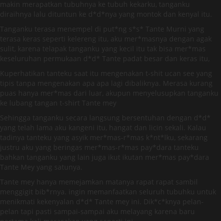
makin merapatkan tubuhnya ke tubuh kekarku, tanganku
diraihnya lalu dituntun ke d*d*nya yang montok dan kenyal itu.
Tanganku terasa menempel di put*ng s*s* Tante Murni yang
terasa keras seperti kelereng itu, aku mer*masnya dengan agak
sulit, karena telapak tanganku yang kecil itu tak bisa mer*mas
keseluruhan permukaan d*d* Tante padat besar dan keras itu,
Kuperhatikan tanteku saat itu mengenakan t-shit ucan see yang
tipis tanpa mengenakan apa apa lagi dibaliknya. Merasa kurang
puas hanya mer*mas dari luar, akupun menyelusupkan tanganku
ke lubang tangan t-shirt Tante mey
Sehingga tanganku secara langsung bersentuhan dengan d*d*
yang telah lama aku kangeni itu, hangat dan licin sekali. Kalau
tadinya tanteku yang asyik mer*mas-r*mas k*nt*lku, sekarang
justru aku yang beringas mer*mas-r*mas pay*dara tanteku
bahkan tanganku yang lain juga ikut ikutan mer*mas pay*dara
Tante Mey yang satunya.
Tante mey hanya memejamkan matanya rapat rapat sambil
menggigit bib*rnya. ingin memanfaatkan seluruh tubuhku untuk
menikmati kekenyalan d*d* Tante mey ini. Dik*c*knya pelan-
pelan tapi pasti sampai-sampai aku melayang karena baru