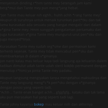
menyentuh dinding r*him tante mey Setengah jam kami
berg*mul dan Tante mey pun meng*jang hebat.
“jon Tante mau keluar nih eghh.. huhh achh *rang Tante mey”
Akupun di suruhnya untuk menaik turunkan pant*tku dan tak
lama kurasakan ada sesuatu yang hangat mengalir dari dalam
v*gina Tante mey. Hmm sungguh pengalaman pertamaku dan
juga kurasakan v*gina Tante mey mungurut-urut pen*sku dan
juga menyed*tnya.
Kurasakan Tante mey sudah org*sme dan permainan kami
terhenti sejenak. Tante mey tidak mencabut pen*sku dan
membiarkanya di dalam v*ginanya.
jon nanti kalau mau keluar kaya tadi langsung aja keluariin dalem
tadikan dimulut udah tante udah steril kok(kb permanent dengan
menutup r*him) ya pinta Tante mey padaku.
Akupun langsung mengiyakan tanpa mengetahui maksudnya dan
Tante mey langsung meng*c*k pen*sku dengan v*ginanya
dengan posisi yang seperti tadi.
“Achh .. Tante enak banget achh.., gfggfgfg.. kataku dan tak lama
aku pun merasakan hal yang seperti tadi lagi.
Tante johny kayanya
bokep
mau keluar niih dan akhirnya