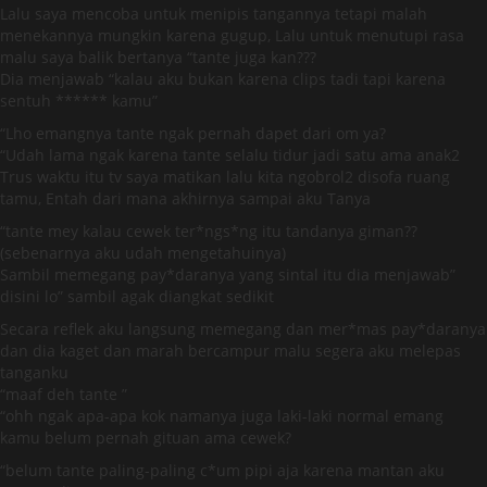
Lalu saya mencoba untuk menipis tangannya tetapi malah
menekannya mungkin karena gugup, Lalu untuk menutupi rasa
malu saya balik bertanya “tante juga kan???
Dia menjawab “kalau aku bukan karena clips tadi tapi karena
sentuh ****** kamu”
“Lho emangnya tante ngak pernah dapet dari om ya?
“Udah lama ngak karena tante selalu tidur jadi satu ama anak2
Trus waktu itu tv saya matikan lalu kita ngobrol2 disofa ruang
tamu, Entah dari mana akhirnya sampai aku Tanya
“tante mey kalau cewek ter*ngs*ng itu tandanya giman??
(sebenarnya aku udah mengetahuinya)
Sambil memegang pay*daranya yang sintal itu dia menjawab”
disini lo” sambil agak diangkat sedikit
Secara reflek aku langsung memegang dan mer*mas pay*daranya
dan dia kaget dan marah bercampur malu segera aku melepas
tanganku
“maaf deh tante ”
“ohh ngak apa-apa kok namanya juga laki-laki normal emang
kamu belum pernah gituan ama cewek?
“belum tante paling-paling c*um pipi aja karena mantan aku