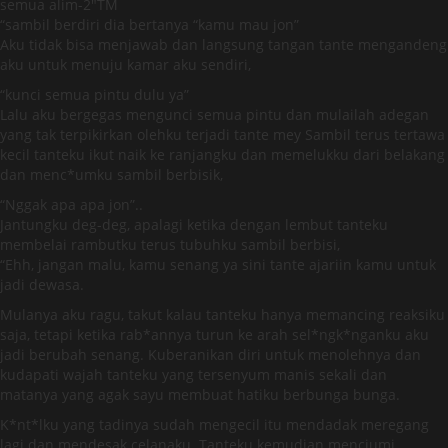
semua alim-2″TM
“sambil berdiri dia bertanya “kamu mau jon”
Aku tidak bisa menjawab dan langsung tangan tante mengandeng
aku untuk menuju kamar aku sendiri,
“kunci semua pintu dulu ya”
Lalu aku bergegas mengunci semua pintu dan mulailah adegan
yang tak terpikirkan olehku terjadi tante mey Sambil terus tertawa
kecil tanteku ikut naik ke ranjangku dan memelukku dari belakang
dan menc*umku sambil berbisik,
“Nggak apa apa jon”..
Jantungku deg-deg, apalagi ketika dengan lembut tanteku
membelai rambutku terus tubuhku sambil berbisi,
“Ehh, jangan malu, kamu senang ya sini tante ajariin kamu untuk
jadi dewasa.
Mulanya aku ragu, takut kalau tanteku hanya memancing reaksiku
saja, tetapi ketika rab*annya turun ke arah sel*ngk*nganku aku
jadi berubah senang. Kuberanikan diri untuk menolehnya dan
kudapati wajah tanteku yang tersenyum manis sekali dan
matanya yang agak sayu membuat hatiku berbunga bunga.
K*nt*lku yang tadinya sudah mengecil itu mendadak meregang
lagi dan mendesak celanaku. Tanteku kemudian menciumi