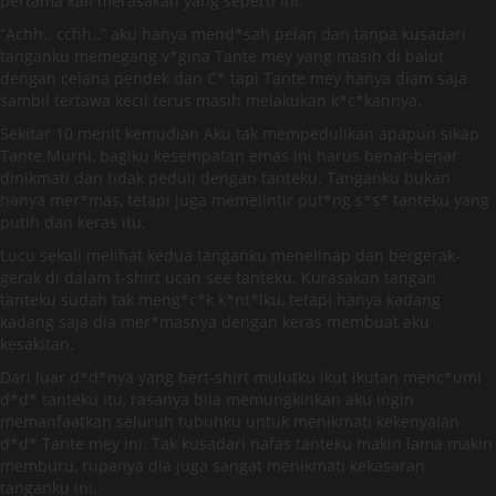
pertama kali merasakan yang seperti ini.
“Achh.. cchh..” aku hanya mend*sah pelan dan tanpa kusadari
tanganku memegang v*gina Tante mey yang masih di balut
dengan celana pendek dan C* tapi Tante mey hanya diam saja
sambil tertawa kecil terus masih melakukan k*c*kannya.
Sekitar 10 menit kemudian Aku tak mempedulikan apapun sikap
Tante Murni, bagiku kesempatan emas ini harus benar-benar
dinikmati dan tidak peduli dengan tanteku. Tanganku bukan
hanya mer*mas, tetapi juga memelintir put*ng s*s* tanteku yang
putih dan keras itu,
Lucu sekali melihat kedua tanganku menelinap dan bergerak-
gerak di dalam t-shirt ucan see tanteku. Kurasakan tangan
tanteku sudah tak meng*c*k k*nt*lku, tetapi hanya kadang
kadang saja dia mer*masnya dengan keras membuat aku
kesakitan.
Dari luar d*d*nya yang bert-shirt mulutku ikut ikutan menc*umi
d*d* tanteku itu, rasanya bila memungkinkan aku ingin
memanfaatkan seluruh tubuhku untuk menikmati kekenyalan
d*d* Tante mey ini. Tak kusadari nafas tanteku makin lama makin
memburu, rupanya dia juga sangat menikmati kekasaran
tanganku ini.