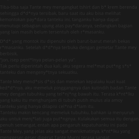
Tiba-tiba saja Tante mey mengangkat tshirt dan b* krem berenda
sehingga d*d*nya tersibak, baru saat itu aku bisa melihat
kemontokan pay*dara tanteku ini, tanganku hanya dapat
menutupi sebagian ujung atas pay*daranya, sedangkan bagian
yang lain masih belum tersentuh oleh r*masanku.
D*d* yang montok itu dipenuhi oleh barut-barut merah bekas
r*masanku. Setelah d*d*nya terbuka dengan gemetar Tante mey
berbisik,
“jon, isep pent*lnya pelan-pelan ya”.
Tak perlu diperintah dua kali, aku segera mel*mat put*ng s*s*
tanteku dan mengeny*tnya sekuatku,
Tante Mey mend*sis d*sis dan menekan kepalaku kuat kuat
ked*d*nya, aku memeluk pinggangnya dan kutindih badan Tante
mey dengan tubuhku yang tel*nj*ng bawah itu. Terasa k*nt*lku
yang kaku itu menghunjam di tubuh putih mulus ala amoy
tanteku yang hanya dilapisi cel*na d*lam itu.
Tanteku makin kencang memeluk tubuhku, bahkan ia menyuruh
aku untuk menj*lati juga put*ngnya. Kulakukan semua itu dengan
penuh semangat, entah apa pengaruh kepatuhanku ini pada
Tante Mey, yang jelas aku sangat menikmatinya, k*nt*lku yang
menggeser-geser diperut Tante Murni terasa sangat