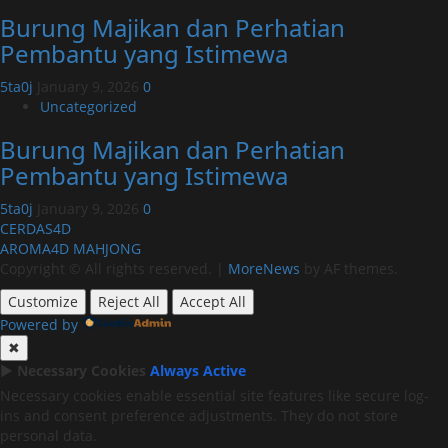
Burung Majikan dan Perhatian
Pembantu yang Istimewa
5ta0j
January 9, 2026
0
Uncategorized
Burung Majikan dan Perhatian
Pembantu yang Istimewa
5ta0j
January 9, 2026
0
CERDAS4D
AROMA4D
MAHJONG
Copyright © All rights reserved.
|
MoreNews
by AF themes.
Customize
Reject All
Accept All
Powered by
✖
►
Necessary Cookies
Always Active
Necessary cookies enable essential site features like secure log-
ins and consent preference adjustments. They do not store
personal data.