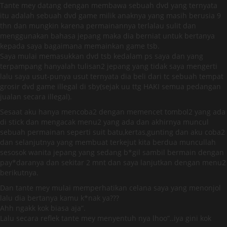
Tante mey datang dengan membawa sebuah dvd yang ternyata
itu adalah sebuah dvd game milik anaknya yang masih berusia 9
thn dan mungkin karena permainannya terlalau sulit dan
menggunakan bahasa jepang maka dia berniat untuk bertanya
kepada saya bagaimana memainkan game tsb.
Saya mulai memasukkan dvd tsb kedalam ps saya dan yang
terpampang hanyalah tulisan2 jepang yang tidak saya mengerti
lalu saya usut-punya usut ternyata dia beli dari tc sebuah tempat
grosir dvd game illegal di sby(sejak uu ttg HAKI semua pedangan
jualan secara illegal).
Sesaat aku hanya mencoba2 dengan memencet tombol2 yang ada
di stick dan mengacak menu2 yang ada dan akhirnya muncul
sebuah permainan seperti suit batu,kertas,gunting dan aku coba2
dan selanjutnya yang membuat terkejut kita berdua muncullah
sesosok wanita jepang yang sedang b*gil sambil bermain dengan
pay*daranya dan sekitar 2 mnt dan saya lanjutkan dengan menu2
berikutnya.
Dan tante mey mulai memperhatikan celana saya yang menonjol
lalu dia bertanya kamu k*nak ya???
Ahh ngakk kok biasa aja”.
Lalu secara reflek tante mey menyentuh nya lhoo”..iya gini kok