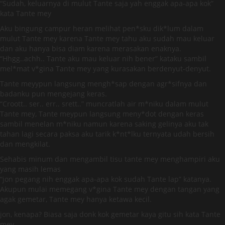
“Sudah, keluarnya di mulut Tante saja yah enggak apa-apa kok”
kata Tante mey
Aku bingung campur heran melihat pen*sku dik*lum dalam
mulut Tante mey karena Tante mey tahu aku sudah mau keluar
dan aku hanya bisa diam karena merasakan enaknya.
“Hhgg..achh.. Tante aku mau keluar nih bener” kataku sambil
mel*mat v*gina Tante mey yang kurasakan berdenyut-denyut.
Tante meyypun langsung mengh*sap dengan agr*sifnya dan
badanku pun mengejang keras.
“Croott.. ser.. err.. srett..” muncratlah air m*niku dalam mulut
Tante mey, Tante meypun langsung meny*dot dengan keras
sambil menelan m*niku namun karena saking gelinya aku tak
tahan lagi secara paksa aku tarik k*nt*lku ternyata udah bersih
dan mengkilat.
Sehabis minum dan mengambil tisu tante mey menghampiri aku
yang masih lemas
“jon pegang nih enggak apa-apa kok sudah Tante lap” katanya.
Akupun mulai memegang v*gina Tante mey dengan tangan yang
agak gemetar, Tante mey hanya ketawa kecil.
jon, kenapa? Biasa saja donk kok gemetar kaya gitu sih kata Tante
mey.