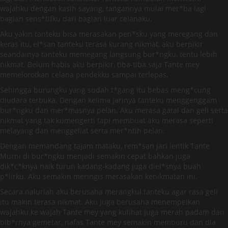
wajahku dengan kasih sayang, tangannya mulai mer*ba lagi
bagian sens*tifku dari bagian luar celanaku,
Aku yakin tanteku bisa merasakan pen*sku yang meregang dan
keras itu, el*san tanteku terasa kurang nikmat, aku berpikir
seandainya tanteku memegang langsung bur*ngku, tentu lebih
nikmat. Belum habis aku berpikir, tiba-tiba saja Tante mey
memelorotkan celana pendekku sampai terlepas,
Sehingga burungku yang sudah t*gang itu bebas meng*cung
diudara terbuka. Dengan kelima jarinya tanteku menggenggam
bur*ngku dan mer*masnya pelan. Aku merasa gatal dan geli serta
nikmat yang tak kumengerti tapi membuat aku merasa seperti
melayang dan menggeliat serta mer*ntih pelan.
Dengan memandang tajam mataku, rem*san jari lentik Tante
Murni di bur*ngku menjadi semakin cepat bahkan juga
dik*c*knya naik turun kadang-kadang juga diel*snya buah
p*lirku. Aku semakin meringis merasakan kenikmatan ini,
Secara naluriah aku berusaha merangkul tanteku agar rasa geli
itu makin terasa nikmat. Aku juga berusaha menempelkan
wajahku ke wajah Tante mey yang kulihat juga merah padam dan
bib*rnya gemetar, nafas Tante mey semakin memburu dan dia