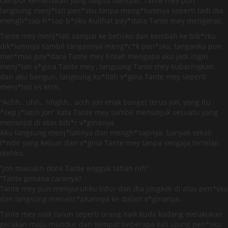
campur kenikmatan yang begitu dahsyat. Tante mey pun
langsung menj*lati pen*sku tanpa meng*lumnya seperti tadi dia
mengh*sap-h*sap b*jiku Kulihat pay*dara Tante mey mengeras,
Tante mey menj*lati sampai ke betisku dan kembali ke bib*rku
dik*lumnya sambil tangannya meng*c*k pen*sku, tanganku pun
mer*mas pay*dara Tante mey Entah mengapa aku jadi ingin
menj*lati v*gina Tante mey , langsung Tante mey kubaringkan
dan aku bangun, langsung ku*ilati v*gina Tante mey seperti
menj*lati es krim.
“Achh.. uhh.. hhghh.. acch jon enak banget terus jon, yang itu
*sep j*latin jon” kata Tante mey sambil menunjuk sesuatu yang
menonjol di atas bib*r v*ginanya.
Aku langsung menj*latinya dan mengh*sapnya, banyak sekali
l*ndir yang keluar dari v*gina Tante mey tanpa sengaja tertelan
olehku.
“jon masukin donk Tante enggak tahan nih”
“Tante gimana caranya?
Tante mey pun menyuruhku tidur dan dia jongkok di atas pen*sku
dan langsung menanc*pkannya ke dalam v*ginanya.
Tante mey naik turun seperti orang naik kuda kadang melakukan
gerakan maju mundur dan sempat beberapa kali ujung pen*sku