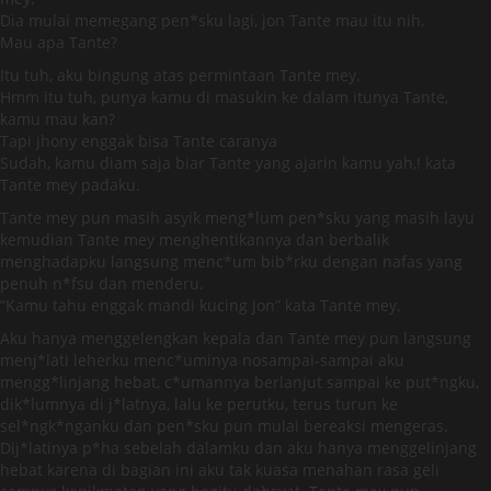
Dia mulai memegang pen*sku lagi, jon Tante mau itu nih.
Mau apa Tante?
Itu tuh, aku bingung atas permintaan Tante mey.
Hmm itu tuh, punya kamu di masukin ke dalam itunya Tante,
kamu mau kan?
Tapi jhony enggak bisa Tante caranya
Sudah, kamu diam saja biar Tante yang ajarin kamu yah,! kata
Tante mey padaku.
Tante mey pun masih asyik meng*lum pen*sku yang masih layu
kemudian Tante mey menghentikannya dan berbalik
menghadapku langsung menc*um bib*rku dengan nafas yang
penuh n*fsu dan menderu.
“Kamu tahu enggak mandi kucing jon” kata Tante mey.
Aku hanya menggelengkan kepala dan Tante mey pun langsung
menj*lati leherku menc*uminya nosampai-sampai aku
mengg*linjang hebat, c*umannya berlanjut sampai ke put*ngku,
dik*lumnya di j*latnya, lalu ke perutku, terus turun ke
sel*ngk*nganku dan pen*sku pun mulai bereaksi mengeras.
Dij*latinya p*ha sebelah dalamku dan aku hanya menggelinjang
hebat karena di bagian ini aku tak kuasa menahan rasa geli