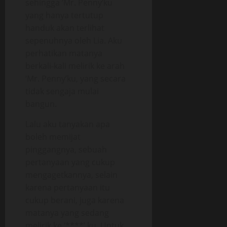
sehingga ‘Mr. Penny’ku
yang hanya tertutup
handuk akan terlihat
sepenuhnya oleh Lia. Aku
perhatikan matanya
berkali-kali melirik ke arah
‘Mr. Penny’ku, yang secara
tidak sengaja mulai
bangun.
Lalu aku tanyakan apa
boleh memijat
pinggangnya, sebuah
pertanyaan yang cukup
mengagetkannya, selain
karena pertanyaan itu
cukup berani, juga karena
matanya yang sedang
melirik ke ‘****’ ku. Untuk