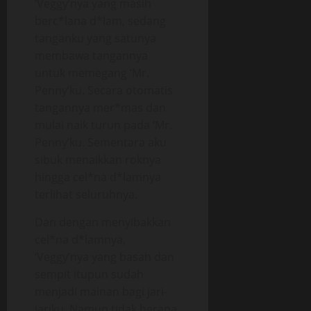
‘Veggy’nya yang masih
berc*lana d*lam, sedang
tanganku yang satunya
membawa tangannya
untuk memegang ‘Mr.
Penny’ku. Secara otomatis
tangannya mer*mas dan
mulai naik turun pada ‘Mr.
Penny’ku. Sementara aku
sibuk menaikkan roknya
hingga cel*na d*lamnya
terlihat seluruhnya.
Dan dengan menyibakkan
cel*na d*lamnya,
‘Veggy’nya yang basah dan
sempit itupun sudah
menjadi mainan bagi jari-
jariku. Namun tidak berapa