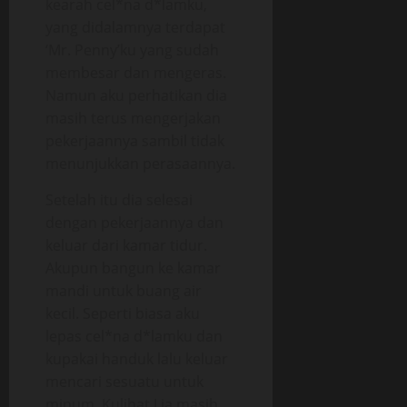
kearah cel*na d*lamku,
yang didalamnya terdapat
‘Mr. Penny’ku yang sudah
membesar dan mengeras.
Namun aku perhatikan dia
masih terus mengerjakan
pekerjaannya sambil tidak
menunjukkan perasaannya.
Setelah itu dia selesai
dengan pekerjaannya dan
keluar dari kamar tidur.
Akupun bangun ke kamar
mandi untuk buang air
kecil. Seperti biasa aku
lepas cel*na d*lamku dan
kupakai handuk lalu keluar
mencari sesuatu untuk
minum. Kulihat Lia masih