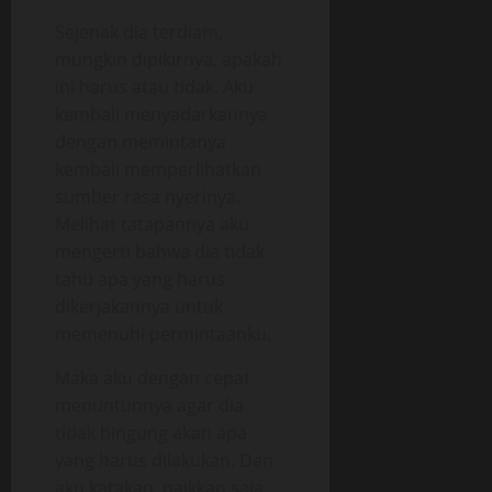
Sejenak dia terdiam,
mungkin dipikirnya, apakah
ini harus atau tidak. Aku
kembali menyadarkannya
dengan memintanya
kembali memperlihatkan
sumber rasa nyerinya.
Melihat tatapannya aku
mengerti bahwa dia tidak
tahu apa yang harus
dikerjakannya untuk
memenuhi permintaanku.
Maka aku dengan cepat
menuntunnya agar dia
tidak bingung akan apa
yang harus dilakukan. Dan
aku katakan, naikkan saja