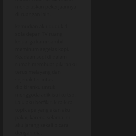
meneruskan pekerjaannya
di ruangan lain.
kemudian aku duduk di
sofa depan TV ruang
keluarga kami sambil
meminum segelas kopi.
Keadaan sepi di dalam
rumah membuat pikiranku
terus melayang dan
sejenak terlintas
dipikiranku untuk
menggoda adik istriku tsb.
Lalu aku berfikir, kira-kira
topik apa yang akan aku
pakai, karena selama ini
aku jarang sekali bicara
dengan dia.