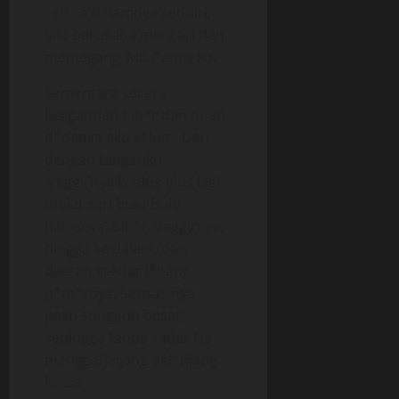
cel*na d*lamnya sendiri,
lalu berusaha mencari dan
memegang ‘Mr. Penny’ku.
Sementara secara
bergantian bib*r dan buah
d*danya aku k*lum. Dan
dengan tanganku,
‘Veggy’nya kuelus-elus lagi
mulai dari bulu-bulu
halusnya, bib*r ‘Veggy’nya,
hingga ke dalam, dan
daerah sekitar l*bang
p*nt*tnya. Sensasinya
pasti sungguh besar,
sehingga tanpa sadar Lia
menggel*njang-gel*njang
keras.