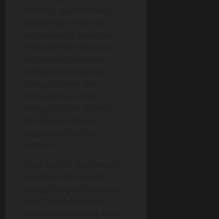
tersebut. Kuperhatikan
dengan lega tidak ada
penyesalan di wajahnya,
tetapi kulihat kepuasan.
Aku katakan padanya
bahwa permainannya
sungguh hebat, dan
mengajaknya untuk
mengulang jika dia mau,
dan dijawab dengan
anggukkan kecil dan
senyum.
Sejak saat itu aku menjadi
ketagihan dan semakin
sering mengajak Lia untuk
bers*tubuh terutama
ketika istriku sedang tidak