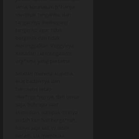
lama, kurasakan p*hanya
menjepit tanganku, dan
tangannya memegang
tanganku agar tidak
bergerak dan tidak
meninggalkan ‘Veggy’nya.
Kusadari Lia mengalami
org*sme yang pertama
Setelah mereda, kupeluk
erat badannya dan
berusaha tetap
mer*ngs*ngnya, dan benar
saja, bebrapa saat
kemudian, nampak dirinya
sudah kembali berga*rah,
hanya saja kali ini lebih
berani. Lia membuka