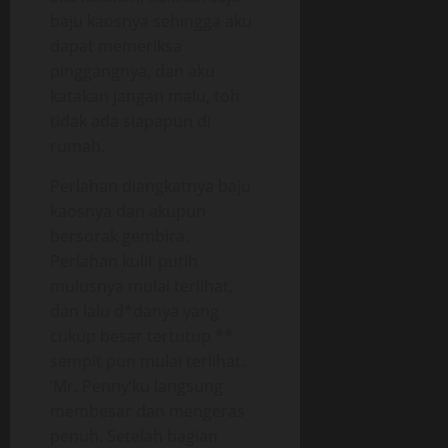
baju kaosnya sehingga aku
dapat memeriksa
pinggangnya, dan aku
katakan jangan malu, toh
tidak ada siapapun di
rumah.
Perlahan diangkatnya baju
kaosnya dan akupun
bersorak gembira.
Perlahan kulit putih
mulusnya mulai terlihat,
dan lalu d*danya yang
cukup besar tertutup **
sempit pun mulai terlihat.
‘Mr. Penny’ku langsung
membesar dan mengeras
penuh. Setelah bagian