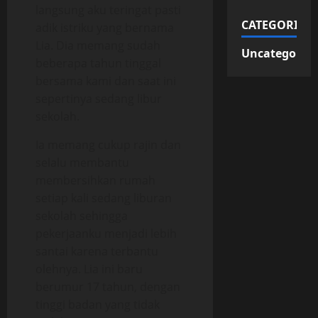
langsung aku teringat pasti
CATEGORIES
adik istriku yang bernama
Lia. Dia memang sudah
Uncategorize
beberapa tahun tinggal
bersama kami dan saat ini
sepertinya sedang libur
sekolah.
Ia memang cukup rajin dan
selalu membantu
membersihkan rumah
setiap kali sedang liburan
sekolah sehingga
pekerjaanku menjadi lebih
santai karena terbantu
olehnya. Lia ini baru
berumur 17 tahun, dengan
tinggi badan yang tidak