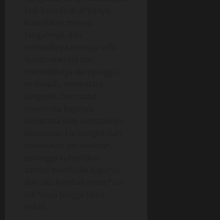
tadi berada di d*danya,
kuarahkan menuju
tangannya, dan
menariknya menuju sofa.
Kutidurkan Lia dan
menindihnya dari pinggul
ke bawah, sementara
tanganku berusaha
membuka bajunya.
Beberapa saat nampaknya
kesadaran Lia bangkit dan
melakukan perlawanan,
sehingga kuhentikan
sambil membuka bajunya,
dan aku kembali menc*um
bib*rnya hingga lama
sekali.