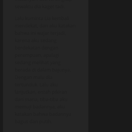
sewaktu dia kaget tadi.
Lalu kuminta Lia kembali
mendekat, dan aku katakan
bahwa ini wajar terjadi,
karena aku sedang
berdekatan dengan
perempuan, apalagi
sedang melihat yang
berada di dalam bajunya.
Dengan malu dia
tertunduk. Lalu aku
lanjutkan, entah pikiran
dari mana, tiba-tiba aku
memuji badannya, aku
katakan bahwa badannya
bagus dan putih.