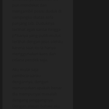
pun mendekat dan
mengambil posisi duduk di
sampingku diatas sofa
panjang tsb. Duduknya
terlihat agak santai hingga
p*hanya yang putih mulus
terlihat dengan jelas olehku
karena saat itu ia hanya
menggunakan kaos dan
celana pendek saja.
Aku mulai saja
pembicaraanku
dengannya, dengan
menanyakan apakah benar
dia mempunyai masalah
dengang pinggangnya.
Dengan alasan bahwa aku