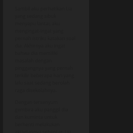
Sambil aku perhatikan Lia
yang sedang sibuk
menyapu lantai, aku
mengingat-ingat yang
pernah istriku katakan soal
dia. Akhirnya aku ingat
bahwa dia memiliki
masalah dengan
pinggangnya yang pernah
terkilir beberapa hari yang
lalu saat sedang berolah
raga disekolahnya.
Dengan tersenyum
gembira aku panggil dia
dan kuminta untuk
berhenti melakukan
aktivitasnya sebentar. Lia