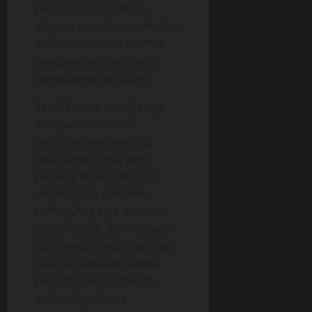
pinggangnya terlihat,
akupun memberi perhatian
sambil mencoba mer*ba
pinggangnya dan mulai
memijatnya perlahan.
Sambil terus memijatnya
aku pun berusaha
mendekatkan wajahku
pada rambutnya yang
panjang terurai hingga
membuatku semakin
ter*ngs*ng saja. Karena
sedikit kaget, dia menjauh
dan menurunkan bajunya.
Lalu aku katakan bahwa
pengobatannya belum
selesai dan harus