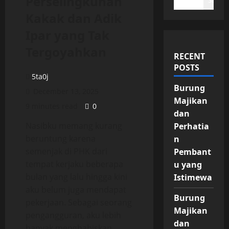
Perselingkuhan
Search
Kakak dan Adik
Ipar yang Tak
Tergoyahkan
RECENT
POSTS
5ta0j
Burung
December 13, 2025
Majikan
9 minutes read
0
dan
Nasibku memang kurang
Perhatia
beruntung karena
n
semenjak di PHK dari
Pembant
tempat kerjaku beberapa
u yang
bulan yang lalu hingga kini
Istimewa
aku belum juga mendapat
Burung
pekerjaan. Sebagai seorang
Majikan
pengangguran, aku lebih
dan
banyak menghabiskan