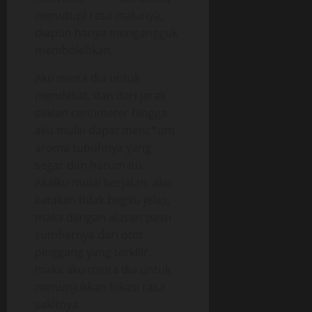
menutupi rasa malunya,
diapun hanya mengangguk
membolehkan.
Aku minta dia untuk
mendekat, dan dari jarak
sekian centimeter hingga
aku mulai dapat menc*um
aroma tubuhnya yang
segar dan harum itu.
Akalku mulai berjalan, aku
katakan tidak begitu jelas,
maka dengan alasan pasti
sumbernya dari otot
pinggang yang terkilir,
maka aku minta dia untuk
menunjukkan lokasi rasa
sakitnya.