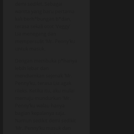
demi sedikit. Sebagai
wanita yang baru pertama
kali berh*bungan b*dan,
terasa sekali otot ‘Veggy’
Lia menegang dan
mempersulit ‘Mr. Penny’ku
untuk masuk.
Dengan membuka p*hanya
lebih lebar dan
mendiamkan sejenak ‘Mr.
Penny’ku, terasa Lia agak
rileks. Ketika itu, aku mulai
memaju mundurkan ‘Mr.
Penny’ku walau hanya
bagian kepalanya saja.
Namun sedikit demi sedikit
‘Mr. Penny’ku masuk dan