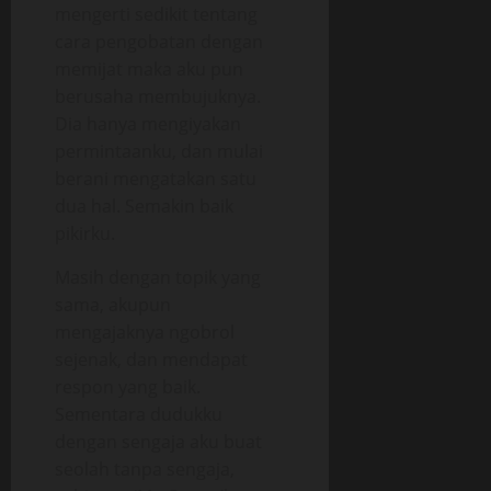
mengerti sedikit tentang
cara pengobatan dengan
memijat maka aku pun
berusaha membujuknya.
Dia hanya mengiyakan
permintaanku, dan mulai
berani mengatakan satu
dua hal. Semakin baik
pikirku.
Masih dengan topik yang
sama, akupun
mengajaknya ngobrol
sejenak, dan mendapat
respon yang baik.
Sementara dudukku
dengan sengaja aku buat
seolah tanpa sengaja,