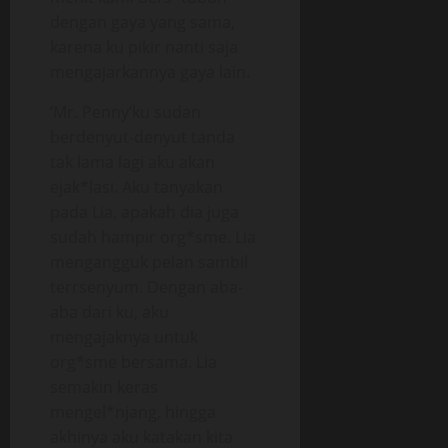
dengan gaya yang sama,
karena ku pikir nanti saja
mengajarkannya gaya lain.
‘Mr. Penny’ku sudan
berdenyut-denyut tanda
tak lama lagi aku akan
ejak*lasi. Aku tanyakan
pada Lia, apakah dia juga
sudah hampir org*sme. Lia
mengangguk pelan sambil
terrsenyum. Dengan aba-
aba dari ku, aku
mengajaknya untuk
org*sme bersama. Lia
semakin keras
mengel*njang, hingga
akhinya aku katakan kita