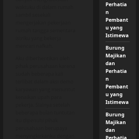
Perhatia
waktuku di dalam rumah
n
sambil sesekali
Pembant
mengerjakan pekerjaan
u yang
rumah tangga sementara
Istimewa
istriku yang bekerja
mencari nafkah.
Burung
Majikan
Aku diberhentikan oleh
dan
pihak perusahaan karena
Perhatia
sudah beberapa kali
n
terlibat dalam aksi demo
Pembant
karyawan yang menuntut
u yang
kenaikan upah para
Istimewa
pekerja. Sialnya setelah
beberapa bulan tuntutan
Burung
itu dipenuhi pihak
Majikan
perusahaan berupaya
dan
menyingkirkanku dengan
Perhatia