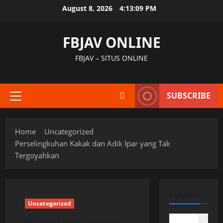
Skip
August 8, 2026
4:13:10 PM
to
content
FBJAV ONLINE
FBJAV – SITUS ONLINE
SUBSCRIBE
Primary
Menu
Home
Uncategorized
Perselingkuhan Kakak dan Adik Ipar yang Tak
Tergoyahkan
SEARCH
Uncategorized