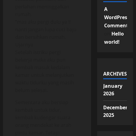
perlahan meninggalkan
A
rumah.
WordPress
“mas aku pergi dulu ya !!
Commenter
nanti jangan lupa cuci baju
on
Hello
dan bersihkan rumah.
world!
Ujarnya
Setelah istriku pergi
bekerja maka aku pun
kembali masuk kedalam
ARCHIVES
kamar untuk melanjutkan
waktu tidurku yang masih
January
belum selesai.
2026
Sementara aku bersiap
December
kembali untuk tidur,
2025
kembali kudengar suara
orang mendekat ke arah
pintu kamar. Tetapi