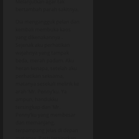
Melanjutkan agar tak
bertambah parah sakitnya.
Dia mengangguk pelan dan
kembali membuka kaos
yang dikenakannya .
Sejenak aku perhatikan
wajahnya yang tampak
beda, merah padam. Aku
heran kenapa, setelah aku
perhatikan seksama,
matanya sesekali melirik ke
arah ‘Mr. Penny’ku. Ya
ampun, handukku
tersingkap dan ‘Mr.
Penny’ku yang membesar
dan memanjang,
terpampang jelas di depan
matanya. Pasti tersingkap