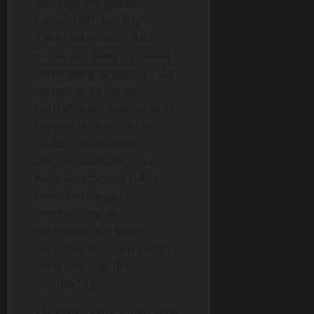
Aku juga mengatakan
bahwa bib*rnya bagus.
Entah keberanian dari
mana, aku bangun sambil
memegang tangannya, dan
memintanya berdiri
berhadapan. Sejenak kami
berpandangan, dan aku
mulai mendekatkan
bib*rku pada bib*rnya.
Kami berc*uman cukup
lama dan sangat
mer*ngs*ng. Aku
perhatikan dia begitu
bern*fsu, mungkin sudah
sejak tadi pagi dia
ter*ngs*ng.
Tanganku yang sudah sejak