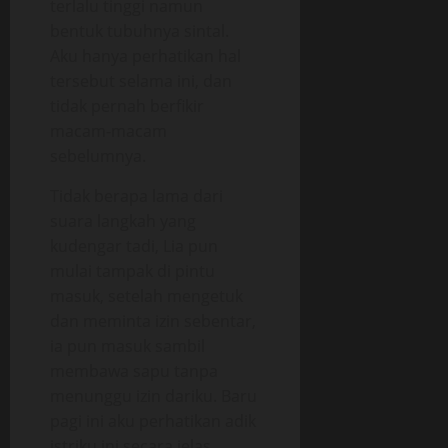
terlalu tinggi namun
bentuk tubuhnya sintal.
Aku hanya perhatikan hal
tersebut selama ini, dan
tidak pernah berfikir
macam-macam
sebelumnya.
Tidak berapa lama dari
suara langkah yang
kudengar tadi, Lia pun
mulai tampak di pintu
masuk, setelah mengetuk
dan meminta izin sebentar,
ia pun masuk sambil
membawa sapu tanpa
menunggu izin dariku. Baru
pagi ini aku perhatikan adik
istriku ini secara jelas.