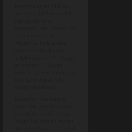
Kesempatan ini tidak aku
sia-siakan, bib*rku pindah
menuju bib*rnya,
sementara ‘Mr. Penny’ku ku
dekatkan ke bib*r
‘Veggy’nya, ku elus-elus
sebentar, lalu aku mulai
selipkan pada bib*r ‘Veggy’
adik Iparku ini. Sudah
seperti layaknya suami dan
istri, kami seakan lupa
dengan segalanya,
Lia bahkan mengerang
minta ‘Mr. Penny’ku segera
masuk. Karena basahnya
‘Veggy’ Lia, dengan mudah
‘Mr. Penny’ku masuk sedikit