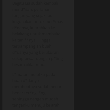
Begitu Lia sudah kembali
mend*sah, perlahan
tangan yang sejak tadi
kugunakan untuk mer*mas
d*danya, kuarahkan ke
belakang untuk membuka
kaitan **nya. Hingga
terpampanglah buah
d*danya yang berukuran
cukup besar dengan p*ting
besar coklat muda.
L*matan mulutku pada
buah d*danya
membuatnya sudah benar-
benar ter*ngs*ng,
sehingga dengan mudah
tanganku menuju ke arah