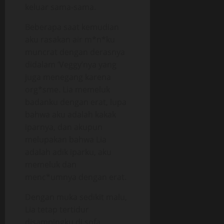
keluar sama-sama.
Beberapa saat kemudian
aku rasakan air m*n*ku
muncrat dengan derasnya
didalam ‘Veggy’nya yang
juga menegang karena
org*sme. Lia memeluk
badanku dengan erat, lupa
bahwa aku adalah kakak
iparnya, dan akupun
melupakan bahwa Lia
adalah adik iparku, aku
memeluk dan
menc*umnya dengan erat.
Dengan muka sedikit malu,
Lia tetap tertidur
disampingku di sofa