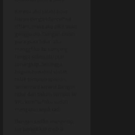
Karena aku selalu tidur
hanya dengan bercel*na
d*lam, maka aku pikir akan
ganggu dia. Dengan masih
pura-pura tidur, aku
mengg*liat ke samping
hingga selimutku pun
tersingkap. Sehingga
bagian bawahku sudah
tidak tertutup apapun,
sementara karena bangun
tidur dan belum sempat ke
WC, kem*lu*nku sudah
mengeras sejak tadi.
Dengan sedikit mengintip,
Lia berkali-kali melirik