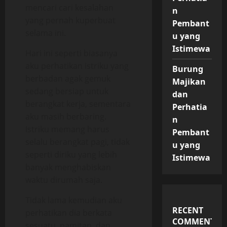
mencari cari kesalahan
n
yang pernah kuperbuat
Pembant
selama ini.
u yang
Istimewa
Hari ini seperti biasanya
aku perhatikan istriku yang
Burung
berbadan agak gemuk
Majikan
sedang bersiap untuk
dan
berangkat kerja, sementara
Perhatia
aku masih berbaring.
n
Istriku memang harus
Pembant
selalu berangkat pagi, tidak
u yang
seperti diriku yang lebih
Istimewa
banyak menghabiskan
waktu dirumah saja.
Tidak lama kemudian aku
RECENT
perhatikan dia berkata
COMMENTS
sesuatu, pamitan, dan