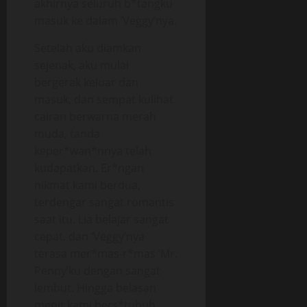
akhirnya seluruh b*tangku
masuk ke dalam ‘Veggy’nya.
Setelah aku diamkan
sejenak, aku mulai
bergerak keluar dan
masuk, dan sempat kulihat
cairan berwarna merah
muda, tanda
keper*wan*nnya telah
kudapatkan. Er*ngan
nikmat kami berdua,
terdengar sangat romantis
saat itu. Lia belajar sangat
cepat, dan ‘Veggy’nya
terasa mer*mas-r*mas ‘Mr.
Penny’ku dengan sangat
lembut. Hingga belasan
menit kami bers*tubuh