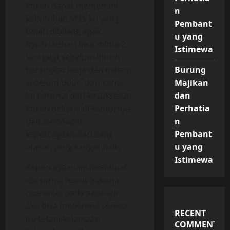
Imron dapat memenuhi
n
kebutuhan s*ks ku yang
Pembant
boleh dibilang agak
u yang
hyp*r..sehari bisa minta 2
Istimewa
sesi pagi sebelum Imron
berangkat kerja dan malam
Burung
sebelum tidur. Dan cerita
Majikan
ini berawal dari kesuksesan
dan
Imron bekerja di kantornya
Perhatia
dan mendapat
n
kepercayaan dari sang
Pembant
atasan yang sangat baik.
u yang
Istimewa
Kepercayaan ini membuat
dia sering harus bekerja
overtime, pada awalnya
aku bisa menerima semua
RECENT
itu tetapi kelamaan
COMMENTS