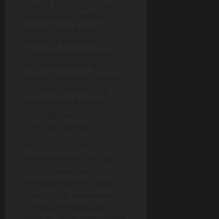
Tiba-tiba terdengar suara
Imron memanggil dari
pinggir tangga yang
membuat pegangan
himpitan Agus terlepas,
lalu aku langsung lari
sambil merapikan pakaian
ku menuju Imron yang
tidak melihat kami dan
meninggalkan Agus dengan
G-str*ng hitamku.
Aku sungguh terkejut
dengan kejadian itu tapi
tanpa disadari aku
merasakan ga*rah yang
cukup tinggi merasakan
tantangan melakukan di