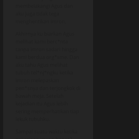
membelakangi Agus dan
aku juga tidak tega
menghentikan Imron,
Akhirnya ku biarkan Agus
melihat kami berc*nta
tanpa Imron sadari hingga
kami berdua org*sme. Dan
aku tahu Agus melihat
tubuh tel*nj*ngku ketika
Imron melepaskan
pen*snya dan terjongkok di
bawah meja. Setelah
kejadian itu Agus lebih
sering memperhatikan tiap
lekuk tubuhku.
Sampai suatu waktu ketika