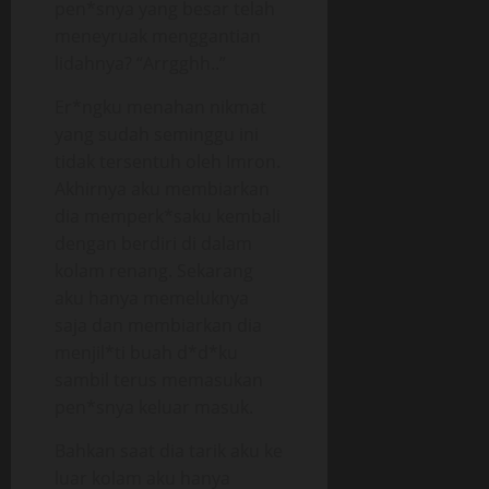
pen*snya yang besar telah
meneyruak menggantian
lidahnya? “Arrgghh..”
Er*ngku menahan nikmat
yang sudah seminggu ini
tidak tersentuh oleh Imron.
Akhirnya aku membiarkan
dia memperk*saku kembali
dengan berdiri di dalam
kolam renang. Sekarang
aku hanya memeluknya
saja dan membiarkan dia
menjil*ti buah d*d*ku
sambil terus memasukan
pen*snya keluar masuk.
Bahkan saat dia tarik aku ke
luar kolam aku hanya