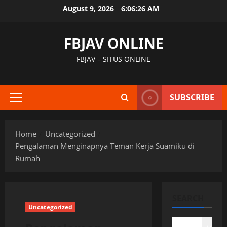
Skip
August 9, 2026
6:06:27 AM
to
content
FBJAV ONLINE
FBJAV – SITUS ONLINE
SUBSCRIBE
Primary
Menu
Home
Uncategorized
Pengalaman Menginapnya Teman Kerja Suamiku di
Rumah
SEARCH
Uncategorized