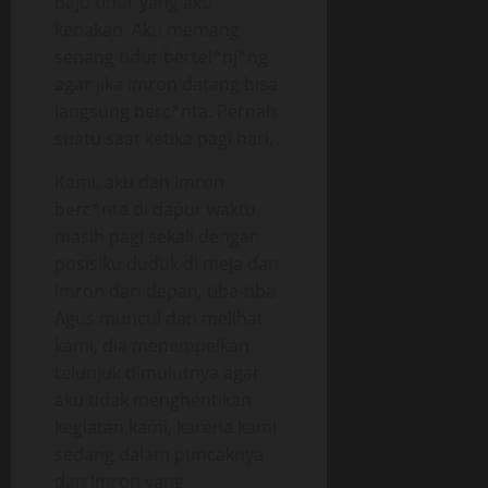
baju tidur yang aku
kenakan. Aku memang
senang tidur bertel*nj*ng
agar jika Imron datang bisa
langsung berc*nta. Pernah
suatu saat ketika pagi hari,
Kami, aku dan Imron
berc*nta di dapur waktu
masih pagi sekali dengan
posisiku duduk di meja dan
Imron dari depan, tiba-tiba
Agus muncul dan melihat
kami, dia menempelkan
telunjuk dimulutnya agar
aku tidak menghentikan
kegiatan kami, karena kami
sedang dalam puncaknya
dan Imron yang