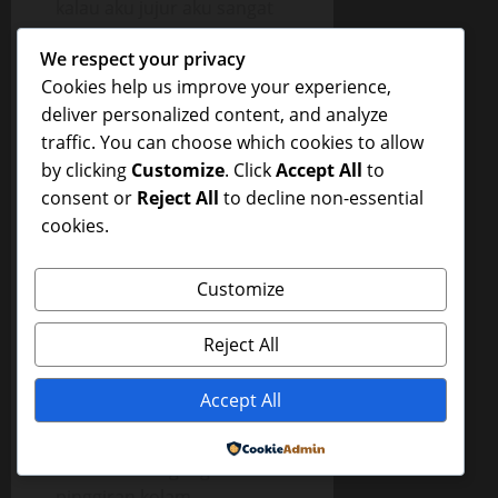
kalau aku jujur aku sangat
ingin memeluk dan
We respect your privacy
menggoyangkan pant*tku
Cookies help us improve your experience,
mengimbangi goyangan
deliver personalized content, and analyze
l*arnya.
traffic. You can choose which cookies to allow
Hanya suara er*nggannya
by clicking
Customize
. Click
Accept All
to
dan suara pen*snya maju
consent or
Reject All
to decline non-essential
mundur di dalam v*gin*ku,
cookies.
clok..clok..clep..dia tahu
bahwa aku sudah berada
Customize
dalam kekuasaannya.
Beberapa saat kemudian
Reject All
kembali aku yang
mengalami org*sme
Accept All
diawali er*nganku “Ahhh..”
aku menggigit keras bibirku
Powered by
sambil memegang keras
pinggiran kolam,