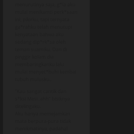
menurutinya saja, g*la aku
mulai menikamti perk*saan
ini, pikirku, tapi ternyata
ga*rahku telah menutupi
kenyataan bahwa aku
sedang dip*rk*sa oleh
teman suamiku. Dan di
pinggir kolam dia
membaringkanku lalu
mulai menyet*buhi kembai
tubuh mulusku..
”Kau sangat cantik dan
s*ksi Mesi..ahh” bisiknya
ditelingaku.
Aku hanya memejamkan
mata berpura-pura tidak
menikmatinya, padahal