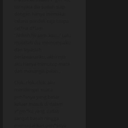
ternyata dia sudah siap
dengan hanya memakai
celana pendek saja tanpa
cel*na d*lam.
“Ahhhh?Braam..kau..:’ Lalu
mulailah dia memompaku
dan lepaslah
perlawananku, akhirnya
aku hanya menutup mata
dan menangis pelan..
Clok..clok..clok..aku
mendengar suara
pen*snya yang besar
keluar masuk di dalam
v*gin*ku yang sudah
sangat basah hingga
memudahkan pen*snya