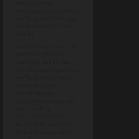
kedua tanganku
memegang gelas dia bebas
mer*ba buah d*d*ku dari
luar dan terus menc*umi
leherku,
Sambil meronta-ronta aku
merasakan ga*rahku
meningkat, apalagi saat
tiba-tiba tangan Agus mulai
mer*ba belahan bawah
gaunku hingga ke
sel*ngk*nganku.
“Agus..hentikan Agus aku
mohon..tolong
Agus..jangan lakukan
itu..”,rintihku, tapi Agus
terus menyerang dan jari