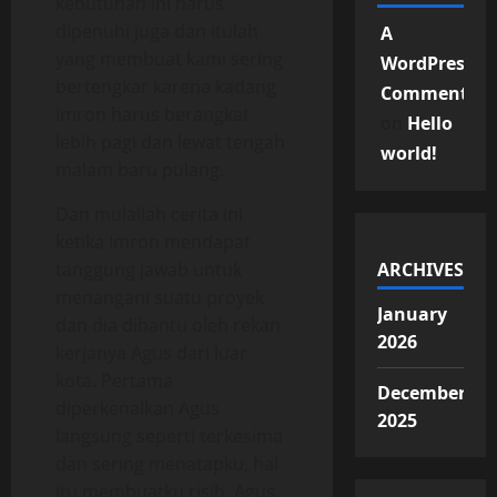
kebutuhan ini harus
dipenuhi juga dan itulah
A
yang membuat kami sering
WordPress
bertengkar karena kadang
Commenter
Imron harus berangkat
on
Hello
lebih pagi dan lewat tengah
world!
malam baru pulang.
Dan mulailah cerita ini
ketika Imron mendapat
tanggung jawab untuk
ARCHIVES
menangani suatu proyek
January
dan dia dibantu oleh rekan
2026
kerjanya Agus dari luar
kota. Pertama
December
diperkenalkan Agus
2025
langsung seperti terkesima
dan sering menatapku, hal
itu membuatku risih. Agus