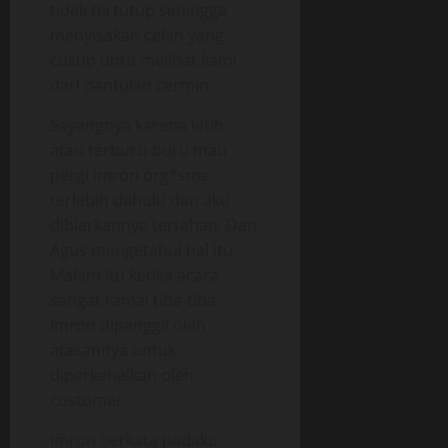
tidak tertutup sehingga
menyisakan celah yang
cukup untu melihat kami
dari pantulan cermin,
Sayangnya karena letih
atau terburu-buru mau
pergi Imron org*sme
terlebih dahulu dan aku
dibiarkannya tertahan. Dan
Agus mengetahui hal itu.
Malam itu ketika acara
sangat ramai tiba-tiba
Imron dipanggil oleh
atasannya untuk
diperkenalkan oleh
customer.
Imron berkata padaku