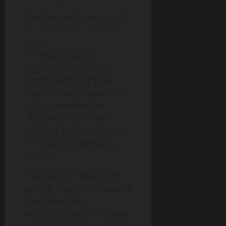
“Udah nanti kacanya pecah
lho..cakep deh..!”, canda
Agus
“Ah bisa aja kamu
Agus”,balasku tersipu.
Setelah berbincang2 di
depan cermin cukup lama
Agus meminta tolong
dipegangkan gelasnya
sehingga kedua tanganku
memegang gelasnya dan
gelasku.
“Aku bisa membuat kamu
tampak lebih s*ksi”,katanya
sambil langsung
memegang rambutku yang