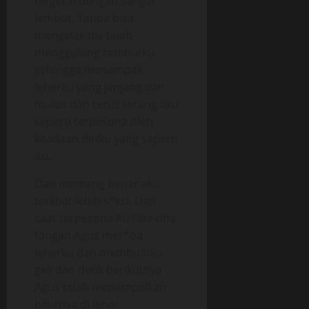
tergerai dengan sangat
lembut. Tanpa bisa
mengelak dia telah
menggulung rambutku
sehingga menampak
leherku yang jenjang dan
mulus dan terus terang aku
seperti terpesona oleh
keadaan diriku yang seperti
itu.
Dan memang benar aku
terlihat lebih s*ksi. Dan
saat terpesona itu tiba-tiba
tangan Agus mer*ba
leherku dan membuatku
geli dan detik berikutnya
Agus telah menempelkan
bibirnya di leher