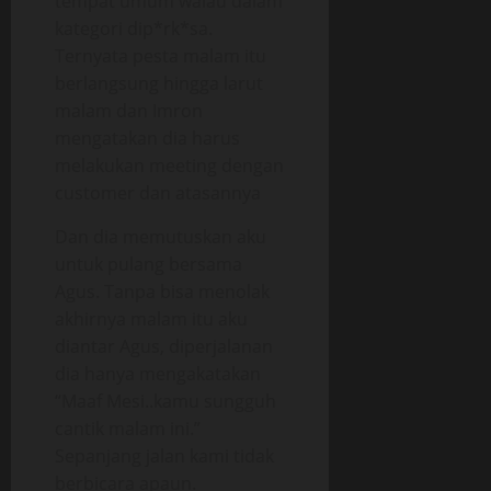
tempat umum walau dalam
kategori dip*rk*sa.
Ternyata pesta malam itu
berlangsung hingga larut
malam dan Imron
mengatakan dia harus
melakukan meeting dengan
customer dan atasannya
Dan dia memutuskan aku
untuk pulang bersama
Agus. Tanpa bisa menolak
akhirnya malam itu aku
diantar Agus, diperjalanan
dia hanya mengakatakan
“Maaf Mesi..kamu sungguh
cantik malam ini.”
Sepanjang jalan kami tidak
berbicara apaun.