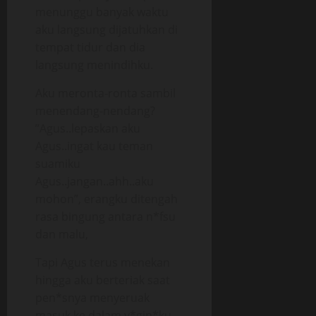
menunggu banyak waktu
aku langsung dijatuhkan di
tempat tidur dan dia
langsung menindihku.
Aku meronta-ronta sambil
menendang-nendang?
”Agus..lepaskan aku
Agus..ingat kau teman
suamiku
Agus..jangan..ahh..aku
mohon”, erangku ditengah
rasa bingung antara n*fsu
dan malu,
Tapi Agus terus menekan
hingga aku berteriak saat
pen*snya menyeruak
masuk ke dalam v*gin*ku,