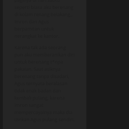
paginya di hari sabtu
seperti biasa aku berenang
di kolam renang belakang,,
Imron dan Agus
berpamitan untuk
nerangkat ke kantor.
Karena tak ada seorang
pun aku memberanikan diri
untuk berenang t*npa
pakaian. Saat asiknya
berenang tanpa disadari,
Agus ternyata beralasan
tidak enak badan dan
kembali pulang, karena
Imron sangat
mempercayainya maka dia
izinkan Agus pulang sendiri.