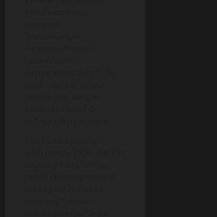
kamarku, aku terkejut
ketika mendengar
suaranya’,
“Mesi aku ingin
mengembalikan ini”‘
katanya sambil
menyerahkan G-str*ngku
berdiri dengan celana
pendek saja, dengan
berdiri aku ambil G-
str*ngku dengan cepat,
Tapi saat itu juga Agus
telah menyergapku lagi dan
langsung menc*umiku
sambil langsung menarik
kaitan gaun malamku,
maka bug*lah aku
diahadapannya. Tanpa