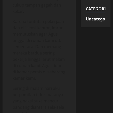
cukup tampan gagah dan
CATEGORIES
kekar.
Uncategorize
Karena tuntutan pekerjaan
dan efisiensi kantor, Imron
memutuskan agar Agus
tinggal di rumah kami utk
sementara. Dan memang
mereka berdua sering
bekerja hingga larut malam
di rumah kami. Agus tidur
di kamar persis di seberang
kamar kami.
Sering di malam hari aku
berpamitan tidur matanya
yang nakal suka mencuri
pandang diantara sela-sela