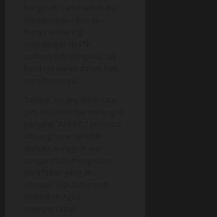
bergerak. Lama sekali dia
memompaku dan aku
hanya terbaring
mendengar des*h
nafasnya di telingaku, tak
berdaya walau dalam hati
menikmatinya.
Sampai kurang lebih satu
jam aku akhirnya melenguh
panjang “Ahhh?..” ternyata
aku org*sme terlebih
dahulu, sungguh aku
sangat malu mengalami
perk*saan yang aku
nikmati. Sepuluh menit
kemudian Agus
mempercepat