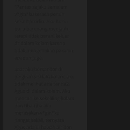
“Pantas sajaku semalam
v*gin*ku terasa penuh
sekali”‘pikirku. Aku buru-
buru berenang menjauh
tetapi tidak berani keluar
dr dalam kolam karena
tidak mengenakan pakaian
apapun juga.
Saat aku bersandar di
pingiran sisi lain kolam, aku
tidak melihat ada tanda2
Agus di dalam kolam. Aku
mencari ke sekeliling kolam
dan tiba-tiba aku
merasakan v*gin*ku
hangat sekali, ternyata
Agus ada di bawah air dan