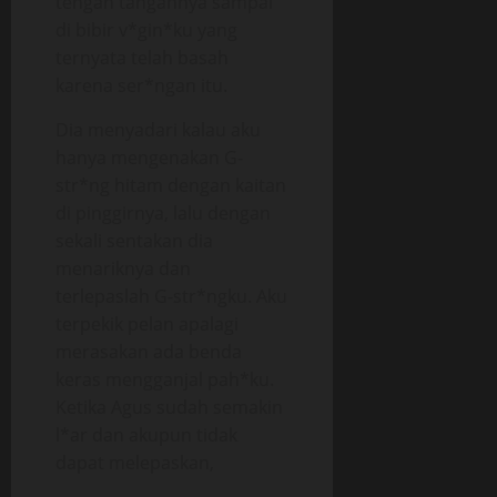
tengah tangannya sampai
di bibir v*gin*ku yang
ternyata telah basah
karena ser*ngan itu.
Dia menyadari kalau aku
hanya mengenakan G-
str*ng hitam dengan kaitan
di pinggirnya, lalu dengan
sekali sentakan dia
menariknya dan
terlepaslah G-str*ngku. Aku
terpekik pelan apalagi
merasakan ada benda
keras mengganjal pah*ku.
Ketika Agus sudah semakin
l*ar dan akupun tidak
dapat melepaskan,