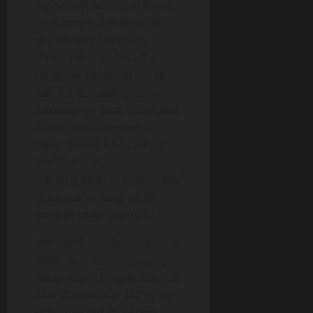
Agus masuk dengan kunci
milik Imron dan melihat
aku sedang berenang
t*npa pakaian. Lalu dia
bergerak ke kolam renag
dan melepaskan seluruh
pakaiannya, saat itulah aku
sadari kedatangannya,
“Agus..kenapa kau ada di
sini?” tanyaku,
“Tenang Mesi suamimu ada
di kantor sedang sibuk
dengan pekerjaannya”,
Aku melihat tubuhnya yang
kekar dan pen*snya yang
besar mengangguk angguk
saat dia berjalan tel*nj*ng
masuk ke dalam kolam