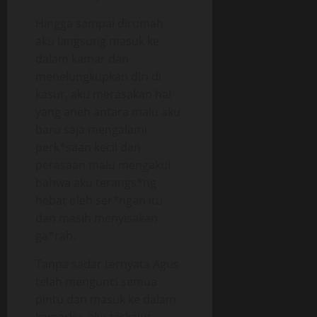
Hingga sampai dirumah
aku langsung masuk ke
dalam kamar dan
menelungkupkan diri di
kasur, aku merasakan hal
yang aneh antara malu aku
baru saja mengalami
perk*saan kecil dan
perasaan malu mengakui
bahwa aku terangs*ng
hebat oleh ser*ngan itu
dan masih menyisakan
ga*rah.
Tanpa sadar ternyata Agus
telah mengunci semua
pintu dan masuk ke dalam