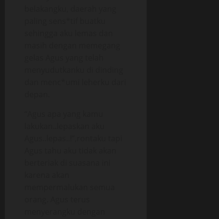
belakangku, daerah yang
paling sens*tif buatku
sehingga aku lemas dan
masih dengan memegang
gelas Agus yang telah
menyudutkanku di dinding
dan menc*umi leherku dari
depan.
“Agus apa yang kamu
lakukan..lepaskan aku
Agus..lepas..!”,rontaku tapi
Agus tahu aku tidak akan
berteriak di suasana ini
karena akan
mempermalukan semua
orang. Agus terus
menyerangku dengan