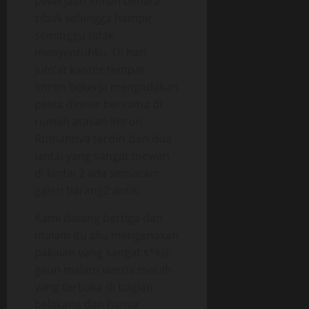
pekerjaan Imron benar2
sibuk sehingga hampir
seminggu tidak
menyentuhku. Di hari
Jum’at kantor tempat
Imron bekerja mengadakan
pesta dinner bersama di
rumah atasan Imron .
Rumahnya terdiri dari dua
lantai yang sangat mewah
di lantai 2 ada semacam
galeri barang2 antik.
Kami datang bertiga dan
malam itu aku mengenakan
pakaian yang sangat s*ksi,
gaun malam warna merah
yang terbuka di bagian
belakang dan hanya