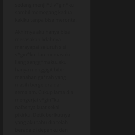
sedang menjil*ti v*gin*ku
sambil memegang kedua
kakiku tanpa bisa meronta.
Akhirnya aku hanya bisa
merasakan lidahnya
merayapai seluruh sisi
v*gin*ku dan memasuki
liang sengg*maku..aku
hanya menggigit bibir
menahan ga*rah yang
masih bergelora dari
semalam. Cukup lama dia
mengerjai v*gin*ku,
nafasnya kuat sekali
pikirku. Detik berikutnya
yang aku tahu dia telah
berada di depanku dan