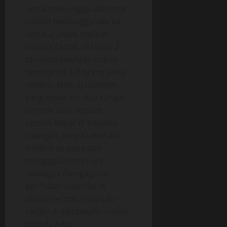
untuk menunggu sebentar,
sambil menunggu aku ke
lantai 2 untuk melihat
barang2 antik, di lantai 2
ternyata keadaan cukup
sepi hanya 2-3 orang yang
melihat-lihat di ruangan
yang besar itu. Aku sangat
tertarik oleh sebuah
cermin besar di pojokan
ruangan, tanpa takut aku
melihat ke sana dan
mengaguminya juga
sekaligus mengagumi
kes*ksian tubuhku di
depan cermin, tanpa ku
sadari di sampingku sudah
berada Agus .