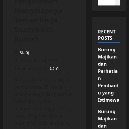
Pengalaman
Search
Menginapnya
Teman Kerja
Suamiku di
RECENT
Rumah
POSTS
Burung
5ta0j
Majikan
December 14, 2025
dan
19 minutes read
0
Perhatia
n
Sebut saja nama ku Mesi,
Pembant
wanita umur 28 thn dan
u yang
orang-orang bilang bentuk
Istimewa
tubuhku amatlah
proposional, tinggi 170 cm
Burung
berat 55kg dan ukuran
Majikan
buah d*d* 34B, ditunjang
dan