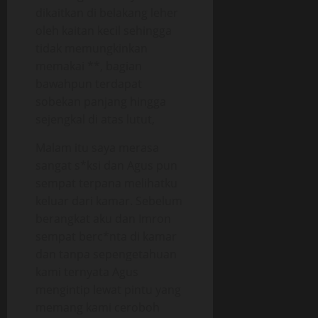
dikaitkan di belakang leher
oleh kaitan kecil sehingga
tidak memungkinkan
memakai **, bagian
bawahpun terdapat
sobekan panjang hingga
sejengkal di atas lutut,
Malam itu saya merasa
sangat s*ksi dan Agus pun
sempat terpana melihatku
keluar dari kamar. Sebelum
berangkat aku dan Imron
sempat berc*nta di kamar
dan tanpa sepengetahuan
kami ternyata Agus
mengintip lewat pintu yang
memang kami ceroboh