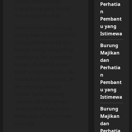
wajah cantik (itu juga
Perhatia
orang-orang yang bilang)
n
dan kulit putih cerah.
Pembant
u yang
Sebelumnya aku memang
Istimewa
sering bekerja menjadi SPG
pada pameran mobil dan
Burung
banyak orang mengelilingi
Majikan
mobil yang Aku pamerkan
dan
bukan utk melihat mobil
Perhatia
tetapi untuk melihatku, Aku
n
Menikah dengan Imron, 30
Pembant
thn, seorang pekerja
u yang
sukses. Kami memang
Istimewa
sepakat utk tidak punya
anak terlebih dahulu dan
Burung
kehidupan s*ks kami baik-
Majikan
baik saja,
dan
Perhatia