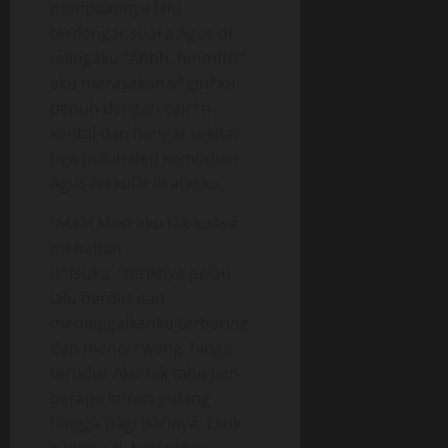
pompaannya lalu
terdengar suara Agus di
telingaku “Ahhh..hmmfff?”
aku merasakan v*gin*ku
penuh dengan cair*n
kental dan hangat sekitar
tiga puluh deti kemudian
Agus terkulai di atasku.
“Maaf Mesi aku tak kuasa
menahan
n*fsuku..”bisiknya pelan
lalu berdiri dan
meninggalkanku terbaring
dan mener*wang. hinga
tertidur Aku tak tahu jam
berapa Imron pulang
hingga pagi harinya. Esok