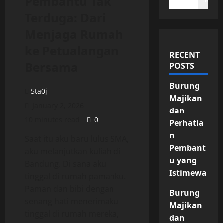
Pembantu Tak
Search
Terduga: Dari
Menjaga Rumah
ke Petualangan
RECENT
Bersama
POSTS
Burung
5ta0j
Majikan
January 2, 2026
dan
10 minutes read
0
Perhatia
n
Saat itu aku baru lulus SMA,
Pembant
aku melanjutkan kuliah di
u yang
Bandung. Di sana aku
Istimewa
tinggal di rumah pamanku.
Paman dan bibi dengan
Burung
senang hati menerimaku
Majikan
tinggal di rumah mereka,
dan