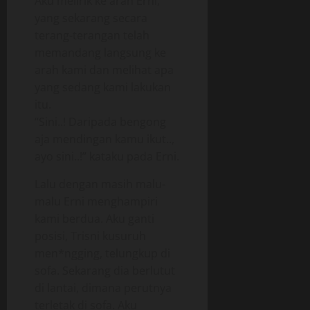
Aku melirik ke arah Erni,
yang sekarang secara
terang-terangan telah
memandang langsung ke
arah kami dan melihat apa
yang sedang kami lakukan
itu.
“Sini..! Daripada bengong
aja mendingan kamu ikut..,
ayo sini..!” kataku pada Erni.
Lalu dengan masih malu-
malu Erni menghampiri
kami berdua. Aku ganti
posisi, Trisni kusuruh
men*ngging, telungkup di
sofa. Sekarang dia berlutut
di lantai, dimana perutnya
terletak di sofa. Aku