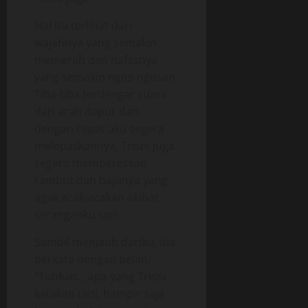
Hal itu terlihat dari
wajahnya yang semakin
memerah dan nafasnya
yang semakin ngos-ngosan.
Tiba-tiba terdengar suara
dari arah dapur dan
dengan cepat aku segera
melepaskannya, Trisni juga
segera membereskan
rambut dan bajunya yang
agak acak-acakan akibat
seranganku tadi.
Sambil menjauh dariku, dia
berkata dengan pelan,
“Tuhkan.., apa yang Trisni
katakan tadi, hampir saja