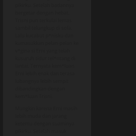
pikirku. Setelah badannya
bergetar dengan hebat,
Trisni pun terkulai lemas
sambil telungkup di sofa.
Lalu kucabut p*nisku dan
kumasukkan pelan-pelan ke
v*gina si Erni yang telah
kusuruh tidur tel*ntang di
lantai. Ternyata kem*luan
Erni lebih enak dan terasa
lubangnya lebih sempit
dibandingkan dengan
kem*luan Trisni.
Mungkin karena Erni masih
lebih muda dan jarang
ketemu dengan suaminya
pikirku. Setelah masuk