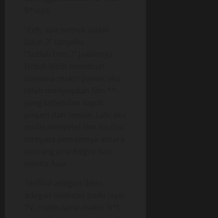
B*-nya.
“Eeh, apa semua sudah
tidur..?” tanyaku.
“Sudah Den..!” jawabnya.
Untuk lebih membuat
suasana makin panas, aku
telah menyiapkan film **
yang kebetulan dapat
pinjam dari teman. Lalu aku
mulai menyetel film itu dan
ternyata pemainnya antara
seorang pria Negro dan
wanita Asia.
Terlihat adegan demi
adegan melintas pada layar
TV, makin lama makin ‘h*t’