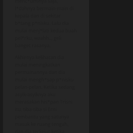
menc*uminya saja,
l*dahnya bermain-main di
kepala dan di sekitar
b*tang p*nisku. Lalu dia
mulai menj*lati kedua buah
pel*rku, waahh.., geli
banget rasanya.
Akhirnya kelihatan dia
mulai meningkatkan
permainannya dan dia
mulai mengh*sap p*nisku
pelan-pelan. Ketika sedang
asyik-asyiknya aku
merasakan his*pan Trisni
itu, tiba-tiba si Erni
pembantu yang satunya
masuk ke ruang tengah,
dan dia terkejut ketika