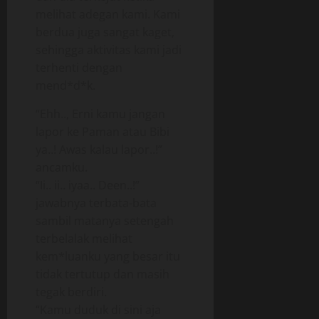
melihat adegan kami. Kami
berdua juga sangat kaget,
sehingga aktivitas kami jadi
terhenti dengan
mend*d*k.
“Ehh.., Erni kamu jangan
lapor ke Paman atau Bibi
ya..! Awas kalau lapor..!”
ancamku.
“Ii.. ii.. iyaa.. Deen..!”
jawabnya terbata-bata
sambil matanya setengah
terbelalak melihat
kem*luanku yang besar itu
tidak tertutup dan masih
tegak berdiri.
“Kamu duduk di sini aja