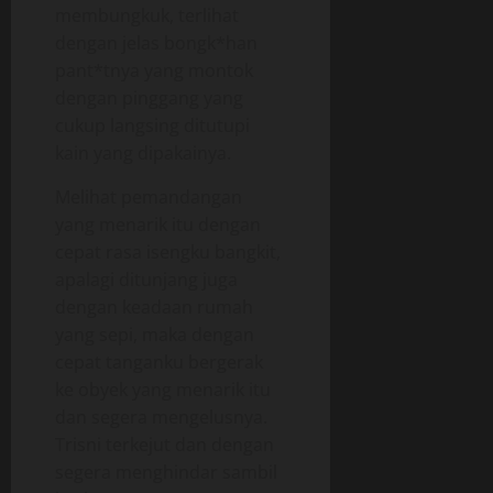
membungkuk, terlihat
dengan jelas bongk*han
pant*tnya yang montok
dengan pinggang yang
cukup langsing ditutupi
kain yang dipakainya.
Melihat pemandangan
yang menarik itu dengan
cepat rasa isengku bangkit,
apalagi ditunjang juga
dengan keadaan rumah
yang sepi, maka dengan
cepat tanganku bergerak
ke obyek yang menarik itu
dan segera mengelusnya.
Trisni terkejut dan dengan
segera menghindar sambil