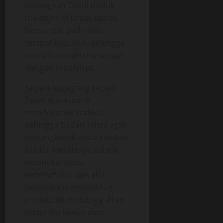
sedangkan Trisni duduk
melonjor di lantai sambil
bersandar pada sofa
tempat kududuk, sehingga
posisi barangku itu sejajar
dengan kepalanya.
Segera kupegang kepala
Trisni dan kutarik
mendekat ke arahku,
sehingga badan Trisni agak
merangkak di antara kedua
kakiku. Kepalanya kutarik
mendekat pada
kem*lu*nku, dan aku
berusaha memasukkan
p*nisku ke mulutnya. Akan
tetapi dia hanya mau