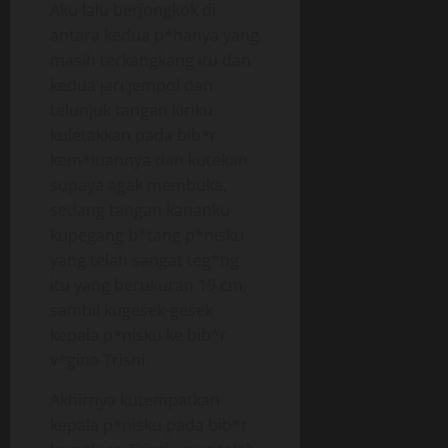
Aku lalu berjongkok di
antara kedua p*hanya yang
masih terkangkang itu dan
kedua jari jempol dan
telunjuk tangan kiriku
kuletakkan pada bib*r
kem*luannya dan kutekan
supaya agak membuka,
sedang tangan kananku
kupegang b*tang p*nisku
yang telah sangat teg*ng
itu yang berukuran 19 cm,
sambil kugesek-gesek
kepala p*nisku ke bib*r
v*gina Trisni.
Akhirnya kutempatkan
kepala p*nisku pada bib*r