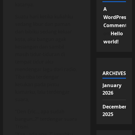
katanya.
A
Suatu hari ketika kuliahku
WordPress
sedang libur dan paman
Commenter
dan bibiku sedang keluar
on
Hello
kota, aku bangun agak
world!
kesiangan dan sambil
masih tidur-tiduran di
tempat tidur aku
mendengar lagu dari radio.
ARCHIVES
Tiba-tiba terdengar
ketukan pada pintu
January
kamarku, lalu terdengar
2026
suara,
December
“Den Eric.., apa sudah
2025
bangun..?” terdengar suara
Trisni.
“Yaa.. ada apa..?” jawabku.