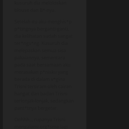
kusuruh dia meloloskan
blouse dan B*-nya.
Setelah itu aku menghis*p
p*tingnya berganti-ganti,
dia kelihatan sudah sangat
ter*ngs*ng. Kusuruh dia
melepaskan semua sisa
pakaiannya, sementara
pada saat bersamaan aku
merasakan p*nisku yang
berada di dalam v*gina
Trisni tersiram oleh cairan
hangat dan badan Trisni
terlonjak-lonjak, sedangkan
pant*tnya bergetar.
Oohhh.., rupanya Trisni
mengalami org*sme lagi