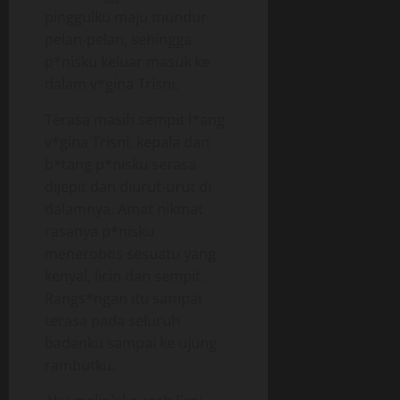
pinggulku maju mundur
pelan-pelan, sehingga
p*nisku keluar masuk ke
dalam v*gina Trisni.
Terasa masih sempit l*ang
v*gina Trisni, kepala dan
b*tang p*nisku serasa
dijepit dan diurut-urut di
dalamnya. Amat nikmat
rasanya p*nisku
menerobos sesuatu yang
kenyal, licin dan sempit.
Rangs*ngan itu sampai
terasa pada seluruh
badanku sampai ke ujung
rambutku.