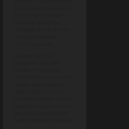
memerah. Tidak berselang
lama kemudian badannya
Trisni bergetar dengan
hebat dan pant*tnya
terangkat ke atas dan dari
mulutnya terdengar
d*sahan panjang.
Rupanya dia telah
mengalami org*sme.
Setelah itu badannya
terkulai lemas di atas sofa,
dengan kedua kakinya
tetap terjulur ke lantai,
matanya terpejam dan dari
wajahnya terpancar suatu
kepuasan, pada dahinya
terlihat bitik-bintik keringat.