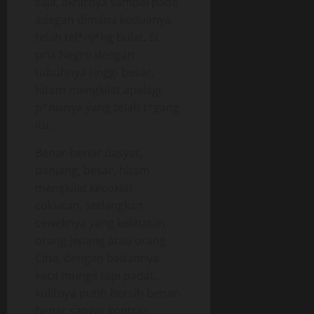
saja, akhirnya sampai pada
adegan dimana keduanya
telah tel*nj*ng bulat. Si
pria Negro dengan
tubuhnya tinggi besar,
hitam mengkilat apalagi
p*nisnya yang telah t*gang
itu,
Benar-benar dasyat,
panjang, besar, hitam
mengkilat kecoklat-
coklatan, sedangkan
ceweknya yang kelihatan
orang Jepang atau orang
Cina, dengan badannya
kecil mungil tapi padat,
kulitnya putih bersih benar-
benar sangat kontras