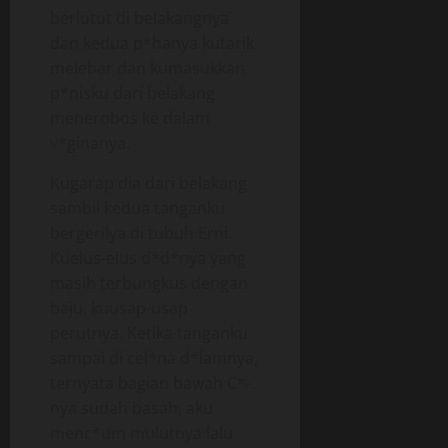
berlutut di belakangnya
dan kedua p*hanya kutarik
melebar dan kumasukkan
p*nisku dari belakang
menerobos ke dalam
v*ginanya.
Kugarap dia dari belakang
sambil kedua tanganku
bergerilya di tubuh Erni.
Kuelus-elus d*d*nya yang
masih terbungkus dengan
baju, kuusap-usap
perutnya. Ketika tanganku
sampai di cel*na d*lamnya,
ternyata bagian bawah C*-
nya sudah basah, aku
menc*um mulutnya lalu