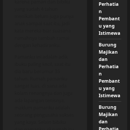
karena paman dan bibiku
Perhatia
yang sudah 4 tahun
n
menikah belum juga punya
Pembant
anak sampai saat itu, jadi
u yang
kata mereka biar suasana
Istimewa
rumahnya tambah ramai
Burung
dengan kehadiranku.
Majikan
Pamanku ini adalah adik
dan
ibuku paling kecil, saat itu
Perhatia
dia baru berumur 35
n
tahun. Rumah pamanku
Pembant
sangat luas, di sana ada
u yang
kolam renangnya dan juga
Istimewa
ada lapangan tenisnya,
Burung
maklum pamanku adalah
Majikan
seorang pengusaha sukses
dan
yang kaya. Selain bibiku
Perhatia
dan pamanku, di rumah itu