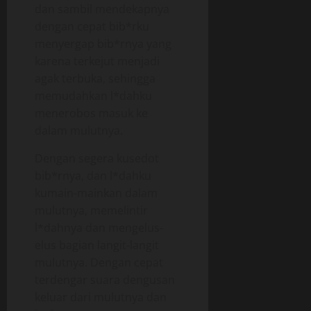
dan sambil mendekapnya
dengan cepat bib*rku
menyergap bib*rnya yang
karena terkejut menjadi
agak terbuka, sehingga
memudahkan l*dahku
menerobos masuk ke
dalam mulutnya.
Dengan segera kusedot
bib*rnya, dan l*dahku
kumain-mainkan dalam
mulutnya, memelintir
l*dahnya dan mengelus-
elus bagian langit-langit
mulutnya. Dengan cepat
terdengar suara dengusan
keluar dari mulutnya dan