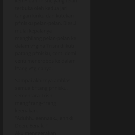
kem*luan Trisni, yang telah
terbuka oleh kedua jari
tangan kiriku dan kutekan
p*nisku pelan-pelan. Bles..!
mulai kepalanya
menghilang pelan-pelan ke
dalam v*gina Trisni diikuti
patang p*nisku, centi demi
centi menerobos ke dalam
l*ang v*ginanya.
Sampai akhirnya amblas
semua b*tang p*nisku,
sementara Trisni
meng*rang-*rang
keenakan.
“Aduhh.. eennaak.., ennkk
Deen. Eenak..!”
Aku menggerakan