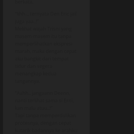
berkata,
“Iihh.., ternyata Den Eric jail
juga yaa..!”
Melihat wajah Trisni yang
masem-masem itu tanpa
memperlihatkan ekspresi
marah, maka dengan cepat
aku bangkit dari tempat
tidur dan segera
menangkap kedua
tangannya.
“Aahh.. jangaann Deenn,
nanti terlihat sama si Erni,
kan malu atuu..!”
Tapi tanpa memperdulikan
protesnya, dengan cepat
kutarik badannya ke arahku