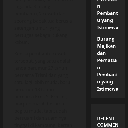
n
juga ada 3 orang
Pembant
pembantu, 2 cewek dan
u yang
seorang bapak tua berusia
Istimewa
setengah umur, yang
bertugas sebagai tukang
Burung
kebun.
Majikan
dan
Kedua pembantu cewek
Perhatia
tersebut, yang satu adalah
n
janda berumur 27 tahun
Pembant
bernama Trisni dan yang
u yang
satu lagi lebih muda, baru
Istimewa
berumur 18 tahun
bernama Erni. Si Erni ini,
biarpun masih berumur
begitu muda, tapi sudah
bersuami dan suaminya
RECENT
COMMENTS
tinggal di kampung, bertani