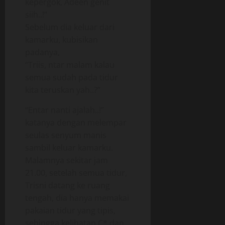
kepergok, Adeen genit
siih..!”
Sebelum dia keluar dari
kamarku, kubisikan
padanya,
“Triis, ntar malam kalau
semua sudah pada tidur
kita teruskan yah..?”
“Entar nanti ajalah..!”
katanya dengan melempar
seulas senyum manis
sambil keluar kamarku.
Malamnya sekitar jam
21.00, setelah semua tidur,
Trisni datang ke ruang
tengah, dia hanya memakai
pakaian tidur yang tipis,
sehingga kelihatan C* dan