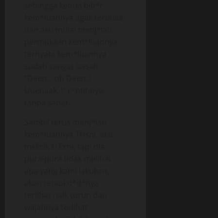
sehingga kedua bib*r
kem*luannya agak terbuka
dan aku mulai menj*lati
permukaan kem*luannya,
ternyata kem*luannya
sudah sangat basah.
“Deen.., oh Deen..!
Uuenaak..!” r*ntihnya
tanpa sadar.
Sambil terus menj*lati
kem*luannya Trisni, aku
melirik si Erni, tapi dia
pura-pura tidak melihat
apa yang kami lakukan,
akan tetapi d*d*nya
terlihat naik turun dan
wajahnya terlihat