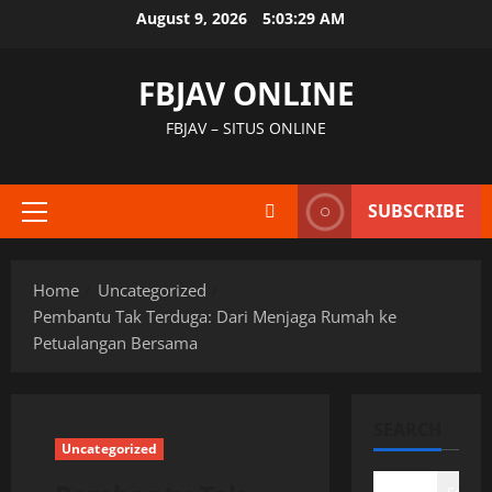
Skip
August 9, 2026
5:03:30 AM
to
content
FBJAV ONLINE
FBJAV – SITUS ONLINE
SUBSCRIBE
Primary
Menu
Home
Uncategorized
Pembantu Tak Terduga: Dari Menjaga Rumah ke
Petualangan Bersama
SEARCH
Uncategorized