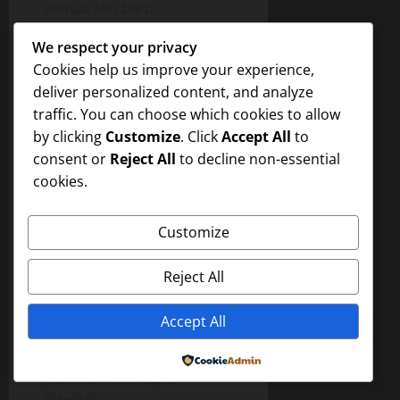
semua aku baru
merasakan bahwa v*gina si
We respect your privacy
Erni itu dapat mengempot-
Cookies help us improve your experience,
empot, p*nisku seperti
deliver personalized content, and analyze
diremas-remas dan
traffic. You can choose which cookies to allow
dihis*p-his*p rasanya.
by clicking
Customize
. Click
Accept All
to
“Uh enak banget
consent or
Reject All
to decline non-essential
m*m*kmu Errr. Kamu
cookies.
apain itu m*m*kmu heh..?”
kataku dan si Erni hanya
senyum-senyum saja, lalu
Customize
kupompa dengan lebih
semangat.
Reject All
“Den.., ayoo lebih cepat..!
Accept All
Deen.. lebih cepat. Iiih..!”
dan kelihatan bahwa si Erni
Powered by
pun akan mencapai