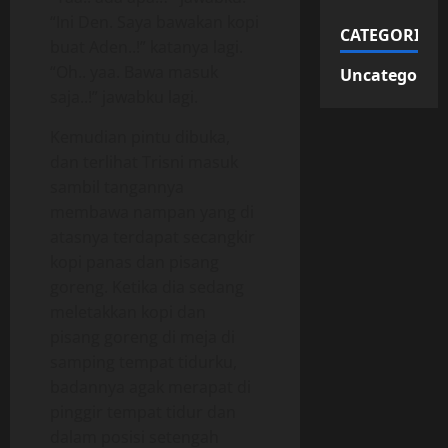
“Ini Den. Saya bawakan kopi
CATEGORIES
buat Aden..!” katanya lagi.
“Oh.. yaa. Bawa masuk
Uncategorize
saja..!” jawabku lagi.
Kemudian pintu dibuka,
dan terlihat Trisni masuk
sambil tangannya
membawa nampan yang di
atasnya terdapat secangkir
kopi panas dan pisang
goreng. Ketika dia sedang
meletakkan kopi dan
pisang goreng di meja di
samping tempat tidurku,
badannya agak merapat di
pinggir tempat tidur dan
dalam posisi setengah