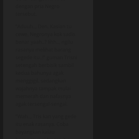
dengan pria Negro
tersebut.
“Aduuh.., Den. Kasian tu
cewe, Negronya kok sadis
benar yaah..? Iihh.., ngilu
rasanya melihat barang
segede itu..!” guman Trisni
setengah berbisik sambil
kedua bahunya agak
menggigil, sedangkan
wajahnya tampak mulai
memerah dan nafasnya
agak tersengal-sengal.
“Wah.., Tris kan yang gede
itu enak rasanya. Coba
bayangkan kalau