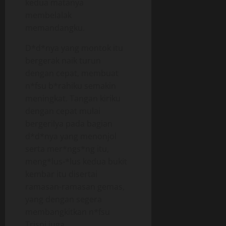
kedua matanya
membelalak
memandangku.
D*d*nya yang montok itu
bergerak naik turun
dengan cepat, membuat
n*fsu b*rahiku semakin
meningkat. Tangan kiriku
dengan cepat mulai
bergerilya pada bagian
d*d*nya yang menonjol
serta mer*ngs*ng itu,
meng*lus-*lus kedua bukit
kembar itu disertai
ramasan-ramasan gemas,
yang dengan segera
membangkitkan n*fsu
Trisni juga.