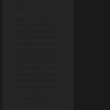
sambil nonton film itu..!”
sahutkku.
Dengan diam-diam dia
segera duduk di lantai
sambil matanya tertuju ke
layar TV. Aku kemudian
melanjutkan aktivitasku
terhadap Trisni, dengan
melucuti semua baju Trisni.
Trisni terlihat agak kikuk
juga terhadap Erni, akan
tetapi melihat Erni yang
sedang asyik menonton
adegan yang berlasung di
layar TV itu, akhirnya diam
saja membiarkanku
melanjutkan aktivitasku itu.