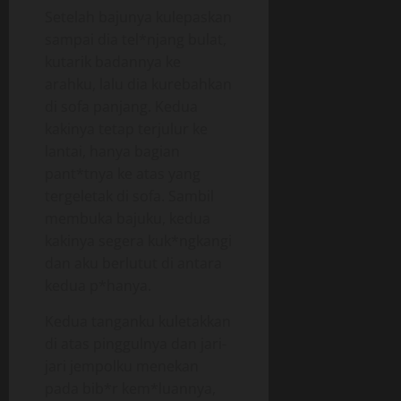
Setelah bajunya kulepaskan
sampai dia tel*njang bulat,
kutarik badannya ke
arahku, lalu dia kurebahkan
di sofa panjang. Kedua
kakinya tetap terjulur ke
lantai, hanya bagian
pant*tnya ke atas yang
tergeletak di sofa. Sambil
membuka bajuku, kedua
kakinya segera kuk*ngkangi
dan aku berlutut di antara
kedua p*hanya.
Kedua tanganku kuletakkan
di atas pinggulnya dan jari-
jari jempolku menekan
pada bib*r kem*luannya,