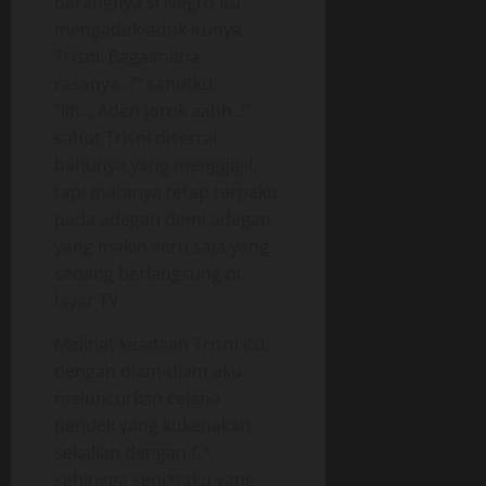
barangnya si Negro itu
mengaduk-aduk itunya
Trisni. Bagaimana
rasanya..?” sahutku.
“Iih.., Aden jorok aahh..!”
sahut Trisni disertai
bahunya yang menggigil,
tapi matanya tetap terpaku
pada adegan demi adegan
yang makin seru saja yang
sedang berlangsung di
layar TV.
Melihat keadaan Trisni itu,
dengan diam-diam aku
meluncurkan celana
pendek yang kukenakan
sekalian dengan C*,
sehingga senj*taku yang