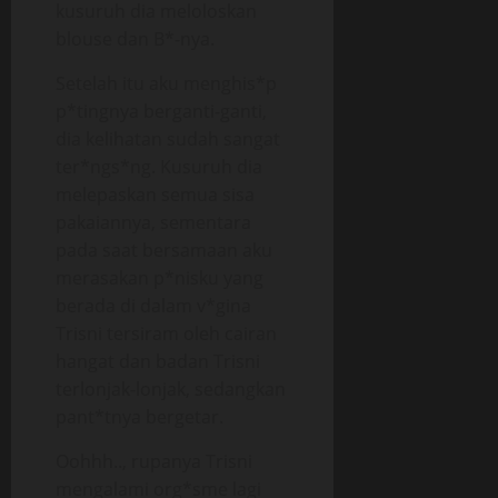
kusuruh dia meloloskan
blouse dan B*-nya.
Setelah itu aku menghis*p
p*tingnya berganti-ganti,
dia kelihatan sudah sangat
ter*ngs*ng. Kusuruh dia
melepaskan semua sisa
pakaiannya, sementara
pada saat bersamaan aku
merasakan p*nisku yang
berada di dalam v*gina
Trisni tersiram oleh cairan
hangat dan badan Trisni
terlonjak-lonjak, sedangkan
pant*tnya bergetar.
Oohhh.., rupanya Trisni
mengalami org*sme lagi