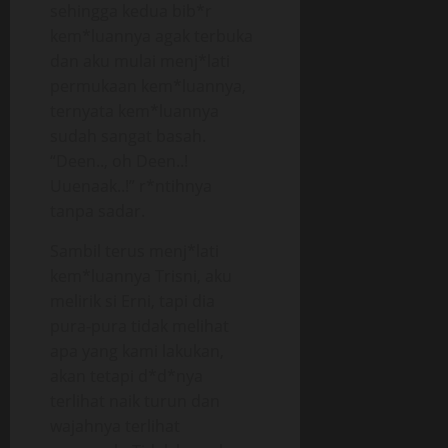
sehingga kedua bib*r
kem*luannya agak terbuka
dan aku mulai menj*lati
permukaan kem*luannya,
ternyata kem*luannya
sudah sangat basah.
“Deen.., oh Deen..!
Uuenaak..!” r*ntihnya
tanpa sadar.
Sambil terus menj*lati
kem*luannya Trisni, aku
melirik si Erni, tapi dia
pura-pura tidak melihat
apa yang kami lakukan,
akan tetapi d*d*nya
terlihat naik turun dan
wajahnya terlihat