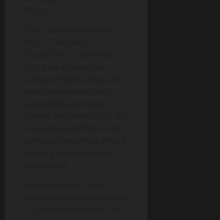
B*-nya.
“Eeh, apa semua sudah
tidur..?” tanyaku.
“Sudah Den..!” jawabnya.
Untuk lebih membuat
suasana makin panas, aku
telah menyiapkan film **
yang kebetulan dapat
pinjam dari teman. Lalu aku
mulai menyetel film itu dan
ternyata pemainnya antara
seorang pria Negro dan
wanita Asia.
Terlihat adegan demi
adegan melintas pada layar
TV, makin lama makin ‘h*t’