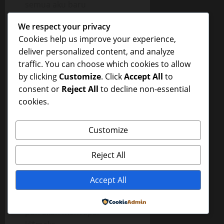
semua aku baru
merasakan bahwa v*gina si
We respect your privacy
Erni itu dapat mengempot-
Cookies help us improve your experience,
empot, p*nisku seperti
deliver personalized content, and analyze
diremas-remas dan
traffic. You can choose which cookies to allow
dihis*p-his*p rasanya.
by clicking
Customize
. Click
Accept All
to
“Uh enak banget
consent or
Reject All
to decline non-essential
m*m*kmu Errr. Kamu
cookies.
apain itu m*m*kmu heh..?”
kataku dan si Erni hanya
senyum-senyum saja, lalu
Customize
kupompa dengan lebih
semangat.
Reject All
“Den.., ayoo lebih cepat..!
Accept All
Deen.. lebih cepat. Iiih..!”
dan kelihatan bahwa si Erni
Powered by
pun akan mencapai