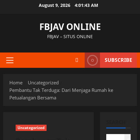
Skip
August 9, 2026
4:01:44 AM
to
content
FBJAV ONLINE
FBJAV – SITUS ONLINE
SUBSCRIBE
Primary
Menu
Home
Uncategorized
Pembantu Tak Terduga: Dari Menjaga Rumah ke
Petualangan Bersama
SEARCH
Uncategorized