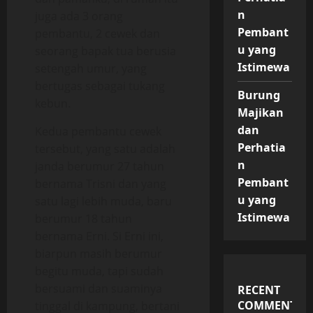
n
juga ada 3 orang
Pembant
pembantu, 2 cewek dan
u yang
seorang bapak tua berusia
Istimewa
setengah umur, yang
bertugas sebagai tukang
Burung
kebun.
Majikan
dan
Kedua pembantu cewek
Perhatia
tersebut, yang satu adalah
n
janda berumur 27 tahun
Pembant
bernama Trisni dan yang
u yang
satu lagi lebih muda, baru
Istimewa
berumur 18 tahun
bernama Erni. Si Erni ini,
biarpun masih berumur
begitu muda, tapi sudah
bersuami dan suaminya
RECENT
COMMENTS
tinggal di kampung, bertani