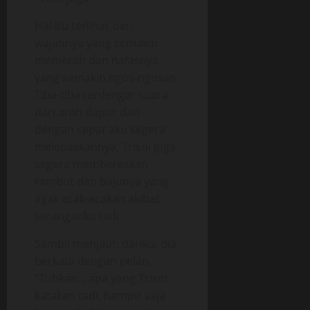
Hal itu terlihat dari
wajahnya yang semakin
memerah dan nafasnya
yang semakin ngos-ngosan.
Tiba-tiba terdengar suara
dari arah dapur dan
dengan cepat aku segera
melepaskannya, Trisni juga
segera membereskan
rambut dan bajunya yang
agak acak-acakan akibat
seranganku tadi.
Sambil menjauh dariku, dia
berkata dengan pelan,
“Tuhkan.., apa yang Trisni
katakan tadi, hampir saja