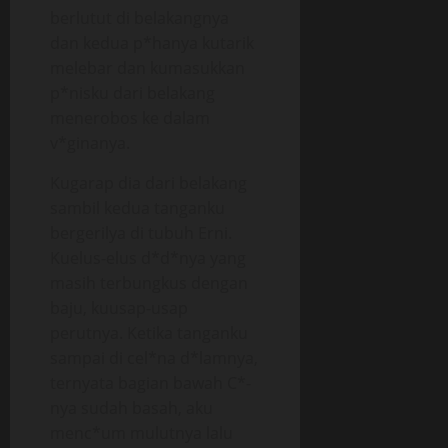
berlutut di belakangnya
dan kedua p*hanya kutarik
melebar dan kumasukkan
p*nisku dari belakang
menerobos ke dalam
v*ginanya.
Kugarap dia dari belakang
sambil kedua tanganku
bergerilya di tubuh Erni.
Kuelus-elus d*d*nya yang
masih terbungkus dengan
baju, kuusap-usap
perutnya. Ketika tanganku
sampai di cel*na d*lamnya,
ternyata bagian bawah C*-
nya sudah basah, aku
menc*um mulutnya lalu