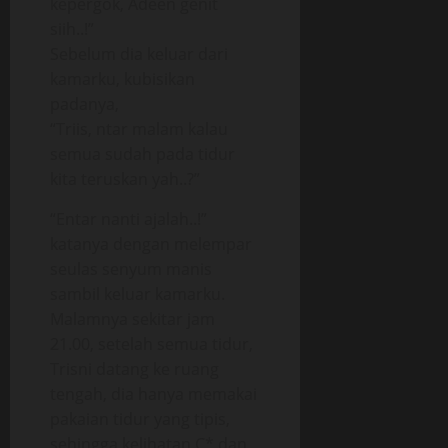
kepergok, Adeen genit
siih..!”
Sebelum dia keluar dari
kamarku, kubisikan
padanya,
“Triis, ntar malam kalau
semua sudah pada tidur
kita teruskan yah..?”
“Entar nanti ajalah..!”
katanya dengan melempar
seulas senyum manis
sambil keluar kamarku.
Malamnya sekitar jam
21.00, setelah semua tidur,
Trisni datang ke ruang
tengah, dia hanya memakai
pakaian tidur yang tipis,
sehingga kelihatan C* dan