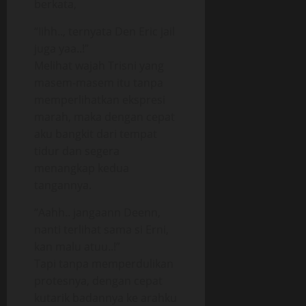
berkata,
“Iihh.., ternyata Den Eric jail
juga yaa..!”
Melihat wajah Trisni yang
masem-masem itu tanpa
memperlihatkan ekspresi
marah, maka dengan cepat
aku bangkit dari tempat
tidur dan segera
menangkap kedua
tangannya.
“Aahh.. jangaann Deenn,
nanti terlihat sama si Erni,
kan malu atuu..!”
Tapi tanpa memperdulikan
protesnya, dengan cepat
kutarik badannya ke arahku