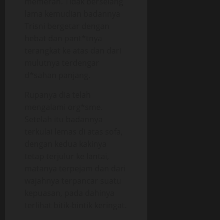
memerah. Tidak berselang
lama kemudian badannya
Trisni bergetar dengan
hebat dan pant*tnya
terangkat ke atas dan dari
mulutnya terdengar
d*sahan panjang.
Rupanya dia telah
mengalami org*sme.
Setelah itu badannya
terkulai lemas di atas sofa,
dengan kedua kakinya
tetap terjulur ke lantai,
matanya terpejam dan dari
wajahnya terpancar suatu
kepuasan, pada dahinya
terlihat bitik-bintik keringat.