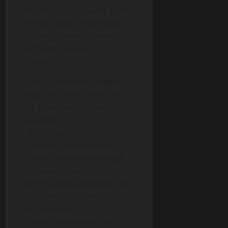
melihat adegan kami. Kami
berdua juga sangat kaget,
sehingga aktivitas kami jadi
terhenti dengan
mend*d*k.
“Ehh.., Erni kamu jangan
lapor ke Paman atau Bibi
ya..! Awas kalau lapor..!”
ancamku.
“Ii.. ii.. iyaa.. Deen..!”
jawabnya terbata-bata
sambil matanya setengah
terbelalak melihat
kem*luanku yang besar itu
tidak tertutup dan masih
tegak berdiri.
“Kamu duduk di sini aja