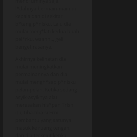
menc*uminya saja,
l*dahnya bermain-main di
kepala dan di sekitar
b*tang p*nisku. Lalu dia
mulai menj*lati kedua buah
pel*rku, waahh.., geli
banget rasanya.
Akhirnya kelihatan dia
mulai meningkatkan
permainannya dan dia
mulai mengh*sap p*nisku
pelan-pelan. Ketika sedang
asyik-asyiknya aku
merasakan his*pan Trisni
itu, tiba-tiba si Erni
pembantu yang satunya
masuk ke ruang tengah,
dan dia terkejut ketika