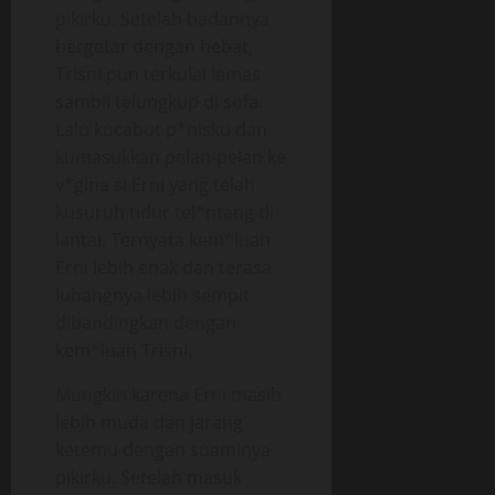
pikirku. Setelah badannya
bergetar dengan hebat,
Trisni pun terkulai lemas
sambil telungkup di sofa.
Lalu kucabut p*nisku dan
kumasukkan pelan-pelan ke
v*gina si Erni yang telah
kusuruh tidur tel*ntang di
lantai. Ternyata kem*luan
Erni lebih enak dan terasa
lubangnya lebih sempit
dibandingkan dengan
kem*luan Trisni.
Mungkin karena Erni masih
lebih muda dan jarang
ketemu dengan suaminya
pikirku. Setelah masuk