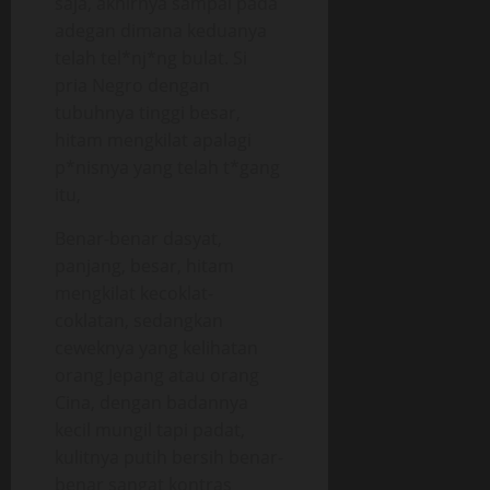
saja, akhirnya sampai pada
adegan dimana keduanya
telah tel*nj*ng bulat. Si
pria Negro dengan
tubuhnya tinggi besar,
hitam mengkilat apalagi
p*nisnya yang telah t*gang
itu,
Benar-benar dasyat,
panjang, besar, hitam
mengkilat kecoklat-
coklatan, sedangkan
ceweknya yang kelihatan
orang Jepang atau orang
Cina, dengan badannya
kecil mungil tapi padat,
kulitnya putih bersih benar-
benar sangat kontras