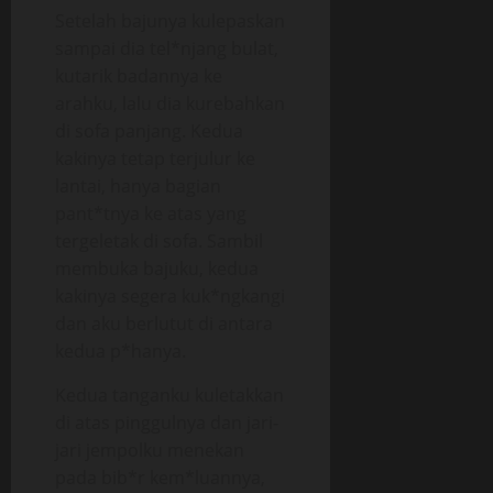
Setelah bajunya kulepaskan
sampai dia tel*njang bulat,
kutarik badannya ke
arahku, lalu dia kurebahkan
di sofa panjang. Kedua
kakinya tetap terjulur ke
lantai, hanya bagian
pant*tnya ke atas yang
tergeletak di sofa. Sambil
membuka bajuku, kedua
kakinya segera kuk*ngkangi
dan aku berlutut di antara
kedua p*hanya.
Kedua tanganku kuletakkan
di atas pinggulnya dan jari-
jari jempolku menekan
pada bib*r kem*luannya,