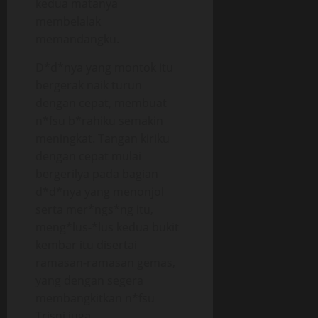
kedua matanya
membelalak
memandangku.
D*d*nya yang montok itu
bergerak naik turun
dengan cepat, membuat
n*fsu b*rahiku semakin
meningkat. Tangan kiriku
dengan cepat mulai
bergerilya pada bagian
d*d*nya yang menonjol
serta mer*ngs*ng itu,
meng*lus-*lus kedua bukit
kembar itu disertai
ramasan-ramasan gemas,
yang dengan segera
membangkitkan n*fsu
Trisni juga.