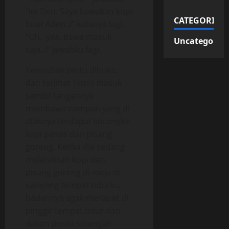
“Ini Den. Saya bawakan kopi
CATEGORIES
buat Aden..!” katanya lagi.
“Oh.. yaa. Bawa masuk
Uncategorize
saja..!” jawabku lagi.
Kemudian pintu dibuka,
dan terlihat Trisni masuk
sambil tangannya
membawa nampan yang di
atasnya terdapat secangkir
kopi panas dan pisang
goreng. Ketika dia sedang
meletakkan kopi dan
pisang goreng di meja di
samping tempat tidurku,
badannya agak merapat di
pinggir tempat tidur dan
dalam posisi setengah