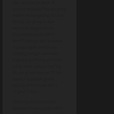
Aku lalu berjongkok di
antara kedua p*hanya yang
masih terkangkang itu dan
kedua jari jempol dan
telunjuk tangan kiriku
kuletakkan pada bib*r
kem*luannya dan kutekan
supaya agak membuka,
sedang tangan kananku
kupegang b*tang p*nisku
yang telah sangat teg*ng
itu yang berukuran 19 cm,
sambil kugesek-gesek
kepala p*nisku ke bib*r
v*gina Trisni.
Akhirnya kutempatkan
kepala p*nisku pada bib*r