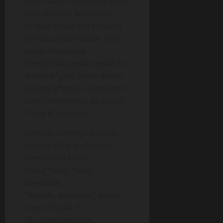
kem*luan Trisni, yang telah
terbuka oleh kedua jari
tangan kiriku dan kutekan
p*nisku pelan-pelan. Bles..!
mulai kepalanya
menghilang pelan-pelan ke
dalam v*gina Trisni diikuti
patang p*nisku, centi demi
centi menerobos ke dalam
l*ang v*ginanya.
Sampai akhirnya amblas
semua b*tang p*nisku,
sementara Trisni
meng*rang-*rang
keenakan.
“Aduhh.. eennaak.., ennkk
Deen. Eenak..!”
Aku menggerakan