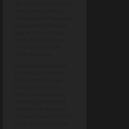
dan sambil mendekapnya
dengan cepat bib*rku
menyergap bib*rnya yang
karena terkejut menjadi
agak terbuka, sehingga
memudahkan l*dahku
menerobos masuk ke
dalam mulutnya.
Dengan segera kusedot
bib*rnya, dan l*dahku
kumain-mainkan dalam
mulutnya, memelintir
l*dahnya dan mengelus-
elus bagian langit-langit
mulutnya. Dengan cepat
terdengar suara dengusan
keluar dari mulutnya dan