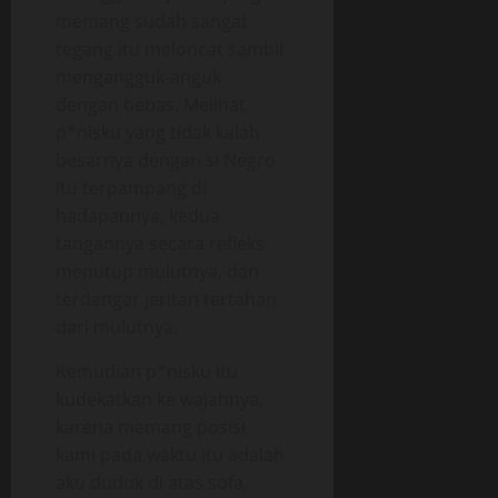
memang sudah sangat
tegang itu meloncat sambil
mengangguk-anguk
dengan bebas. Melihat
p*nisku yang tidak kalah
besarnya dengan si Negro
itu terpampang di
hadapannya, kedua
tangannya secara refleks
menutup mulutnya, dan
terdengar jeritan tertahan
dari mulutnya.
Kemudian p*nisku itu
kudekatkan ke wajahnya,
karena memang posisi
kami pada waktu itu adalah
aku duduk di atas sofa,