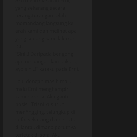
Aku melirik ke arah Erni,
yang sekarang secara
terang-terangan telah
memandang langsung ke
arah kami dan melihat apa
yang sedang kami lakukan
itu.
“Sini..! Daripada bengong
aja mendingan kamu ikut..,
ayo sini..!” kataku pada Erni.
Lalu dengan masih malu-
malu Erni menghampiri
kami berdua. Aku ganti
posisi, Trisni kusuruh
men*ngging, telungkup di
sofa. Sekarang dia berlutut
di lantai, dimana perutnya
terletak di sofa. Aku