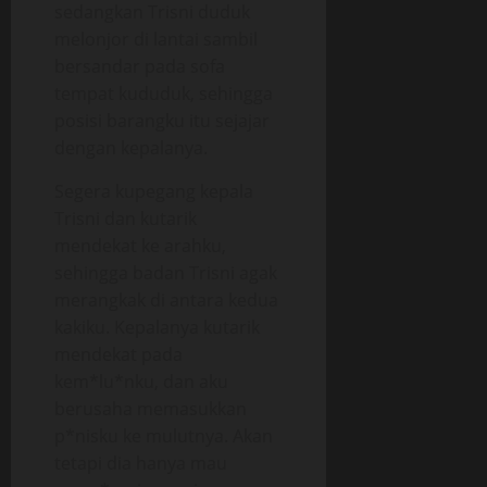
sedangkan Trisni duduk
melonjor di lantai sambil
bersandar pada sofa
tempat kududuk, sehingga
posisi barangku itu sejajar
dengan kepalanya.
Segera kupegang kepala
Trisni dan kutarik
mendekat ke arahku,
sehingga badan Trisni agak
merangkak di antara kedua
kakiku. Kepalanya kutarik
mendekat pada
kem*lu*nku, dan aku
berusaha memasukkan
p*nisku ke mulutnya. Akan
tetapi dia hanya mau