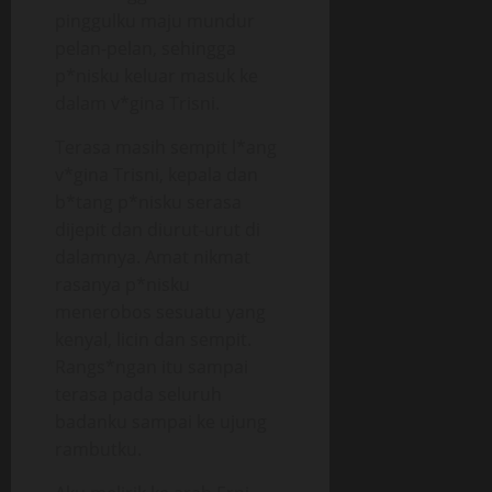
pinggulku maju mundur
pelan-pelan, sehingga
p*nisku keluar masuk ke
dalam v*gina Trisni.
Terasa masih sempit l*ang
v*gina Trisni, kepala dan
b*tang p*nisku serasa
dijepit dan diurut-urut di
dalamnya. Amat nikmat
rasanya p*nisku
menerobos sesuatu yang
kenyal, licin dan sempit.
Rangs*ngan itu sampai
terasa pada seluruh
badanku sampai ke ujung
rambutku.