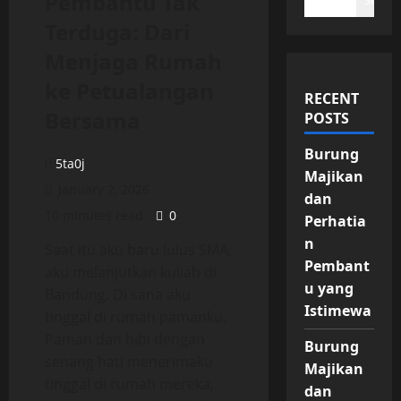
Pembantu Tak
Search
Terduga: Dari
Menjaga Rumah
ke Petualangan
RECENT
Bersama
POSTS
Burung
5ta0j
Majikan
January 2, 2026
dan
10 minutes read
0
Perhatia
n
Saat itu aku baru lulus SMA,
Pembant
aku melanjutkan kuliah di
u yang
Bandung. Di sana aku
Istimewa
tinggal di rumah pamanku.
Paman dan bibi dengan
Burung
senang hati menerimaku
Majikan
tinggal di rumah mereka,
dan