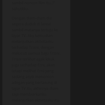
sambil nonton film itu..!”
sahutkku.
Dengan diam-diam dia
segera duduk di lantai
sambil matanya tertuju ke
layar TV. Aku kemudian
melanjutkan aktivitasku
terhadap Trisni, dengan
melucuti semua baju Trisni.
Trisni terlihat agak kikuk
juga terhadap Erni, akan
tetapi melihat Erni yang
sedang asyik menonton
adegan yang berlasung di
layar TV itu, akhirnya diam
saja membiarkanku
melanjutkan aktivitasku itu.