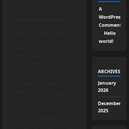
katanya.
A
Suatu hari ketika kuliahku
WordPress
sedang libur dan paman
Commenter
dan bibiku sedang keluar
on
Hello
kota, aku bangun agak
world!
kesiangan dan sambil
masih tidur-tiduran di
tempat tidur aku
mendengar lagu dari radio.
ARCHIVES
Tiba-tiba terdengar
ketukan pada pintu
January
kamarku, lalu terdengar
2026
suara,
December
“Den Eric.., apa sudah
2025
bangun..?” terdengar suara
Trisni.
“Yaa.. ada apa..?” jawabku.