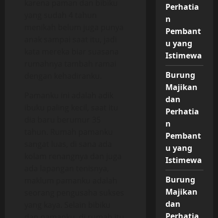
karena paman dan bibiku
Perhatia
yang sudah 4 tahun
n
menikah belum juga punya
Pembant
anak sampai saat itu, jadi
u yang
kata mereka biar suasana
Istimewa
rumahnya tambah ramai
Burung
dengan kehadiranku.
Majikan
Pamanku ini adalah adik
dan
ibuku paling kecil, saat itu
Perhatia
dia baru berumur 35
n
tahun. Rumah pamanku
Pembant
sangat luas, di sana ada
u yang
kolam renangnya dan juga
Istimewa
ada lapangan tenisnya,
Burung
maklum pamanku adalah
Majikan
seorang pengusaha sukses
dan
yang kaya. Selain bibiku
Perhatia
dan pamanku, di rumah itu