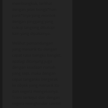
membungkuk, terlihat
dengan jelas bongk*han
pant*tnya yang montok
dengan pinggang yang
cukup langsing ditutupi
kain yang dipakainya.
Melihat pemandangan
yang menarik itu dengan
cepat rasa isengku bangkit,
apalagi ditunjang juga
dengan keadaan rumah
yang sepi, maka dengan
cepat tanganku bergerak
ke obyek yang menarik itu
dan segera mengelusnya.
Trisni terkejut dan dengan
segera menghindar sambil