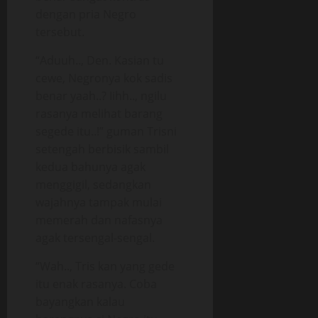
dengan pria Negro
tersebut.
“Aduuh.., Den. Kasian tu
cewe, Negronya kok sadis
benar yaah..? Iihh.., ngilu
rasanya melihat barang
segede itu..!” guman Trisni
setengah berbisik sambil
kedua bahunya agak
menggigil, sedangkan
wajahnya tampak mulai
memerah dan nafasnya
agak tersengal-sengal.
“Wah.., Tris kan yang gede
itu enak rasanya. Coba
bayangkan kalau