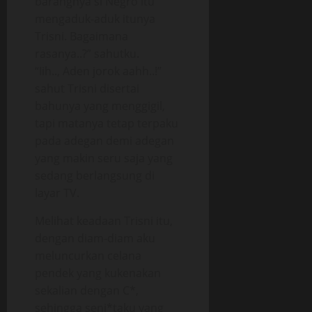
barangnya si Negro itu
mengaduk-aduk itunya
Trisni. Bagaimana
rasanya..?” sahutku.
“Iih.., Aden jorok aahh..!”
sahut Trisni disertai
bahunya yang menggigil,
tapi matanya tetap terpaku
pada adegan demi adegan
yang makin seru saja yang
sedang berlangsung di
layar TV.
Melihat keadaan Trisni itu,
dengan diam-diam aku
meluncurkan celana
pendek yang kukenakan
sekalian dengan C*,
sehingga senj*taku yang