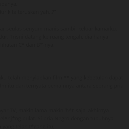
adanya,
r kita teruskan yah..?”
mpar seulas senyum manis sambil keluar kamarku.
ur, Trisni datang ke ruang tengah, dia hanya
elihatan C* dan B*-nya.
ku telah menyiapkan film ** yang kebetulan dapat
ilm itu dan ternyata pemainnya antara seorang pria
ar TV, makin lama makin ‘h*t’ saja, akhirnya
l*nj*ng bulat. Si pria Negro dengan tubuhnya
 yang telah t*gang itu,