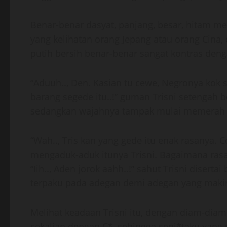
Benar-benar dasyat, panjang, besar, hitam me
yang kelihatan orang Jepang atau orang Cina, 
putih bersih benar-benar sangat kontras deng
“Aduuh.., Den. Kasian tu cewe, Negronya kok sa
barang segede itu..!” guman Trisni setengah 
sedangkan wajahnya tampak mulai memerah d
“Wah.., Tris kan yang gede itu enak rasanya.
mengaduk-aduk itunya Trisni. Bagaimana rasa
“Iih.., Aden jorok aahh..!” sahut Trisni disert
terpaku pada adegan demi adegan yang makin 
Melihat keadaan Trisni itu, dengan diam-di
sekalian dengan C*, sehingga senj*taku yang