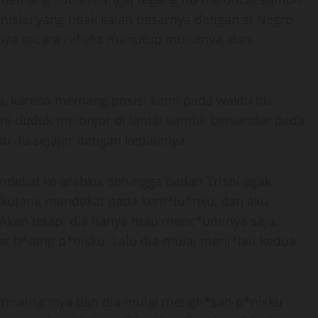
isku yang tidak kalah besarnya dengan si Negro
nya secara refleks menutup mulutnya, dan
a, karena memang posisi kami pada waktu itu
sni duduk melonjor di lantai sambil bersandar pada
u itu sejajar dengan kepalanya.
ndekat ke arahku, sehingga badan Trisni agak
 kutarik mendekat pada kem*lu*nku, dan aku
Akan tetapi dia hanya mau menc*uminya saja,
ar b*tang p*nisku. Lalu dia mulai menj*lati kedua
permainannya dan dia mulai mengh*sap p*nisku