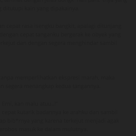
ditutupi kain yang dipakainya.
 cepat rasa isengku bangkit, apalagi ditunjang
dengan cepat tanganku bergerak ke obyek yang
terkejut dan dengan segera menghindar sambil
tanpa memperlihatkan ekspresi marah, maka
dan segera menangkap kedua tangannya.
 Erni, kan malu atuu..!”
cepat kutarik badannya ke arahku dan sambil
 bib*rnya yang karena terkejut menjadi agak
erobos masuk ke dalam mulutnya.