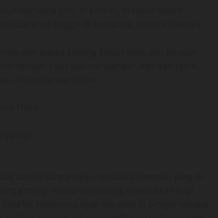
hun bernama Erni. Si Erni ini, biarpun masih
n suaminya tinggal di kampung, bertani katanya.
paman dan bibiku sedang keluar kota, aku bangun
n di tempat tidur aku mendengar lagu dari radio.
u, lalu terdengar suara,
ara Trisni.
nya lagi.
 masuk sambil tangannya membawa nampan yang di
sang goreng. Ketika dia sedang meletakkan kopi
 tidurku, badannya agak merapat di pinggir tempat
 terlihat dengan jelas bongk*han pant*tnya yang