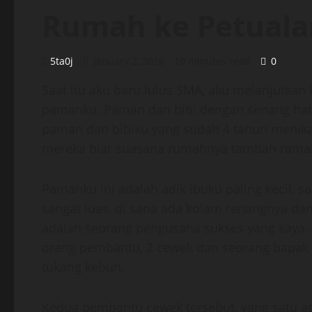
Rumah ke Petual
5ta0j
January 2, 2026
10 minutes read
0
Saat itu aku baru lulus SMA, aku melanjutkan 
pamanku. Paman dan bibi dengan senang hati
paman dan bibiku yang sudah 4 tahun menikah
mereka biar suasana rumahnya tambah ramai
Pamanku ini adalah adik ibuku paling kecil, 
sangat luas, di sana ada kolam renangnya d
adalah seorang pengusaha sukses yang kaya. 
orang pembantu, 2 cewek dan seorang bapak 
tukang kebun.
Kedua pembantu cewek tersebut, yang satu a