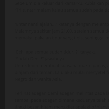
Sebelum dia keluar dari kamarku, kubisikan p
“Triis, ntar malam kalau semua sudah pada tidu
“Entar nanti ajalah..!” katanya dengan mele
Malamnya sekitar jam 21.00, setelah semua tid
memakai pakaian tidur yang tipis, sehingga k
“Eeh, apa semua sudah tidur..?” tanyaku.
“Sudah Den..!” jawabnya.
Untuk lebih membuat suasana makin panas, a
pinjam dari teman. Lalu aku mulai menyetel f
Negro dan wanita Asia.
Terlihat adegan demi adegan melintas pada lay
sampai pada adegan dimana keduanya telah te
tinggi besar, hitam mengkilat apalagi p*nisnya