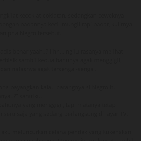
ngkilat kecoklat-coklatan, sedangkan ceweknya
dengan badannya kecil mungil tapi padat, kulitnya
an pria Negro tersebut.
dis benar yaah..? Iihh.., ngilu rasanya melihat
berbisik sambil kedua bahunya agak menggigil,
an nafasnya agak tersengal-sengal.
 Coba bayangkan kalau barangnya si Negro itu
nya..?” sahutku.
ai bahunya yang menggigil, tapi matanya tetap
seru saja yang sedang berlangsung di layar TV.
am aku meluncurkan celana pendek yang kukenakan
 memang sudah sangat tegang itu meloncat sambil