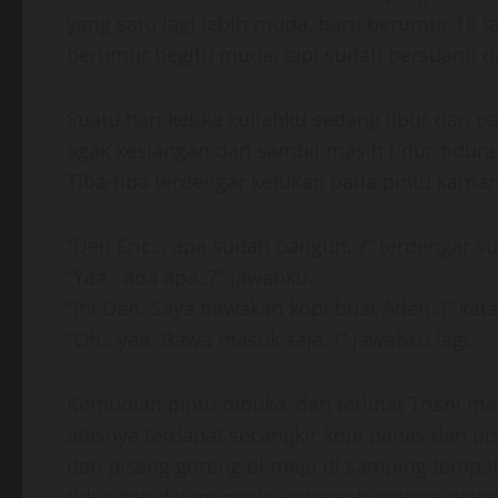
yang satu lagi lebih muda, baru berumur 18 ta
berumur begitu muda, tapi sudah bersuami da
Suatu hari ketika kuliahku sedang libur dan 
agak kesiangan dan sambil masih tidur-tidura
Tiba-tiba terdengar ketukan pada pintu kamark
“Den Eric.., apa sudah bangun..?” terdengar su
“Yaa.. ada apa..?” jawabku.
“Ini Den. Saya bawakan kopi buat Aden..!” kata
“Oh.. yaa. Bawa masuk saja..!” jawabku lagi.
Kemudian pintu dibuka, dan terlihat Trisni
atasnya terdapat secangkir kopi panas dan pi
dan pisang goreng di meja di samping tempat
tidur dan dalam posisi setengah membungkuk,