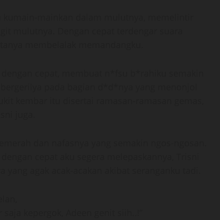
u kumain-mainkan dalam mulutnya, memelintir
ngit mulutnya. Dengan cepat terdengar suara
matanya membelalak memandangku.
n dengan cepat, membuat n*fsu b*rahiku semakin
 bergerilya pada bagian d*d*nya yang menonjol
ukit kembar itu disertai ramasan-ramasan gemas,
ni juga.
 memerah dan nafasnya yang semakin ngos-ngosan.
n dengan cepat aku segera melepaskannya, Trisni
 yang agak acak-acakan akibat seranganku tadi.
lan,
 saja kepergok, Adeen genit siih..!”