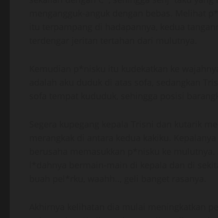
mengangguk-anguk dengan bebas. Melihat p*n
itu terpampang di hadapannya, kedua tangan
terdengar jeritan tertahan dari mulutnya.
Kemudian p*nisku itu kudekatkan ke wajahny
adalah aku duduk di atas sofa, sedangkan Tri
sofa tempat kududuk, sehingga posisi barangk
Segera kupegang kepala Trisni dan kutarik me
merangkak di antara kedua kakiku. Kepalanya
berusaha memasukkan p*nisku ke mulutnya. 
l*dahnya bermain-main di kepala dan di sekit
buah pel*rku, waahh.., geli banget rasanya.
Akhirnya kelihatan dia mulai meningkatkan 