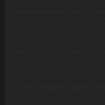
Dengan segera kusedot bib*rnya, dan l*dahk
l*dahnya dan mengelus-elus bagian langit-la
dengusan keluar dari mulutnya dan kedua 
D*d*nya yang montok itu bergerak naik turu
meningkat. Tangan kiriku dengan cepat mulai
serta mer*ngs*ng itu, meng*lus-*lus kedua b
yang dengan segera membangkitkan n*fsu Tris
Hal itu terlihat dari wajahnya yang semakin
Tiba-tiba terdengar suara dari arah dapur da
juga segera membereskan rambut dan bajunya
Sambil menjauh dariku, dia berkata dengan pe
“Tuhkan.., apa yang Trisni katakan tadi, hampir