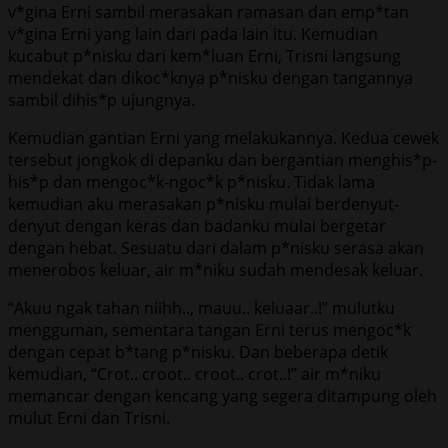
v*gina Erni sambil merasakan ramasan dan emp*tan
v*gina Erni yang lain dari pada lain itu. Kemudian
kucabut p*nisku dari kem*luan Erni, Trisni langsung
mendekat dan dikoc*knya p*nisku dengan tangannya
sambil dihis*p ujungnya.
Kemudian gantian Erni yang melakukannya. Kedua cewek
tersebut jongkok di depanku dan bergantian menghis*p-
his*p dan mengoc*k-ngoc*k p*nisku. Tidak lama
kemudian aku merasakan p*nisku mulai berdenyut-
denyut dengan keras dan badanku mulai bergetar
dengan hebat. Sesuatu dari dalam p*nisku serasa akan
menerobos keluar, air m*niku sudah mendesak keluar.
“Akuu ngak tahan niihh.., mauu.. keluaar..!” mulutku
mengguman, sementara tangan Erni terus mengoc*k
dengan cepat b*tang p*nisku. Dan beberapa detik
kemudian, “Crot.. croot.. croot.. crot..!” air m*niku
memancar dengan kencang yang segera ditampung oleh
mulut Erni dan Trisni.