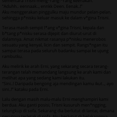
sementara Trisni meng*rang-*rang keenakan.
“Aduhh.. eennaak.., ennkk Deen. Eenak..!”
Aku menggerakan pinggulku maju mundur pelan-pelan,
sehingga p*nisku keluar masuk ke dalam v*gina Trisni.
Terasa masih sempit l*ang v*gina Trisni, kepala dan
b*tang p*nisku serasa dijepit dan diurut-urut di
dalamnya. Amat nikmat rasanya p*nisku menerobos
sesuatu yang kenyal, licin dan sempit. Rangs*ngan itu
sampai terasa pada seluruh badanku sampai ke ujung
rambutku.
Aku melirik ke arah Erni, yang sekarang secara terang-
terangan telah memandang langsung ke arah kami dan
melihat apa yang sedang kami lakukan itu.
“Sini..! Daripada bengong aja mendingan kamu ikut.., ayo
sini..!” kataku pada Erni.
Lalu dengan masih malu-malu Erni menghampiri kami
berdua. Aku ganti posisi, Trisni kusuruh men*ngging,
telungkup di sofa. Sekarang dia berlutut di lantai, dimana
perutnya terletak di sofa. Aku berlutut di belakangnya