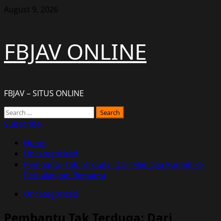
Skip
August 9, 2026
to
content
FBJAV ONLINE
FBJAV – SITUS ONLINE
Primary
Search
Menu
for:
Subscribe
Home
Uncategorized
Pembantu Tak Terduga: Dari Menjaga Rumah ke
Petualangan Bersama
Uncategorized
Pembantu Tak Terduga: Dari