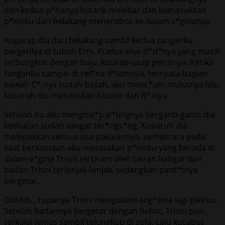
dan kedua p*hanya kutarik melebar dan kumasukkan
p*nisku dari belakang menerobos ke dalam v*ginanya.
Kugarap dia dari belakang sambil kedua tanganku
bergerilya di tubuh Erni. Kuelus-elus d*d*nya yang masih
terbungkus dengan baju, kuusap-usap perutnya. Ketika
tanganku sampai di cel*na d*lamnya, ternyata bagian
bawah C*-nya sudah basah, aku menc*um mulutnya lalu
kusuruh dia meloloskan blouse dan B*-nya.
Setelah itu aku menghis*p p*tingnya berganti-ganti, dia
kelihatan sudah sangat ter*ngs*ng. Kusuruh dia
melepaskan semua sisa pakaiannya, sementara pada
saat bersamaan aku merasakan p*nisku yang berada di
dalam v*gina Trisni tersiram oleh cairan hangat dan
badan Trisni terlonjak-lonjak, sedangkan pant*tnya
bergetar.
Oohhh.., rupanya Trisni mengalami org*sme lagi pikirku.
Setelah badannya bergetar dengan hebat, Trisni pun
terkulai lemas sambil telungkup di sofa. Lalu kucabut