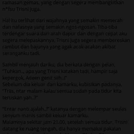
ramasan gemas, yang dengan segera membangkitkan
n*fsu Trisni juga.
Hal itu terlihat dari wajahnya yang semakin memerah
dan nafasnya yang semakin ngos-ngosan. Tiba-tiba
terdengar suara dari arah dapur dan dengan cepat aku
segera melepaskannya, Trisni juga segera membereskan
rambut dan bajunya yang agak acak-acakan akibat
seranganku tadi.
Sambil menjauh dariku, dia berkata dengan pelan,
“Tuhkan.., apa yang Trisni katakan tadi, hampir saja
kepergok, Adeen genit siih..!”
Sebelum dia keluar dari kamarku, kubisikan padanya,
“Triis, ntar malam kalau semua sudah pada tidur kita
teruskan yah..?”
“Entar nanti ajalah..!” katanya dengan melempar seulas
senyum manis sambil keluar kamarku.
Malamnya sekitar jam 21.00, setelah semua tidur, Trisni
datang ke ruang tengah, dia hanya memakai pakaian