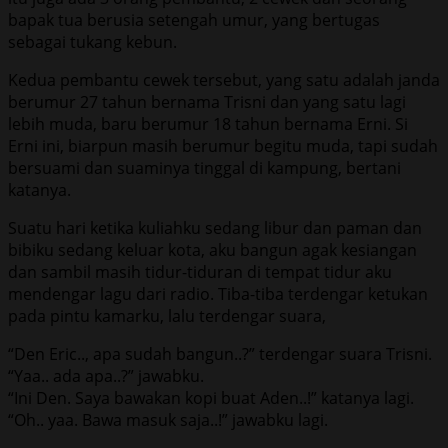
bapak tua berusia setengah umur, yang bertugas
sebagai tukang kebun.
Kedua pembantu cewek tersebut, yang satu adalah janda
berumur 27 tahun bernama Trisni dan yang satu lagi
lebih muda, baru berumur 18 tahun bernama Erni. Si
Erni ini, biarpun masih berumur begitu muda, tapi sudah
bersuami dan suaminya tinggal di kampung, bertani
katanya.
Suatu hari ketika kuliahku sedang libur dan paman dan
bibiku sedang keluar kota, aku bangun agak kesiangan
dan sambil masih tidur-tiduran di tempat tidur aku
mendengar lagu dari radio. Tiba-tiba terdengar ketukan
pada pintu kamarku, lalu terdengar suara,
“Den Eric.., apa sudah bangun..?” terdengar suara Trisni.
“Yaa.. ada apa..?” jawabku.
“Ini Den. Saya bawakan kopi buat Aden..!” katanya lagi.
“Oh.. yaa. Bawa masuk saja..!” jawabku lagi.