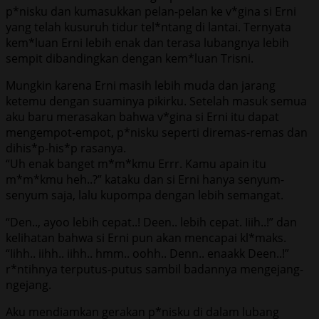
p*nisku dan kumasukkan pelan-pelan ke v*gina si Erni
yang telah kusuruh tidur tel*ntang di lantai. Ternyata
kem*luan Erni lebih enak dan terasa lubangnya lebih
sempit dibandingkan dengan kem*luan Trisni.
Mungkin karena Erni masih lebih muda dan jarang
ketemu dengan suaminya pikirku. Setelah masuk semua
aku baru merasakan bahwa v*gina si Erni itu dapat
mengempot-empot, p*nisku seperti diremas-remas dan
dihis*p-his*p rasanya.
“Uh enak banget m*m*kmu Errr. Kamu apain itu
m*m*kmu heh..?” kataku dan si Erni hanya senyum-
senyum saja, lalu kupompa dengan lebih semangat.
“Den.., ayoo lebih cepat..! Deen.. lebih cepat. Iiih..!” dan
kelihatan bahwa si Erni pun akan mencapai kl*maks.
“Iihh.. iihh.. iihh.. hmm.. oohh.. Denn.. enaakk Deen..!”
r*ntihnya terputus-putus sambil badannya mengejang-
ngejang.
Aku mendiamkan gerakan p*nisku di dalam lubang