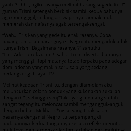
yaah..? Iihh.., ngilu rasanya melihat barang segede itu..!”
guman Trisni setengah berbisik sambil kedua bahunya
agak menggigil, sedangkan wajahnya tampak mulai
memerah dan nafasnya agak tersengal-sengal.
“Wah.., Tris kan yang gede itu enak rasanya. Coba
bayangkan kalau barangnya si Negro itu mengaduk-aduk
itunya Trisni. Bagaimana rasanya..?” sahutku.
“Iih.., Aden jorok aahh..!” sahut Trisni disertai bahunya
yang menggigil, tapi matanya tetap terpaku pada adegan
demi adegan yang makin seru saja yang sedang
berlangsung di layar TV.
Melihat keadaan Trisni itu, dengan diam-diam aku
meluncurkan celana pendek yang kukenakan sekalian
dengan C*, sehingga senj*taku yang memang sudah
sangat tegang itu meloncat sambil mengangguk-anguk
dengan bebas. Melihat p*nisku yang tidak kalah
besarnya dengan si Negro itu terpampang di
hadapannya, kedua tangannya secara refleks menutup
mulutnya, dan terdengar jeritan tertahan dari mulutnya.