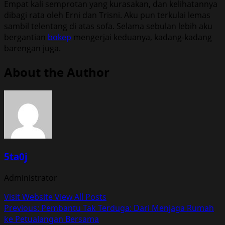
Empat kali semprotan yang kurasakan, dan kelihatannya
dibagi rata oleh Erni dan Trisni. Aku pun terkulai lemas
sambil telentang di atas sofa. Selama sebulan lebih aku
bergantian
bokep
mengerjai keduanya, kadang-kadang
barengan juga.
About the Author
5ta0j
Administrator
Visit Website
View All Posts
Post
Previous:
Pembantu Tak Terduga: Dari Menjaga Rumah
ke Petualangan Bersama