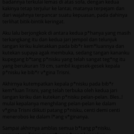
badannya terkulai lemas di atas sofa, dengan kedua
kakinya tetap terjulur ke lantai, matanya terpejam dan
dari wajahnya terpancar suatu kepuasan, pada dahinya
terlihat bitik-bintik keringat.
Aku lalu berjongkok di antara kedua p*hanya yang masih
terkangkang itu dan kedua jari jempol dan telunjuk
tangan kiriku kuletakkan pada bib*r kem*luannya dan
kutekan supaya agak membuka, sedang tangan kananku
kupegang b*tang p*nisku yang telah sangat teg*ng itu
yang berukuran 19 cm, sambil kugesek-gesek kepala
p*nisku ke bib*r v*gina Trisni.
Akhirnya kutempatkan kepala p*nisku pada bib*r
kem*luan Trisni, yang telah terbuka oleh kedua jari
tangan kiriku dan kutekan p*nisku pelan-pelan. Bles..!
mulai kepalanya menghilang pelan-pelan ke dalam
v*gina Trisni diikuti patang p*nisku, centi demi centi
menerobos ke dalam l*ang v*ginanya.
Sampai akhirnya amblas semua b*tang p*nisku,