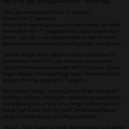
tidur yang tipis, sehingga kelihatan C* dan B*-nya.
“Eeh, apa semua sudah tidur..?” tanyaku.
“Sudah Den..!” jawabnya.
Untuk lebih membuat suasana makin panas, aku telah
menyiapkan film ** yang kebetulan dapat pinjam dari
teman. Lalu aku mulai menyetel film itu dan ternyata
pemainnya antara seorang pria Negro dan wanita Asia.
Terlihat adegan demi adegan melintas pada layar TV,
makin lama makin ‘h*t’ saja, akhirnya sampai pada
adegan dimana keduanya telah tel*nj*ng bulat. Si pria
Negro dengan tubuhnya tinggi besar, hitam mengkilat
apalagi p*nisnya yang telah t*gang itu,
Benar-benar dasyat, panjang, besar, hitam mengkilat
kecoklat-coklatan, sedangkan ceweknya yang kelihatan
orang Jepang atau orang Cina, dengan badannya kecil
mungil tapi padat, kulitnya putih bersih benar-benar
sangat kontras dengan pria Negro tersebut.
“Aduuh.., Den. Kasian tu cewe, Negronya kok sadis benar