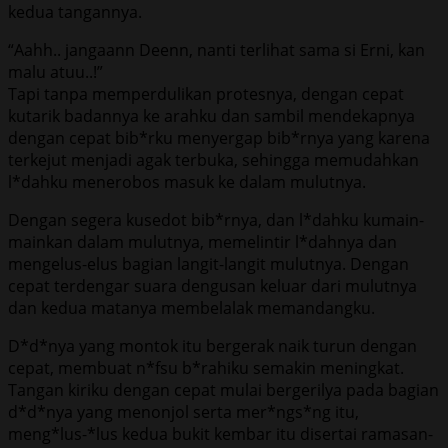
kedua tangannya.
“Aahh.. jangaann Deenn, nanti terlihat sama si Erni, kan
malu atuu..!”
Tapi tanpa memperdulikan protesnya, dengan cepat
kutarik badannya ke arahku dan sambil mendekapnya
dengan cepat bib*rku menyergap bib*rnya yang karena
terkejut menjadi agak terbuka, sehingga memudahkan
l*dahku menerobos masuk ke dalam mulutnya.
Dengan segera kusedot bib*rnya, dan l*dahku kumain-
mainkan dalam mulutnya, memelintir l*dahnya dan
mengelus-elus bagian langit-langit mulutnya. Dengan
cepat terdengar suara dengusan keluar dari mulutnya
dan kedua matanya membelalak memandangku.
D*d*nya yang montok itu bergerak naik turun dengan
cepat, membuat n*fsu b*rahiku semakin meningkat.
Tangan kiriku dengan cepat mulai bergerilya pada bagian
d*d*nya yang menonjol serta mer*ngs*ng itu,
meng*lus-*lus kedua bukit kembar itu disertai ramasan-