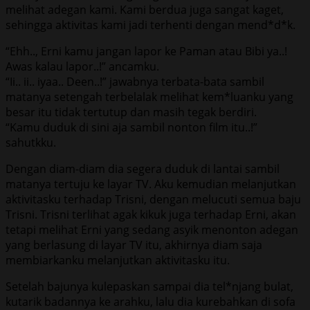
melihat adegan kami. Kami berdua juga sangat kaget,
sehingga aktivitas kami jadi terhenti dengan mend*d*k.
“Ehh.., Erni kamu jangan lapor ke Paman atau Bibi ya..!
Awas kalau lapor..!” ancamku.
“Ii.. ii.. iyaa.. Deen..!” jawabnya terbata-bata sambil
matanya setengah terbelalak melihat kem*luanku yang
besar itu tidak tertutup dan masih tegak berdiri.
“Kamu duduk di sini aja sambil nonton film itu..!”
sahutkku.
Dengan diam-diam dia segera duduk di lantai sambil
matanya tertuju ke layar TV. Aku kemudian melanjutkan
aktivitasku terhadap Trisni, dengan melucuti semua baju
Trisni. Trisni terlihat agak kikuk juga terhadap Erni, akan
tetapi melihat Erni yang sedang asyik menonton adegan
yang berlasung di layar TV itu, akhirnya diam saja
membiarkanku melanjutkan aktivitasku itu.
Setelah bajunya kulepaskan sampai dia tel*njang bulat,
kutarik badannya ke arahku, lalu dia kurebahkan di sofa