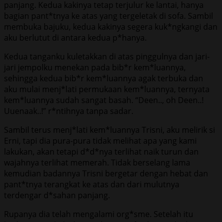
panjang. Kedua kakinya tetap terjulur ke lantai, hanya
bagian pant*tnya ke atas yang tergeletak di sofa. Sambil
membuka bajuku, kedua kakinya segera kuk*ngkangi dan
aku berlutut di antara kedua p*hanya.
Kedua tanganku kuletakkan di atas pinggulnya dan jari-
jari jempolku menekan pada bib*r kem*luannya,
sehingga kedua bib*r kem*luannya agak terbuka dan
aku mulai menj*lati permukaan kem*luannya, ternyata
kem*luannya sudah sangat basah. “Deen.., oh Deen..!
Uuenaak..!” r*ntihnya tanpa sadar.
Sambil terus menj*lati kem*luannya Trisni, aku melirik si
Erni, tapi dia pura-pura tidak melihat apa yang kami
lakukan, akan tetapi d*d*nya terlihat naik turun dan
wajahnya terlihat memerah. Tidak berselang lama
kemudian badannya Trisni bergetar dengan hebat dan
pant*tnya terangkat ke atas dan dari mulutnya
terdengar d*sahan panjang.
Rupanya dia telah mengalami org*sme. Setelah itu