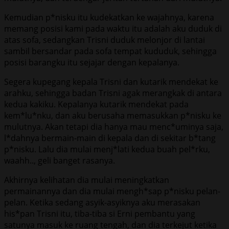
Kemudian p*nisku itu kudekatkan ke wajahnya, karena
memang posisi kami pada waktu itu adalah aku duduk di
atas sofa, sedangkan Trisni duduk melonjor di lantai
sambil bersandar pada sofa tempat kududuk, sehingga
posisi barangku itu sejajar dengan kepalanya.
Segera kupegang kepala Trisni dan kutarik mendekat ke
arahku, sehingga badan Trisni agak merangkak di antara
kedua kakiku. Kepalanya kutarik mendekat pada
kem*lu*nku, dan aku berusaha memasukkan p*nisku ke
mulutnya. Akan tetapi dia hanya mau menc*uminya saja,
l*dahnya bermain-main di kepala dan di sekitar b*tang
p*nisku. Lalu dia mulai menj*lati kedua buah pel*rku,
waahh.., geli banget rasanya.
Akhirnya kelihatan dia mulai meningkatkan
permainannya dan dia mulai mengh*sap p*nisku pelan-
pelan. Ketika sedang asyik-asyiknya aku merasakan
his*pan Trisni itu, tiba-tiba si Erni pembantu yang
satunya masuk ke ruang tengah, dan dia terkejut ketika