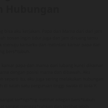
m Hubungan
ng bisa aku kerjakan. Papa dan Mama dari dari jam
dah bosan ingin tidur juga dan jam diruang tamu
k menuju kamarku dan melintasi kamar papa dan
ng bers*tubuh.
di kamar papa dan mama dari lubang kunci dikamar
mama dengan posisi mama dan dibawah. Aku
h seperti itu, aku juga sering melakukan hubungan
di salah satu perguruan tinggi swata di kota Y.
ku sangat ter*ngs*ng melihat adegan bers*tubuh
t sangat mengga*rahkan dan terlihat lebih