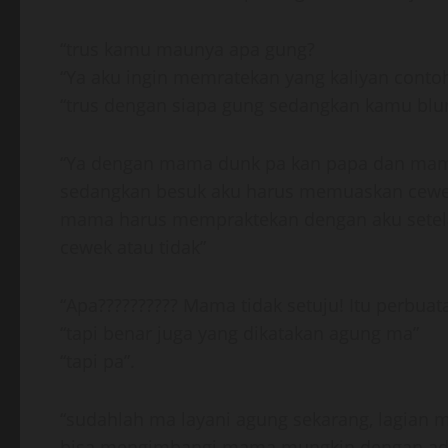
“trus kamu maunya apa gung?
“Ya aku ingin memratekan yang kaliyan conto
“trus dengan siapa gung sedangkan kamu bl
“Ya dengan mama dunk pa kan papa dan mam
sedangkan besuk aku harus memuaskan cewek
mama harus mempraktekan dengan aku setel
cewek atau tidak”
“Apa?????????? Mama tidak setuju! Itu perbu
“tapi benar juga yang dikatakan agung ma”
“tapi pa”.
“sudahlah ma layani agung sekarang, lagian 
bisa mengimbangi mama mungkin dengan ad