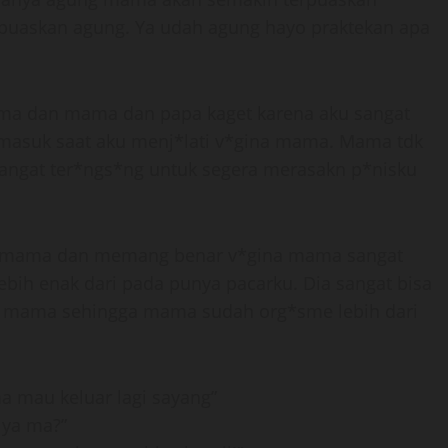
 puaskan agung. Ya udah agung hayo praktekan apa
a dan mama dan papa kaget karena aku sangat
masuk saat aku menj*lati v*gina mama. Mama tdk
sangat ter*ngs*ng untuk segera merasakn p*nisku
a mama dan memang benar v*gina mama sangat
ebih enak dari pada punya pacarku. Dia sangat bisa
ri mama sehingga mama sudah org*sme lebih dari
mau keluar lagi sayang”
 ya ma?”