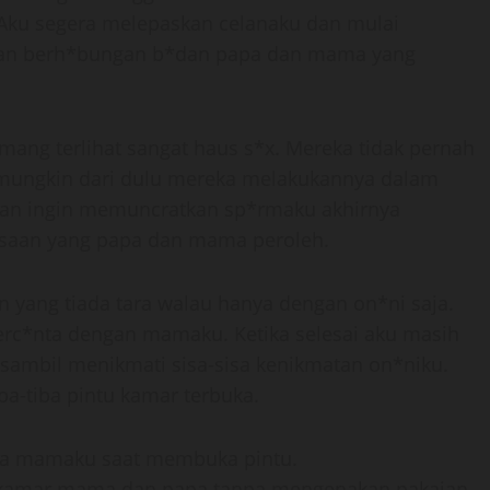
Aku segera melepaskan celanaku dan mulai
egan berh*bungan b*dan papa dan mama yang
ang terlihat sangat haus s*x. Mereka tidak pernah
mungkin dari dulu mereka melakukannya dalam
tahan ingin memuncratkan sp*rmaku akhirnya
saan yang papa dan mama peroleh.
n yang tiada tara walau hanya dengan on*ni saja.
erc*nta dengan mamaku. Ketika selesai aku masih
sambil menikmati sisa-sisa kenikmatan on*niku.
a-tiba pintu kamar terbuka.
nya mamaku saat membuka pintu.
kamar mama dan papa tanpa mengenakan pakaian