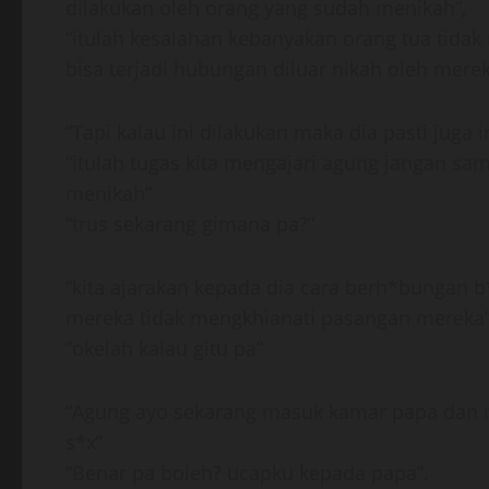
dilakukan oleh orang yang sudah menikah”,
“itulah kesalahan kebanyakan orang tua tida
bisa terjadi hubungan diluar nikah oleh merek
“Tapi kalau ini dilakukan maka dia pasti juga
“itulah tugas kita mengajari agung jangan s
menikah”
“trus sekarang gimana pa?”
“kita ajarakan kepada dia cara berh*bungan
mereka tidak mengkhianati pasangan mereka”
“okelah kalau gitu pa”
“Agung ayo sekarang masuk kamar papa dan 
s*x”
“Benar pa boleh? ucapku kepada papa”.