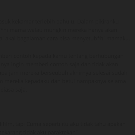
uk kekamar terlebih dahulu. Dalam pikiranku
tub*hi mama walau mungkin mereka hanya akan
i akal bagaiaman cara bisa menyetub*hi mamaku.
beri contoh kepada kamu tentang berhubungan
nya ingin memberi contoh saja dan tidak akan
a jam mereka berseubuh akhirnya selesai sudah
m mereka kepadaku dan betul nampaknya selama
iasa saja.
a
ifilm, tapi Cuma seperti itu aku tidak tahu apakah
ekarang tidak aku paraktekan”