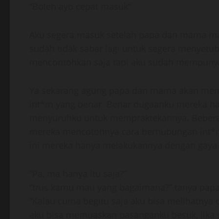
“Boleh ayo cepat masuk”
Aku segera masuk setelah papa dan mama mas
sudah tidak sabar lagi untuk segera menye
mencontohkan saja tapi aku sudah mempunya
Ya sekarang agung papa dan mama akan mem
int*m yang benar. Benar dugaanku mereka ha
menyuruhku untuk mempraktekannya. Beberap
mereka mencotohnya cara berhubungan int*
ini mereka hanya melakukannya dengan gaya b
“Pa, ma hanya itu saja?”
“trus kamu mau yang bagaimana?” tanya pap
“Kalau cuma begitu saja aku bisa melihatnya d
aku bisa memuaskan pasanganku besuk, jika s