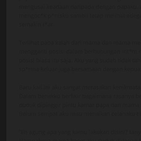
mengusai keadaan daripada dengan papaku. 
mengoc*k p*nisku sambil tetap melihat ad
semakin l*ar.
Terlihat papa kalah dari mama dan mama mem
mengganti posisi dalam berhubungan int*m 
posisi biasa itu saja. Aku yang sudah tidak 
sp*rma keluar juga bersamaan dengan kepua
Baru kali ini aku sangat merasakan kenikmata
Dalam benakku berfikir bagaimana rasanya b
duduk dipinggir pintu kamar papa dan mama 
Belum sempat aku mau menaikan celanaku tib
“Eh agung apa yang kamu lakukan disini? ta
Nampaknya mama kaget aku duduk didepan 