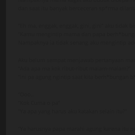
dan saat itu banyak berceceran sp*rma dilant
“Eh ma, enggak, enggak, gini, gini” aku tidak 
“Kamu mengintip mama dan papa berh*bunga
Nampaknya ia tidak senang aku mengintip a
Aku belum sempat menjawab pertanyaan mama 
“Ada apa ma kok ribut-ribut malam-malam?”
“ini pa agung ngintip saat kita berh*bungan b*
“Ooo..
“Kok Cuma o pa”
“Ya apa yang harus aku katakan selain itu?”
“Ya harusnya papa marahi agung karena itu pe