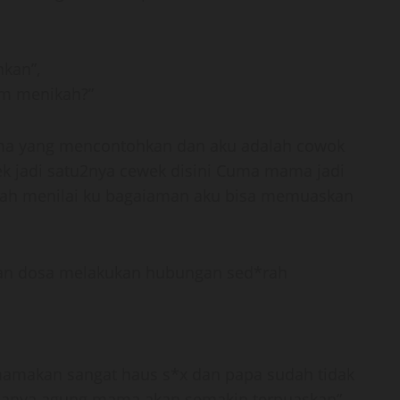
hkan”,
um menikah?”
a yang mencontohkan dan aku adalah cowok
 jadi satu2nya cewek disini Cuma mama jadi
ah menilai ku bagaiaman aku bisa memuaskan
atan dosa melakukan hubungan sed*rah
mamakan sangat haus s*x dan papa sudah tidak
anya agung mama akan semakin terpuaskan”