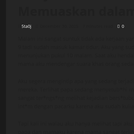
Memuaskan dala
5ta0j
December 30, 2025
7 minutes read
0
Malam ini sangat suntuk tidak ada kerjaan ya
9 tadi sudah masuk kamar tidur. Aku yang su
menunjukan pukul 10 malam. Saat aku henda
mama aku mendengar suara khas orang seda
Aku segera mengintip apa yang sedang terja
mereka. Terlihat papa sedang menyetub*hi 
sangat ter*ngs*ng melihat kejadian bers*tubu
int*m dengan pacarku karena aku sudah kuliah 
Tapi kali ini walau aku hanya melihat tapi a
papa dan mamaku karena mama sangat terliha