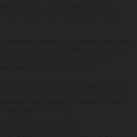
Aku segera melepaskan celanaku dan mulai
egan berh*bungan b*dan papa dan mama yang
ang terlihat sangat haus s*x. Mereka tidak pernah
mungkin dari dulu mereka melakukannya dalam
tahan ingin memuncratkan sp*rmaku akhirnya
saan yang papa dan mama peroleh.
n yang tiada tara walau hanya dengan on*ni saja.
erc*nta dengan mamaku. Ketika selesai aku masih
sambil menikmati sisa-sisa kenikmatan on*niku.
a-tiba pintu kamar terbuka.
nya mamaku saat membuka pintu.
kamar mama dan papa tanpa mengenakan pakaian