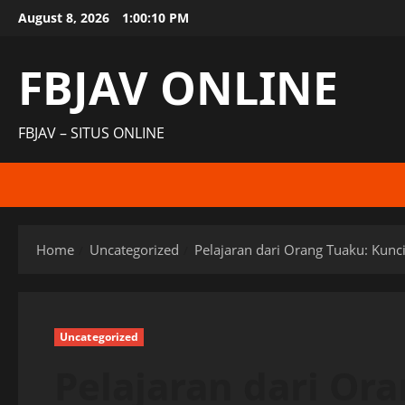
Skip
August 8, 2026
1:00:11 PM
to
content
FBJAV ONLINE
FBJAV – SITUS ONLINE
Home
Uncategorized
Pelajaran dari Orang Tuaku: Ku
Uncategorized
Pelajaran dari Or