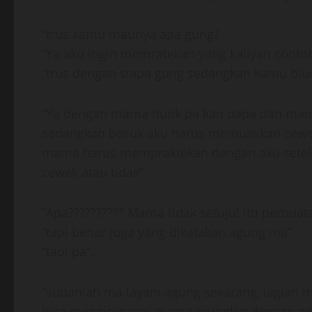
“trus kamu maunya apa gung?
“Ya aku ingin memratekan yang kaliyan conto
“trus dengan siapa gung sedangkan kamu bl
“Ya dengan mama dunk pa kan papa dan mam
sedangkan besuk aku harus memuaskan cewek
mama harus mempraktekan dengan aku setel
cewek atau tidak”
“Apa?????????? Mama tidak setuju! Itu perbu
“tapi benar juga yang dikatakan agung ma”
“tapi pa”.
“sudahlah ma layani agung sekarang, lagian 
bisa mengimbangi mama mungkin dengan ad