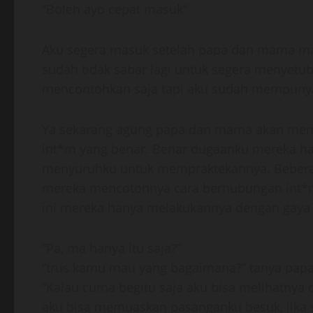
“Boleh ayo cepat masuk”
Aku segera masuk setelah papa dan mama mas
sudah tidak sabar lagi untuk segera menye
mencontohkan saja tapi aku sudah mempunya
Ya sekarang agung papa dan mama akan mem
int*m yang benar. Benar dugaanku mereka ha
menyuruhku untuk mempraktekannya. Beberap
mereka mencotohnya cara berhubungan int*
ini mereka hanya melakukannya dengan gaya b
“Pa, ma hanya itu saja?”
“trus kamu mau yang bagaimana?” tanya pap
“Kalau cuma begitu saja aku bisa melihatnya d
aku bisa memuaskan pasanganku besuk, jika s