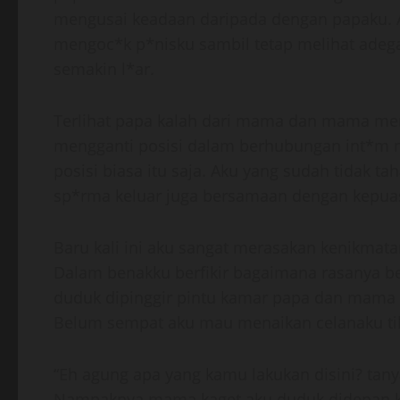
mengusai keadaan daripada dengan papaku. 
mengoc*k p*nisku sambil tetap melihat ad
semakin l*ar.
Terlihat papa kalah dari mama dan mama mem
mengganti posisi dalam berhubungan int*m 
posisi biasa itu saja. Aku yang sudah tidak 
sp*rma keluar juga bersamaan dengan kepua
Baru kali ini aku sangat merasakan kenikmata
Dalam benakku berfikir bagaimana rasanya b
duduk dipinggir pintu kamar papa dan mama 
Belum sempat aku mau menaikan celanaku tib
“Eh agung apa yang kamu lakukan disini? ta
Nampaknya mama kaget aku duduk didepan 