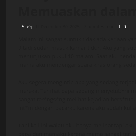
Memuaskan dala
5ta0j
December 30, 2025
7 minutes read
0
Malam ini sangat suntuk tidak ada kerjaan ya
9 tadi sudah masuk kamar tidur. Aku yang su
menunjukan pukul 10 malam. Saat aku henda
mama aku mendengar suara khas orang seda
Aku segera mengintip apa yang sedang terja
mereka. Terlihat papa sedang menyetub*hi 
sangat ter*ngs*ng melihat kejadian bers*tubu
int*m dengan pacarku karena aku sudah kuliah 
Tapi kali ini walau aku hanya melihat tapi a
papa dan mamaku karena mama sangat terliha