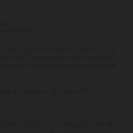
hkan”,
um menikah?”
a yang mencontohkan dan aku adalah cowok
 jadi satu2nya cewek disini Cuma mama jadi
ah menilai ku bagaiaman aku bisa memuaskan
atan dosa melakukan hubungan sed*rah
mamakan sangat haus s*x dan papa sudah tidak
anya agung mama akan semakin terpuaskan”