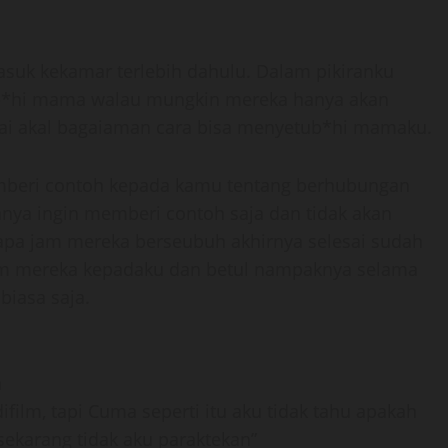
uk kekamar terlebih dahulu. Dalam pikiranku
tub*hi mama walau mungkin mereka hanya akan
i akal bagaiaman cara bisa menyetub*hi mamaku.
beri contoh kepada kamu tentang berhubungan
nya ingin memberi contoh saja dan tidak akan
a jam mereka berseubuh akhirnya selesai sudah
m mereka kepadaku dan betul nampaknya selama
iasa saja.
a
ifilm, tapi Cuma seperti itu aku tidak tahu apakah
ekarang tidak aku paraktekan”