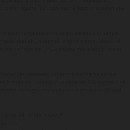
 puaskan agung. Ya udah agung hayo praktekan apa
a dan mama dan papa kaget karena aku sangat
masuk saat aku menj*lati v*gina mama. Mama tdk
sangat ter*ngs*ng untuk segera merasakn p*nisku
a mama dan memang benar v*gina mama sangat
ebih enak dari pada punya pacarku. Dia sangat bisa
ri mama sehingga mama sudah org*sme lebih dari
mau keluar lagi sayang”
 ya ma?”