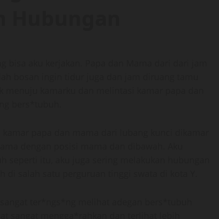
m Hubungan
ng bisa aku kerjakan. Papa dan Mama dari dari jam
dah bosan ingin tidur juga dan jam diruang tamu
k menuju kamarku dan melintasi kamar papa dan
ng bers*tubuh.
di kamar papa dan mama dari lubang kunci dikamar
mama dengan posisi mama dan dibawah. Aku
h seperti itu, aku juga sering melakukan hubungan
di salah satu perguruan tinggi swata di kota Y.
ku sangat ter*ngs*ng melihat adegan bers*tubuh
t sangat mengga*rahkan dan terlihat lebih