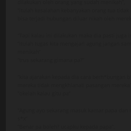
dilakukan oleh orang yang sudah menikah”,
“itulah kesalahan kebanyakan orang tua tida
bisa terjadi hubungan diluar nikah oleh merek
“Tapi kalau ini dilakukan maka dia pasti juga
“itulah tugas kita mengajari agung jangan s
menikah”
“trus sekarang gimana pa?”
“kita ajarakan kepada dia cara berh*bungan
mereka tidak mengkhianati pasangan mereka”
“okelah kalau gitu pa”
“Agung ayo sekarang masuk kamar papa dan 
s*x”
“Benar pa boleh? ucapku kepada papa”.