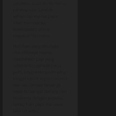
sekaligus cucu dia itu harus
perempuan. Setelah
kehamilan mama papa
lebih memberiku
kesempatan untuk
meyetub*hi mama.
Hari-hari yang ditunggu
tiba akhirnya mama
melahirkan bayi yang
selama ini inginkan papa
yaitu bayi perempuan yang
sangat cantik seperti mama
dan aku.Semua keluarga
besarku sangat senang dan
terutama dengan papaku.
Setiap hari papa merawat
bayi tersebut,