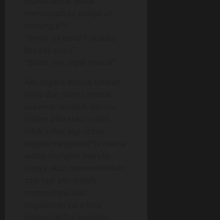
mama untuk mulai
mendapatkan pelajaran
tentang s*x”
“Benar pa boleh? ucapku
kepada papa”.
“Boleh ayo cepat masuk”
Aku segera masuk setelah
papa dan mama masuk
kekamar terlebih dahulu.
Dalam pikiranku sudah
tidak sabar lagi untuk
segera menyetub*hi mama
walau mungkin mereka
hanya akan mencontohkan
saja tapi aku sudah
mempunyai akal
bagaiaman cara bisa
menyetub*hi mamaku.