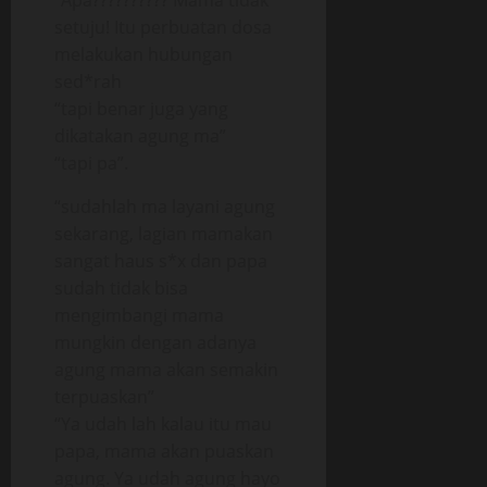
“Apa?????????? Mama tidak
setuju! Itu perbuatan dosa
melakukan hubungan
sed*rah
“tapi benar juga yang
dikatakan agung ma”
“tapi pa”.
“sudahlah ma layani agung
sekarang, lagian mamakan
sangat haus s*x dan papa
sudah tidak bisa
mengimbangi mama
mungkin dengan adanya
agung mama akan semakin
terpuaskan”
“Ya udah lah kalau itu mau
papa, mama akan puaskan
agung. Ya udah agung hayo