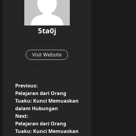
5ta0j
Administrator
Visit Website
View All Posts
P
Previous:
Pelajaran dari Orang
o
Tuaku: Kunci Memuaskan
dalam Hubungan
s
Next:
t
Pelajaran dari Orang
Tuaku: Kunci Memuaskan