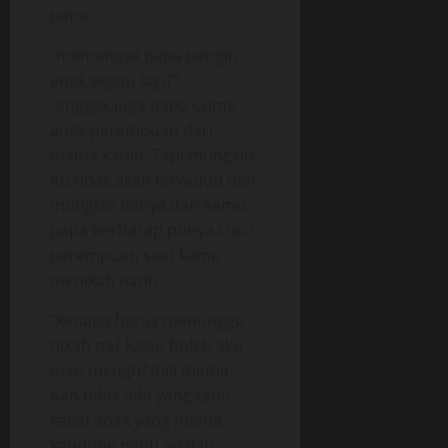
papa”
“memangya papa pengin
anak segitu lagi?”
“enggak juga papa Cuma
anak perempuan dari
mama kamu. Tapi mungkin
itu tidak akan terwujud dan
mungkin hanya dari kamu
papa berharap punya cucu
perempuan saat kamu
menikah nanti”
“kenapa harus menunggu
nikah pa? kalau boleh aku
mau mengh*mili mama.
Kan tidak ada yang tahu
kalau anak yang mama
kandung nanti adalah