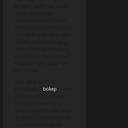
berakhir disitu tapi setiap
malam kami tetap
melaksanakannya tetapi
setelah mama memuaskan
papa dulu sedangkan aku
mendapatkan jatah yang
kedua. Tidak apalah yang
penting aku mendapatkan
kepuasan yang tiada tara
dari mama.
Satu bulan kami
behubungan
bokep
mama
akhirnya hamil juga dan
keluarga besaar kami
sangat senang begitu juga
dengan papa dan ia selalu
bilang pokoknya anak