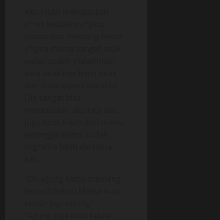
Aku mulai memasukan
p*nis kedalam v*gina
mama dan memang benar
v*gina mama sangat enak
walau sudah melahirkan
satu anak tapi lebih enak
dari pada punya pacarku.
Dia sangat bisa
memuaskan aku tapi aku
juga tidak kalah dari mama
sehingga mama sudah
org*sme lebih dari lima
kali.
“Oh agung kamu memang
benar2 hebat! Mama mau
keluar lagi sayang”
“Agung juga mau keluar