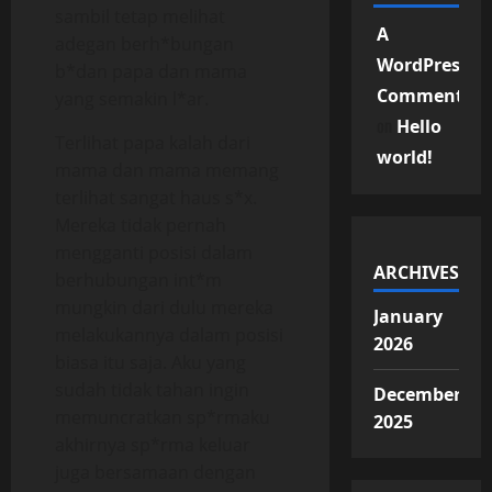
sambil tetap melihat
A
adegan berh*bungan
WordPress
b*dan papa dan mama
Commenter
yang semakin l*ar.
on
Hello
Terlihat papa kalah dari
world!
mama dan mama memang
terlihat sangat haus s*x.
Mereka tidak pernah
mengganti posisi dalam
ARCHIVES
berhubungan int*m
mungkin dari dulu mereka
January
melakukannya dalam posisi
2026
biasa itu saja. Aku yang
sudah tidak tahan ingin
December
memuncratkan sp*rmaku
2025
akhirnya sp*rma keluar
juga bersamaan dengan