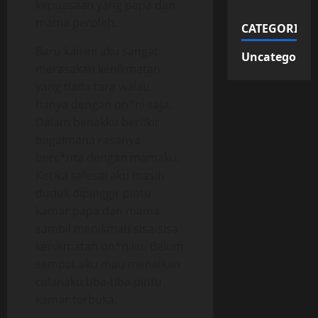
kepuasaan yang papa dan
mama peroleh.
CATEGORIES
Baru kali ini aku sangat
Uncategorize
merasakan kenikmatan
yang tiada tara walau
hanya dengan on*ni saja.
Dalam benakku berfikir
bagaimana rasanya
berc*nta dengan mamaku.
Ketika selesai aku masih
duduk dipinggir pintu
kamar papa dan mama
sambil menikmati sisa-sisa
kenikmatan on*niku. Belum
sempat aku mau menaikan
celanaku tiba-tiba pintu
kamar terbuka.