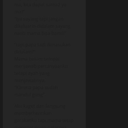
ma, kita dapat sama2 ya
ma?”
“Iya sayang tapi jangan
dikeluarin didalam sayang
nanti mama bisa hamil!”
“tapi papa tadi dimasukan
didalam?”
Mama belum sempat
menjawab pertanyaanku
tetapi ayah yang
menjawabnya,
“Karena papa sudah
mandul gung”.
Aku kaget dan langsung
memberhentikan
gerakanku tapi mama tetap
menggerakkan patatnya