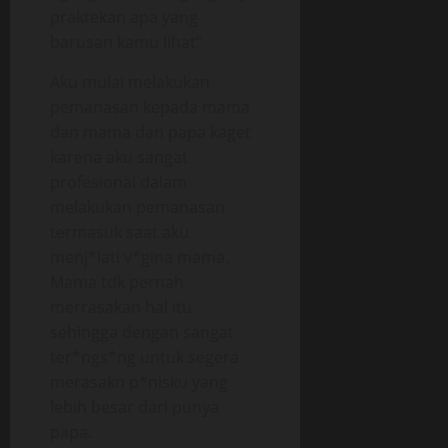
praktekan apa yang
barusan kamu lihat”
Aku mulai melakukan
pemanasan kepada mama
dan mama dan papa kaget
karena aku sangat
profesional dalam
melakukan pemanasan
termasuk saat aku
menj*lati v*gina mama.
Mama tdk pernah
merrasakan hal itu
sehingga dengan sangat
ter*ngs*ng untuk segera
merasakn p*nisku yang
lebih besar dari punya
papa.