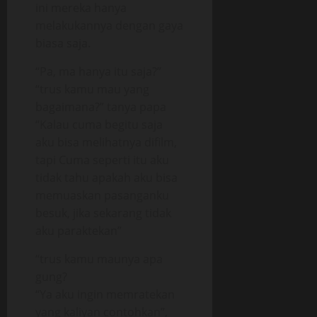
ini mereka hanya
melakukannya dengan gaya
biasa saja.
“Pa, ma hanya itu saja?”
“trus kamu mau yang
bagaimana?” tanya papa
“Kalau cuma begitu saja
aku bisa melihatnya difilm,
tapi Cuma seperti itu aku
tidak tahu apakah aku bisa
memuaskan pasanganku
besuk, jika sekarang tidak
aku paraktekan”
“trus kamu maunya apa
gung?
“Ya aku ingin memratekan
yang kaliyan contohkan”,