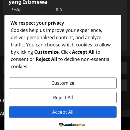
yang Istimewa
5ta0j
January 9, 2026
0
Uncategorized
We respect your privacy
Burung Majikan dan Perhatian Pembantu
Cookies help us improve your experience,
yang Istimewa
deliver personalized content, and analyze
5ta0j
January 9, 2026
0
traffic. You can choose which cookies to allow
by clicking
Customize
. Click
Accept All
to
consent or
Reject All
to decline non-essential
cookies.
Customize
Reject All
CERDAS4D
Accept All
AROMA4D
MAHJONG
Copyright © All rights reserved.
|
MoreNews
by AF
Powered by