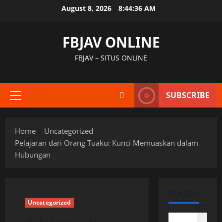
Skip
August 8, 2026
8:44:37 AM
to
content
FBJAV ONLINE
FBJAV – SITUS ONLINE
SUBSCRIBE
Primary
Menu
Home
Uncategorized
Pelajaran dari Orang Tuaku: Kunci Memuaskan dalam
Hubungan
SEARCH
Uncategorized