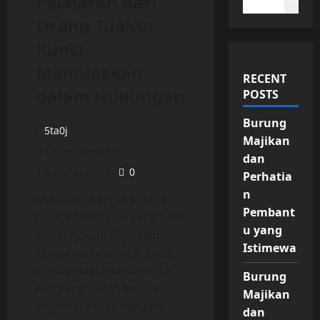
Pelajaran dari
Search
Orang Tuaku:
Kunci
Memuaskan
RECENT
dalam Hubungan
POSTS
Burung
5ta0j
Majikan
December 30, 2025
dan
7 minutes read
0
Perhatia
n
Malam ini sangat suntuk
Pembant
tidak ada kerjaan yang bisa
u yang
aku kerjakan. Papa dan
Istimewa
Mama dari dari jam 9 tadi
sudah masuk kamar tidur.
Burung
Aku yang sudah bosan
Majikan
ingin tidur juga dan jam
dan