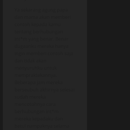
Ya sekarang agung papa
dan mama akan memberi
contoh kepada kamu
tentang berhubungan
int*m yang benar. Benar
dugaanku mereka hanya
ingin memberi contoh saja
dan tidak akan
menyuruhku untuk
mempraktekannya.
Beberapa jam mereka
berseubuh akhirnya selesai
sudah mereka
mencotohnya cara
berhubungan int*m
mereka kepadaku dan
betul nampaknya selama