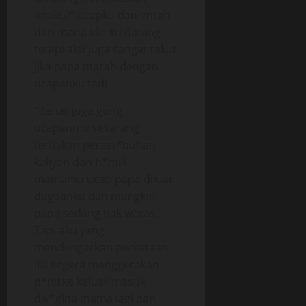
anaku?” ucapku dan entah
dari mana ide itu datang
tetapi aku juga sangat takut
jika papa marah dengan
ucapanku tadi.
“Benar juga gung
ucapanmu sekarang
teruskan perset*buhan
kaliyan dan h*mili
mamamu ucap papa diluar
dugaanku dan mungkin
papa sedang tiak waras.
Tapi aku yang
mendengarkan perkataan
itu segera menggerakan
p*niske keluar masuk
div*gina mama lagi dan