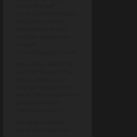
mereka lihat pa?”
“itulah tugas kita mengajari
agung jangan sampai
melakukannya dengan
orang lain sebelum dia
menikah”
“trus sekarang gimana pa?”
“kita ajarakan kepada dia
cara berh*bungan b*dan
dan cara memuaskan
pasangan dan juga agar
mereka tidak mengkhianati
pasangan mereka”.
“okelah kalau gitu pa”
“Agung ayo sekarang
masuk kamar papa dan