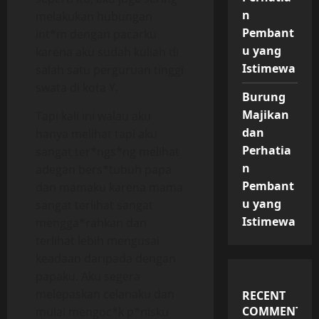
n
melakukan hubungan
Pembant
int*m dengan pacarku
u yang
karena aku sudah kuliah di
Istimewa
salah satu perguruan tinggi
swata di kota Y.
Burung
Majikan
Tapi kali ini walau aku
dan
hanya melihat tapi aku
Perhatia
sangat ter*ngs*ng melihat
n
adegan bers*tubuh papa
Pembant
dan mamaku karena mama
u yang
sangat terlihat sangat
Istimewa
mengga*rahkan dan
terlihat lebih mengusai
keadaan daripada dengan
papaku. Aku segera
melepaskan celanaku dan
RECENT
COMMENTS
mulai mengoc*k p*nisku