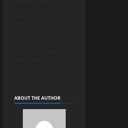
Sedangkan yang aku justru
tidak mengurusi dia sama
sekali tetapi justru
mengurusi ibunya atau
mamaku. Aku terus
melakukan hub*ngan
b*dan dengan mama, dan
papa tetap mengijinkan,
tetapi mama udah KB.
Sampai saat ini aku tetap
melaksanakan hubungan
ini.
ABOUT THE AUTHOR