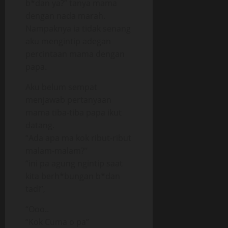
b*dan ya?” tanya mama
dengan nada marah.
Nampaknya ia tidak senang
aku mengintip adegan
percintaan mama dengan
papa.
Aku belum sempat
menjawab pertanyaan
mama tiba-tiba papa ikut
datang.
“Ada apa ma kok ribut-ribut
malam-malam?”
“ini pa agung ngintip saat
kita berh*bungan b*dan
tadi”,
“Ooo..
“Kok Cuma o pa”