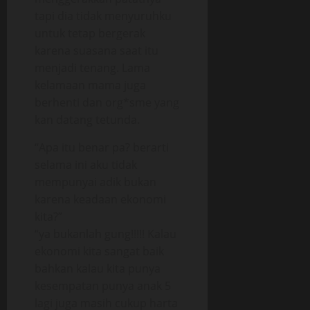
tapi dia tidak menyuruhku
untuk tetap bergerak
karena suasana saat itu
menjadi tenang. Lama
kelamaan mama juga
berhenti dan org*sme yang
kan datang tetunda.
“Apa itu benar pa? berarti
selama ini aku tidak
mempunyai adik bukan
karena keadaan ekonomi
kita?”
“ya bukanlah gung!!!!! Kalau
ekonomi kita sangat baik
bahkan kalau kita punya
kesempatan punya anak 5
lagi juga masih cukup harta