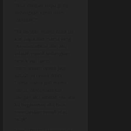
“trus dengan siapa gung
sedangkan kamu blum
menikah?”
“Ya dengan mama dunk pa
kan papa dan mama yang
mencontohkan dan aku
adalah cowok sedangkan
besuk aku harus
memuaskan cewek jadi
satu2nya cewek disini
Cuma mama jadi mama
harus mempraktekan
dengan aku setelah menilai
ku bagaiaman aku bisa
memuaskan cewek atau
tidak”