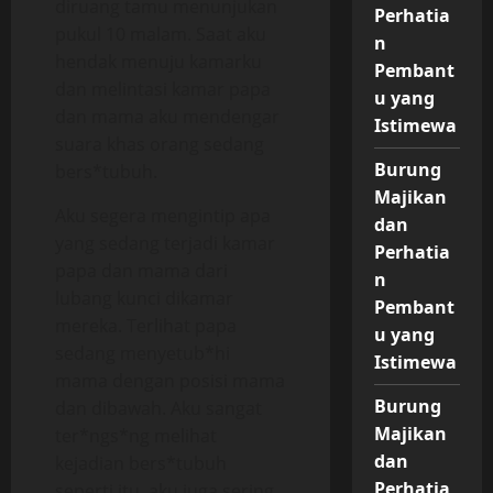
diruang tamu menunjukan
Perhatia
pukul 10 malam. Saat aku
n
hendak menuju kamarku
Pembant
dan melintasi kamar papa
u yang
dan mama aku mendengar
Istimewa
suara khas orang sedang
Burung
bers*tubuh.
Majikan
Aku segera mengintip apa
dan
yang sedang terjadi kamar
Perhatia
papa dan mama dari
n
lubang kunci dikamar
Pembant
mereka. Terlihat papa
u yang
sedang menyetub*hi
Istimewa
mama dengan posisi mama
Burung
dan dibawah. Aku sangat
Majikan
ter*ngs*ng melihat
dan
kejadian bers*tubuh
Perhatia
seperti itu, aku juga sering