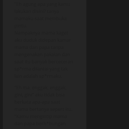
“Eh agung apa yang kamu
lakukan disini? tanya
mamaku saat membuka
pintu.
Nampaknya mama kaget
aku duduk didepan kamar
mama dan papa tanpa
mengenakan pakaian dan
saat itu banyak berceceran
sp*rma dilantai yang tak
lain adalah sp*rmaku.
“Eh ma, enggak, enggak,
gini, gini” aku tidak bisa
berkata apa-apa saat
mama bertanya sepert itu.
“Kamu mengintip mama
dan papa berh*bungan