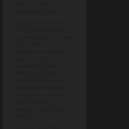
mama juga segera
mengimbangi lagi.
Mama tidak mau ambil
pusing dengan perasaan
apa yang dia ingin rasakan
saat ini adalah
mendapaatkan org*sme
yang tertunda tadi
bersama denganku.
Akhirnya kami berdua
mendapatkan org*sme
bersama dan malam itu
kamar itu aku tiduri berdua
dengan mamaku
sedangkan papaku tidur
dikamarku.
Hubungan kami tidak