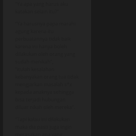
“Ya apa yang harus aku
katakan selain itu?”
“Ya harusnya papa marahi
agung karena itu
perbuatannya tidak baik
karena ini hanya boleh
dilakukan oleh orang yang
sudah menikah”,
“itulah kesalahan
kebanyakan orang tua tidak
mengjarkan masalah s*x
kepada anaknya sehingga
bisa terjadi hubungan
diluar nikah oleh mereka”.
“Tapi kalau ini dilakukan
maka dia pasti juga ingin
merasakan apa yang