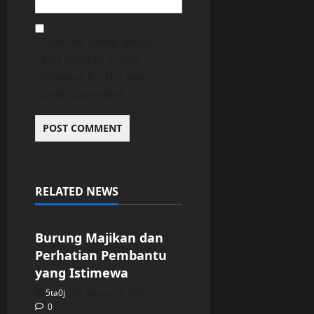
Save my name, email,
and website in this
browser for the next
time I comment.
RELATED NEWS
Uncategorized
Burung Majikan dan
Perhatian Pembantu
yang Istimewa
5ta0j
January 9, 2026
0
Uncategorized