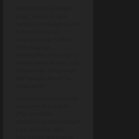
Kulihat istri tidur dengan
pulas., untung ia ngak
bangun. Besok paginya aku
bangun, istriku dah
berangkat kerja. kulihat
Dina, sikapnya
menunjukkan biasa saja” ia
sempat tanya ke saya,.. pak
semalam aku mimpi aneh
deh” kok lain dan an*ku
terasa perih”
Terus ia bilang kenapa ada
warna merah ya pak di
p*ha dan dalam
celananya..ia nanya dengan
lugu.. aku pura ngak
tahu”namun kelihatan ia