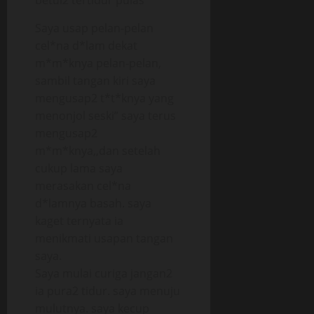
betul2 tertidur pulas”
Saya usap pelan-pelan
cel*na d*lam dekat
m*m*knya pelan-pelan,
sambil tangan kiri saya
mengusap2 t*t*knya yang
menonjol seski” saya terus
mengusap2
m*m*knya,,dan setelah
cukup lama saya
merasakan cel*na
d*lamnya basah. saya
kaget ternyata ia
menikmati usapan tangan
saya.
Saya mulai curiga jangan2
ia pura2 tidur. saya menuju
mulutnya. saya kecup