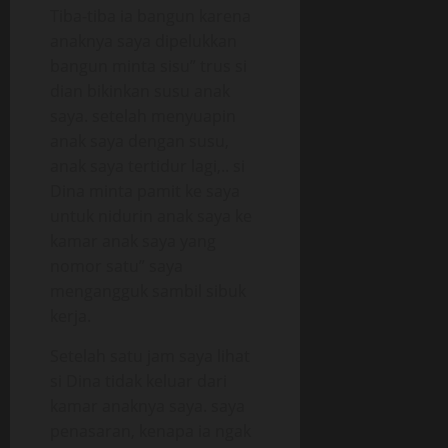
Tiba-tiba ia bangun karena
anaknya saya dipelukkan
bangun minta sisu” trus si
dian bikinkan susu anak
saya. setelah menyuapin
anak saya dengan susu,
anak saya tertidur lagi,.. si
Dina minta pamit ke saya
untuk nidurin anak saya ke
kamar anak saya yang
nomor satu” saya
mengangguk sambil sibuk
kerja.
Setelah satu jam saya lihat
si Dina tidak keluar dari
kamar anaknya saya. saya
penasaran, kenapa ia ngak