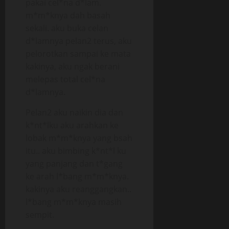
pakai cel*na d*lam.
m*m*knya dah basah
sekali. aku buka celan
d*lamnya pelan2 terus, aku
pelorotkan sampai ke mata
kakinya, aku ngak berani
melepas total cel*na
d*lamnya.
Pelan2 aku naikin dia dan
k*nt*lku aku arahkan ke
lobak m*m*knya yang bsah
itu.. aku bimbing k*nt*l ku
yang panjang dan t*gang
ke arah l*bang m*m*knya.
kakinya aku reanggangkan..
l*bang m*m*knya masih
sempit.