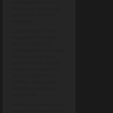
kenceng. beda ama t*t*k
istriku yang mulai kendor
dan tidak begitu besar
ukurannya.
Saya membelai t*t*knya
dengan penuh sayang..
sekali-kali bibir saya
mebngusap2 kulit t*t*knya
yang mulus. lagi-lagi ia
mend*sah pelan. tangan
kananku aku selipkan di
antara daging t*t*k dan
b*hanya.. agak sempit,
saya berusaha masukin
tangan saya..
Hhmm bukan maen..terasa
daging t*t*knya kenyal dan