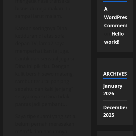
mengetik hasil transaksi
bisnis di meja makan itu
A
sampai larut malam.
WordPress
Commenter
Karean seringnya Dina
on
Hello
ketiduran di atas sofa
world!
depan TV, lama2 saya
memperhatikan ia juga.
Cantik dan sensual juga si
Dina ini pikirku. Dengan
kulit bersih sawo matang,
ARCHIVES
rambut terurai panjang
January
sebahu, dan kaki jenjang”
2026
selayaknya si Dina tidak
pantas jadi pembantu.
December
2025
Saya tipe suami yang setia.
belum pernah merasakan
m*m*k dan harumnya