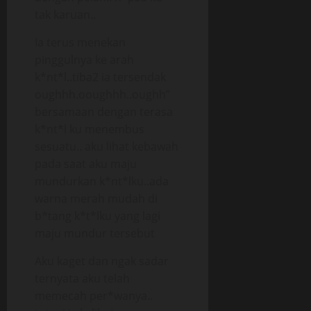
tak karuan..
Ia terus menekan
pinggulnya ke arah
k*nt*l..tiba2 ia tersendak
oughhh.ooughhh..oughh”
bersamaan dengan terasa
k*nt*l ku menembus
sesuatu.. aku lihat kebawah
pada saat aku maju
mundurkan k*nt*lku..ada
warna merah mudah di
b*tang k*t*lku yang lagi
maju mundur tersebut
Aku kaget dan ngak sadar
ternyata aku telah
memecah per*wanya..