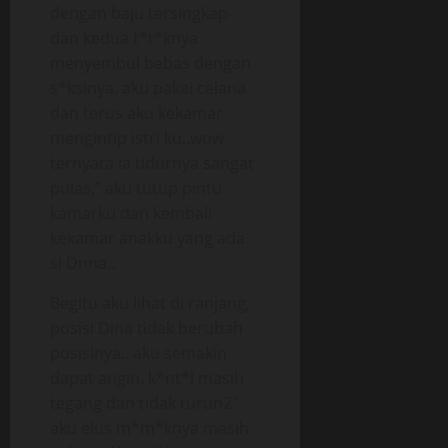
dengan baju tersingkap
dan kedua t*t*knya
menyembul bebas dengan
s*ksinya. aku pakai celana
dan terus aku kekamar
mengintip istri ku..wow
ternyata ia tidurnya sangat
pulas,” aku tutup pintu
kamarku dan kembali
kekamar anakku yang ada
si Dnna..
Begitu aku lihat di ranjang,
posisi Dina tidak berubah
posisinya.. aku semakin
dapat angin. k*nt*l masih
tegang dan tidak turun2″
aku elus m*m*knya masih