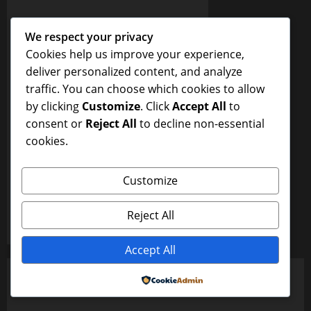
Burung Majikan dan
We respect your privacy
Perhatian Pembantu
Cookies help us improve your experience,
yang Istimewa
deliver personalized content, and analyze
traffic. You can choose which cookies to allow
5ta0j
January 9, 2026
0
by clicking
Customize
. Click
Accept All
to
Uncategorized
consent or
Reject All
to decline non-essential
Burung Majikan dan
cookies.
Perhatian Pembantu
yang Istimewa
Customize
5ta0j
January 9, 2026
0
Reject All
Accept All
YOU MAY HAVE MISSED
Powered by
Uncategorized