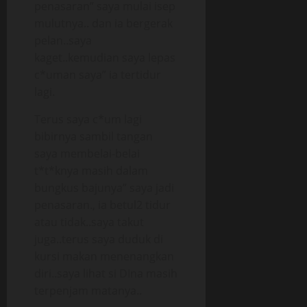
penasaran” saya mulai isep
mulutnya.. dan ia bergerak
pelan..saya
kaget..kemudian saya lepas
c*uman saya” ia tertidur
lagi.
Terus saya c*um lagi
bibirnya sambil tangan
saya membelai-belai
t*t*knya masih dalam
bungkus bajunya” saya jadi
penasaran., ia betul2 tidur
atau tidak..saya takut
juga..terus saya duduk di
kursi makan menenangkan
diri..saya lihat si DIna masih
terpenjam matanya..