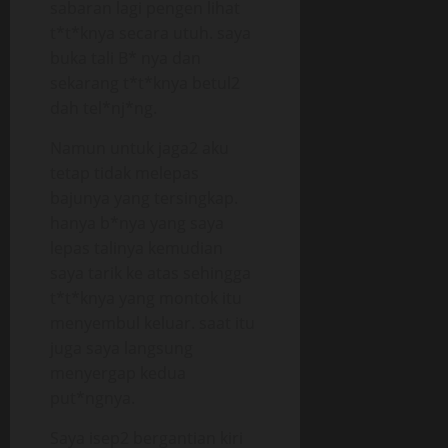
sabaran lagi pengen lihat
t*t*knya secara utuh. saya
buka tali B* nya dan
sekarang t*t*knya betul2
dah tel*nj*ng.
Namun untuk jaga2 aku
tetap tidak melepas
bajunya yang tersingkap.
hanya b*nya yang saya
lepas talinya kemudian
saya tarik ke atas sehingga
t*t*knya yang montok itu
menyembul keluar. saat itu
juga saya langsung
menyergap kedua
put*ngnya.
Saya isep2 bergantian kiri