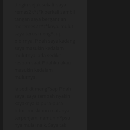
dingin sejuk sekali. saya
remas2 t*t*k berkali sambil
tangan saya bergantian
meremes2 t*t*knya. mulut
saya terus meng*cup
bibirnya. l*dah saya kadang
saya masukin kedalam
mulutnya. ada sedikit
respon saat l*dahku akau
masukin kedalam
mulutnya.
Ia sedikit meng*sap l*dah
saya. saya tambah nyakin
kayaknya ia pura-pura
tidur. meskipun matanya
terpenjam, namun n*psu
nya mulai naik. Saya tak