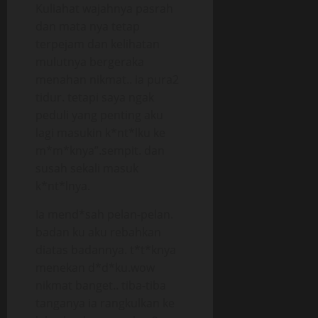
Kuliahat wajahnya pasrah
dan mata nya tetap
terpejam dan kelihatan
mulutnya bergeraka
menahan nikmat.. ia pura2
tidur. tetapi saya ngak
peduli yang penting aku
lagi masukin k*nt*lku ke
m*m*knya”.sempit. dan
susah sekali masuk
k*nt*lnya.
Ia mend*sah pelan-pelan.
badan ku aku rebahkan
diatas badannya. t*t*knya
menekan d*d*ku.wow
nikmat banget.. tiba-tiba
tanganya ia rangkulkan ke