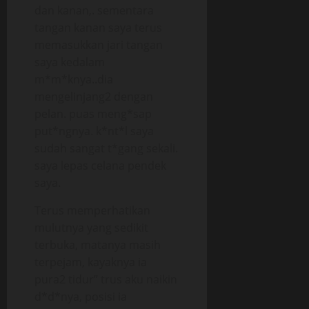
dan kanan,. sementara
tangan kanan saya terus
memasukkan jari tangan
saya kedalam
m*m*knya..dia
mengelinjang2 dengan
pelan. puas meng*sap
put*ngnya. k*nt*l saya
sudah sangat t*gang sekali.
saya lepas celana pendek
saya.
Terus memperhatikan
mulutnya yang sedikit
terbuka, matanya masih
terpejam, kayaknya ia
pura2 tidur” trus aku naikin
d*d*nya, posisi ia