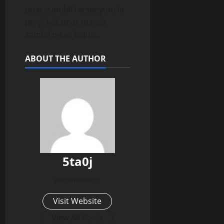
puas. sambil tersenyum ia
pergi kekamar mandi
sambil nyuci bajuu..
ABOUT THE AUTHOR
5ta0j
Administrator
Visit Website
View All Posts