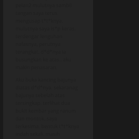
pelan2 mulutnya sambil
tangan saya terus
mengusap t*t*knya.
mulutnya saya is*p keras.
terdengar lenguhan
nafasnya, perutnya
terangkat. d*d*nya ia
busungkan ke atas.. aku
makin penasaran.
Aku buka kancing bajunya
diatas d*d*nya. sekaranag
bajunya sebelah atas
tersingkap. terlihat dua
bukit kembar yang ranum
dan montok..saya
terkesima. bentuk t*t*knya
indah sekali. masih