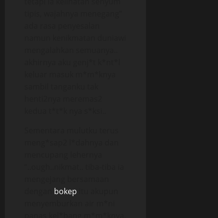
tetapi ia kelihatan senyum
tipis, wajahnya menegang”
ada rasa penyesalan
namun kenikmatan duniawi
mengalahkan semuanya..
akhirnya aku genj*t k*nt*l
keluar masuk m*m*knya
sambil tanganku tak
henti2nya meremas2
kedua t*t*k nya s*ksi..
Sementara mulutku terus
meng*sap2 l*dahnya dan
mencupang lehernya
“..ough..nikmat.. tiba-tiba ia
mengejang bersamaan
dengan
bokep
itu akupun
menyemburkan air m*ni
panas kel*bang m*m*knya.