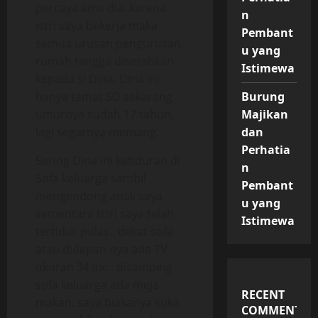
percaya ama dia. karena
n
istri saya bekerja maka
Pembant
semua urusan pengurusan
u yang
rumah tangga diserahkan
Istimewa
kepada si Dina. Dina ini
hanya tamat SD sekarang
Burung
umurnya sudah 17 tahun.
Majikan
lagi segarnya memang.
dan
Perhatia
Sering Dina ini ketiduran di
n
Sofa keluarga sambil
Pembant
mengendong anak saya
u yang
sementara istri saya telah
Istimewa
tertidur pulas.. dekat sofa
atau didepan nya ada TV
ukuran 34 Inc.. disamping
sofa keluarga ada meja
RECENT
makan. saya biasanya suka
COMMENTS