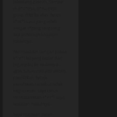
telentang pasrah. Sampai
di d*d*nya, p*ha saya
geser dikit ke atas. terus
k*nt*l saya yang udah
sangat t*gang langsung
aku sodorkan kedalam
mulutnya.
Aku masukin dengan paksa
k*nt*l ko yang besar dan
tegang itu ke mulutnya..
agak susah dan ada sedikit
penolakan. tetapi
penolakan tersebut tidak
begitu kuat. saya terus
memassukkan k*nt*l saya
kedalam mulutnya..
Saya majukan pelan-