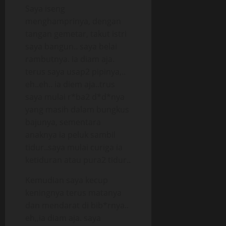
Saya iseng
menghamprinya, dengan
tangan gemetar, takut istri
saya bangun.. saya belai
rambutnya. ia diam aja.
terus saya usap2 pipinya,..
eh..eh.. ia diem aja..trus
saya mulai r*ba2 d*d*nya
yang masih dalam bungkus
bajunya, sementara
anaknya ia peluk sambil
tidur..saya mulai curiga ia
ketiduran atau pura2 tidur..
Kemudian saya kecup
keningnya terus matanya
dan mendarat di bib*rnya..
eh,,ia diam aja. saya