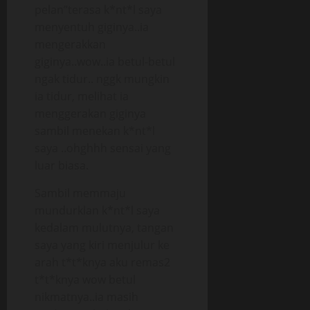
pelan”terasa k*nt*l saya
menyentuh giginya..ia
mengerakkan
giginya..wow..ia betul-betul
ngak tidur.. nggk mungkin
ia tidur, melihat ia
menggerakan giginya
sambil menekan k*nt*l
saya ..ohghhh sensai yang
luar biasa.
Sambil memmaju
mundurklan k*nt*l saya
kedalam mulutnya, tangan
saya yang kiri menjulur ke
arah t*t*knya aku remas2
t*t*knya wow betul
nikmatnya..ia masih