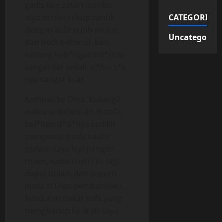
gadis lain selain istri ku.
oiya istriku cukup cantik
CATEGORIES
dengan kulit putih mulus
Uncategorize
dan bodi bahenol. kalo
sedang hub*ngan int*m ia
sangat liar sekali. n*fsu s*x
nya sangat kuat.
Kembali ke DIna. kadang2
waktu ia ketiduran di sofa,
bel*han d*d*nya sedikit
mengintip. pada suatu
malam saya lagi pengen
maen, namun istri ku lagi
dapet bulan. dan seperti
biasa si Dian pembantuku,
ketiduran dekat sofa yang
menghadap ke arah saya.