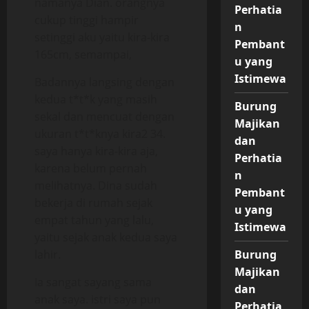
namanya Dian. orangnya
Perhatia
cukup tinggi hampir
n
setinggi aku yaitu kira-kira
Pembant
165cm, semampai,
u yang
Istimewa
Badannya langsing dengan
kedua t*t*k yang masih
Burung
sekal dan mencuat dengan
Majikan
ukuran t*t*knya kira2 34.
dan
saya hanya kira-kira aja,
Perhatia
karena belum pernah
n
melihatnya. Dina sudah
Pembant
bekerja di rumah sejak
u yang
empat tahun yang lalu,
Istimewa
yaitu sejak anak kedua saya
lahir.
Burung
Majikan
Ia sangat sayang sama
dan
anak saya. istri saya pun
Perhatia