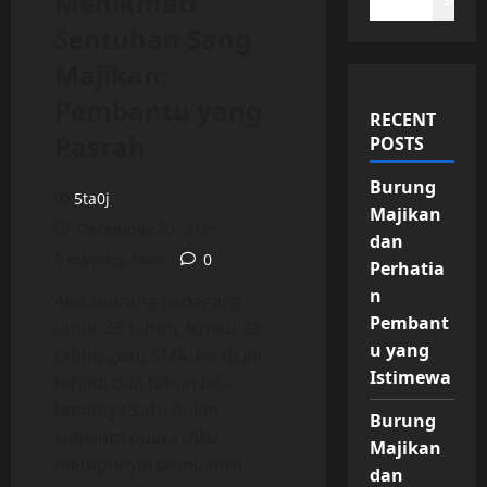
Menikmati
Search
Sentuhan Sang
Majikan:
Pembantu yang
RECENT
Pasrah
POSTS
Burung
5ta0j
Majikan
December 20, 2025
dan
9 minutes read
0
Perhatia
n
Aku seorang pedagang
Pembant
umur 35 tahun, istriku 32
u yang
tahun guru SMA. kisah ini
Istimewa
terjadi dua tahun lalu,
tepatnya satu bulan
Burung
sebelum puasa. Aku
Majikan
mempunyai pembantu
dan