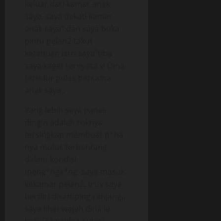
keluar dari kamar anak
saya. saya dekati kamar
anak saya” dan saya buka
pintu pelan2 takut
ketahuan istri saya”tiba
saya kaget ternyata si Dina
tertidur pulas bersama
anak saya..
Yang lebih saya panas
dingin adalah roknya
tersingkap membuat p*ha
nya mulus terbentang
dalam kondisi
meng*ngk*ng. saya masuk
kekamar pelan2. trus saya
berdiri disamping ranjang..
saya lihat wajah dina ia