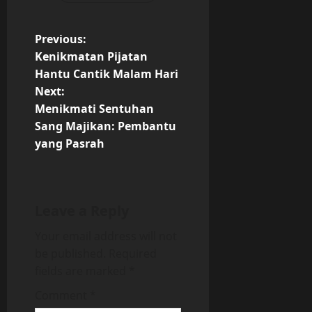
P
Previous:
Kenikmatan Pijatan
o
Hantu Cantik Malam Hari
Next:
s
Menikmati Sentuhan
t
Sang Majikan: Pembantu
yang Pasrah
n
a
Leave a Reply
v
Your email address will not
i
be published.
Required
fields are marked
*
g
Comment
*
a