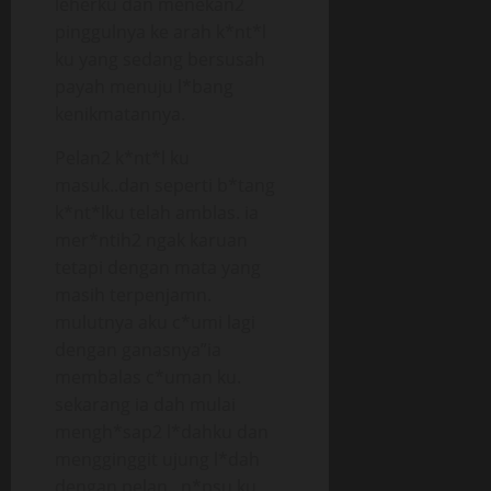
leherku dan menekan2
pinggulnya ke arah k*nt*l
ku yang sedang bersusah
payah menuju l*bang
kenikmatannya.
Pelan2 k*nt*l ku
masuk..dan seperti b*tang
k*nt*lku telah amblas. ia
mer*ntih2 ngak karuan
tetapi dengan mata yang
masih terpenjamn.
mulutnya aku c*umi lagi
dengan ganasnya”ia
membalas c*uman ku.
sekarang ia dah mulai
mengh*sap2 l*dahku dan
mengginggit ujung l*dah
dengan pelan.. n*psu ku