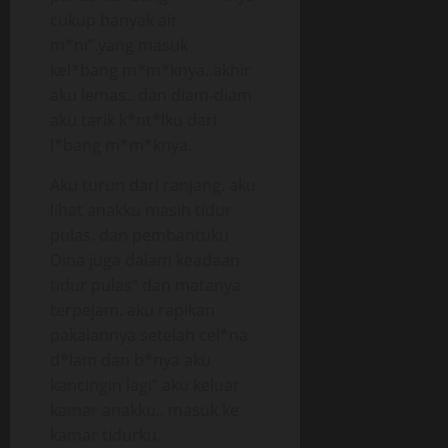
cukup banyak air
m*ni”.yang masuk
kel*bang m*m*knya..akhir
aku lemas.. dan diam-diam
aku tarik k*nt*lku dari
l*bang m*m*knya.
Aku turun dari ranjang. aku
lihat anakku masih tidur
pulas. dan pembantuku
Dina juga dalam keadaan
tidur pulas” dan matanya
terpejam. aku rapikan
pakaiannya setelah cel*na
d*lam dan b*nya aku
kancingin lagi” aku keluar
kamar anakku.. masuk ke
kamar tidurku,