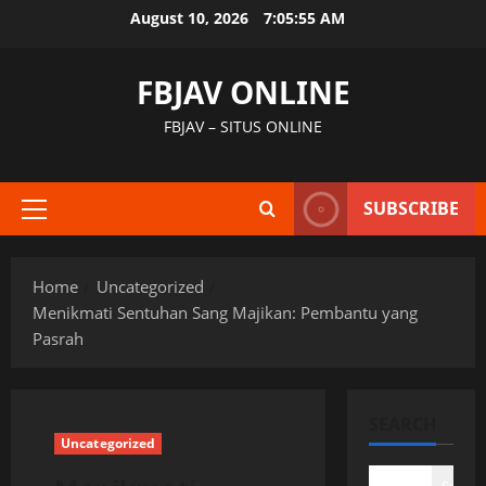
Skip
August 10, 2026
7:05:56 AM
to
content
FBJAV ONLINE
FBJAV – SITUS ONLINE
SUBSCRIBE
Primary
Menu
Home
Uncategorized
Menikmati Sentuhan Sang Majikan: Pembantu yang
Pasrah
SEARCH
Uncategorized