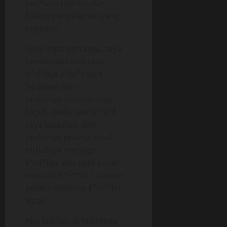
per*wan pikirku..dan
belum pengalaman yang
beginian.
Saya ingat istri saya..saya
berdiri dari dari atas
d*d*nya k*nt*l saya
lepaskan dari
mulutnya..namun saya
kaget.. pada saat k*nt*l
saya lepaskan dari
mulutnya pelan2, tiba2
mulutnya menjepit
k*nt*lku. aku agak susah
menarik k*nt*lku” namun
pelan2 akhirnya k*nt*lku
lepas.
Aku biarkan ia telentang