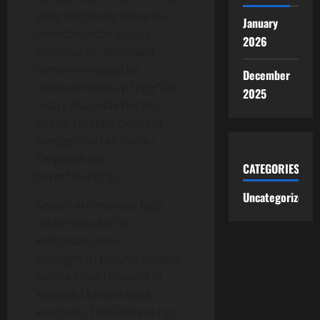
yang tergolong besar itu
January
meledak-ledak butuh
2026
penyaluran. Beberapa
teman mengajakku
December
mencari wanita p*ngg*lan
2025
tetapi aku tidak berani.
Resiko terkena penyakit
mengendurkan niatku.
Terpaksa aku
CATEGORIES
berm*sturb*si.
Uncategorized
Sesaat aku merasa lega,
tetapi sesudah itu
keinginan untuk
mengg*luti tubuh seorang
wanita selalu muncul di
kepalaku karena rasa
kesepian. Tidak terasa tiga