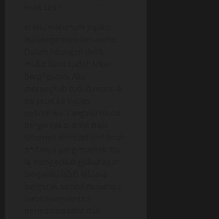
milik kita.”
Ia lalu menc*um pipiku.
Nafasnya menderu-deru.
Dalam hitungan detik
mulut kami sudah lekat
berp*gutan. Aku
merengkuh tubuh montok
itu ketat ke dalam
pelukanku. Tangaku mulai
bergerilya di balik baju
tidurnya mencari-cari buah
d*danya yang montok itu.
Ia menggeIkat-geIkat agar
tanganku lebih leluasa
bergerak sambil mulutnya
terus menyambut
permainan bibir dan