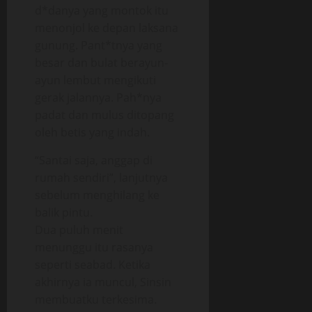
d*danya yang montok itu
menonjol ke depan laksana
gunung. Pant*tnya yang
besar dan bulat berayun-
ayun lembut mengikuti
gerak jalannya. Pah*nya
padat dan mulus ditopang
oleh betis yang indah.
“Santai saja, anggap di
rumah sendiri”, lanjutnya
sebelum menghilang ke
balik pintu.
Dua puluh menit
menunggu itu rasanya
seperti seabad. Ketika
akhirnya ia muncul, Sinsin
membuatku terkesima.