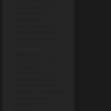
mesinnya. Ternyata hanya
problema penyumbatan
slang bensin. Aku
membetulkannya dan
mesin dihidupkan lagi. Ia
ingin membayar tetapi aku
menolak. Kejadian itu
berlalu begitu saja.
Tidak kuduga hari
berikutnya aku bertemu
lagi dengannya di
Tunjungan Plaza. Aku
sedang menemani anak-
anak berjalan-jalan ketika ia
menyapaku. Kuperkenalkan
dia pada anak-anak. Ia
tersenyum manis kepada
keduanya.