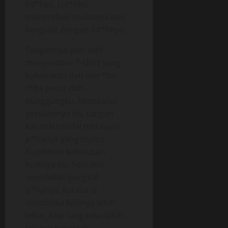
lid*hku. Lid*hku
menerobos mulutnya dan
bergulat dengan lid*hnya.
Tangannya pun aktif
menyerobot T-shirt yang
kukenakan dan mer*ba-
r*ba perut dan
punggungku. Membalas
gerakannya itu, tangan
kananku mulai merayapi
p*hanya yang mulus.
Kunikmati kehalusan
kulitnya itu. Semakin
mendekati pangkal
p*hanya, kurasa ia
membuka kakinya lebih
lebar, biar tanganku lebih