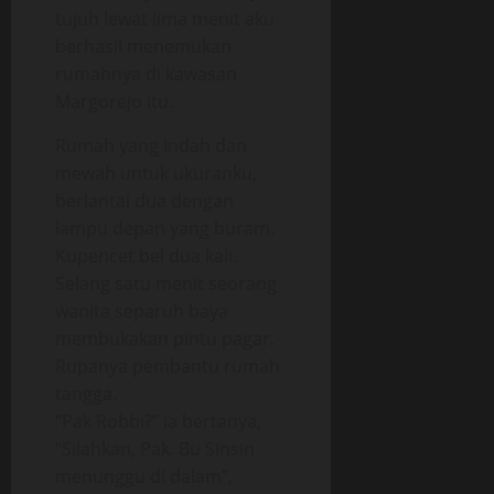
tujuh lewat lima menit aku
berhasil menemukan
rumahnya di kawasan
Margorejo itu.
Rumah yang indah dan
mewah untuk ukuranku,
berlantai dua dengan
lampu depan yang buram.
Kupencet bel dua kali.
Selang satu menit seorang
wanita separuh baya
membukakan pintu pagar.
Rupanya pembantu rumah
tangga.
“Pak Robbi?” ia bertanya,
“Silahkan, Pak. Bu Sinsin
menunggu di dalam”,