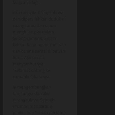
lanjutnya lagi.
Aku mengikuti langkahnya
dan dipersilahkan duduk di
ruang tamu dan iapun
menghilang ke dalam.
Selang semenit, Sinsin
keluar. Ia mengenakan baju
dan celana santai di bawah
lutut. Aku berdiri
menyambutnya.
“Selamat datang ke
rumahku”, katanya.
Ia mengembangkan
tangannya dan aku
dirangkulnya. Sebuah
c*uman mendarat di
pipiku. Ini c*uman pertama