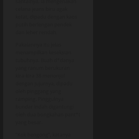
santainya. Ia mengenakan
celana jeans biru agak
ketat, dipadu dengan kaos
putih berlengan pendek
dan leher rendah.
Pakaiannya itu jelas
menampilkan keseksian
tubuhnya. Buah d*danya
yang ranum berukuran
kira-kira 38 menonjol
dengan jujurnya, dipadu
oleh pinggang yang
ramping. Pinggulnya
bundar indah digantungi
oleh dua bongkahan pant*t
yang besar.
“Kok bengong”, katanya