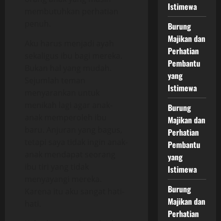
Istimewa
membutuhkan perhatian
penuh.
Burung
Majikan dan
Aku harus menjadi ayah
Perhatian
sekaligus ibu bagi mereka.
Pembantu
Bukan hal yang mudah.
yang
Sejumlah teman
Istimewa
menyarankan untuk
menikah lagi agar anak-
Burung
anak memperoleh ibu
Majikan dan
baru. Anjuran yang bagus,
Perhatian
tetapi saya tidak ingin anak-
Pembantu
anak mendapat seorang
yang
ibu tiri yang tidak
Istimewa
menyayangi mereka.
Burung
Karena itu aku sangat hati-
Majikan dan
hati.
Perhatian