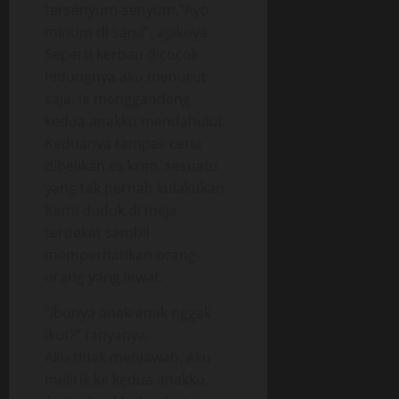
tersenyum-senyum,”Ayo
minum di sana”, ajaknya.
Seperti kerbau dicocok
hidungnya aku menurut
saja. Ia menggandeng
kedua anakku mendahului.
Keduanya tampak ceria
dibelikan es krim, sesuatu
yang tak pernah kulakukan.
Kami duduk di meja
terdekat sambil
memperhatikan orang-
orang yang lewat.
“Ibunya anak-anak nggak
ikut?” tanyanya.
Aku tidak menjawab. Aku
melirik ke kedua anakku,