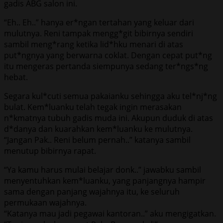
gadis ABG salon ini.
“Eh.. Eh..” hanya er*ngan tertahan yang keluar dari
mulutnya. Reni tampak mengg*git bibirnya sendiri
sambil meng*rang ketika lid*hku menari di atas
put*ngnya yang berwarna coklat. Dengan cepat put*ng
itu mengeras pertanda siempunya sedang ter*ngs*ng
hebat.
Segara kul*cuti semua pakaianku sehingga aku tel*nj*ng
bulat. Kem*luanku telah tegak ingin merasakan
n*kmatnya tubuh gadis muda ini. Akupun duduk di atas
d*danya dan kuarahkan kem*luanku ke mulutnya.
“Jangan Pak.. Reni belum pernah..” katanya sambil
menutup bibirnya rapat.
“Ya kamu harus mulai belajar donk..” jawabku sambil
menyentuhkan kem*luanku, yang panjangnya hampir
sama dengan panjang wajahnya itu, ke seluruh
permukaan wajahnya.
“Katanya mau jadi pegawai kantoran..” aku mengigatkan.