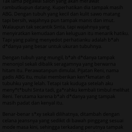
Tak lama pegawai salon yang akan merawat
rambutkupun datang. Kuperhatikan dia tampak masih
ABG. Dengan tubuh yang kecil dan kulit sawo matang
tapi bersih, wajahnya pun tampak manis dan imut.
Walaupun tak secantik Sinta, tapi wajahnya yang
menyiratkan kemudaan dan keluguan itu menarik hatiku.
Tapi yang paling menyedot perhatianku adalah b*ah
d*danya yang besar untuk ukuran tubuhnya.
Dengan tubuh yang mungil, b*ah d*danya tampak
menonjol sekali dibalik seragamnya yang berwarna
hitam itu. Perawatanpun dimulai. Pijatan Reni, nama
gadis ABG itu, mulai memberikan ken*kmatan di
tubuhku yang lelah. Tetapi tak kuduga setelah aku
meny*t*buhi Sinta tadi, ga*rahku kembali timbul melihat
Reni. Terutama karena b*ah d*danya yang tampak
masih padat dan kenyal itu.
Benar-benar s*xy sekali dilihatnya, ditambah dengan
celana jeansnya yang sedikit di bawah pinggang sesuai
mode masa kini, sehingga terkadang perutnya tampak