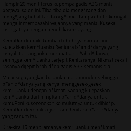
Hampir 20 menit terus kupompa gadis ABG manis
pegawai salon ini. Tiba-tiba dia meng*rang dan
meng*jang hebat tanda org*sme. Tampak butir keringat
mengalir membasahi wajahnya yang manis. Kuseka
keringatnya dengan penuh kasih sayang.
KemuReni kunaiki kembali tubuhnya dan kali ini
kuletakkan kem*luanku Renitara b*ah d*danya yang
kenyal itu. Tanganku merapatkan b*ah d*danya,
sehingga kem*luanku terjepit Renitaranya. Nikmat sekali
rasanya dijepit b*ah d*da gadis ABG semanis dia.
Mulai kugoyangkan badanku maju mundur sehingga
b*ah d*danya yang kenyal menggesek-gesek
kem*luanku dengan n*kmat. Kadang kulepaskan
kem*luanku dari himpitan b*ah d*danya untuk
kemuReni kusorongkan ke mulutnya untuk dihis*p.
KemuReni kembali kujepitkan Renitara b*ah d*danya
yang ranum itu.
Kira-kira 15 menit lamanya kem*luanku men*kmati