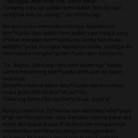
“Tapi nggak akan muat Pak.. Besar sekali”
“Ya kamu coba aja sedikit demi sedikit. Dimulai dari
ujungnya dulu ya sayang..” perintahku lagi.
Renipun mulai membuka mulutnya. Kusodorkan
kem*luanku dan sedikit demi sedikit rasa hangat yang
n*kmat menjalari kem*luanku itu, ketika Reni mulai
menghis*pnya. Kuangkat kepalanya sedikit sehingga dia
lebih leluasa menghis*pi kem*luan calon bosnya ini.
“Ya.. Begitu.. Sekarang coba lebih dalam lagi” kataku
sambil mendorong kem*luanku lebih jauh ke dalam
mulutnya.
KemuReni kutarik keluar kem*luanku dan kuarahkan
mulut gadis ABG ini ke b*ah zak*rku.
“Sekarang kamu j*lat dan his*p ini ya.. Sayang”
Renipun menurut. Dij*latinya dan kemuReni dihis*pnya
b*ah zak*rku satu per satu. Demikian selama beberapa
menit aku duduk di atas d*da Reni dan mengajarinya
memberikan ken*kmatan dengan menggunakan
mulutnya. Mulutnya tampak penuh sesak ketika ia