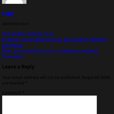
5ta0j
Administrator
Visit Website
View All Posts
Post
Previous:
Kisah Gadis Relaksasi dan Tawaran Kerja dari
Pelanggan
navigation
Next:
Kisah Gadis Relaksasi dan Tawaran Kerja dari
Pelanggan
Leave a Reply
Your email address will not be published.
Required fields
are marked
*
Comment
*