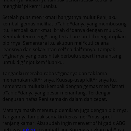
menghis*pi kem*luanku.
Setelah puas men*kmati hangatnya mulut Reni, aku
kembali gemas melihat b*ah d*danya yang membusung
itu. Kembali kun*kmati b*ah d*danya dengan mulutku.
Kembali Reni meng*rang tertahan sambil mengatupkan
bibirnya. Sementara itu, akupun mel*cuti celana
jeansnya dan sekaSintan cel*na dal*mnya. Tampak
v*ginanya yang bersih tak berbulu seperti menantang
untuk dig*njot kem*luanku.
Tanganku meraba-raba v*ginanya dan tak lama
menemukan klit*risnya. Kuusap-usap klit*risnya itu,
sementara mulutku kembali dengan gemas men*kmati
b*ah d*danya yang besar menantang. Terdengar
dengusan nafas Reni semakin dalam dan cepat.
Matanya masih menutup demikian juga dengan bibirnya.
Tangannya tampak semakin keras mer*mas sprei
ranjang kamar. Aku sudah ingin menyet*b*hi gadis ABG
petugas
bokep
creambath ini. Kurenggangkan pah*nya