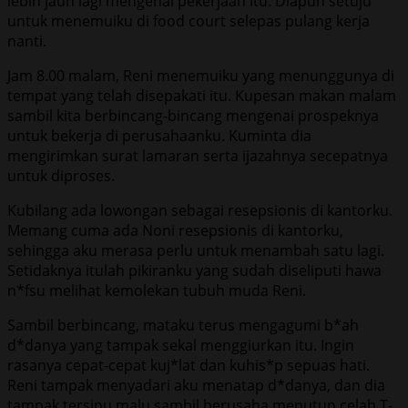
lebih jauh lagi mengenai pekerjaan itu. Diapun setuju
untuk menemuiku di food court selepas pulang kerja
nanti.
Jam 8.00 malam, Reni menemuiku yang menunggunya di
tempat yang telah disepakati itu. Kupesan makan malam
sambil kita berbincang-bincang mengenai prospeknya
untuk bekerja di perusahaanku. Kuminta dia
mengirimkan surat lamaran serta ijazahnya secepatnya
untuk diproses.
Kubilang ada lowongan sebagai resepsionis di kantorku.
Memang cuma ada Noni resepsionis di kantorku,
sehingga aku merasa perlu untuk menambah satu lagi.
Setidaknya itulah pikiranku yang sudah diseliputi hawa
n*fsu melihat kemolekan tubuh muda Reni.
Sambil berbincang, mataku terus mengagumi b*ah
d*danya yang tampak sekal menggiurkan itu. Ingin
rasanya cepat-cepat kuj*lat dan kuhis*p sepuas hati.
Reni tampak menyadari aku menatap d*danya, dan dia
tampak tersipu malu sambil berusaha menutup celah T-