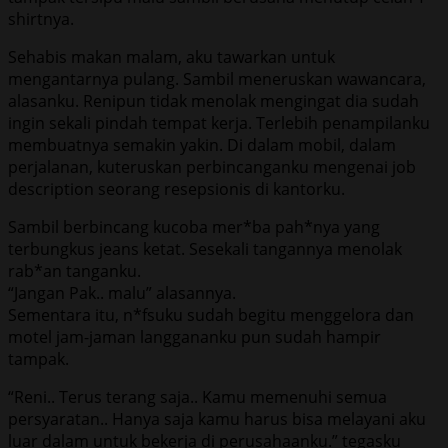
shirtnya.
Sehabis makan malam, aku tawarkan untuk
mengantarnya pulang. Sambil meneruskan wawancara,
alasanku. Renipun tidak menolak mengingat dia sudah
ingin sekali pindah tempat kerja. Terlebih penampilanku
membuatnya semakin yakin. Di dalam mobil, dalam
perjalanan, kuteruskan perbincanganku mengenai job
description seorang resepsionis di kantorku.
Sambil berbincang kucoba mer*ba pah*nya yang
terbungkus jeans ketat. Sesekali tangannya menolak
rab*an tanganku.
“Jangan Pak.. malu” alasannya.
Sementara itu, n*fsuku sudah begitu menggelora dan
motel jam-jaman langgananku pun sudah hampir
tampak.
“Reni.. Terus terang saja.. Kamu memenuhi semua
persyaratan.. Hanya saja kamu harus bisa melayani aku
luar dalam untuk bekerja di perusahaanku.” tegasku