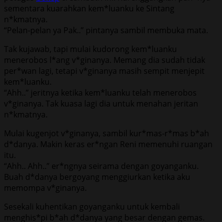
sementara kuarahkan kem*luanku ke Sintang
n*kmatnya.
“Pelan-pelan ya Pak..” pintanya sambil membuka mata.
Tak kujawab, tapi mulai kudorong kem*luanku
menerobos l*ang v*ginanya. Memang dia sudah tidak
per*wan lagi, tetapi v*ginanya masih sempit menjepit
kem*luanku.
“Ahh..” jeritnya ketika kem*luanku telah menerobos
v*ginanya. Tak kuasa lagi dia untuk menahan jeritan
n*kmatnya.
Mulai kugenjot v*ginanya, sambil kur*mas-r*mas b*ah
d*danya. Makin keras er*ngan Reni memenuhi ruangan
itu.
“Ahh.. Ahh..” er*ngnya seirama dengan goyanganku.
Buah d*danya bergoyang menggiurkan ketika aku
memompa v*ginanya.
Sesekali kuhentikan goyanganku untuk kembali
menghis*pi b*ah d*danya yang besar dengan gemas.