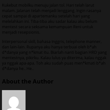
Kukebut mobilku menuju jalan tol. Hari telah larut
malam. Jalanan telah menjadi lenggang. Ingin rasanya
cepat sampai di apartemanku setelah hari yang
melelahkan ini. Tiba-tiba aku sadar kalau aku belum
mentest secara seksama kemampuan Reni untuk
menjadi resepsionis.
Interpersonal skill, bahasa Inggris, telephone manner,
dan lain-lain. Rupanya aku hanya terbuai oleh b*ah
d*danya yang n*kmat itu. Biarlah nanti bagian HRD yang
mentestnya, pikirku. Kalau lulus ya diterima, kalau nggak
ya nggak apa-apa. Toh aku sudah puas men*kmati b*ah
d*danya he.. He..
About the Author