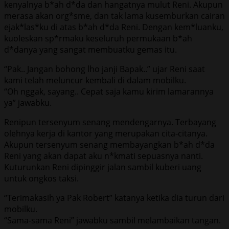
kenyalnya b*ah d*da dan hangatnya mulut Reni. Akupun
merasa akan org*sme, dan tak lama kusemburkan cairan
ejak*las*ku di atas b*ah d*da Reni. Dengan kem*luanku,
kuoleskan sp*rmaku keseluruh permukaan b*ah
d*danya yang sangat membuatku gemas itu.
“Pak.. Jangan bohong lho janji Bapak..” ujar Reni saat
kami telah meluncur kembali di dalam mobilku.
“Oh nggak, sayang.. Cepat saja kamu kirim lamarannya
ya” jawabku.
Renipun tersenyum senang mendengarnya. Terbayang
olehnya kerja di kantor yang merupakan cita-citanya.
Akupun tersenyum senang membayangkan b*ah d*da
Reni yang akan dapat aku n*kmati sepuasnya nanti.
Kuturunkan Reni dipinggir jalan sambil kuberi uang
untuk ongkos taksi.
“Terimakasih ya Pak Robert” katanya ketika dia turun dari
mobilku.
“Sama-sama Reni” jawabku sambil melambaikan tangan.