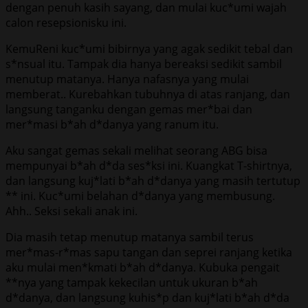
dengan penuh kasih sayang, dan mulai kuc*umi wajah
calon resepsionisku ini.
KemuReni kuc*umi bibirnya yang agak sedikit tebal dan
s*nsual itu. Tampak dia hanya bereaksi sedikit sambil
menutup matanya. Hanya nafasnya yang mulai
memberat.. Kurebahkan tubuhnya di atas ranjang, dan
langsung tanganku dengan gemas mer*bai dan
mer*masi b*ah d*danya yang ranum itu.
Aku sangat gemas sekali melihat seorang ABG bisa
mempunyai b*ah d*da ses*ksi ini. Kuangkat T-shirtnya,
dan langsung kuj*lati b*ah d*danya yang masih tertutup
** ini. Kuc*umi belahan d*danya yang membusung.
Ahh.. Seksi sekali anak ini.
Dia masih tetap menutup matanya sambil terus
mer*mas-r*mas sapu tangan dan seprei ranjang ketika
aku mulai men*kmati b*ah d*danya. Kubuka pengait
**nya yang tampak kekecilan untuk ukuran b*ah
d*danya, dan langsung kuhis*p dan kuj*lati b*ah d*da