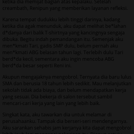
ketika dia memijat bagian atas kepalaku. Setelah
creambath, Renipun yang memberikan layanan refleksi.
Karena tempat dudukku lebih tinggi darinya, kadang
ketika dia agak menunduk, aku dapat melihat be*lahan
d*danya dari balik T-shirtnya yang kancingnya sengaja
dibuka. Begitu indah pemandangan itu. Semenjak aku
men*kmati Tari, gadis SMP dulu, belum pernah aku
men*kmati ABG belasan tahun lagi. Terlebih dulu Tari
berd*da kecil, sementara aku ingin mencoba ABG
berd*da besar seperti Reni ini.
Akupun mengajaknya mengobrol. Ternyata dia baru lulus
SMA dan berusia 18 tahun lebih sedikit. Mau melanjutkan
sekolah tidak ada biaya, dan belum mendapatkan kerja
yang sesuai. Dia bekerja di salon tersebut sambil
mencari-cari kerja yang lain yang lebih baik.
Singkat kata, aku tawarkan dia untuk melamar di
perusahaanku. Tampak dia berseri-seri mendengarnya.
Aku sarankan sehabis jam kerjanya kita dapat mengobrol