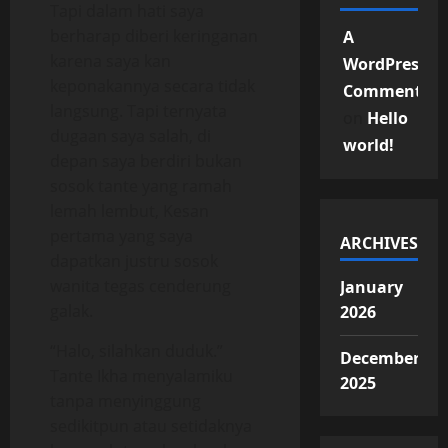
Tapi dalam hati saya
berharap diberi keringanan
A
karena saya kan
WordPress
keponakannya secara tidak
Commenter
langsung. Tapi ternyata
on
Hello
dugaan saya salah, di
world!
depan saya berdiri bukan
sosok tante yang ramah
lemah lembut, Kesan
pertama yang saya
ARCHIVES
dapatkan justru sosok
wanita tegas cenderung
January
galak.
2026
“Halo, silahkan duduk.”
December
Tante Ikha menyalamiku
2025
tanpa menyinggung
sedikitpun atau setidaknya