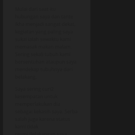
Mulai dari saat itu
hubungan saya dan tante
Ikha menjadi sangat dekat,
kegiatan yang paling saya
sukai ialah sewaktu kami
memasak makan malam.
Sering sekali tubuh kami
bersentuhan ataupun saya
mendekap tubuhnya dari
belakang.
Saya sering curi2
kesempatan untuk
memperlakukan dia
sebagai kekasih saya. Serba
salah juga karena status
kami tidak
resmi.Belakangan saya