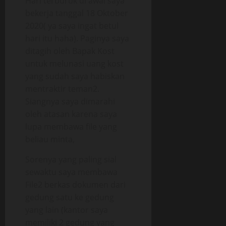
Hari terburuk di awal saya
bekerja tanggal 18 Oktober
2020( ya saya ingat betul
hari itu haha). Paginya saya
ditagih oleh Bapak Kost
untuk melunasi uang kost
yang sudah saya habiskan
mentraktir teman2.
Siangnya saya dimarahi
oleh atasan karena saya
lupa membawa file yang
beliau minta,
Sorenya yang paling sial
sewaktu saya membawa
File2 berkas dokumen dari
gedung satu ke gedung
yang lain (kantor saya
memiliki 2 gedung yang