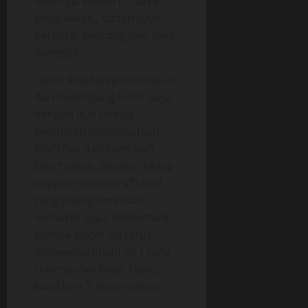
bibirnya. Waktu itu saya
grogi sekali., badan saya
bergetar kencang dan saya
mengigil,
Tante Ikha tetap tersenyum
dan memegang bib*r saya
dengan dua jarinya ,
kemudian mendekatkan
bib*rnya dan kami pun
berc*uman. Seumur hidup
saya ini moment s*ksual
yang paling berkesan
menurut saya. Sementara
pompa bocor itu terus
menyemprotkan air ( yang
sebenarnya kotor hehe)
kami berc*uman mesra.