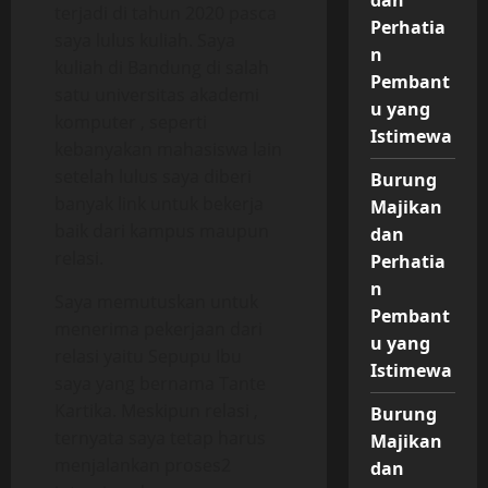
terjadi di tahun 2020 pasca
Perhatia
saya lulus kuliah. Saya
n
kuliah di Bandung di salah
Pembant
satu universitas akademi
u yang
komputer , seperti
Istimewa
kebanyakan mahasiswa lain
setelah lulus saya diberi
Burung
banyak link untuk bekerja
Majikan
baik dari kampus maupun
dan
relasi.
Perhatia
n
Saya memutuskan untuk
Pembant
menerima pekerjaan dari
u yang
relasi yaitu Sepupu Ibu
Istimewa
saya yang bernama Tante
Kartika. Meskipun relasi ,
Burung
ternyata saya tetap harus
Majikan
menjalankan proses2
dan