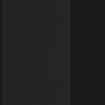
memarahi tante Ikha di
hadapan bawahan2 tante
Ikha. Saya tahu sebenarnya
penyebab kinerja tante Ikha
yang menurun selama
seminggu belakangan ini
diakibatkan adiknya
bermasalah di kuliahnya.
(kasus kriminil ringan
sehingga Tante Ikha
dipanggil oleh Kampus
selaku Walinya).
Mungkin karena stress
yang menumpuk ditambah
dimarahi bos, usai jam
kerja tante Ikha langsung
saja menuju mobilnya