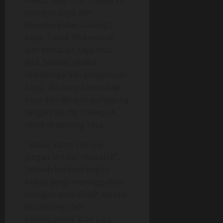
Waktu saya mau masuk ke
ruangan saya dan
membereskan barang2
saya , Tante Ikha masuk
dan bertanya saya mau
apa. Setelah sedikit
mendengarkan penjelasan
saya., dia hanya menatap
saya dan dengan punggung
tangannya dia menepuk
tepat di jantung saya .
” Kalau kamu laki-laki ,
jangan lari dari masalah”.
Setelah berkata begitu
beliau pergi meninggalkan
ruangan saya.Entah karena
tertantang oleh
omongannya atau juga