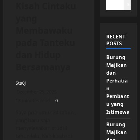
Kisah Cintaku
Search
yang
Membawaku
RECENT
pada Tanteku
POSTS
dan Hidup
Burung
Bersamanya
Majikan
dan
Perhatia
5ta0j
n
December 25, 2025
Pembant
13 minutes read
0
u yang
Istimewa
Saya pria umur 24 tahun ,
yang baru saja
Burung
menyelesaikan studi 1
Majikan
tahun lalu. Nah kisah ini
dan