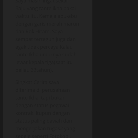
Saya masih ingat sekali
Baju yang tante ikha pakai
waktu itu. Kemeja abu-abu
dengan garis merah marun
dan Rok Hitam. Saya
sempat tertegun juga dan
agak tidak percaya Kalau
tante Ikha umurnya sudah
lewat kepala tiga(saat itu
beliau 33tahun).
Singkat Cerita saya
diterima di perusahaan
tante Ikha, tapi bukan
dengan status pegawai
kontrak. Itupun dengan
status paling bawah dan
mengerjakan tugas2 yang
sepele seperti Fotokopi,