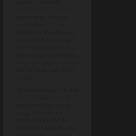
kejadian dimana dia
menasihati saya ( awal2
saya bekerja) dan saya
beritahukan kalau saya
berubah karena kata2 nya
itu, dia sumber semangat
saya. Saya pun bilang kalau
adiknya pasti bisa berubah.
Saya memegang tangannya
dan menyentuhkan ujung2
jari kami.
Dia menatap saya , lain dari
biasanya bukan tatapan
pada keponakan tapi lebih
sebagai kekasih. Dia
bertanya apa boleh dia
bersender pada bahu saya.
Kami pun melewati 1 jam