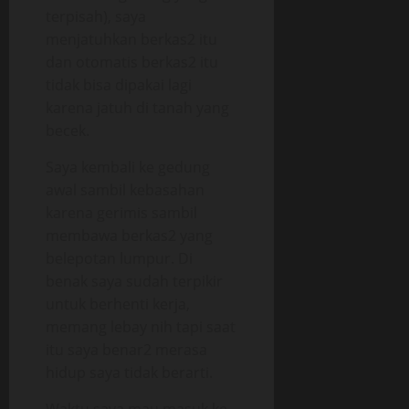
terpisah), saya
menjatuhkan berkas2 itu
dan otomatis berkas2 itu
tidak bisa dipakai lagi
karena jatuh di tanah yang
becek.
Saya kembali ke gedung
awal sambil kebasahan
karena gerimis sambil
membawa berkas2 yang
belepotan lumpur. Di
benak saya sudah terpikir
untuk berhenti kerja,
memang lebay nih tapi saat
itu saya benar2 merasa
hidup saya tidak berarti.