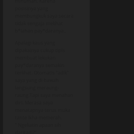
minuman. Karena
posisinya yang
membungkuk saya secara
tidak sengaja melihat
b*lahan pay*daranya.,
Apalagi kaus yang
dipakainya cukup tipis
membuat lekukan
pay*daranya semakin
terlihat. Otomatis “adik”
saya yang di bawah
langsung meraung-
raung.Tapi saya menahan
diri. Merasa saya
menatapnya terus muka
tante Ikha memerah.
” Ngeliatin apaan sih
daritadi?”