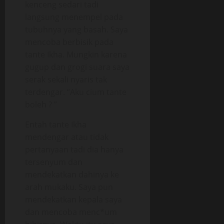
kenceng sedari tadi
langsung menempel pada
tubuhnya yang basah. Saya
mencoba berbisik pada
tante Ikha. Mungkin karena
gugup dan grogi suara saya
serak sekali nyaris tak
terdengar. “Aku cium tante
boleh ? ”
Entah tante Ikha
mendengar atau tidak
pertanyaan tadi dia hanya
tersenyum dan
mendekatkan dahinya ke
arah mukaku. Saya pun
mendekatkan kepala saya
dan mencoba menc*um