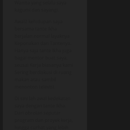
Wanita yang selalu saya
kagumi dan sayangi.
Awal2 kehidupan saya
bersama tante Ikha
berjalan normal layaknya
Keponakan dan Tantenya.
Hanya saja tante Ikha juga
bagai mentor buat saya,
seusai Kerja biasanya kami
Sering berdiskusi di ruang
makan atau sambil
menonton televisi.
Di sini lah awal kedekatan
saya dengan tante Ikha.
Dari obrolan seputar
program dan proyek kerja,
hingga curhat yang lebih