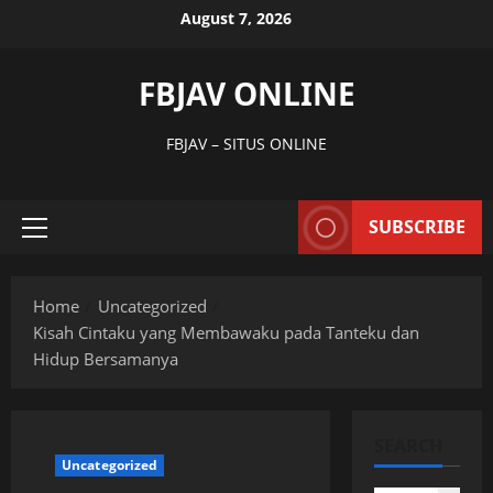
Skip
August 7, 2026
to
content
FBJAV ONLINE
FBJAV – SITUS ONLINE
SUBSCRIBE
Primary
Menu
Home
Uncategorized
Kisah Cintaku yang Membawaku pada Tanteku dan
Hidup Bersamanya
SEARCH
Uncategorized