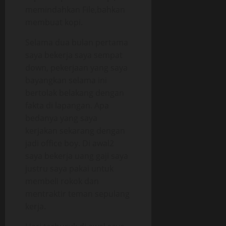
memindahkan File,bahkan
membuat kopi.
Selama dua bulan pertama
saya bekerja saya sempat
down, pekerjaan yang saya
bayangkan selama ini
bertolak belakang dengan
fakta di lapangan. Apa
bedanya yang saya
kerjakan sekarang dengan
jadi office boy. Di awal2
saya bekerja uang gaji saya
justru saya pakai untuk
membeli rokok dan
mentraktir teman sepulang
kerja.