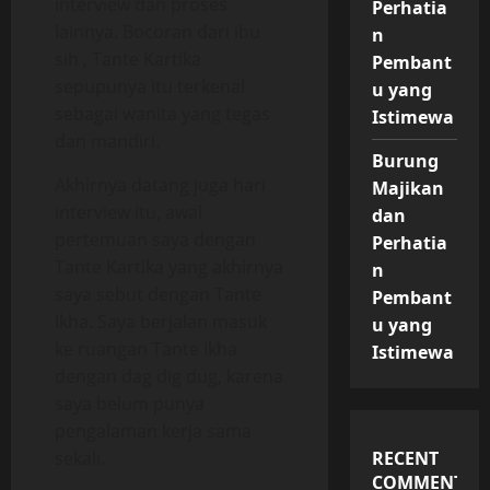
interview dan proses
Perhatia
lainnya. Bocoran dari ibu
n
sih , Tante Kartika
Pembant
sepupunya itu terkenal
u yang
sebagai wanita yang tegas
Istimewa
dan mandiri.
Burung
Akhirnya datang juga hari
Majikan
interview itu, awal
dan
pertemuan saya dengan
Perhatia
Tante Kartika yang akhirnya
n
saya sebut dengan Tante
Pembant
Ikha. Saya berjalan masuk
u yang
ke ruangan Tante Ikha
Istimewa
dengan dag dig dug, karena
saya belum punya
pengalaman kerja sama
RECENT
sekali.
COMMENTS