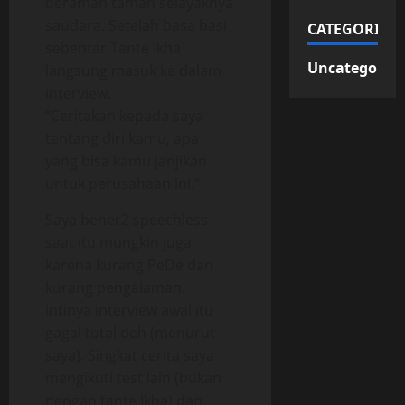
beramah tamah selayaknya
saudara. Setelah basa basi
CATEGORIES
sebentar Tante Ikha
Uncategorize
langsung masuk ke dalam
interview.
“Ceritakan kepada saya
tentang diri kamu, apa
yang bisa kamu janjikan
untuk perusahaan ini.”
Saya bener2 speechless
saat itu mungkin juga
karena kurang PeDe dan
kurang pengalaman.
Intinya interview awal itu
gagal total deh (menurut
saya). Singkat cerita saya
mengikuti test lain (bukan
dengan tante Ikha) dan