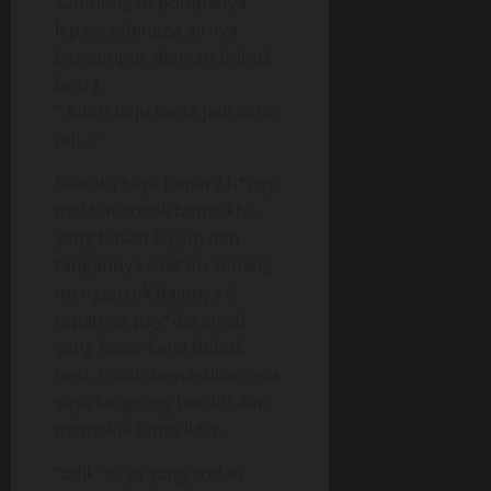
sambungan pompanya
lepas, sehingga airnya
bercampur dengan bubuk
besi ) .
” Aduh baju tante jadi kotor
nih ..”
Saat itu saya benar2 h*rny
melihat sosok tante Ikha
yang basah kuyup dan
tangannya saat itu sedang
menggosok bajunya (
tepatnya pay*daranya)
yang kotor kena bubuk
besi. Entah kemasukan apa
saya langsung berdiri dan
memeluk tante Ikha .
“adik” saya yang sudah