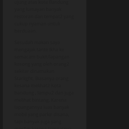
ujung atas kota Bandung
yang lumayan banyak
restoran dan tempat2 yang
cukup nyaman untuk
berduaan.
Sesudah makan saya
mengajak tante Ikha ke
semacam bukit/lapangan
kosong yang oleh orang2
sekitar dinamakan
Starlight. Biasanya orang
kesana melihat2 Kota
bandung , lampu2 dan juga
melihat bintang. Karena
lapangannya luas banyak
mobil yang parkir disana,
tapi banyak juga yang
mes*m karena tempatnya