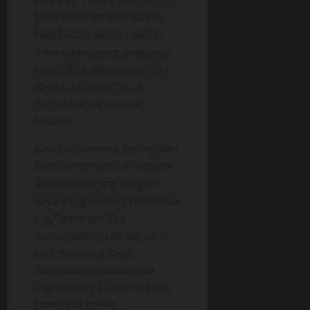
dan air l*urnya bercampur.
(ditambah air dan bubuk
besi haha). Secara naluri
saya memegang pinggang
tante Ikha dan tangan kiri
saya mulai mer*mas
Pay*daranya secara
lembut.
Kira2 lima menit ( mungkin)
kami berc*mbu, dan tante
Ikha memegang tangan
saya yang sedang mer*mas
pay*daranya. Dia
menurunkan tangan saya
dan menatap saya.
Tatapannya seakan dia
ingin bilang kalau dia mau
tapi tidak boleh.