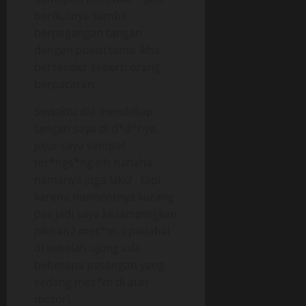
berikutnya sambil
berpegangan tangan
dengan posisi tante Ikha
bersender seperti orang
berpacaran.
Sewaktu dia mendekap
tangan saya di d*d*nya,
jujur saya sempat
ter*ngs*ng sih hahaha
namanya juga laki2 , tapi
karena momentnya kurang
pas jadi saya kesampingkan
pikiran2 mes*m. ( padahal
di sebelah ujung ada
beberapa pasangan yang
sedang mes*m di atas
motor)