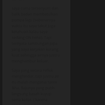
saya cuma tersenyum dan
balik badan membetulkan
pompa lagi. (sebenarnya
waktu itu saya takut juga
ketahuan kalau saya
sedang ON hehe). Tapi
ternyata sambungan pipa
yang saya kerjakan kurang
kuat sehingga airnya justru
menghambur keluar.
Saya yang secara reflek
menghindar, tapi justru air
itu malah mengenai tante
Ikha. Bajunya yang putih
langsung basah kuyup
serta kotor. ( karena