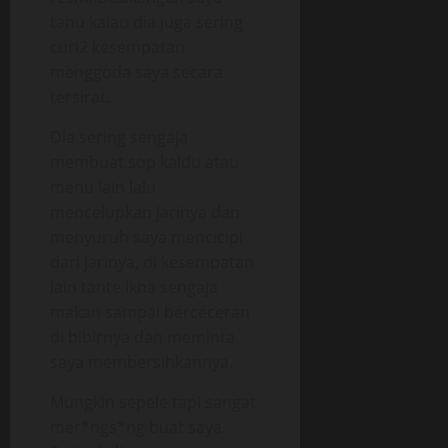
tahu kalau dia juga sering
curi2 kesempatan
menggoda saya secara
tersirat.
Dia sering sengaja
membuat sop kaldu atau
menu lain lalu
mencelupkan jarinya dan
menyuruh saya mencicipi
dari jarinya, di kesempatan
lain tante Ikha sengaja
makan sampai berceceran
di bibirnya dan meminta
saya membersihkannya.
Mungkin sepele tapi sangat
mer*ngs*ng buat saya.