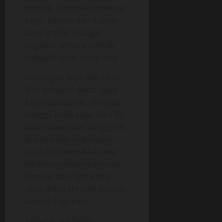
pribadi. Tante Ikha memuji
saya , karena dari 4 divisi
saya terpilih sebagai
pegawai terbaru terbaik
mewakili divisi tante Ikha.
Hubungan saya dan tante
Ikha semakin dekat. Saya
kagum padanya , Dia juga
bangga pada saya. Hari itu
bulan Desember tanggal 5 ,
di hari inilah hubungan
saya dan tante Ikha yang
lebih mendalam bermulai.
Dimulai dari Tante Ikha
yang dimarahi oleh atasan
kami di Pagi hari,
Terlebih lagi beliau