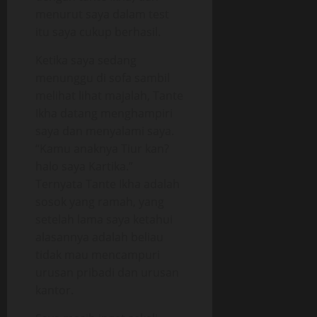
menurut saya dalam test
itu saya cukup berhasil.
Ketika saya sedang
menunggu di sofa sambil
melihat lihat majalah, Tante
Ikha datang menghampiri
saya dan menyalami saya.
“Kamu anaknya Tiur kan?
halo saya Kartika.”
Ternyata Tante Ikha adalah
sosok yang ramah, yang
setelah lama saya ketahui
alasannya adalah beliau
tidak mau mencampuri
urusan pribadi dan urusan
kantor.