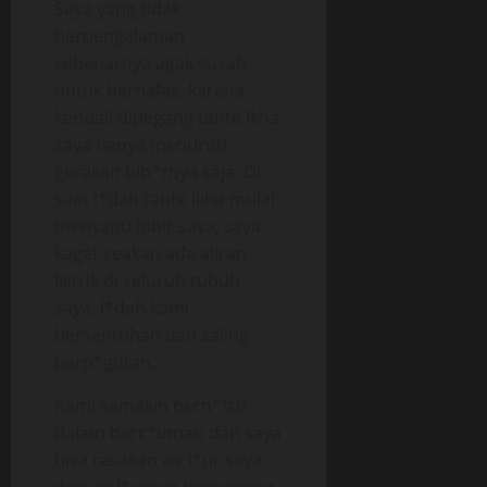
Saya yang tidak
berpengalaman
sebenarnya agak susah
untuk bernafas, karena
kendali dipegang tante Ikha
saya hanya menuruti
gerakan bib*rnya saja. Di
saat l*dah tante Ikha mulai
menyapu bibir saya, saya
kaget seakan ada aliran
listrik di seluruh tubuh
saya, l*dah kami
bersentuhan dan saling
berp*gutan.
Kami semakin bern*fsu
dalam berc*uman dan saya
bisa rasakan air l*ur saya