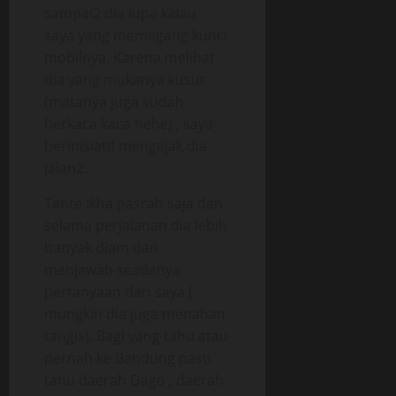
sampai2 dia lupa kalau
saya yang memegang kunci
mobilnya. Karena melihat
dia yang mukanya kusut
(matanya juga sudah
berkaca kaca hehe) , saya
berinisiatif mengajak dia
jalan2.
Tante Ikha pasrah saja dan
selama perjalanan dia lebih
banyak diam dan
menjawab seadanya
pertanyaan dari saya (
mungkin dia juga menahan
tangis). Bagi yang tahu atau
pernah ke Bandung pasti
tahu daerah Dago , daerah