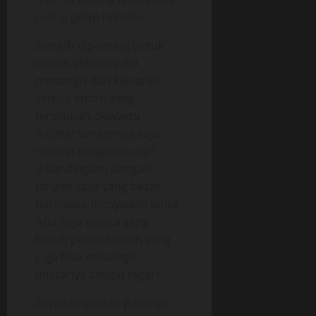
cukup gelap hehehe.
Setelah dipancing untuk
curhat akhirnya dia
menangis dan keluarlah
semua emosi yang
tersimpan. Sewaktu
melihat tangannya saya
melihat tangan mungil
dibandingkan dengan
tangan saya yang besar,
baru saya menyadari tante
Ikha juga wanita yang
butuh perlindungan yang
juga bisa menangis
(biasanya sangat tegar).
Saya sampaikan padanya