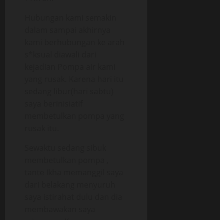
Hubungan kami semakin
dalam sampai akhirnya
kami berhubungan ke arah
s*ksual diawali dari
kejadian Pompa air kami
yang rusak. Karena hari itu
sedang libur(hari sabtu)
saya berinisiatif
membetulkan pompa yang
rusak itu.
Sewaktu sedang sibuk
membetulkan pompa ,
tante Ikha memanggil saya
dari belakang menyuruh
saya istirahat dulu dan dia
membawakan saya