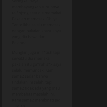
Seringkali saya
membayangkan tubuhnya
tel*nj*ng saat dia memakai
Pakaian memasak. Oh iya
Tante Ikha selalu memasak
dengan pakaian khususnya
yang dia bawa dari
Belanda.
Mungkin juga ini f*tish tapi
sewaktu dia memakai
pakaian itu ga*rah s*x saya
selalu memuncak. Kami
sama2 sadar bahwa
tindakan ini salah, tapi
sama2 tidak ada yang mau
membahas masalah ini.
Kami sama2 menikmati jadi
TTM an.