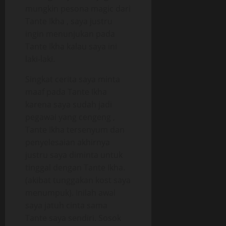
mungkin pesona magic dari
Tante Ikha , saya justru
ingin menunjukan pada
Tante Ikha kalau saya ini
laki-laki.
Singkat cerita saya minta
maaf pada Tante Ikha
karena saya sudah jadi
pegawai yang cengeng ,
Tante Ikha tersenyum dan
penyelesaian akhirnya
justru saya diminta untuk
tinggal dengan Tante Ikha.
(akibat tunggakan kost saya
menumpuk). Inilah awal
saya jatuh cinta sama
Tante saya sendiri. Sosok