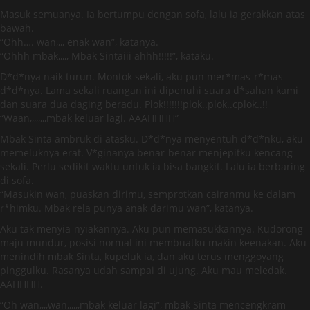
Masuk semuanya. Ia bertumpu dengan sofa, lalu ia gerakkan atas
bawah.
“Ohh…. wan,,,, enak wan”, katanya.
“Ohhh mbak,,,,, Mbak Sintaiii ahhh!!!!!”, kataku.
D*d*nya naik turun. Montok sekali, aku pun mer*mas-r*mas
d*d*nya. Lama sekali ruangan ini dipenuhi suara d*sahan kami
dan suara dua daging beradu. Plok!!!!!!!plok..plok..cplok..!!
“Waan,,,,,,,,mbak keluar lagi. AAAHHHH”
Mbak Sinta ambruk di atasku. D*d*nya menyentuh d*d*nku, aku
memeluknya erat. V*ginanya benar-benar menjepitku kencang
sekali. Perlu sedikit waktu untuk ia bisa bangkit. Lalu ia berbaring
di sofa.
“Masukin wan, puaskan dirimu, semprotkan cairanmu ke dalam
r*himku. Mbak rela punya anak darimu wan”, katanya.
Aku tak menyia-nyiakannya. Aku pun memasukkannya. Kudorong
maju mundur, posisi normal ini membuatku makin keenakan. Aku
menindih mbak Sinta, kupeluk ia, dan aku terus menggoyang
pinggulku. Rasanya udah sampai di ujung. Aku mau meledak.
AAHHHH.
“Oh wan,,,,wan,,,,,,mbak keluar lagi”, mbak Sinta mencengkram