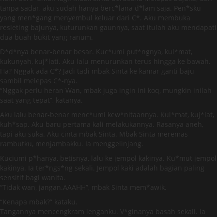
tanpa sadar, aku sudah hanya berc*lana d*lam saja. Pen*sku
yang men*gang menyembul keluar dari C*. Aku membuka
resleting bajunya, kuturunkan gaunnya, saat itulah aku mendapati
dua buah bukit yang ranum.
D*d*nya benar-benar besar. Kuc*umi put*ngnya, kul*mat,
kukunyah, kuj*lati. Aku lalu menurunkan terus hingga ke bawah.
Ha? Nggak ada C*? Jadi tadi mbak Sinta ke kamar ganti baju
sambil melepas C*-nya.
“Nggak perlu heran Wan, mbak juga ingin ini koq, mungkin inilah
saat yang tepat”, katanya.
Aku lalu benar-benar menc*umi kew*nitaannya. Kul*mat, kuj*lat,
kuh*sap. Aku baru pertama kali melakukannya. Rasanya aneh,
tapi aku suka. Aku cinta mbak Sinta. Mbak Sinta meremas
rambutku, menjambakku. Ia menggelinjang.
Kuciumi p*hanya, betisnya, lalu ke jempol kakinya. Ku*mut jempol
kakinya. Ia ter*ngs*ng sekali. Jempol kaki adalah bagian paling
sensitif bagi wanita.
“Tidak wan, jangan.AAAHH”, mbak Sinta mem*awik.
“Kenapa mbak?” kataku.
Tangannya mencengkram lenganku. V*ginanya basah sekali. Ia