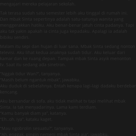
mengajari mereka pelajaran sekolah.
Tak terasa sudah satu semester lebih aku tinggal di rumah ini.
Dan mbak Sinta sepertinya adalah satu-satunya wanita yang
menggerakkan hatiku. Aku benar-benar jatuh cinta padanya. Tapi
aku tak yakin apakah ia cinta juga kepadaku. Apalagi ia adalah
bibiku sendiri.
Malam itu sepi dan hujan di luar sana. Mbak Sinta sedang nonton
televisi. Aku lihat kedua anaknya sudah tidur. Aku keluar dari
kamar dan ke ruang depan. Tampak mbak Sinta asyik menonton
tv. Saat itu sedang ada sinetron.
“Nggak tidur Wan?”, tanyanya.
“Masih belum ngantuk mbak”, jawabku.
Aku duduk di sebelahnya. Entah kenapa lagi-lagi dadaku berdebar
kencang.
Aku bersandar di sofa, aku tidak melihat tv tapi melihat mbak
Sinta. Ia tak menyadarinya. Lama kami terdiam.
“Kamu banyak diam ya”, katanya.
“Eh..oh, iya”, kataku kaget.
“Mau ngobrolin sesuatu?”, tanyanya.
“Ah, enggak, pingin nemeni mbak Sinta aja”, jawabku.