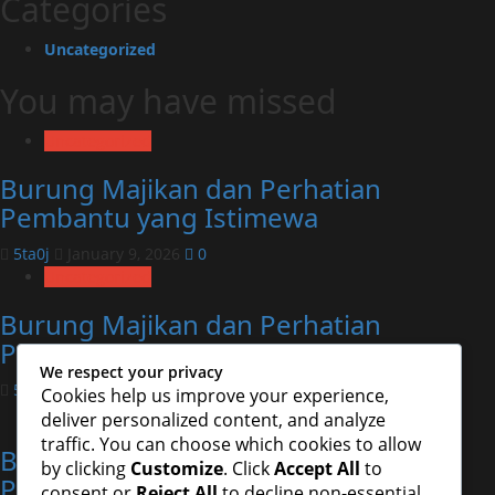
Categories
Uncategorized
You may have missed
Uncategorized
Burung Majikan dan Perhatian
Pembantu yang Istimewa
5ta0j
January 9, 2026
0
Uncategorized
Burung Majikan dan Perhatian
Pembantu yang Istimewa
We respect your privacy
5ta0j
January 9, 2026
0
Cookies help us improve your experience,
Uncategorized
deliver personalized content, and analyze
traffic. You can choose which cookies to allow
Burung Majikan dan Perhatian
by clicking
Customize
. Click
Accept All
to
Pembantu yang Istimewa
consent or
Reject All
to decline non-essential