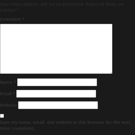
Your email address will not be published.
Required fields are
marked
*
Comment
*
Name
*
Email
*
Website
Save my name, email, and website in this browser for the next
time I comment.