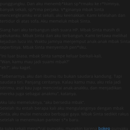
punggungku. Dan aku menemb*kkan sp*rmaku ke r*himnya,
banyak sekali, sp*rma perjaka. V*ginanya mbak Sinta
mencengkramku erat sekali, aku keenakkan. Kami kelelahan dan
tertidur di atas sofa, Aku memeluk mbak Sinta.
Siang hari aku terbangun oleh suara HP. Mbak Sinta masih di
pelukanku. Mbak Sinta dan aku terbangun. Kami tertawa melihat
kejadian lucu ini. Waktu jamnya menjemput anak-anak mbak Sinta
sepertinya. Mbak Sinta menyentuh pen*sku.
“Ini luar biasa, mbak Sinta sampe keluar berkali-kali,
“Wan, kamu mau jadi suami mbak?”
“eh?”, aku kaget.
“Sebenarnya, aku dan ibumu itu bukan saudara kandung. Tapi
saudara tiri. Panjang ceritanya. Kalau kamu mau, aku rela jadi
istrimu, asal kau juga mencintai anak-anakku, dan menjadikan
mereka juga sebagai anakmu”, katanya.
Aku lalu memeluknya, “aku bersedia mbak”.
Setelah itu entah berapa kali aku mengulanginya dengan mbak
Sinta, aku mulai mencoba berbagai gaya. Mbak Sinta sedikit rakus
setelah ia menemukan partner s*x baru.
Ia suka sekali meng*ral punyaku, mungkin karena
bokep
punyaku