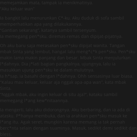
memejamkan mata, tampak ia menikmatinya.
“Aku keluar wan”
Ia bangkit lalu menurunkan C*-ku. Aku duduk di sofa sambil
memperhatikan apa yang dilakukannya.
“Gantian sekarang”, katanya sambil tersenyum.
Ia memegang pen*sku, diremas-remas dan dipijat-pijatnya.
Oh aku baru saja merasakan pen*sku dipijat wanita. Tangan
mbak Sinta yang lembut, hangat lalu meng*c*k pen*sku. Pen*sku
makin lama makin panjang dan besar. Mbak Sinta menjulurkan
l*dahnya. Dia j*lati bagian pangkalnya, ujungnya, lalu ia
masukkan ujung pen*sku ke dalam mulutnya.
Ia h*sap, ia basahi dengan l*dahnya. Ohh sensasinya luar biasa.
“Kalau mau keluar, keluar aja nggak apa-apa wan”, kata mbak
Sinta.
“Nggak mbak, aku ingin keluar di situ aja?”, kataku sambil
memegang l*ang kew*nitaannya.
Ia mengerti, lalu aku didorongnya. Aku berbaring, dan ia ada di
atasku. P*hanya membuka, dan ia arahkan pen*sku masuk ke
l*ang itu. Agak seret, mungkin karena memang ia tak pernah
berc*nta selain dengan suaminya. Masuk, sedikit demi sedikit dan
bless.