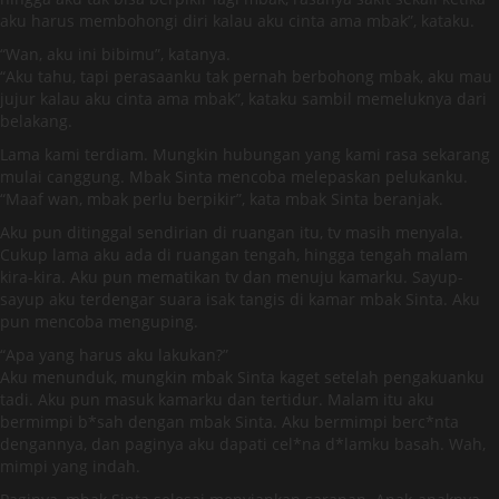
aku harus membohongi diri kalau aku cinta ama mbak”, kataku.
“Wan, aku ini bibimu”, katanya.
“Aku tahu, tapi perasaanku tak pernah berbohong mbak, aku mau
jujur kalau aku cinta ama mbak”, kataku sambil memeluknya dari
belakang.
Lama kami terdiam. Mungkin hubungan yang kami rasa sekarang
mulai canggung. Mbak Sinta mencoba melepaskan pelukanku.
“Maaf wan, mbak perlu berpikir”, kata mbak Sinta beranjak.
Aku pun ditinggal sendirian di ruangan itu, tv masih menyala.
Cukup lama aku ada di ruangan tengah, hingga tengah malam
kira-kira. Aku pun mematikan tv dan menuju kamarku. Sayup-
sayup aku terdengar suara isak tangis di kamar mbak Sinta. Aku
pun mencoba menguping.
“Apa yang harus aku lakukan?”
Aku menunduk, mungkin mbak Sinta kaget setelah pengakuanku
tadi. Aku pun masuk kamarku dan tertidur. Malam itu aku
bermimpi b*sah dengan mbak Sinta. Aku bermimpi berc*nta
dengannya, dan paginya aku dapati cel*na d*lamku basah. Wah,
mimpi yang indah.