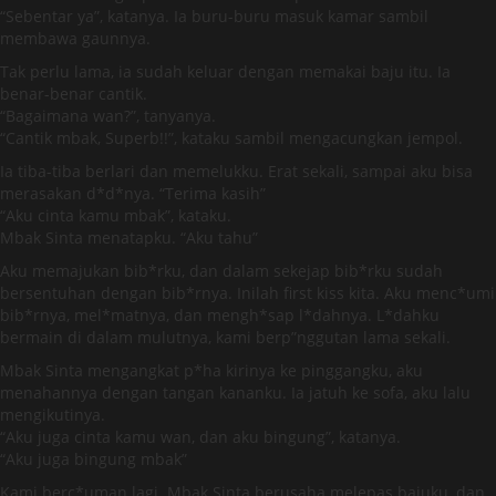
“Sebentar ya”, katanya. Ia buru-buru masuk kamar sambil
membawa gaunnya.
Tak perlu lama, ia sudah keluar dengan memakai baju itu. Ia
benar-benar cantik.
“Bagaimana wan?”, tanyanya.
“Cantik mbak, Superb!!”, kataku sambil mengacungkan jempol.
Ia tiba-tiba berlari dan memelukku. Erat sekali, sampai aku bisa
merasakan d*d*nya. “Terima kasih”
“Aku cinta kamu mbak”, kataku.
Mbak Sinta menatapku. “Aku tahu”
Aku memajukan bib*rku, dan dalam sekejap bib*rku sudah
bersentuhan dengan bib*rnya. Inilah first kiss kita. Aku menc*umi
bib*rnya, mel*matnya, dan mengh*sap l*dahnya. L*dahku
bermain di dalam mulutnya, kami berp”nggutan lama sekali.
Mbak Sinta mengangkat p*ha kirinya ke pinggangku, aku
menahannya dengan tangan kananku. Ia jatuh ke sofa, aku lalu
mengikutinya.
“Aku juga cinta kamu wan, dan aku bingung”, katanya.
“Aku juga bingung mbak”
Kami berc*uman lagi. Mbak Sinta berusaha melepas bajuku, dan