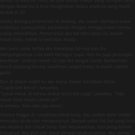
sendiri di kota ini. Yaitu berupa rumah makan yang lumayan laris,
dengan bekal itu ia bisa menghidupi kedua anaknya yang masih
duduk di SD.
Ketika datang pertama kali di Malang, aku sudah dijemput pakai
mobilnya. Lumayanlah, perjalanan dengan menggunakan kereta
cukup melelahkan. Pertamanya aku tak tahu kalau itu adalah
mbak Sinta. Sebab ia kelihatan muda.
Aku baru sadar ketika aku menelpon hp-nya dan dia
mengangkatnya. Lalu kami bertegur sapa. Hari itu juga jantungku
berdebar. Usianya masih 32 tapi dia sangat cantik. Rambutnya
masih panjang terurai, wajahnya sangat halus, ia masih seperti
gadis.
Dan di dalam mobil itu aku benar-benar berdebar-debar.
“Capek Dek Reno?”, tanyanya.
“Iyalah mbak, di kereta duduk terus dari pagi”, jawabku. “Tapi
mbak Sinta masih cantik ya?”
Ia ketawa, “Ada-ada saja kamu”.
Selama tinggal di rumahnya mbak Sinta. Aku sedikit demi sedikit
mencoba akrab dan mengenalnya. Banyak sekali hal-hal yang bisa
aku ketahui dari mbak Sinta. Dari kesukaannya, dari pengalaman
hidupnya. Aku pun jadi dekat dengan anak-anaknya. Aku sering