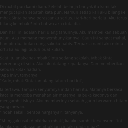
Di mobil pun kami diam. Setelah belanja banyak itu kami tak
mengucapkan sepatah kata pun. Namun setiap kali aku bilang ke
mbak Sinta bahwa perasaanku serius. Hari-hari berlalu. Aku terus
bilang ke mbak Sinta bahwa aku cinta dia.
Dan hari ini adalah hari ulang tahunnya. Aku membelikan sebuah
gaun. Aku memang menyembunyikannya. Gaun ini sangat mahal,
hampir dua bulan uang sakuku habis. Terpaksa nanti aku minta
ortu kalau lagi butuh buat kuliah.
Saat itu anak-anak mbak Sinta sedang sekolah. Mbak Sinta
merenung di sofa. Aku lalu datang kepadanya. Dan memberikan
sebuah kotak hadiah.
“Apa ini?”, tanyanya.
“Kado, mbak Sintakan ulang tahun hari ini”,
Ia tertawa. Tampak senyumnya indah hari itu. Matanya berkaca-
kaca ia mencoba menahan air matanya. Ia buka kadonya dan
mengambil isinya. Aku memberinya sebuah gaun berwarna hitam
yang mewan.
“Indah sekali, berapa harganya?”, tanyanya.
“Ah nggak usah dipikirkan mbak”, kataku sambil tersenyum. “Ini
kulakukan sebagai pembuktian cintaku pada mbak”