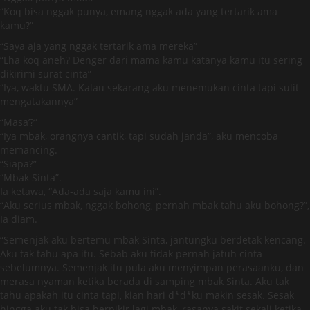
“Koq bisa nggak punya, emang nggak ada yang tertarik ama
kamu?”
“Saya aja yang nggak tertarik ama mereka”
“Lha koq aneh? Denger dari mama kamu katanya kamu itu sering
dikirimi surat cinta”
“Iya, waktu SMA. Kalau sekarang aku menemukan cinta tapi sulit
mengatakannya”
“Masa’?”
“Iya mbak, orangnya cantik, tapi sudah janda”, aku mencoba
memancing.
“Siapa?”
“Mbak Sinta”.
Ia ketawa, “Ada-ada saja kamu ini”.
“Aku serius mbak, nggak bohong, pernah mbak tahu aku bohong?”,
Ia diam.
“Semenjak aku bertemu mbak Sinta, jantungku berdetak kencang.
Aku tak tahu apa itu. Sebab aku tidak pernah jatuh cinta
sebelumnya. Semenjak itu pula aku menyimpan perasaanku, dan
merasa nyaman ketika berada di samping mbak Sinta. Aku tak
tahu apakah itu cinta tapi, kian hari d*d*ku makin sesak. Sesak
hingga aku tak bisa berpikir lagi mbak, rasanya sakit sekali ketika