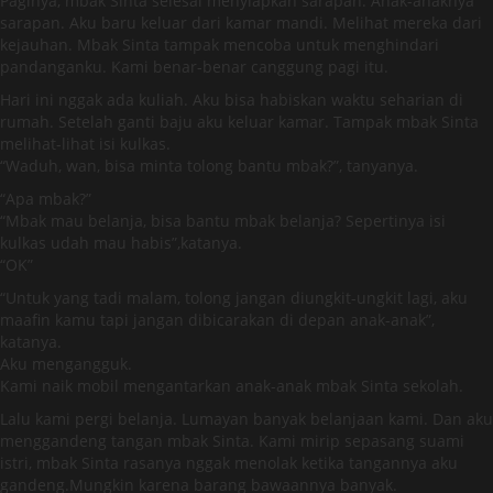
Paginya, mbak Sinta selesai menyiapkan sarapan. Anak-anaknya
sarapan. Aku baru keluar dari kamar mandi. Melihat mereka dari
kejauhan. Mbak Sinta tampak mencoba untuk menghindari
pandanganku. Kami benar-benar canggung pagi itu.
Hari ini nggak ada kuliah. Aku bisa habiskan waktu seharian di
rumah. Setelah ganti baju aku keluar kamar. Tampak mbak Sinta
melihat-lihat isi kulkas.
“Waduh, wan, bisa minta tolong bantu mbak?”, tanyanya.
“Apa mbak?”
“Mbak mau belanja, bisa bantu mbak belanja? Sepertinya isi
kulkas udah mau habis”,katanya.
“OK”
“Untuk yang tadi malam, tolong jangan diungkit-ungkit lagi, aku
maafin kamu tapi jangan dibicarakan di depan anak-anak”,
katanya.
Aku mengangguk.
Kami naik mobil mengantarkan anak-anak mbak Sinta sekolah.
Lalu kami pergi belanja. Lumayan banyak belanjaan kami. Dan aku
menggandeng tangan mbak Sinta. Kami mirip sepasang suami
istri, mbak Sinta rasanya nggak menolak ketika tangannya aku
gandeng.Mungkin karena barang bawaannya banyak.