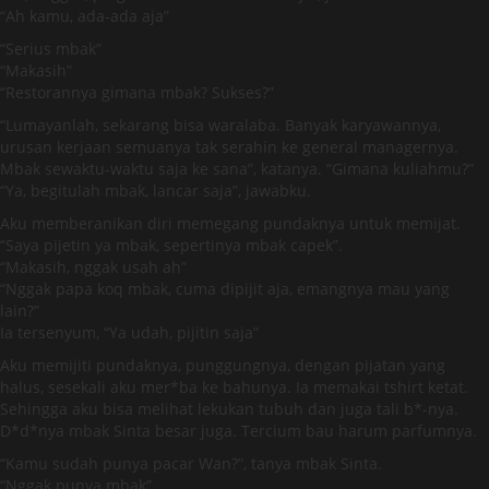
“Ah kamu, ada-ada aja”
“Serius mbak”
“Makasih”
“Restorannya gimana mbak? Sukses?”
“Lumayanlah, sekarang bisa waralaba. Banyak karyawannya,
urusan kerjaan semuanya tak serahin ke general managernya.
Mbak sewaktu-waktu saja ke sana”, katanya. “Gimana kuliahmu?”
“Ya, begitulah mbak, lancar saja”, jawabku.
Aku memberanikan diri memegang pundaknya untuk memijat.
“Saya pijetin ya mbak, sepertinya mbak capek”.
“Makasih, nggak usah ah”
“Nggak papa koq mbak, cuma dipijit aja, emangnya mau yang
lain?”
Ia tersenyum, “Ya udah, pijitin saja”
Aku memijiti pundaknya, punggungnya, dengan pijatan yang
halus, sesekali aku mer*ba ke bahunya. Ia memakai tshirt ketat.
Sehingga aku bisa melihat lekukan tubuh dan juga tali b*-nya.
D*d*nya mbak Sinta besar juga. Tercium bau harum parfumnya.
“Kamu sudah punya pacar Wan?”, tanya mbak Sinta.
“Nggak punya mbak”