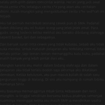
selalu pilih-pilih dalam mencintai wanita. Hal ini yang jadi awal
mula cerita s*ks sekaligus cerita s*x yang akan aku ceritakan
disini. Itulah mungkin yang mengakibatkan cerita s*ks sed*rah ini
terjadi.
Aku tak pernah mendekati seorang cewek pun di SMA. Padahal
boleh dibilang aku ini bukan orang yang jelek-jelek amat. Para
gadis sering histeris ketika melihat aku beraksi dibidang olahraga,
seperti basket, lari dan sebagainya.
Dan banyak surat cinta cewek yang tidak kubalas. Sebab aku tidak
suka mereka. Untuk masalah pelajaran aku terbilang normal, tidak
terlalu pintar, tapi teman-teman memanggilku kutu buku, padahal
masih banyak yang lebih pintar dari aku,
Mungkin karena aku mahir dalam bidang olahraga dan dalam
pelajaran aku tidak terlalu bodoh saja akhirnya aku dikatakan
demikian. Ketika kelulusan, aku pun masuk kuliah di salah satu
perguruan tinggi di Malang. Di sini aku numpang di rumah bibiku.
Namanya Sinta.
Aku biasanya memanggilnya mbak Sinta, kebiasaan dari kecil
mungkin. Ia tinggal sendirian bersama kedua anaknya, semenjak
suaminya meninggal ketika aku masih SMP ia mendirikan usaha