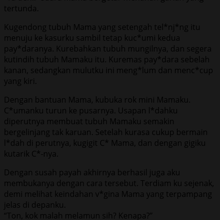
tertunda.
Kugendong tubuh Mama yang setengah tel*nj*ng itu
menuju ke kasurku sambil tetap kuc*umi kedua
pay*daranya. Kurebahkan tubuh mungilnya, dan segera
kutindih tubuh Mamaku itu. Kuremas pay*dara sebelah
kanan, sedangkan mulutku ini meng*lum dan menc*cup
yang kiri.
Dengan bantuan Mama, kubuka rok mini Mamaku.
C*umanku turun ke pusarnya. Usapan l*dahku
diperutnya membuat tubuh Mamaku semakin
bergelinjang tak karuan. Setelah kurasa cukup bermain
l*dah di perutnya, kugigit C* Mama, dan dengan gigiku
kutarik C*-nya.
Dengan susah payah akhirnya berhasil juga aku
membukanya dengan cara tersebut. Terdiam ku sejenak,
demi melihat keindahan v*gina Mama yang terpampang
jelas di depanku.
“Ton, kok malah melamun sih? Kenapa?”