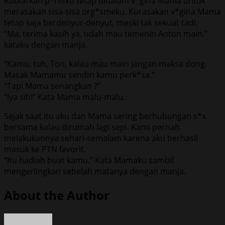
Kubiarkan p*nisku tetap didalam v*gina Mama untuk
merasakan sisa-sisa org*smeku. Kurasakan v*gina Mama
tetap saja berdenyur-denyut, meski tak sekuat tadi.
“Ma, terima kasih ya, udah mau temenin Anton main.”
kataku dengan manja.
“Kamu, tuh, Ton, kalau mau main jangan maksa dong.
Masak Mamamu sendiri kamu perk*sa.”
“Tapi Mama senangkan ?”
“Iya sih!” Kata Mama malu-malu.
Sejak saat itu aku dan Mama sering berhubungan s*x
bersama kalau dirumah lagi sepi. Kami pernah
melakukannya sehari-semalam karena aku berhasil
masuk ke PTN favorit.
“Itu hadiah buat kamu.” Kata Mamaku sambil
mengerlingkan sebelah matanya dengan manja.
About the Author