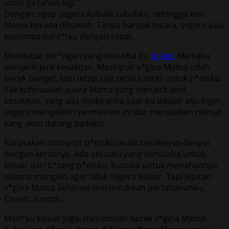
udah ga tahan lagi.”
Dengan sigap segera kubalik tubuhku, sehingga kini
Mama berada dibawah. Tanpa banyak bicara, segera saja
kupompa pant*tku dengan cepat.
Mendapat ser*ngan yang tiba-tiba itu
bokep
Mamaku
menjerit-jerit kesakitan. Meskipun v*gina Mama udah
becek banget, tapi tetap saja terasa seret untuk p*nisku.
Tak kuhiraukan suara Mama yang menjerit-jerit
kesakitan, yang ada dipikiranku saat itu adalah aku ingin
segera mengakhiri permainan ini dan merasakan nikmat
yang akan datang padaku.
Kurasakan otot-otot p*nisku mulai berdenyut-denyut
dengan kerasnya. Ada sesuatu yang berusaha untuk
keluar dari b*tang p*nisku. Kucoba untuk menahannya
selama mungkin agar tidak segera keluar. Tapi jepitan
v*gina Mama akhirnya meruntuhkan pertahananku,
Croott.. croott..
Man*ku keluar juga, menambah becek v*gina Mama.