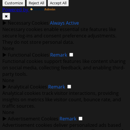
Customize
Reject All
Accept All
Powered by
✖
►
Necessary Cookies
Always Active
Necessary cookies enable essential site features like
secure log-ins and consent preference adjustments.
They do not store personal data.
None
►
Functional Cookies
Remark
Functional cookies support features like content sharing
on social media, collecting feedback, and enabling third-
party tools.
None
►
Analytical Cookies
Remark
Analytical cookies track visitor interactions, providing
insights on metrics like visitor count, bounce rate, and
traffic sources.
None
►
Advertisement Cookies
Remark
Advertisement cookies deliver personalized ads based