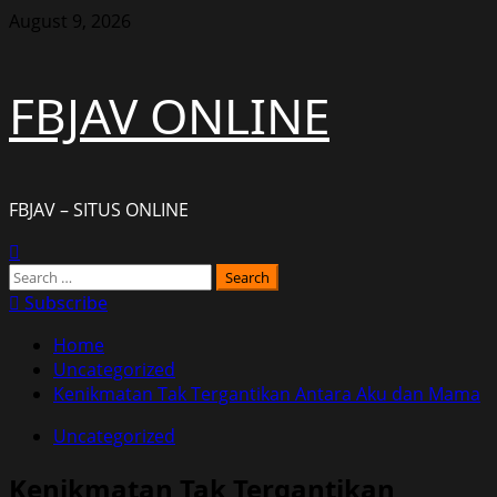
Skip
August 9, 2026
to
content
FBJAV ONLINE
FBJAV – SITUS ONLINE
Primary
Menu
Search
for:
Subscribe
Home
Uncategorized
Kenikmatan Tak Tergantikan Antara Aku dan Mama
Uncategorized
Kenikmatan Tak Tergantikan