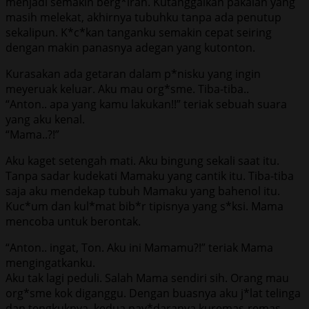
menjadi semakin berg*irah. Kutanggalkan pakaian yang
masih melekat, akhirnya tubuhku tanpa ada penutup
sekalipun. K*c*kan tanganku semakin cepat seiring
dengan makin panasnya adegan yang kutonton.
Kurasakan ada getaran dalam p*nisku yang ingin
meyeruak keluar. Aku mau org*sme. Tiba-tiba..
“Anton.. apa yang kamu lakukan!!” teriak sebuah suara
yang aku kenal.
“Mama..?!”
Aku kaget setengah mati. Aku bingung sekali saat itu.
Tanpa sadar kudekati Mamaku yang cantik itu. Tiba-tiba
saja aku mendekap tubuh Mamaku yang bahenol itu.
Kuc*um dan kul*mat bib*r tipisnya yang s*ksi. Mama
mencoba untuk berontak.
“Anton.. ingat, Ton. Aku ini Mamamu?!” teriak Mama
mengingatkanku.
Aku tak lagi peduli. Salah Mama sendiri sih. Orang mau
org*sme kok diganggu. Dengan buasnya aku j*lat telinga
dan tengkuknya, kedua pay*daranya kuremas-remas