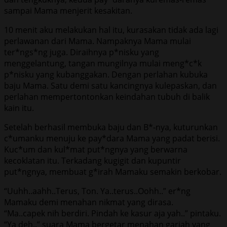
sampai Mama menjerit kesakitan.
10 menit aku melakukan hal itu, kurasakan tidak ada lagi
perlawanan dari Mama. Nampaknya Mama mulai
ter*ngs*ng juga. Diraihnya p*nisku yang
menggelantung, tangan mungilnya mulai meng*c*k
p*nisku yang kubanggakan. Dengan perlahan kubuka
baju Mama. Satu demi satu kancingnya kulepaskan, dan
perlahan mempertontonkan keindahan tubuh di balik
kain itu.
Setelah berhasil membuka baju dan B*-nya, kuturunkan
c*umanku menuju ke pay*dara Mama yang padat berisi.
Kuc*um dan kul*mat put*ngnya yang berwarna
kecoklatan itu. Terkadang kugigit dan kupuntir
put*ngnya, membuat g*irah Mamaku semakin berkobar.
“Uuhh..aahh..Terus, Ton. Ya..terus..Oohh..” er*ng
Mamaku demi menahan nikmat yang dirasa.
“Ma..capek nih berdiri. Pindah ke kasur aja yah..” pintaku.
“Ya deh..” suara Mama bergetar menahan gariah yang