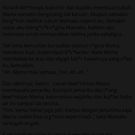
Kutarik klit*risnya, kupuntir dan kupilin, membuat tubuh
Mama semakin bergoyang tak karuan. Akupun semakin
berg*irah melihat tubuh Mamaku seperti itu. Semakin
cepat aku meng*c*k v*gina Mamaku, bahkan aku
mencoba untuk memasukkan kelima jariku sekaligus.
Tak lama kemudian kurasakan jepitan v*gina Mama
semakian kuat, kupercepat k*c*kanku. Mata Mama
membeliak ke atas dan digigit bib*r bawahnya yang s*ksi
itu, kemudian.
“Ah..Mama mau sampai, Ton. Ah..ah..”
Dan akhirnya, Seerrr.. cairan kew*nitaan Mama
membasahi jemariku. Kucopot jemariku dari l*ang
kew*nitaan Mama, kuturunkan wajahku dan kuj*lat habis
air itu sampai tak tersisa.
“Ton, kamu hebat juga yah. Hanya dengan jemarimu saja
Mama sudah bisa org*sme seperti tadi..” kata Mamaku
terengah-engah.
Kami terdiam sejenak untuk memulihkan tenaga.