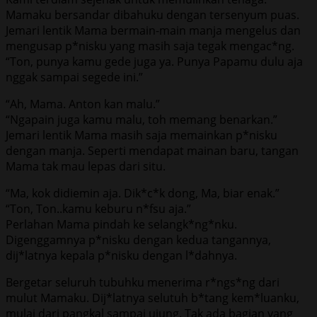
Mamaku bersandar dibahuku dengan tersenyum puas.
Jemari lentik Mama bermain-main manja mengelus dan
mengusap p*nisku yang masih saja tegak mengac*ng.
“Ton, punya kamu gede juga ya. Punya Papamu dulu aja
nggak sampai segede ini.”
“Ah, Mama. Anton kan malu.”
“Ngapain juga kamu malu, toh memang benarkan.”
Jemari lentik Mama masih saja memainkan p*nisku
dengan manja. Seperti mendapat mainan baru, tangan
Mama tak mau lepas dari situ.
“Ma, kok didiemin aja. Dik*c*k dong, Ma, biar enak.”
“Ton, Ton..kamu keburu n*fsu aja.”
Perlahan Mama pindah ke selangk*ng*nku.
Digenggamnya p*nisku dengan kedua tangannya,
dij*latnya kepala p*nisku dengan l*dahnya.
Bergetar seluruh tubuhku menerima r*ngs*ng dari
mulut Mamaku. Dij*latnya selutuh b*tang kem*luanku,
mulai dari pangkal sampai ujung. Tak ada bagian yang