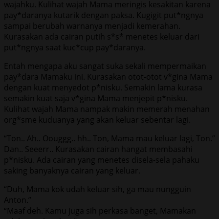
wajahku. Kulihat wajah Mama meringis kesakitan karena
pay*daranya kutarik dengan paksa. Kugigit put*ngnya
sampai berubah warnanya menjadi kemerahan.
Kurasakan ada cairan putih s*s* menetes keluar dari
put*ngnya saat kuc*cup pay*daranya.
Entah mengapa aku sangat suka sekali mempermaikan
pay*dara Mamaku ini. Kurasakan otot-otot v*gina Mama
dengan kuat menyedot p*nisku. Semakin lama kurasa
semakin kuat saja v*gina Mama menjepit p*nisku.
Kulihat wajah Mama nampak makin memerah menahan
org*sme kuduanya yang akan keluar sebentar lagi.
“Ton.. Ah.. Oouggg.. hh.. Ton, Mama mau keluar lagi, Ton.”
Dan.. Seeerr.. Kurasakan cairan hangat membasahi
p*nisku. Ada cairan yang menetes disela-sela pahaku
saking banyaknya cairan yang keluar.
“Duh, Mama kok udah keluar sih, ga mau nungguin
Anton.”
“Maaf deh. Kamu juga sih perkasa banget, Mamakan