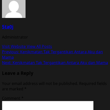
5ta0j
Administrator
Visit Website
View All Posts
Post
Previous:
Kenikmatan Tak Tergantikan Antara Aku dan
Mama
navigation
Next:
Kenikmatan Tak Tergantikan Antara Aku dan Mama
Leave a Reply
Your email address will not be published.
Required fields
are marked
*
Comment
*