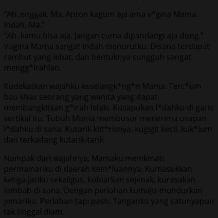
“Ah..enggak, Ma. Anton kagum aja ama v*gina Mama.
Indah, Ma.”
“Ah..kamu bisa aja. Jangan cuma dipandangi aja dong.”
Vagina Mama sangat indah menurutku. Disana terdapat
rambut yang lebat, dan bentuknya sungguh sangat
mengg*irahlan.
Kudekatkan wajahku keselangk*ng*n Mama. Terc*um
bau khas seorang yang wanita yang dapat
membangkitkan g*irah lelaki. Kusapukan l*dahku di garis
vertikal itu. Tubuh Mama membusur menerima usapan
l*dahku di sana. Kutarik klit*risnya, kugigit kecil, kuk*lum
dan terkadang kutarik-tarik.
Nampak dari wajahnya, Mamaku menikmati
permainanku di daerah kem*luannya. Kumasukkan
ketiga jariku sekaligus, kubiarkan sejenak, kurasakan
lembab di sana. Dengan perlahan kumaju-mundurkan
jemariku. Perlahan tapi pasti. Tanganku yang satunyapun
tak tinggal diam.