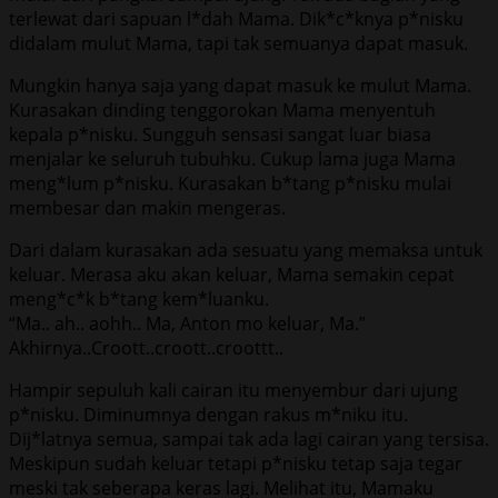
terlewat dari sapuan l*dah Mama. Dik*c*knya p*nisku
didalam mulut Mama, tapi tak semuanya dapat masuk.
Mungkin hanya saja yang dapat masuk ke mulut Mama.
Kurasakan dinding tenggorokan Mama menyentuh
kepala p*nisku. Sungguh sensasi sangat luar biasa
menjalar ke seluruh tubuhku. Cukup lama juga Mama
meng*lum p*nisku. Kurasakan b*tang p*nisku mulai
membesar dan makin mengeras.
Dari dalam kurasakan ada sesuatu yang memaksa untuk
keluar. Merasa aku akan keluar, Mama semakin cepat
meng*c*k b*tang kem*luanku.
“Ma.. ah.. aohh.. Ma, Anton mo keluar, Ma.”
Akhirnya..Croott..croott..croottt..
Hampir sepuluh kali cairan itu menyembur dari ujung
p*nisku. Diminumnya dengan rakus m*niku itu.
Dij*latnya semua, sampai tak ada lagi cairan yang tersisa.
Meskipun sudah keluar tetapi p*nisku tetap saja tegar
meski tak seberapa keras lagi. Melihat itu, Mamaku