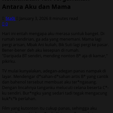
Antara Aku dan Mama
5ta0j
January 3, 2026
8 minutes read
0
Hari ini entah mengapa aku merasa suntuk banget. Di
rumah sendirian, ga ada yang menemani. Mama lagi
pergi arisan, Mbak Ani kuliah, Bik Suti lagi pergi ke pasar.
Bener-bener deh aku kesepian di rumah.
“Daripada BT sendiri, mending nonton B* aja di kamar,”
pikirku.
TV mulai kunyalakan, adegan-adegan panas nampak di
layar. Mendengar d*sahan-d*sahan artis B* yang cantik
dan bahenol tersebut membuat aku ter*ngasang.
Dengan lincahnya tanganku melucuti celana beserta C*-
ku sendiri. Bur*ngku yang sedari tadi tegak mengacung
kuk*c*k perlahan.
Film yang kutonton itu cukup panas, sehingga aku