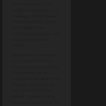
kem*luanku, mulai dari
pangkal sampai ujung. Tak
ada bagian yang terlewat
dari sapuan l*dah Mama.
Dik*c*knya p*nisku
didalam mulut Mama, tapi
tak semuanya dapat
masuk.
Mungkin hanya saja yang
dapat masuk ke mulut
Mama. Kurasakan dinding
tenggorokan Mama
menyentuh kepala p*nisku.
Sungguh sensasi sangat
luar biasa menjalar ke
seluruh tubuhku. Cukup
lama juga Mama meng*lum