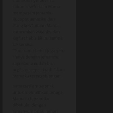
Dan akhirnya, Seerrr..
cairan kew*nitaan Mama
membasahi jemariku.
Kucopot jemariku dari
l*ang kew*nitaan Mama,
kuturunkan wajahku dan
kuj*lat habis air itu sampai
tak tersisa.
“Ton, kamu hebat juga yah.
Hanya dengan jemarimu
saja Mama sudah bisa
org*sme seperti tadi..” kata
Mamaku terengah-engah.
Kami terdiam sejenak
untuk memulihkan tenaga.
Mamaku bersandar
dibahuku dengan
tersenyum puas. Jemari