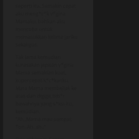
seperti itu. Semakin cepat
aku meng*c*k v*gina
Mamaku, bahkan aku
mencoba untuk
memasukkan kelima jariku
sekaligus.
Tak lama kemudian
kurasakan jepitan v*gina
Mama semakian kuat,
kupercepat k*c*kanku.
Mata Mama membeliak ke
atas dan digigit bib*r
bawahnya yang s*ksi itu,
kemudian.
“Ah..Mama mau sampai,
Ton. Ah..ah..”