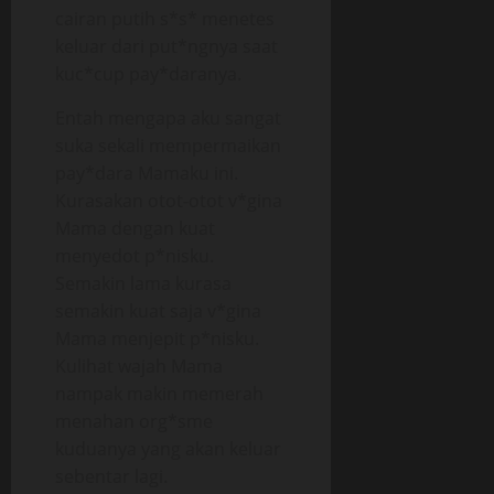
cairan putih s*s* menetes
keluar dari put*ngnya saat
kuc*cup pay*daranya.
Entah mengapa aku sangat
suka sekali mempermaikan
pay*dara Mamaku ini.
Kurasakan otot-otot v*gina
Mama dengan kuat
menyedot p*nisku.
Semakin lama kurasa
semakin kuat saja v*gina
Mama menjepit p*nisku.
Kulihat wajah Mama
nampak makin memerah
menahan org*sme
kuduanya yang akan keluar
sebentar lagi.