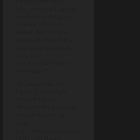
Dengan susah payah
akhirnya berhasil juga aku
membukanya dengan cara
tersebut. Terdiam ku
sejenak, demi melihat
keindahan v*gina Mama
yang terpampang jelas di
depanku.
“Ton, kok malah melamun
sih? Kenapa?”
“Ah..enggak, Ma. Anton
kagum aja ama v*gina
Mama. Indah, Ma.”
“Ah..kamu bisa aja. Jangan
cuma dipandangi aja
dong.”
Vagina Mama sangat indah
menurutku. Disana