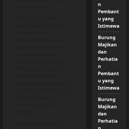
n
kamar,” pikirku.
Pembant
TV mulai kunyalakan,
u yang
adegan-adegan panas
Istimewa
nampak di layar.
Burung
Mendengar d*sahan-
Majikan
d*sahan artis B* yang
dan
cantik dan bahenol
Perhatia
tersebut membuat aku
n
ter*ngasang. Dengan
Pembant
lincahnya tanganku
u yang
melucuti celana beserta C*-
Istimewa
ku sendiri. Bur*ngku yang
sedari tadi tegak
Burung
mengacung kuk*c*k
Majikan
perlahan.
dan
Perhatia
Film yang kutonton itu
n