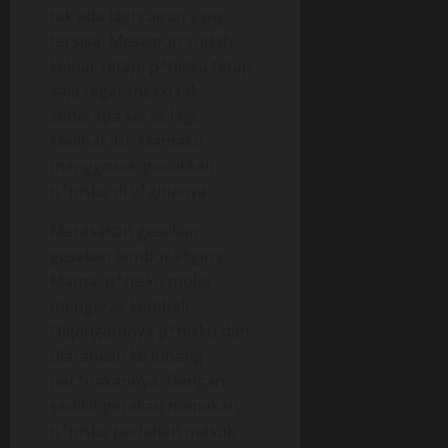
tak ada lagi cairan yang
tersisa. Meskipun sudah
keluar tetapi p*nisku tetap
saja tegar meski tak
seberapa keras lagi.
Melihat itu, Mamaku
menggosok-gosokkan
p*nisku di v*ginanya.
Merasakan gesekan-
gesekan lembut v*gina
Mama, p*nisku mulai
mengeras kembali.
Digengamnya p*nisku dan
diarahkan ke lubang
per*nakannya. Dengan
sedikit gerakan menekan,
p*nisku perlahan masuk