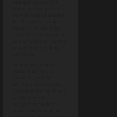
setengahnya ke v*gina
Mama. Kurasa ini sudah
mentok, karena beberapa
kali Mama coba untuk
menekan lebih keras lagi
agar p*nisku dapat masuk
semua, tapi keluar kembali
setelah menatap ujung
rah*mnya.
Dengan bersemangat
Mama mulai menaik-
turunkan tubuhnya.
Gerakan naik-turun yang
terkadang diselingi dengan
gerakan memutar,
sungguh merupakan
sensasi yang sangat luar