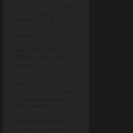
lentik Mama bermain-main
manja mengelus dan
mengusap p*nisku yang
masih saja tegak
mengac*ng.
“Ton, punya kamu gede
juga ya. Punya Papamu
dulu aja nggak sampai
segede ini.”
“Ah, Mama. Anton kan
malu.”
“Ngapain juga kamu malu,
toh memang benarkan.”
Jemari lentik Mama masih
saja memainkan p*nisku
dengan manja. Seperti
mendapat mainan baru,