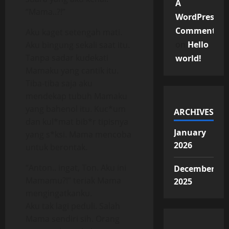
A
“Mama..?!”
WordPress
Commenter
Aku kaget setengah mati.
on
Hello
Aku bingung sekali saat itu.
Tanpa sadar kudekati
world!
Mamaku yang cantik itu.
Tiba-tiba saja aku
mendekap tubuh Mamaku
yang bahenol itu. Kuc*um
ARCHIVES
dan kul*mat bib*r tipisnya
January
yang s*ksi. Mama mencoba
2026
untuk berontak.
“Anton.. ingat, Ton. Aku ini
December
Mamamu?!” teriak Mama
2025
mengingatkanku.
Aku tak lagi peduli. Salah
Mama sendiri sih. Orang