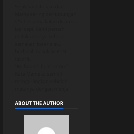
Sejak saat itu aku dan
Mama sering berhubungan
s*x bersama kalau dirumah
lagi sepi. Kami pernah
melakukannya sehari-
semalam karena aku
berhasil masuk ke PTN
favorit.
“Itu hadiah buat kamu.”
Kata Mamaku sambil
mengerlingkan sebelah
matanya dengan manja.
ABOUT THE AUTHOR