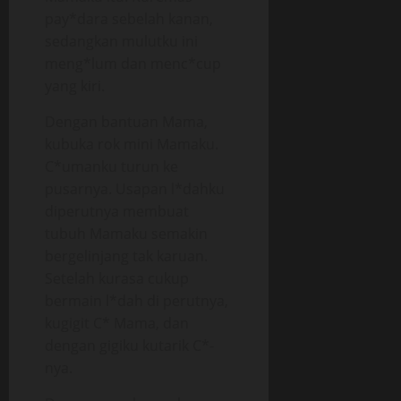
pay*dara sebelah kanan,
sedangkan mulutku ini
meng*lum dan menc*cup
yang kiri.
Dengan bantuan Mama,
kubuka rok mini Mamaku.
C*umanku turun ke
pusarnya. Usapan l*dahku
diperutnya membuat
tubuh Mamaku semakin
bergelinjang tak karuan.
Setelah kurasa cukup
bermain l*dah di perutnya,
kugigit C* Mama, dan
dengan gigiku kutarik C*-
nya.