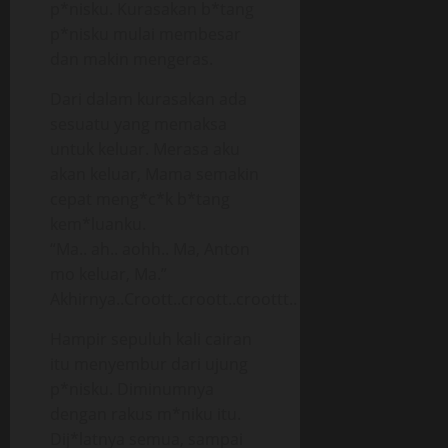
p*nisku. Kurasakan b*tang
p*nisku mulai membesar
dan makin mengeras.
Dari dalam kurasakan ada
sesuatu yang memaksa
untuk keluar. Merasa aku
akan keluar, Mama semakin
cepat meng*c*k b*tang
kem*luanku.
“Ma.. ah.. aohh.. Ma, Anton
mo keluar, Ma.”
Akhirnya..Croott..croott..croottt..
Hampir sepuluh kali cairan
itu menyembur dari ujung
p*nisku. Diminumnya
dengan rakus m*niku itu.
Dij*latnya semua, sampai