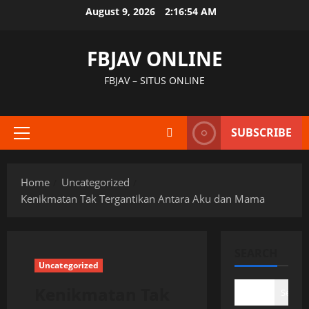
Skip
August 9, 2026
2:16:55 AM
to
content
FBJAV ONLINE
FBJAV – SITUS ONLINE
SUBSCRIBE
Primary
Menu
Home
Uncategorized
Kenikmatan Tak Tergantikan Antara Aku dan Mama
SEARCH
Uncategorized
Kenikmatan Tak
Search