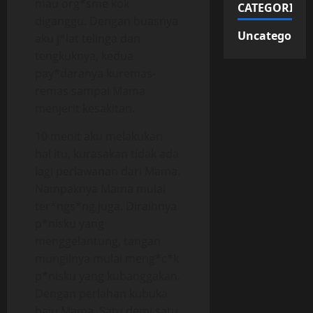
mau org*sme kok
CATEGORIES
diganggu. Dengan buasnya
Uncategorize
aku j*lat telinga dan
tengkuknya, kedua
pay*daranya kuremas-
remas sampai Mama
menjerit kesakitan.
10 menit aku melakukan
hal itu, kurasakan tidak ada
lagi perlawanan dari Mama.
Nampaknya Mama mulai
ter*ngs*ng juga. Diraihnya
p*nisku yang
menggelantung, tangan
mungilnya mulai meng*c*k
p*nisku yang kubanggakan.
Dengan perlahan kubuka
baju Mama. Satu demi satu