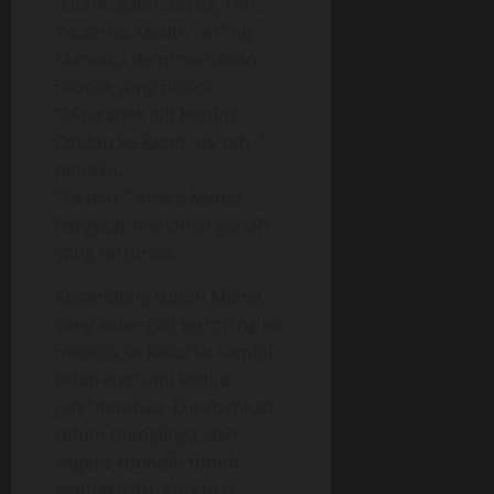
“Uuhh..aahh..Terus, Ton.
Ya..terus..Oohh..” er*ng
Mamaku demi menahan
nikmat yang dirasa.
“Ma..capek nih berdiri.
Pindah ke kasur aja yah..”
pintaku.
“Ya deh..” suara Mama
bergetar menahan gariah
yang tertunda.
Kugendong tubuh Mama
yang setengah tel*nj*ng itu
menuju ke kasurku sambil
tetap kuc*umi kedua
pay*daranya. Kurebahkan
tubuh mungilnya, dan
segera kutindih tubuh
Mamaku itu. Kuremas