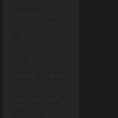
tangan Mama tak mau
lepas dari situ.
“Ma, kok didiemin aja.
Dik*c*k dong, Ma, biar
enak.”
“Ton, Ton..kamu keburu
n*fsu aja.”
Perlahan Mama pindah ke
selangk*ng*nku.
Digenggamnya p*nisku
dengan kedua tangannya,
dij*latnya kepala p*nisku
dengan l*dahnya.
Bergetar seluruh tubuhku
menerima r*ngs*ng dari
mulut Mamaku. Dij*latnya
selutuh b*tang