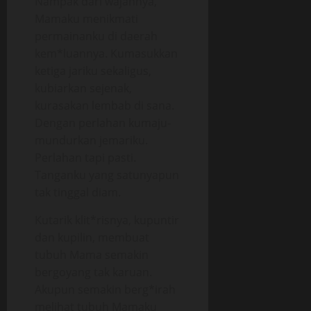
Nampak dari wajahnya,
Mamaku menikmati
permainanku di daerah
kem*luannya. Kumasukkan
ketiga jariku sekaligus,
kubiarkan sejenak,
kurasakan lembab di sana.
Dengan perlahan kumaju-
mundurkan jemariku.
Perlahan tapi pasti.
Tanganku yang satunyapun
tak tinggal diam.
Kutarik klit*risnya, kupuntir
dan kupilin, membuat
tubuh Mama semakin
bergoyang tak karuan.
Akupun semakin berg*irah
melihat tubuh Mamaku