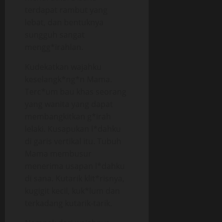
terdapat rambut yang
lebat, dan bentuknya
sungguh sangat
mengg*irahlan.
Kudekatkan wajahku
keselangk*ng*n Mama.
Terc*um bau khas seorang
yang wanita yang dapat
membangkitkan g*irah
lelaki. Kusapukan l*dahku
di garis vertikal itu. Tubuh
Mama membusur
menerima usapan l*dahku
di sana. Kutarik klit*risnya,
kugigit kecil, kuk*lum dan
terkadang kutarik-tarik.