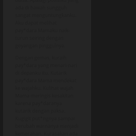
biasa. Apalagi posisiku yang
ada di bawah sungguh
sangat menguntungkanku.
Aku dapat melihat
pay*dara Mamaku naik-
turun seiring dengan
goyangan pinggulnya.
Dengan gemas, kuraih
pay*dara yang menari-nari
di depanku itu. Kutarik
pay*dara Mama mendekat
ke wajahku. Kulihat wajah
Mama meringis kesakitan
karena pay*daranya
kutarik dengan paksa.
Kugigit put*ngnya sampai
berubah warnanya menjadi
kemerahan. Kurasakan ada