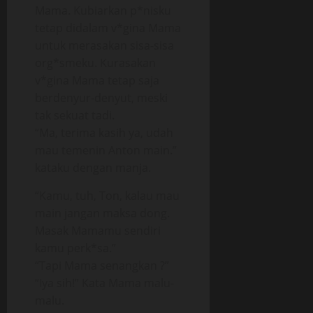
Mama. Kubiarkan p*nisku
tetap didalam v*gina Mama
untuk merasakan sisa-sisa
org*smeku. Kurasakan
v*gina Mama tetap saja
berdenyur-denyut, meski
tak sekuat tadi.
“Ma, terima kasih ya, udah
mau temenin Anton main.”
kataku dengan manja.
“Kamu, tuh, Ton, kalau mau
main jangan maksa dong.
Masak Mamamu sendiri
kamu perk*sa.”
“Tapi Mama senangkan ?”
“Iya sih!” Kata Mama malu-
malu.