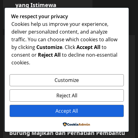
yang Istimewa
5ta0j
January 9, 2026
0
We respect your privacy
Cookies help us improve your experience,
deliver personalized content, and analyze
traffic. You can choose which cookies to allow
YOU MAY HAVE MISSED
by clicking
Customize
. Click
Accept All
to
Uncategorized
consent or
Reject All
to decline non-essential
cookies.
Burung Majikan dan Perhatian Pembantu
yang Istimewa
Customize
5ta0j
January 9, 2026
0
Uncategorized
Reject All
Burung Majikan dan Perhatian Pembantu
yang Istimewa
Accept All
5ta0j
January 9, 2026
0
Uncategorized
Powered by
Burung Majikan dan Perhatian Pembantu