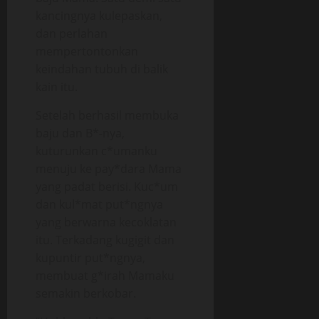
kancingnya kulepaskan,
dan perlahan
mempertontonkan
keindahan tubuh di balik
kain itu.
Setelah berhasil membuka
baju dan B*-nya,
kuturunkan c*umanku
menuju ke pay*dara Mama
yang padat berisi. Kuc*um
dan kul*mat put*ngnya
yang berwarna kecoklatan
itu. Terkadang kugigit dan
kupuntir put*ngnya,
membuat g*irah Mamaku
semakin berkobar.