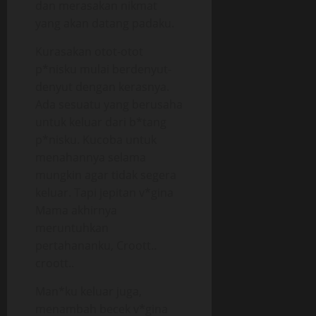
dan merasakan nikmat
yang akan datang padaku.
Kurasakan otot-otot
p*nisku mulai berdenyut-
denyut dengan kerasnya.
Ada sesuatu yang berusaha
untuk keluar dari b*tang
p*nisku. Kucoba untuk
menahannya selama
mungkin agar tidak segera
keluar. Tapi jepitan v*gina
Mama akhirnya
meruntuhkan
pertahananku, Croott..
croott..
Man*ku keluar juga,
menambah becek v*gina