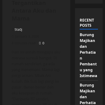
Tergantikan
Antara Aku dan
Mama
RECENT
POSTS
5ta0j
Burung
January 3, 2026
Majikan
8 minutes read
0
dan
Hari ini entah mengapa aku
Perhatia
merasa suntuk banget. Di
n
rumah sendirian, ga ada
Pembant
yang menemani. Mama lagi
u yang
pergi arisan, Mbak Ani
Istimewa
kuliah, Bik Suti lagi pergi ke
Burung
pasar. Bener-bener deh
Majikan
aku kesepian di rumah.
dan
“Daripada BT sendiri,
Perhatia
mending nonton B* aja di