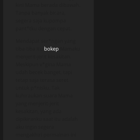
kini Mama berada dibawah.
Tanpa banyak bicara,
segera saja kupompa
pant*tku dengan cepat.
Mendapat ser*ngan yang
tiba-tiba itu
bokep
Mamaku
menjerit-jerit kesakitan.
Meskipun v*gina Mama
udah becek banget, tapi
tetap saja terasa seret
untuk p*nisku. Tak
kuhiraukan suara Mama
yang menjerit-jerit
kesakitan, yang ada
dipikiranku saat itu adalah
aku ingin segera
mengakhiri permainan ini