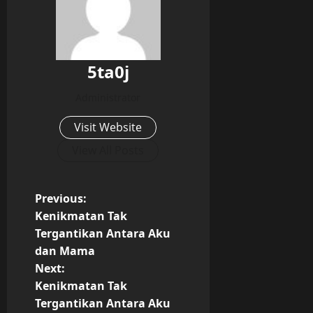
5ta0j
Administrator
Visit Website
View All Posts
P
Previous:
Kenikmatan Tak
o
Tergantikan Antara Aku
dan Mama
s
Next:
t
Kenikmatan Tak
Tergantikan Antara Aku