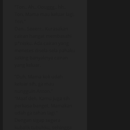
“Ton.. Ah.. Oouggg.. hh..
Ton, Mama mau keluar lagi,
Ton.”
Dan.. Seeerr.. Kurasakan
cairan hangat membasahi
p*nisku. Ada cairan yang
menetes disela-sela pahaku
saking banyaknya cairan
yang keluar.
“Duh, Mama kok udah
keluar sih, ga mau
nungguin Anton.”
“Maaf deh. Kamu juga sih
perkasa banget, Mamakan
udah ga tahan lagi.”
Dengan sigap segera
kubalik tubuhku, sehingga