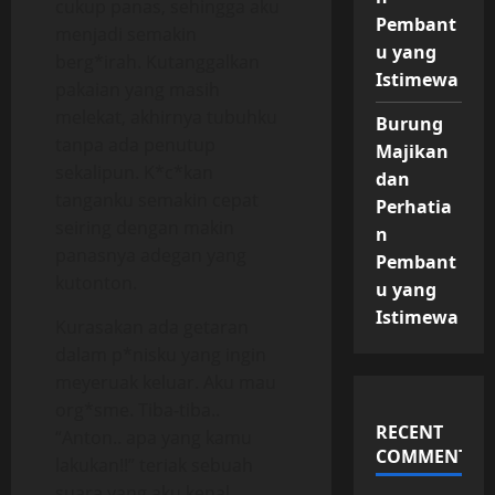
cukup panas, sehingga aku
Pembant
menjadi semakin
u yang
berg*irah. Kutanggalkan
Istimewa
pakaian yang masih
melekat, akhirnya tubuhku
Burung
tanpa ada penutup
Majikan
sekalipun. K*c*kan
dan
tanganku semakin cepat
Perhatia
seiring dengan makin
n
panasnya adegan yang
Pembant
kutonton.
u yang
Istimewa
Kurasakan ada getaran
dalam p*nisku yang ingin
meyeruak keluar. Aku mau
org*sme. Tiba-tiba..
RECENT
“Anton.. apa yang kamu
COMMENTS
lakukan!!” teriak sebuah
suara yang aku kenal.