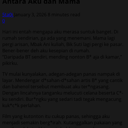
Antara Aku dan Mama
5ta0j
January 3, 2026
8 minutes read
0
Hari ini entah mengapa aku merasa suntuk banget. Di
rumah sendirian, ga ada yang menemani. Mama lagi
pergi arisan, Mbak Ani kuliah, Bik Suti lagi pergi ke pasar.
Bener-bener deh aku kesepian di rumah.
“Daripada BT sendiri, mending nonton B* aja di kamar,”
pikirku.
TV mulai kunyalakan, adegan-adegan panas nampak di
layar. Mendengar d*sahan-d*sahan artis B* yang cantik
dan bahenol tersebut membuat aku ter*ngasang.
Dengan lincahnya tanganku melucuti celana beserta C*-
ku sendiri. Bur*ngku yang sedari tadi tegak mengacung
kuk*c*k perlahan.
Film yang kutonton itu cukup panas, sehingga aku
menjadi semakin berg*irah. Kutanggalkan pakaian yang