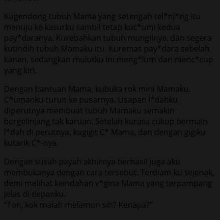
Kugendong tubuh Mama yang setengah tel*nj*ng itu
menuju ke kasurku sambil tetap kuc*umi kedua
pay*daranya. Kurebahkan tubuh mungilnya, dan segera
kutindih tubuh Mamaku itu. Kuremas pay*dara sebelah
kanan, sedangkan mulutku ini meng*lum dan menc*cup
yang kiri.
Dengan bantuan Mama, kubuka rok mini Mamaku.
C*umanku turun ke pusarnya. Usapan l*dahku
diperutnya membuat tubuh Mamaku semakin
bergelinjang tak karuan. Setelah kurasa cukup bermain
l*dah di perutnya, kugigit C* Mama, dan dengan gigiku
kutarik C*-nya.
Dengan susah payah akhirnya berhasil juga aku
membukanya dengan cara tersebut. Terdiam ku sejenak,
demi melihat keindahan v*gina Mama yang terpampang
jelas di depanku.
“Ton, kok malah melamun sih? Kenapa?”