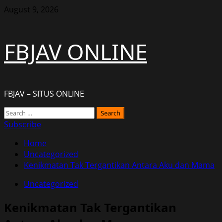
Skip
August 9, 2026
to
content
FBJAV ONLINE
FBJAV – SITUS ONLINE
Primary
Search
Menu
for:
Subscribe
Home
Uncategorized
Kenikmatan Tak Tergantikan Antara Aku dan Mama
Uncategorized
Kenikmatan Tak Tergantikan