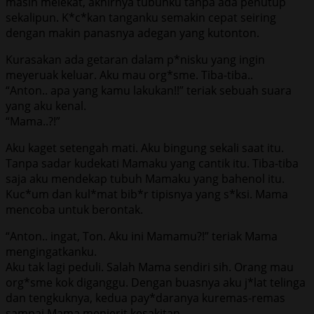
masih melekat, akhirnya tubuhku tanpa ada penutup
sekalipun. K*c*kan tanganku semakin cepat seiring
dengan makin panasnya adegan yang kutonton.
Kurasakan ada getaran dalam p*nisku yang ingin
meyeruak keluar. Aku mau org*sme. Tiba-tiba..
“Anton.. apa yang kamu lakukan!!” teriak sebuah suara
yang aku kenal.
“Mama..?!”
Aku kaget setengah mati. Aku bingung sekali saat itu.
Tanpa sadar kudekati Mamaku yang cantik itu. Tiba-tiba
saja aku mendekap tubuh Mamaku yang bahenol itu.
Kuc*um dan kul*mat bib*r tipisnya yang s*ksi. Mama
mencoba untuk berontak.
“Anton.. ingat, Ton. Aku ini Mamamu?!” teriak Mama
mengingatkanku.
Aku tak lagi peduli. Salah Mama sendiri sih. Orang mau
org*sme kok diganggu. Dengan buasnya aku j*lat telinga
dan tengkuknya, kedua pay*daranya kuremas-remas
sampai Mama menjerit kesakitan.