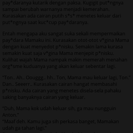
pay*daranya kutarik dengan paksa. Kugigit put*ngnya
sampai berubah warnanya menjadi kemerahan.
Kurasakan ada cairan putih s*s* menetes keluar dari
put*ngnya saat kuc*cup pay*daranya.
Entah mengapa aku sangat suka sekali mempermaikan
pay*dara Mamaku ini. Kurasakan otot-otot v*gina Mama
dengan kuat menyedot p*nisku. Semakin lama kurasa
semakin kuat saja v*gina Mama menjepit p*nisku.
Kulihat wajah Mama nampak makin memerah menahan
org*sme kuduanya yang akan keluar sebentar lagi.
“Ton.. Ah.. Oouggg.. hh.. Ton, Mama mau keluar lagi, Ton.”
Dan.. Seeerr.. Kurasakan cairan hangat membasahi
p*nisku. Ada cairan yang menetes disela-sela pahaku
saking banyaknya cairan yang keluar.
“Duh, Mama kok udah keluar sih, ga mau nungguin
Anton.”
“Maaf deh. Kamu juga sih perkasa banget, Mamakan
udah ga tahan lagi.”