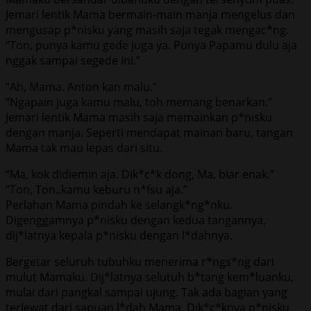
Jemari lentik Mama bermain-main manja mengelus dan
mengusap p*nisku yang masih saja tegak mengac*ng.
“Ton, punya kamu gede juga ya. Punya Papamu dulu aja
nggak sampai segede ini.”
“Ah, Mama. Anton kan malu.”
“Ngapain juga kamu malu, toh memang benarkan.”
Jemari lentik Mama masih saja memainkan p*nisku
dengan manja. Seperti mendapat mainan baru, tangan
Mama tak mau lepas dari situ.
“Ma, kok didiemin aja. Dik*c*k dong, Ma, biar enak.”
“Ton, Ton..kamu keburu n*fsu aja.”
Perlahan Mama pindah ke selangk*ng*nku.
Digenggamnya p*nisku dengan kedua tangannya,
dij*latnya kepala p*nisku dengan l*dahnya.
Bergetar seluruh tubuhku menerima r*ngs*ng dari
mulut Mamaku. Dij*latnya selutuh b*tang kem*luanku,
mulai dari pangkal sampai ujung. Tak ada bagian yang
terlewat dari sapuan l*dah Mama. Dik*c*knya p*nisku