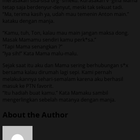
merasakan sisa-sisa org*smeku. Kurasakan v*gina Mama
tetap saja berdenyur-denyut, meski tak sekuat tadi.
“Ma, terima kasih ya, udah mau temenin Anton main.”
kataku dengan manja.
“Kamu, tuh, Ton, kalau mau main jangan maksa dong.
Masak Mamamu sendiri kamu perk*sa.”
“Tapi Mama senangkan ?”
“Iya sih!” Kata Mama malu-malu.
Sejak saat itu aku dan Mama sering berhubungan s*x
bersama kalau dirumah lagi sepi. Kami pernah
melakukannya sehari-semalam karena aku berhasil
masuk ke PTN favorit.
“Itu hadiah buat kamu.” Kata Mamaku sambil
mengerlingkan sebelah matanya dengan manja.
About the Author