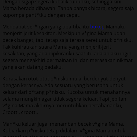
Dengan sigap segera kubalik tubuhku, sehingga kini
Mama berada dibawah. Tanpa banyak bicara, segera saja
kupompa pant*tku dengan cepat.
Mendapat ser*ngan yang tiba-tiba itu
bokep
Mamaku
menjerit-jerit kesakitan. Meskipun v*gina Mama udah
becek banget, tapi tetap saja terasa seret untuk p*nisku.
Tak kuhiraukan suara Mama yang menjerit-jerit
kesakitan, yang ada dipikiranku saat itu adalah aku ingin
segera mengakhiri permainan ini dan merasakan nikmat
yang akan datang padaku.
Kurasakan otot-otot p*nisku mulai berdenyut-denyut
dengan kerasnya. Ada sesuatu yang berusaha untuk
keluar dari b*tang p*nisku. Kucoba untuk menahannya
selama mungkin agar tidak segera keluar. Tapi jepitan
v*gina Mama akhirnya meruntuhkan pertahananku,
Croott.. croott..
Man*ku keluar juga, menambah becek v*gina Mama.
Kubiarkan p*nisku tetap didalam v*gina Mama untuk