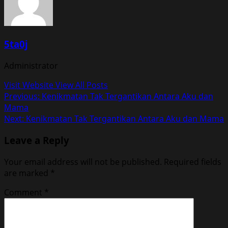
5ta0j
Administrator
Visit Website
View All Posts
Post
Previous:
Kenikmatan Tak Tergantikan Antara Aku dan
Mama
navigation
Next:
Kenikmatan Tak Tergantikan Antara Aku dan Mama
Leave a Reply
Your email address will not be published.
Required fields
are marked
*
Comment
*