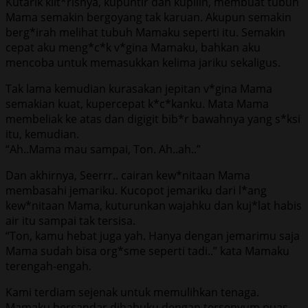
Kutarik klit*risnya, kupuntir dan kupilin, membuat tubuh
Mama semakin bergoyang tak karuan. Akupun semakin
berg*irah melihat tubuh Mamaku seperti itu. Semakin
cepat aku meng*c*k v*gina Mamaku, bahkan aku
mencoba untuk memasukkan kelima jariku sekaligus.
Tak lama kemudian kurasakan jepitan v*gina Mama
semakian kuat, kupercepat k*c*kanku. Mata Mama
membeliak ke atas dan digigit bib*r bawahnya yang s*ksi
itu, kemudian.
“Ah..Mama mau sampai, Ton. Ah..ah..”
Dan akhirnya, Seerrr.. cairan kew*nitaan Mama
membasahi jemariku. Kucopot jemariku dari l*ang
kew*nitaan Mama, kuturunkan wajahku dan kuj*lat habis
air itu sampai tak tersisa.
“Ton, kamu hebat juga yah. Hanya dengan jemarimu saja
Mama sudah bisa org*sme seperti tadi..” kata Mamaku
terengah-engah.
Kami terdiam sejenak untuk memulihkan tenaga.
Mamaku bersandar dibahuku dengan tersenyum puas.