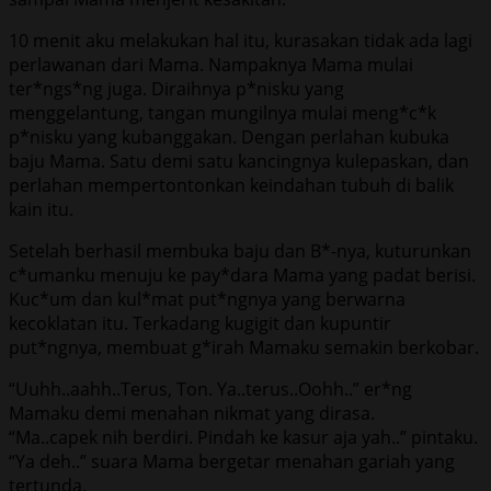
10 menit aku melakukan hal itu, kurasakan tidak ada lagi
perlawanan dari Mama. Nampaknya Mama mulai
ter*ngs*ng juga. Diraihnya p*nisku yang
menggelantung, tangan mungilnya mulai meng*c*k
p*nisku yang kubanggakan. Dengan perlahan kubuka
baju Mama. Satu demi satu kancingnya kulepaskan, dan
perlahan mempertontonkan keindahan tubuh di balik
kain itu.
Setelah berhasil membuka baju dan B*-nya, kuturunkan
c*umanku menuju ke pay*dara Mama yang padat berisi.
Kuc*um dan kul*mat put*ngnya yang berwarna
kecoklatan itu. Terkadang kugigit dan kupuntir
put*ngnya, membuat g*irah Mamaku semakin berkobar.
“Uuhh..aahh..Terus, Ton. Ya..terus..Oohh..” er*ng
Mamaku demi menahan nikmat yang dirasa.
“Ma..capek nih berdiri. Pindah ke kasur aja yah..” pintaku.
“Ya deh..” suara Mama bergetar menahan gariah yang
tertunda.