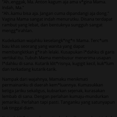
“Ah..enggak, Ma. Anton kagum aja ama v*gina Mama.
Indah, Ma.”
“Ah..kamu bisa aja. Jangan cuma dipandangi aja dong.”
Vagina Mama sangat indah menurutku. Disana terdapat
rambut yang lebat, dan bentuknya sungguh sangat
mengg*irahlan.
Kudekatkan wajahku keselangk*ng*n Mama. Terc*um
bau khas seorang yang wanita yang dapat
membangkitkan g*irah lelaki. Kusapukan l*dahku di garis
vertikal itu. Tubuh Mama membusur menerima usapan
l*dahku di sana. Kutarik klit*risnya, kugigit kecil, kuk*lum
dan terkadang kutarik-tarik.
Nampak dari wajahnya, Mamaku menikmati
permainanku di daerah kem*luannya. Kumasukkan
ketiga jariku sekaligus, kubiarkan sejenak, kurasakan
lembab di sana. Dengan perlahan kumaju-mundurkan
jemariku. Perlahan tapi pasti. Tanganku yang satunyapun
tak tinggal diam.