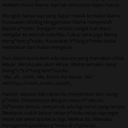
didalam mulut Mama, tapi tak semuanya dapat masuk.
Mungkin hanya saja yang dapat masuk ke mulut Mama.
Kurasakan dinding tenggorokan Mama menyentuh
kepala p*nisku. Sungguh sensasi sangat luar biasa
menjalar ke seluruh tubuhku. Cukup lama juga Mama
meng*lum p*nisku. Kurasakan b*tang p*nisku mulai
membesar dan makin mengeras.
Dari dalam kurasakan ada sesuatu yang memaksa untuk
keluar. Merasa aku akan keluar, Mama semakin cepat
meng*c*k b*tang kem*luanku.
“Ma.. ah.. aohh.. Ma, Anton mo keluar, Ma.”
Akhirnya..Croott..croott..croottt..
Hampir sepuluh kali cairan itu menyembur dari ujung
p*nisku. Diminumnya dengan rakus m*niku itu.
Dij*latnya semua, sampai tak ada lagi cairan yang tersisa.
Meskipun sudah keluar tetapi p*nisku tetap saja tegar
meski tak seberapa keras lagi. Melihat itu, Mamaku
menggosok-gosokkan p*nisku di v*ginanya.