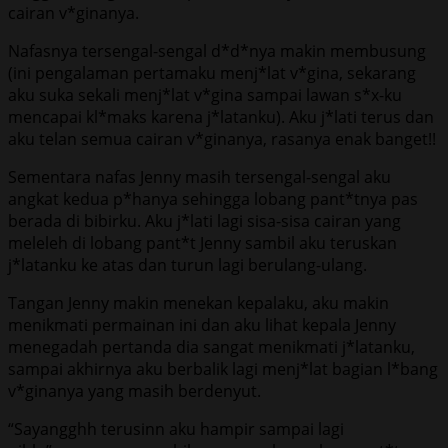
cairan v*ginanya.
Nafasnya tersengal-sengal d*d*nya makin membusung
(ini pengalaman pertamaku menj*lat v*gina, sekarang
aku suka sekali menj*lat v*gina sampai lawan s*x-ku
mencapai kl*maks karena j*latanku). Aku j*lati terus dan
aku telan semua cairan v*ginanya, rasanya enak banget!!
Sementara nafas Jenny masih tersengal-sengal aku
angkat kedua p*hanya sehingga lobang pant*tnya pas
berada di bibirku. Aku j*lati lagi sisa-sisa cairan yang
meleleh di lobang pant*t Jenny sambil aku teruskan
j*latanku ke atas dan turun lagi berulang-ulang.
Tangan Jenny makin menekan kepalaku, aku makin
menikmati permainan ini dan aku lihat kepala Jenny
menegadah pertanda dia sangat menikmati j*latanku,
sampai akhirnya aku berbalik lagi menj*lat bagian l*bang
v*ginanya yang masih berdenyut.
“Sayangghh terusinn aku hampir sampai lagi