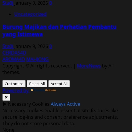
5ta0j
January 9, 2026
0
Uncategorized
Burung Majikan dan Perhatian Pembantu
yang Istimewa
5ta0j
January 9, 2026
0
CERDAS4D
AROMA4D
MAHJONG
Copyright © All rights reserved.
|
MoreNews
by AF
themes.
Customize
Reject All
Accept All
Powered by
✖
►
Necessary Cookies
Always Active
Necessary cookies enable essential site features like
secure log-ins and consent preference adjustments.
They do not store personal data.
None