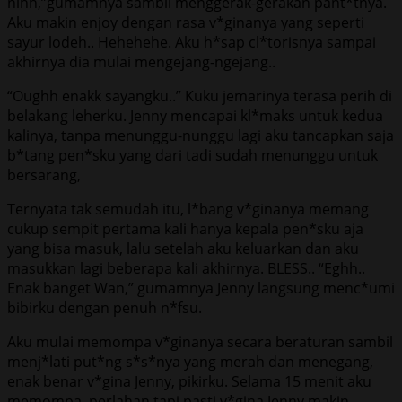
nihh,”gumamnya sambil menggerak-gerakan pant*tnya.
Aku makin enjoy dengan rasa v*ginanya yang seperti
sayur lodeh.. Hehehehe. Aku h*sap cl*torisnya sampai
akhirnya dia mulai mengejang-ngejang..
“Oughh enakk sayangku..” Kuku jemarinya terasa perih di
belakang leherku. Jenny mencapai kl*maks untuk kedua
kalinya, tanpa menunggu-nunggu lagi aku tancapkan saja
b*tang pen*sku yang dari tadi sudah menunggu untuk
bersarang,
Ternyata tak semudah itu, l*bang v*ginanya memang
cukup sempit pertama kali hanya kepala pen*sku aja
yang bisa masuk, lalu setelah aku keluarkan dan aku
masukkan lagi beberapa kali akhirnya. BLESS.. “Eghh..
Enak banget Wan,” gumamnya Jenny langsung menc*umi
bibirku dengan penuh n*fsu.
Aku mulai memompa v*ginanya secara beraturan sambil
menj*lati put*ng s*s*nya yang merah dan menegang,
enak benar v*gina Jenny, pikirku. Selama 15 menit aku
memompa, perlahan tapi pasti v*gina Jenny makin