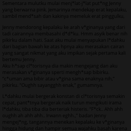
Sementara mulutku mulai menj*lat-j*lat put*ng Jenny
yang berwarna pink. Jemarinya mendekap erat kepalaku,
sambil mend*sah dan kakinya memeluk erat pinggulku,
Jenny mendorong kepalaku ke arah v*ginanya yang dari
tadi cairannya membasahi d*d*ku. Hmm asyik benar nih
pikirku dalam hati. Saat aku mulai menyapukan l*dahku
dari bagian bawah ke atas hpnya aku merasakan cairan
yang sangat nikmat yang aku impikan sejak pertama kali
bertemu Jenny.
Aku h*sap cl*torisnya dia makin mengejang dan aku
merasakan v*ginanya sperti mengh*sap bibirku.
“c*uman ama bibir atau v*gina sama enaknya nih,”
pikirku. “Oughh sayangghh enak,” gumamnya.
L*dahku mulai bergerak konstan di cl*torisnya semakin
cepat, pant*tnya bergerak naik turun mengikuti irama
l*dahku, tiba tiba dia berteriak histeris. “F*ck.. Ahh ahh
oughh ah ahh ahh.. Irwann eghh.,” badan Jenny
mengej*ng, tangannya menekan kepalaku ke v*ginanya
hingga hidung dan hampir semua wajahku basah karena