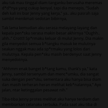
aku tak mau tinggal diam tanganku berusaha meremas
d*d*nya yang cukup kenyal, tapi dia menepis, “Sudah
deh kali ini biar Jenny yang kerja,” ya.. aku pasrah saja
sambil menikmati sedotan bibirnya,
Tak lama kemudian aku serasa melayang-layang dan
kepala pen*sku serasa makin besar akhirnya “Oughh..
ahh..” Crott!! Sp*rmaku keluar di mulut Jenny, Dia makin
gila menyedot semua b*tangku masuk ke mulutnya
seakan nggak mau ada sp*rmaku yang lolos dari
mulutnya. Kepala pen*sku masih berdenyut saat Jenny
menyedotnya.
“Ahhmm enak banget b*tang kamu, thank’s ya,” kata
Jenny, sambil tersenyum dan menc*umku, dia sangat
suka dengan pen*sku, sementara aku hanya bisa diam
dan masih terheran-heran melihat keb*nalannya,” Ayo
jalan, ntar ketinggalan pesawat nih.”
Tiba-tiba Jenny protes melihat aku hanya terdiam dan
membiarkan celanaku terbuka. Pada saat aku tiba di