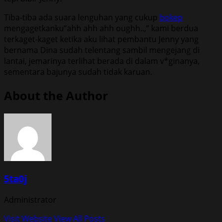
Tiba-tiba ada suara lenguhan yang cukup
bokep
mengagetkanku”ahh ahh ahh oughh..,” kami berdua
terkaget-kaget ketika aku lihat pembantu Jenny yang
bernama Dina sudah telentang sambil mengejang di
lantai, jemarinya terlihat berada di dalam v*ginanya,
sementara bajunya sudah tidak karuan.
About the Author
5ta0j
Administrator
Visit Website
View All Posts