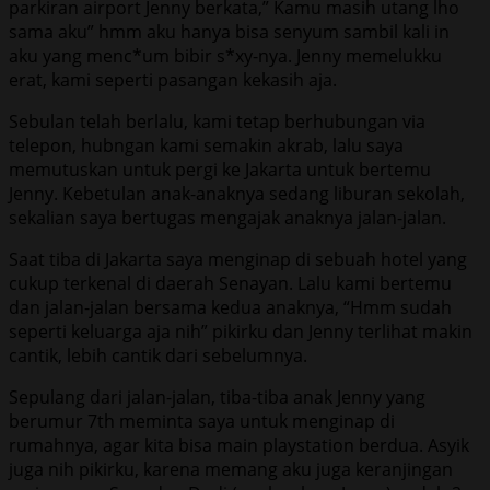
parkiran airport Jenny berkata,” Kamu masih utang lho
sama aku” hmm aku hanya bisa senyum sambil kali in
aku yang menc*um bibir s*xy-nya. Jenny memelukku
erat, kami seperti pasangan kekasih aja.
Sebulan telah berlalu, kami tetap berhubungan via
telepon, hubngan kami semakin akrab, lalu saya
memutuskan untuk pergi ke Jakarta untuk bertemu
Jenny. Kebetulan anak-anaknya sedang liburan sekolah,
sekalian saya bertugas mengajak anaknya jalan-jalan.
Saat tiba di Jakarta saya menginap di sebuah hotel yang
cukup terkenal di daerah Senayan. Lalu kami bertemu
dan jalan-jalan bersama kedua anaknya, “Hmm sudah
seperti keluarga aja nih” pikirku dan Jenny terlihat makin
cantik, lebih cantik dari sebelumnya.
Sepulang dari jalan-jalan, tiba-tiba anak Jenny yang
berumur 7th meminta saya untuk menginap di
rumahnya, agar kita bisa main playstation berdua. Asyik
juga nih pikirku, karena memang aku juga keranjingan