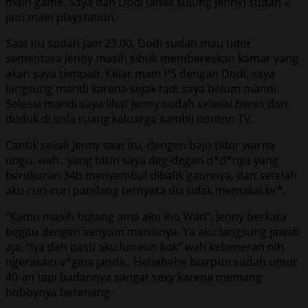
main game. Saya dan Dodi (anak sulung Jenny) sudah 2
jam main playstation.
Saat itu sudah jam 23.00, Dodi sudah mau tidur
sementara Jenny masih sibuk membereskan kamar yang
akan saya tempati. Kelar main PS dengan Dodi, saya
langsung mandi karena sejak tadi saya belum mandi.
Selesai mandi saya lihat Jenny sudah selesai beres dan
duduk di sofa ruang keluarga sambil nonton TV.
Cantik sekali Jenny saat itu, dengen baju tidur warna
ungu, wah.. yang bikin saya deg-degan d*d*nya yang
berukuran 34b menyembul dibalik gaunnya, dan setelah
aku curi-curi pandang ternyata dia tidak memakai br*.
“Kamu masih hutang ama aku lho Wan”, Jenny berkata
begitu dengen senyum manisnya. Ya aku langsung jawab
aja, “Iya deh pasti aku lunasin kok” wah kebeneran nih
ngerasain v*gina janda.. Hehehehe biarpun sudah umur
40-an tapi badannya sangat sexy karena memang
hobbynya berenang.