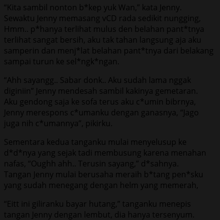
“Kita sambil nonton b*kep yuk Wan,” kata Jenny.
Sewaktu Jenny memasang vCD rada sedikit nungging,
Hmm.. p*hanya terlihat mulus den belahan pant*tnya
terlihat sangat bersih, aku tak tahan langsung aja aku
samperin dan menj*lat belahan pant*tnya dari belakang
sampai turun ke sel*ngk*ngan.
“Ahh sayangg.. Sabar donk.. Aku sudah lama nggak
diginiin” Jenny mendesah sambil kakinya gemetaran.
Aku gendong saja ke sofa terus aku c*umin bibrnya,
Jenny merespons c*umanku dengan ganasnya, “Jago
juga nih c*umannya”, pikirku.
Sementara kedua tanganku mulai menyelusup ke
d*d*nya yang sejak tadi membusung karena menahan
nafas, “Oughh ahh.. Terusin sayang,” d*sahnya.
Tangan Jenny mulai berusaha meraih b*tang pen*sku
yang sudah menegang dengan helm yang memerah,
“Eitt ini giliranku bayar hutang,” tanganku menepis
tangan Jenny dengan lembut, dia hanya tersenyum.