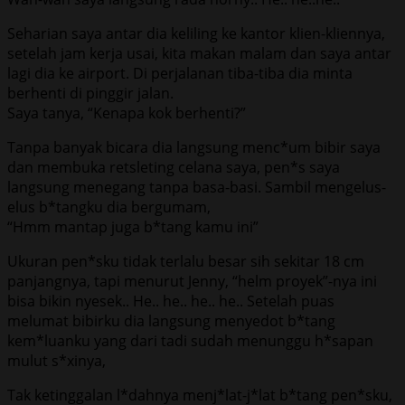
Seharian saya antar dia keliling ke kantor klien-kliennya,
setelah jam kerja usai, kita makan malam dan saya antar
lagi dia ke airport. Di perjalanan tiba-tiba dia minta
berhenti di pinggir jalan.
Saya tanya, “Kenapa kok berhenti?”
Tanpa banyak bicara dia langsung menc*um bibir saya
dan membuka retsleting celana saya, pen*s saya
langsung menegang tanpa basa-basi. Sambil mengelus-
elus b*tangku dia bergumam,
“Hmm mantap juga b*tang kamu ini”
Ukuran pen*sku tidak terlalu besar sih sekitar 18 cm
panjangnya, tapi menurut Jenny, “helm proyek”-nya ini
bisa bikin nyesek.. He.. he.. he.. he.. Setelah puas
melumat bibirku dia langsung menyedot b*tang
kem*luanku yang dari tadi sudah menunggu h*sapan
mulut s*xinya,
Tak ketinggalan l*dahnya menj*lat-j*lat b*tang pen*sku,