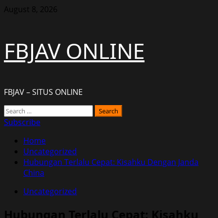
Skip
August 8, 2026
to
content
FBJAV ONLINE
FBJAV – SITUS ONLINE
Primary
Search
Menu
for:
Subscribe
Home
Uncategorized
Hubungan Terlalu Cepat: Kisahku Dengan Janda
China
Uncategorized
Hubungan Terlalu Cepat: Kisahku