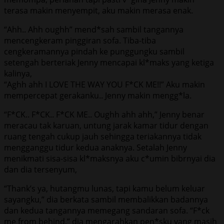
terasa makin menyempit, aku makin merasa enak.
“Ahh.. Ahh oughh” mend*sah sambil tangannya
mencengkeram pinggiran sofa. Tiba-tiba
cengkeramannya pindah ke punggungku sambil
setengah berteriak Jenny mencapai kl*maks yang ketiga
kalinya,
“Aghh ahh I LOVE THE WAY YOU F*CK ME!!” Aku makin
mempercepat gerakanku.. Jenny makin mengg*la.
“F*CK.. F*CK.. F*CK ME.. Oughh ahh ahh,” Jenny benar
meracau tak karuan, untung jarak kamar tidur dengan
ruang tengah cukup jauh sehingga teriakannya tidak
mengganggu tidur kedua anaknya. Setalah Jenny
menikmati sisa-sisa kl*maksnya aku c*umin bibrnyai dia
dan dia tersenyum,
“Thank’s ya, hutangmu lunas, tapi kamu belum keluar
sayangku,” dia berkata sambil membalikkan badannya
dan kedua tangannya memegang sandaran sofa. “F*ck
me from behind,” dia mengarahkan pen*sku yang masih