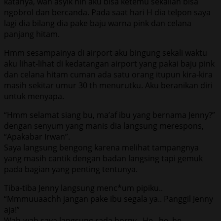
katanya, wah asyik nih aku bisa ketemu sekalian bisa
ngobrol dan bercanda. Pada saat hari H dia telpon saya
lagi dia bilang dia pake baju warna pink dan celana
panjang hitam.
Hmm sesampainya di airport aku bingung sekali waktu
aku lihat-lihat di kedatangan airport yang pakai baju pink
dan celana hitam cuman ada satu orang itupun kira-kira
masih sekitar umur 30 th menurutku. Aku beranikan diri
untuk menyapa.
“Hmm selamat siang bu, ma’af ibu yang bernama Jenny?”
dengan senyum yang manis dia langsung merespons,
“Apakabar Irwan”.
Saya langsung bengong karena melihat tampangnya
yang masih cantik dengan badan langsing tapi gemuk
pada bagian yang penting tentunya.
Tiba-tiba Jenny langsung menc*um pipiku..
“Mmmuuaachh jangan pake ibu segala ya.. Panggil Jenny
aja!”
Wah-wah saya langsung rada horny.. He.. he..he..