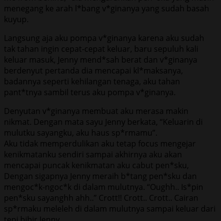
menegang ke arah l*bang v*ginanya yang sudah basah
kuyup.
Langsung aja aku pompa v*ginanya karena aku sudah
tak tahan ingin cepat-cepat keluar, baru sepuluh kali
keluar masuk, Jenny mend*sah berat dan v*ginanya
berdenyut pertanda dia mencapai kl*maksanya,
badannya seperti kehilangan tenaga, aku tahan
pant*tnya sambil terus aku pompa v*ginanya.
Denyutan v*ginanya membuat aku merasa makin
nikmat. Dengan mata sayu Jenny berkata, “Keluarin di
mulutku sayangku, aku haus sp*rmamu”.
Aku tidak memperdulikan aku tetap focus mengejar
kenikmatanku sendiri sampai akhirnya aku akan
mencapai puncak kenikmatan aku cabut pen*sku,
Dengan sigapnya Jenny meraih b*tang pen*sku dan
mengoc*k-ngoc*k di dalam mulutnya. “Oughh.. Is*pin
pen*sku sayanghh ahh..” Crott!! Crott.. Crott.. Cairan
sp*rmaku meleleh di dalam mulutnya sampai keluar dari
tepi bibir Jenny.