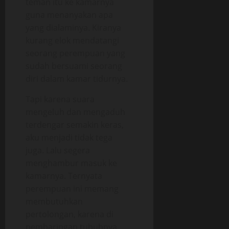
teman itu ke kamarnya
guna menanyakan apa
yang dialaminya. Kiranya
kurang elok mendatangi
seorang perempuan yang
sudah bersuami seorang
diri dalam kamar tidurnya.
Tapi karena suara
mengeluh dan mengaduh
terdengar semakin keras,
aku menjadi tidak tega
juga. Lalu segera
menghambur masuk ke
kamarnya. Ternyata
perempuan ini memang
membutuhkan
pertolongan, karena di
pembaringan tubuhnya