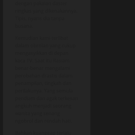
dengan pakaian daster
ringkas yang dikenakannya.
Tipis, nyaris dia tanpa
busana.
Kemudian kami terlibat
dalam obrolan yang cukup
mengasyikkan di depan
kaca TV. Saat itu Rasiam
benar-benar mengalami
perobahan drastis dalam
penampilan, tingkah dan
perilakunya. Yang semula
pendiam dan agak terkesan
angkuh menjadi seorang
wanita yang senang
ngobrol dan rendah hati.
Bahkan kuanggap terlalu