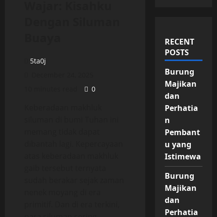
Wajar: Kisahku
Dengan Siluman
Buaya
RECENT
POSTS
5ta0j
Burung
December 24, 2025
Majikan
10 minutes read
0
dan
Keberadaan makhluk
Perhatia
siluman di bumi Tuhan ini
n
memang tidak dapat
Pembant
dibantah lagi. Kepercayaan
u yang
atas keberadaan makhluk
Istimewa
gaib tersebut ternyata
Burung
sudah berakar sejak zaman
Majikan
nenek moyang di era
dan
primitif. Dan di era terkini,
Perhatia
para siluman sering