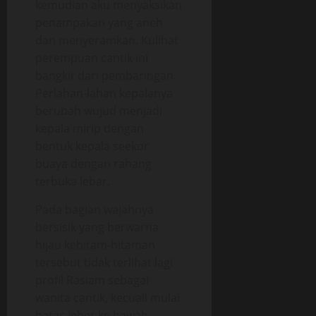
kemudian aku menyaksikan
penampakan yang aneh
dan menyeramkan. Kulihat
perempuan cantik ini
bangkit dari pembaringan.
Perlahan-lahan kepalanya
berubah wujud menjadi
kepala mirip dengan
bentuk kepala seekor
buaya dengan rahang
terbuka lebar.
Pada bagian wajahnya
bersisik yang berwarna
hijau kehitam-hitaman
tersebut tidak terlihat lagi
profil Rasiam sebagai
wanita cantik, kecuali mulai
batas leher ke bawah