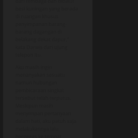
dari tembaga dan dibalut
besi kuningan yang berada
di ruangan khusus
penyimpanan barang-
barang dagangan di
belakang dekat dapur,”
kata Darwis dari ujung
telepon itu.
Aku masih ingin
menanyakan sesuatu
namun hubungan
pembicaraan singkat
tersebut telah terputus.
Meskipun masih
menyimpan pertanyaan
dalam hati, aku patuh saja
melakukannya lalu
bergegas ke tempat