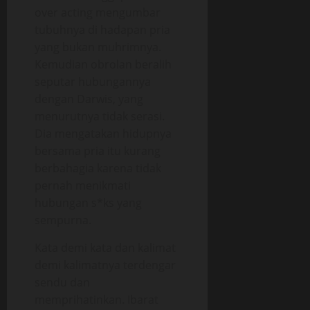
over acting mengumbar
tubuhnya di hadapan pria
yang bukan muhrimnya.
Kemudian obrolan beralih
seputar hubungannya
dengan Darwis, yang
menurutnya tidak serasi.
Dia mengatakan hidupnya
bersama pria itu kurang
berbahagia karena tidak
pernah menikmati
hubungan s*ks yang
sempurna.
Kata demi kata dan kalimat
demi kalimatnya terdengar
sendu dan
memprihatinkan. Ibarat