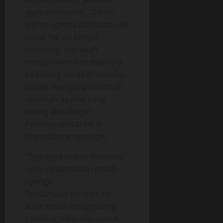
agak emosional. “Dalam
ajaran agama dan kode etik
sosial hal itu sangat
terlarang, dan akan
menjahanamkan manusia
ke lubang neraka!” susulku
sedikit mengutip ceramah
ceramah agama yang
sering aku dengar
Perempuan cantik di
depanku menyeringai.
“Tapi saya bukan manusia,”
ujarnya kemudian masih
nyengir.
Bersamaan dengan itu
aura mistis menghalangi
pandanganku. Aku masih