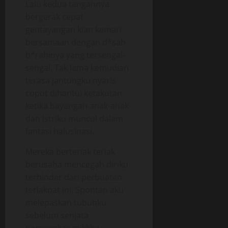
Lalu kedua tangannya
bergerak cepat
gentayangan kian kemari
bersamaan dengan d*sah
b*rahinya yang tersengal-
sengal. Tak lama kemudian
terasa jantungku nyaris
copot dihantui ketakutan
ketika bayangan anak-anak
dan istriku muncul dalam
fantasi halusinasi.
Mereka berteriak teriak
berusaha mencegah diriku
terhindar dari perbuatan
terlaknat ini. Spontan aku
melepaskan tubuhku
sebelum senjata