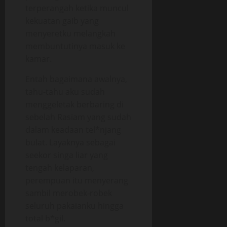
terperangah ketika muncul
kekuatan gaib yang
menyeretku melangkah
membuntutinya masuk ke
kamar.
Entah bagaimana awalnya,
tahu-tahu aku sudah
menggeletak berbaring di
sebelah Rasiam yang sudah
dalam keadaan tel*njang
bulat. Layaknya sebagai
seekor singa liar yang
tengah kelaparan,
perempuan itu menyerang
sambil merobek-robek
seluruh pakaianku hingga
total b*gil.