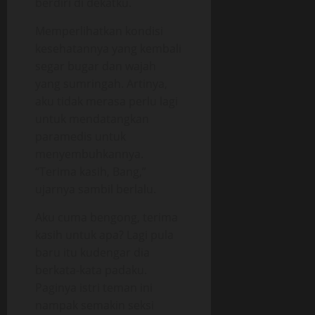
berdiri di dekatku.
Memperlihatkan kondisi
kesehatannya yang kembali
segar bugar dan wajah
yang sumringah. Artinya,
aku tidak merasa perlu lagi
untuk mendatangkan
paramedis untuk
menyembuhkannya.
“Terima kasih, Bang,”
ujarnya sambil berlalu.
Aku cuma bengong, terima
kasih untuk apa? Lagi pula
baru itu kudengar dia
berkata-kata padaku.
Paginya istri teman ini
nampak semakin seksi