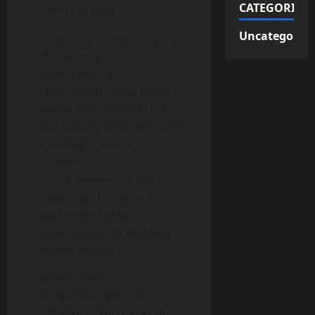
CATEGORIES
bekerja di sana.
Uncategorize
Sementara Darwis Tanjung
lebih senang
berwiraswasta,
meneruskan usaha orang
tuanya yang memiliki toko-
toko barang antik dan kuno
di berbagai kota di
Sumatera.
“Untuk sementara kau
tinggal saja bersama kami,”
ajak Darwis ketika
menjemputku di Bandara
Polonia Medan.
“Bukan ingin
menyombongkan diri,
rumahku cukup besar di