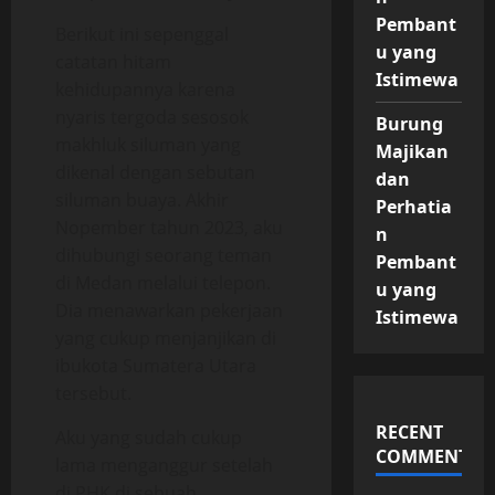
Pembant
Berikut ini sepenggal
u yang
catatan hitam
Istimewa
kehidupannya karena
nyaris tergoda sesosok
Burung
makhluk siluman yang
Majikan
dikenal dengan sebutan
dan
siluman buaya. Akhir
Perhatia
Nopember tahun 2023, aku
n
dihubungi seorang teman
Pembant
di Medan melalui telepon.
u yang
Dia menawarkan pekerjaan
Istimewa
yang cukup menjanjikan di
ibukota Sumatera Utara
tersebut.
RECENT
Aku yang sudah cukup
COMMENTS
lama menganggur setelah
di PHK di sebuah