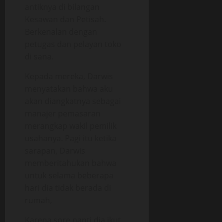
antiknya di bilangan
Kesawan dan Petisah.
Berkenalan dengan
petugas dan pelayan toko
di sana.
Kepada mereka, Darwis
menyatakan bahwa aku
akan diangkatnya sebagai
manajer pemasaran
merangkap wakil pemilik
usahanya. Pagi itu ketika
sarapan, Darwis
memberitahukan bahwa
untuk selama beberapa
hari dia tidak berada di
rumah,
Karena sore nanti dia ikut