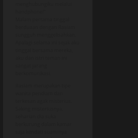
menghubungiku melalui
handphone!”
Malam pertama tinggal
berduaan dengan Rasiam
sungguh menggelisahkan.
Apalagi selama ini sejak aku
tinggal bersama mereka,
aku dan istri teman ini
sangat jarang
berkomunikasi.
Rasiam merupakan tipe
wanita pendiam dan
terkesan agak misterius.
Saking misteriusnya,
seharian dia suka
berkurung dalam kamar
saja kendati suaminya