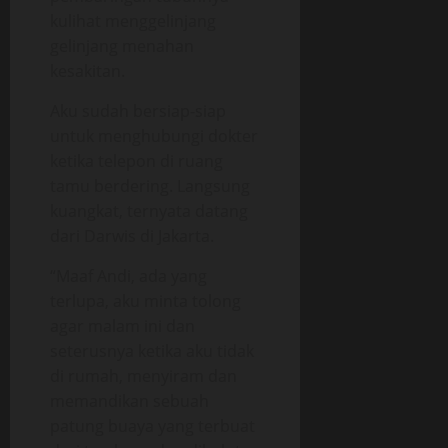
kulihat menggelinjang
gelinjang menahan
kesakitan.
Aku sudah bersiap-siap
untuk menghubungi dokter
ketika telepon di ruang
tamu berdering. Langsung
kuangkat, ternyata datang
dari Darwis di Jakarta.
“Maaf Andi, ada yang
terlupa, aku minta tolong
agar malam ini dan
seterusnya ketika aku tidak
di rumah, menyiram dan
memandikan sebuah
patung buaya yang terbuat