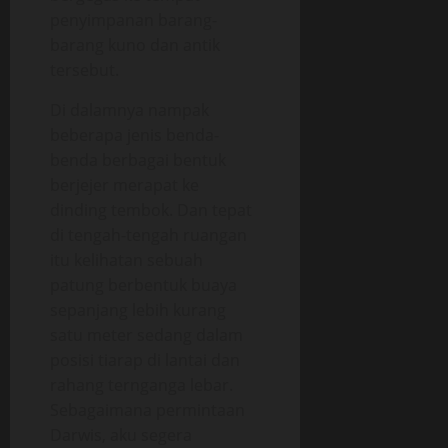
penyimpanan barang-
barang kuno dan antik
tersebut.
Di dalamnya nampak
beberapa jenis benda-
benda berbagai bentuk
berjejer merapat ke
dinding tembok. Dan tepat
di tengah-tengah ruangan
itu kelihatan sebuah
patung berbentuk buaya
sepanjang lebih kurang
satu meter sedang dalam
posisi tiarap di lantai dan
rahang ternganga lebar.
Sebagaimana permintaan
Darwis, aku segera