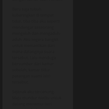
Baru saja tubuh
kubaringkan di tempat
tidur, tiba-tiba aku seperti
mendengar seseorang
mengeluh dan mengaduh-
aduh. Aku segera bangkit
untuk memastikan dari
mana datangnya suara
tersebut. Lalu menduga
bersumber dari kamar
sebelah, kamar tidur
pasangan suami istri
tersebut.
Sejenak aku tercenung.
Maju mundur niatku untuk
datang menemui istri