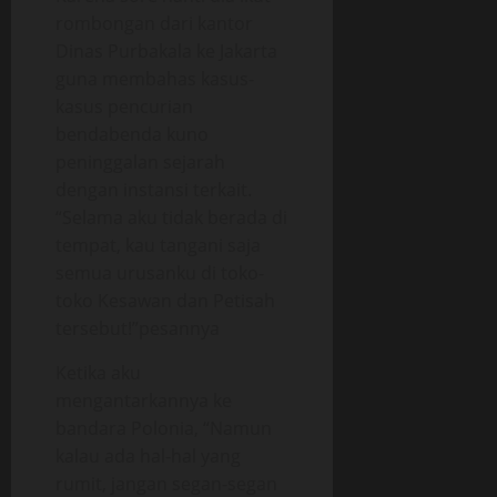
rombongan dari kantor
Dinas Purbakala ke Jakarta
guna membahas kasus-
kasus pencurian
bendabenda kuno
peninggalan sejarah
dengan instansi terkait.
“Selama aku tidak berada di
tempat, kau tangani saja
semua urusanku di toko-
toko Kesawan dan Petisah
tersebut!”pesannya
Ketika aku
mengantarkannya ke
bandara Polonia, “Namun
kalau ada hal-hal yang
rumit, jangan segan-segan