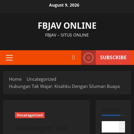
Skip
August 9, 2026
to
content
FBJAV ONLINE
FBJAV – SITUS ONLINE
SUBSCRIBE
Primary
Menu
Home
Uncategorized
Hubungan Tak Wajar: Kisahku Dengan Siluman Buaya
SEARCH
Uncategorized
Hubungan Tak
Search