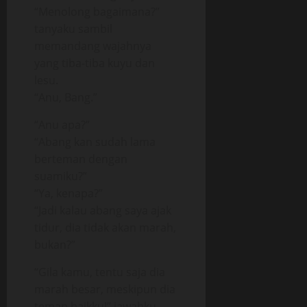
“Menolong bagaimana?”
tanyaku sambil
memandang wajahnya
yang tiba-tiba kuyu dan
lesu.
“Anu, Bang.”
“Anu apa?”
“Abang kan sudah lama
berteman dengan
suamiku?”
“Ya, kenapa?”
“Jadi kalau abang saya ajak
tidur, dia tidak akan marah,
bukan?”
“Gila kamu, tentu saja dia
marah besar, meskipun dia
teman baikku!” jawabku