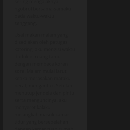
sering mengajaknya
ngobrol bersama-samaku
pada waktu-waktu
senggang.
Usai makan malam yang
disediakan oleh petugas
katering, aku mengisi waktu
duduk di ruang tamu
dengan membaca koran
sore. Malam mulai larut
ketika merasakan mataku
berat, mengantuk. Setelah
menutup jendela dan pintu
serta menguncinya, aku
menyeret kakiku
melangkah masuk kamar
tidur yang bersebelahan
dengan kamar tuan rumah.