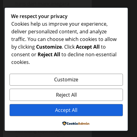
turis dari mancanegara
ingin menawar hingga 10
We respect your privacy
milyar rupiah. Dan Darwis
Cookies help us improve your experience,
sudah bersiap-siap
deliver personalized content, and analyze
menjualnya dengan harga
traffic. You can choose which cookies to allow
tertinggi ketika malamnya
by clicking
Customize
. Click
Accept All
to
dia bermimpi didatangi
consent or
Reject All
to decline non-essential
seorang pria tua
cookies.
mengenakan sorban dan
jubah berwarna merah tua.
Customize
Orang tua tersebut
melarang Darwis
Reject All
menjualnya, dan menyuruh
agar patung buaya itu pada
Accept All
waktu-waktu tertentu
disiram dengan air
Powered by
kembang tujuh rupa.