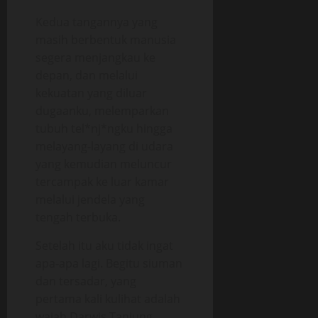
Kedua tangannya yang
masih berbentuk manusia
segera menjangkau ke
depan, dan melalui
kekuatan yang diluar
dugaanku, melemparkan
tubuh tel*nj*ngku hingga
melayang-layang di udara
yang kemudian meluncur
tercampak ke luar kamar
melalui jendela yang
tengah terbuka.
Setelah itu aku tidak ingat
apa-apa lagi. Begitu siuman
dan tersadar, yang
pertama kali kulihat adalah
wajah Darwis Tanjung.