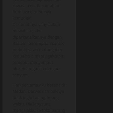
kawasan elit Perumahan
Bumi Asri,” susulnya
kemudian.
Di rumahnya yang cukup
mewah itu, aku
diperkenalkannya dengan
Rasiam, perempuan cantik,
berkulit sawo matang dan
kedua bola mata agak sipit
tersebut menyambut
uluran tanganku dengan
senyum.
Hari pertama aku berada di
Medan, Darwis nampaknya
tidak ingin buang-buang
waktu. Dia langsung
mengajakku ke toko barang