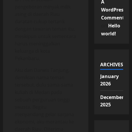
A
pengeboran minyak milik
WordPress
asing di daerah Riau
Commenter
daratan cukup tertarik
on
Hello
dengan tawaran teman itu,
world!
meskipun untuk sementara
harus meninggalkan
keluarga di kota
Pekanbaru.
ARCHIVES
Aku dan Darwis Tanjung,
January
demikian nama teman
2026
tersebut, dulu sama-sama
kuliah di Medan pada
December
sebuah perguruan tinggi
2025
swasta. Begitu
menyandang gelar sarjana
ekonomi, aku merantau ke
daerah Riau. Diterima