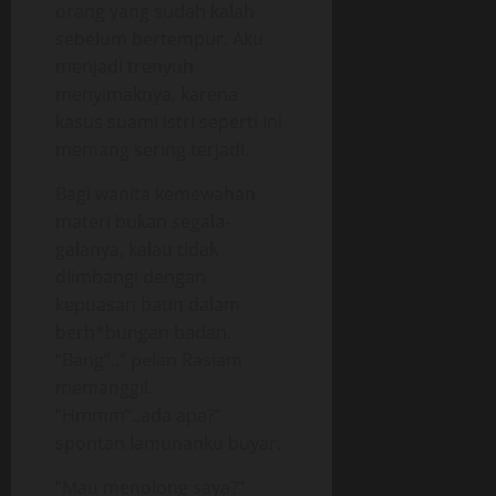
orang yang sudah kalah
sebelum bertempur. Aku
menjadi trenyuh
menyimaknya, karena
kasus suami istri seperti ini
memang sering terjadi.
Bagi wanita kemewahan
materi bukan segala-
galanya, kalau tidak
diimbangi dengan
kepuasan batin dalam
berh*bungan badan.
“Bang”..” pelan Rasiam
memanggil.
“Hmmm”..ada apa?”
spontan lamunanku buyar.
“Mau menolong saya?”