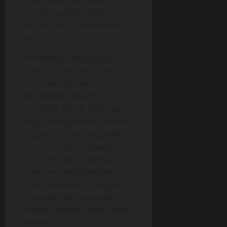
masih nampak sebagai
organ tubuh perempuan
tel*nj*ng.
Kini taring-taring giginya
yang runcing dan tajam
serta berkilat-kilat
terdengar berbunyi,
berdetak-detak, layaknya
ingin mengunyah-ngunyah
organ tubuhku yang saat
itu masih dalam keadaan
b*gil. Aku coba menjauh,
namun makhluk misteri
yang berwujud setengah
manusia dan setengah
hewan tersebut lebih cepat
beraksi.