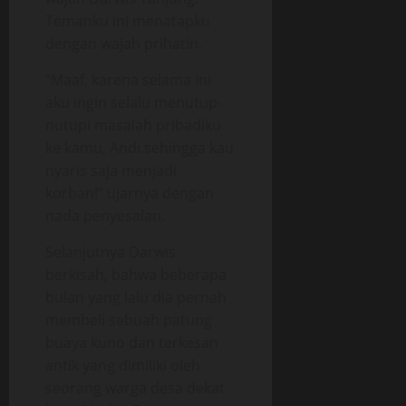
Temanku ini menatapku
dengan wajah prihatin.
“Maaf, karena selama ini
aku ingin selalu menutup-
nutupi masalah pribadiku
ke kamu, Andi.sehingga kau
nyaris saja menjadi
korban!” ujarnya dengan
nada penyesalan.
Selanjutnya Darwis
berkisah, bahwa beberapa
bulan yang lalu dia pernah
membeli sebuah patung
buaya kuno dan terkesan
antik yang dimiliki oleh
seorang warga desa dekat