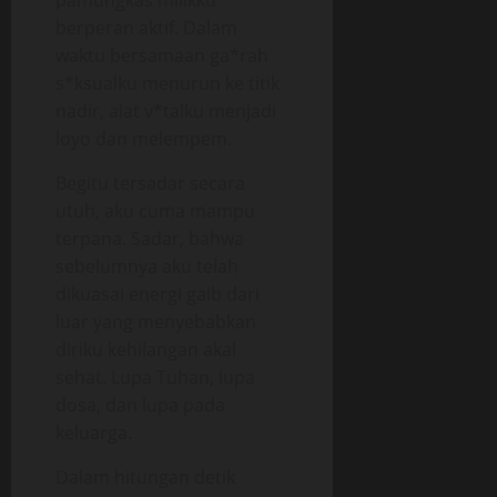
pamungkas milikku
berperan aktif. Dalam
waktu bersamaan ga*rah
s*ksualku menurun ke titik
nadir, alat v*talku menjadi
loyo dan melempem.
Begitu tersadar secara
utuh, aku cuma mampu
terpana. Sadar, bahwa
sebelumnya aku telah
dikuasai energi gaib dari
luar yang menyebabkan
diriku kehilangan akal
sehat. Lupa Tuhan, lupa
dosa, dan lupa pada
keluarga.
Dalam hitungan detik