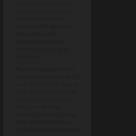
menyiram patung buaya
tersebut dengan air yang
tersedia dalam drum
ukuran kecil di dekatnya.
Ternyata bukan air
sembarangan, karena
aromanya berbau khas
wewangian.
Aku mulai curiga teman ini
sudah mempercayai hal-hal
yang sifatnya klenik, apalagi
ketika air mulai membasahi
tubuh patung buaya tadi,
rahangnya tiba-tiba
menutup. Dan yang paling
aneh, bersamaan dengan
itu Rasiam tahu-tahu sudah