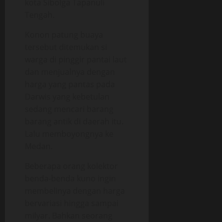
kota Sibolga Tapanuli
Tengah.
Konon patung buaya
tersebut ditemukan si
warga di pinggir pantai laut
dan menjualnya dengan
harga yang pantas pada
Darwis yang kebetulan
sedang mencari barang
barang antik di daerah itu.
Lalu memboyongnya ke
Medan.
Beberapa orang kolektor
benda-benda kuno ingin
membelinya dengan harga
bervariasi hingga sampai
milyar. Bahkan seorang