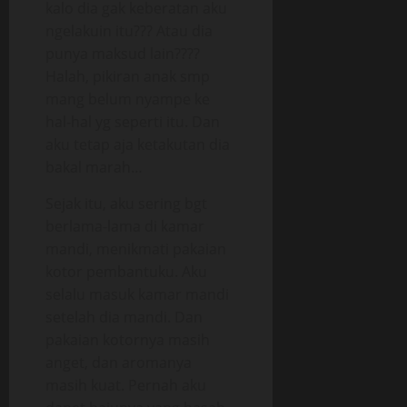
kalo dia gak keberatan aku
ngelakuin itu??? Atau dia
punya maksud lain????
Halah, pikiran anak smp
mang belum nyampe ke
hal-hal yg seperti itu. Dan
aku tetap aja ketakutan dia
bakal marah…
Sejak itu, aku sering bgt
berlama-lama di kamar
mandi, menikmati pakaian
kotor pembantuku. Aku
selalu masuk kamar mandi
setelah dia mandi. Dan
pakaian kotornya masih
anget, dan aromanya
masih kuat. Pernah aku