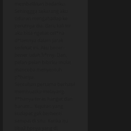
membalikkan badanku.
Sehinggga sekarang aku
tiduran mengahadap ke
perutnya dia. Baru kali ini
aku bisa ngeliat cel*na
d*lamnya dalam jarak
sedekat ini. Aku bener-
bener udah h*rny. Dan,
pelan-pelan bibirku mulai
mencoba menyentuh
p*hanya.
Sentuhan pertama berhasil
membuatku melayang.
P*hanya teras hangat dan
harum… Kejutan yang
kudapat gak berhenti
sampai di situ. Ketika itu
tiba2 hpnya yang di