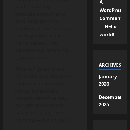
A
sendiri sekarang.
WordPress
Sebetulnya dulu mama
Commenter
kamu kerja kantoran
on
Hello
sebelum melahirkan kamu,
world!
dan begitu kamu lahir
mama berhenti dari
pekerjaannya karena mau
ngurusin kamu.”
ARCHIVES
“Trus pa?” Jawabku asal..
“ya karena sekarang kamu
January
udah smp, mama mau
2026
bekerja kembali dan
December
ternyata kantornya mau
2025
menerimanya kembali”
“bagus dong ma, terus
memangnya kenapa pa??”