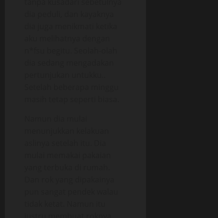
tanpa kusadari sebetulnya
dia peduli, dan kayaknya
dia juga menikmati ketika
aku melihatnya dengan
n*fsu begitu. Seolah-olah
dia sedang mengadakan
pertunjukan untukku..
Setelah beberapa minggu
masih tetap seperti biasa.
Namun dia mulai
menunjukkan kelakuan
aslinya setelah itu. Dia
mulai memakai pakaian
yang terbuka di rumah.
Dan rok yang dipakainya
pun sangat pendek walau
tidak ketat. Namun itu
justru membuat roknya