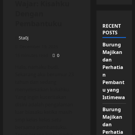
Wajar: Kisahku
Dengan
Pembantuku
RECENT
POSTS
5ta0j
Burung
December 19, 2025
Majikan
15 minutes read
0
dan
Halo, namaku budi.
Perhatia
Sekarang aku berumur 23
n
tahun dan sedang
Pembant
menyelesaikan kuliahku.
u yang
Yang ingin kuceritakan
Istimewa
disini adalah pengalaman
Burung
luar biasaku ketika masih
Majikan
smp kelas kelas satu
dan
bersama pembantuku.
Perhatia
Terus terang kalau dipikir-