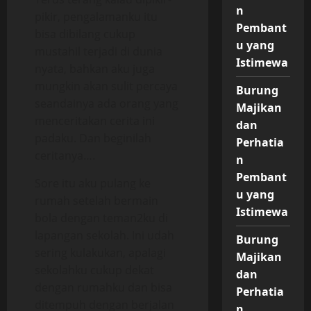
n
pikir, pengalamanku itu
Pembant
bisa dibilang cukup
u yang
mustahil terjadi di dunia
Istimewa
nyata, bahkan aku juga
mungkin akan sulit percaya
Burung
seandainya ada orang yang
Majikan
menceritakan cerita ini
dan
padaku. Dan beginilah
Perhatia
ceritanya….
n
Pembant
Sore itu aku pulang ke
u yang
rumah setelah bermain
Istimewa
bola dengan teman2ku di
lapangan sekolah. Ini udah
Burung
sering kulakukan, apalagi
Majikan
sekolahku cukup dekat
dan
dengan rumahku dan bisa
Perhatia
ditempuh dengan berjalan
n