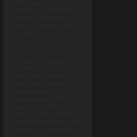
penasaran juga.)
Sepulang sekolah, aku gak
ikut bermain bola seperti
biasa, aku kepingin cepat2
pulang ke rumah, karena
penasaran.
Sesampainya didepan
rumah, aku jadi gugup
sendiri, dan mengetuk
pintu dengan tak sabar.
Begitu pintu terbuka,
sesuai dugaanku
pembantu barukulah
yanbg membukakan
pintunya. Dan… aku agak
kecewa juga si, ternyata gak
secakep yang kubayangkan.