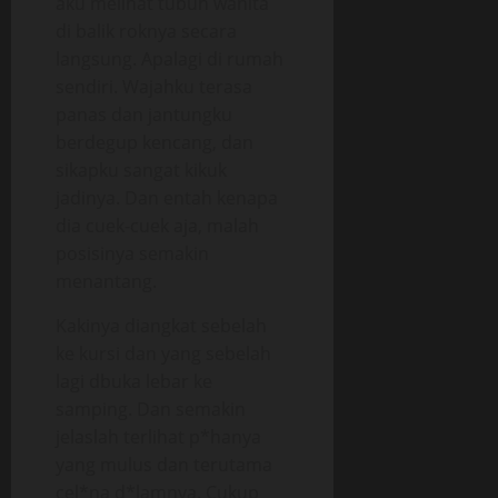
aku melihat tubuh wanita
di balik roknya secara
langsung. Apalagi di rumah
sendiri. Wajahku terasa
panas dan jantungku
berdegup kencang, dan
sikapku sangat kikuk
jadinya. Dan entah kenapa
dia cuek-cuek aja, malah
posisinya semakin
menantang.
Kakinya diangkat sebelah
ke kursi dan yang sebelah
lagi dbuka lebar ke
samping. Dan semakin
jelaslah terlihat p*hanya
yang mulus dan terutama
cel*na d*lamnya. Cukup