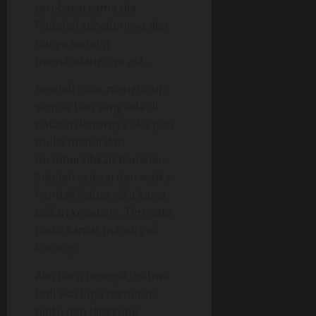
terobsesi sama dia.
Padahal sebelumnya aku
hanya seneng
memandanginya aja…
Setelah puas menghirup
semua bau yang ada di
pakaian kotornya aku pun
mulai mandi dan
membersihkan badanku.
Setelah selesai dan ketika
hendak keluar, aku kaget
bukan kepalang. Ternyata
pintu kamar mandi gak
kututup.
Aku baru teringat, bahwa
tadi aku lupa menutup
pintu dan langsung