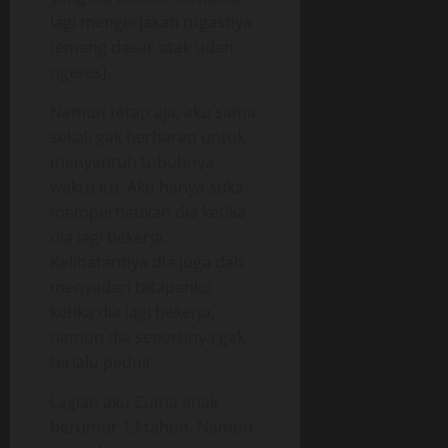
lagi mengerjakan tugasnya
(emang dasar otak udah
ngeres)..
Namun tetap aja, aku sama
sekali gak berharap untuk
menyentuh tubuhnya
waktu itu. Aku hanya suka
memperhatikan dia ketika
dia lagi bekerja.
Kelihatannya dia juga dah
menyadari tatapanku
ketika dia lagi bekerja,
namun dia sepertinya gak
terlalu peduli.
Lagian aku Cuma anak
berumur 13 tahun. Namun