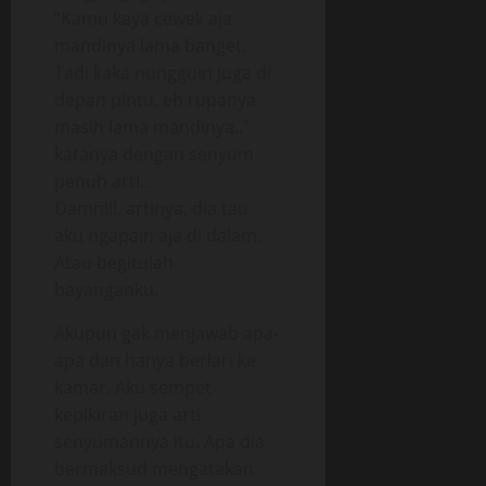
“Kamu kaya cewek aja
mandinya lama banget.
Tadi kaka nungguin juga di
depan pintu, eh rupanya
masih lama mandinya..”
katanya dengan senyum
penuh arti..
Damn!!!, artinya, dia tau
aku ngapain aja di dalam.
Atau begitulah
bayanganku.
Akupun gak menjawab apa-
apa dan hanya berlari ke
kamar. Aku sempet
kepikiran juga arti
senyumannya itu. Apa dia
bermaksud mengatakan