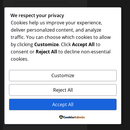
secara perlahan sampai
akhirnya menyentuh
We respect your privacy
wajahku. Dia menduduki
Cookies help us improve your experience,
wajahku.
deliver personalized content, and analyze
Aku gak percaya apa yang
traffic. You can choose which cookies to allow
kualami ini. Dan aku juga
by clicking
Customize
. Click
Accept All
to
bisa ngerasain, kalo dia
consent or
Reject All
to decline non-essential
pelan-pelan menggerak-
cookies.
gerakkan pant*tnya maju-
mundur. Aaah,, aku bener-
Customize
bener serasa di surga.
Kuhirup dalam-dalam
Reject All
aroma pant*tnya…
Setelah beberapa saat,
Accept All
tiba-tiba aku merasa ada
yang menusuk-tusuk
Powered by
kepalaku.