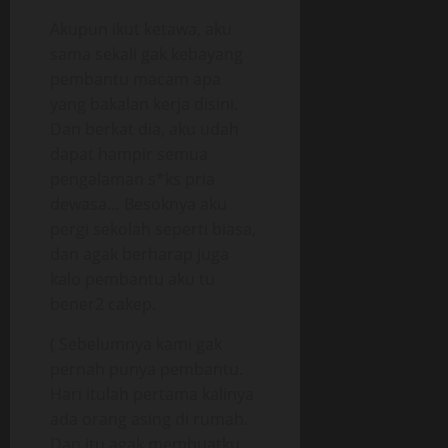
Akupun ikut ketawa, aku
sama sekali gak kebayang
pembantu macam apa
yang bakalan kerja disini.
Dan berkat dia, aku udah
dapat hampir semua
pengalaman s*ks pria
dewasa… Besoknya aku
pergi sekolah seperti biasa,
dan agak berharap juga
kalo pembantu aku tu
bener2 cakep.
( Sebelumnya kami gak
pernah punya pembantu.
Hari itulah pertama kalinya
ada orang asing di rumah.
Dan itu agak membuatku