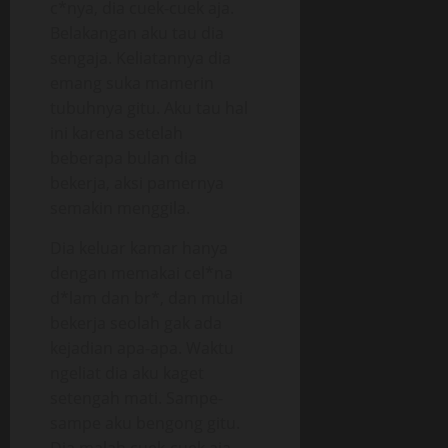
c*nya, dia cuek-cuek aja.
Belakangan aku tau dia
sengaja. Keliatannya dia
emang suka mamerin
tubuhnya gitu. Aku tau hal
ini karena setelah
beberapa bulan dia
bekerja, aksi pamernya
semakin menggila.
Dia keluar kamar hanya
dengan memakai cel*na
d*lam dan br*, dan mulai
bekerja seolah gak ada
kejadian apa-apa. Waktu
ngeliat dia aku kaget
setengah mati. Sampe-
sampe aku bengong gitu.