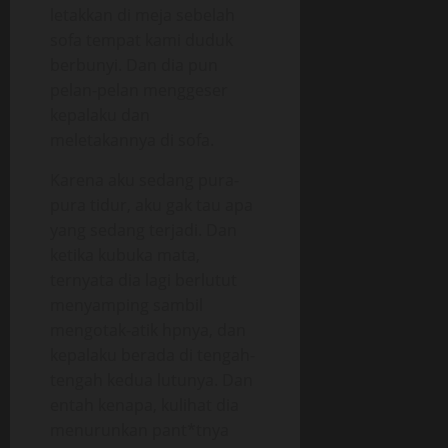
letakkan di meja sebelah
sofa tempat kami duduk
berbunyi. Dan dia pun
pelan-pelan menggeser
kepalaku dan
meletakannya di sofa.
Karena aku sedang pura-
pura tidur, aku gak tau apa
yang sedang terjadi. Dan
ketika kubuka mata,
ternyata dia lagi berlutut
menyamping sambil
mengotak-atik hpnya, dan
kepalaku berada di tengah-
tengah kedua lutunya. Dan
entah kenapa, kulihat dia
menurunkan pant*tnya