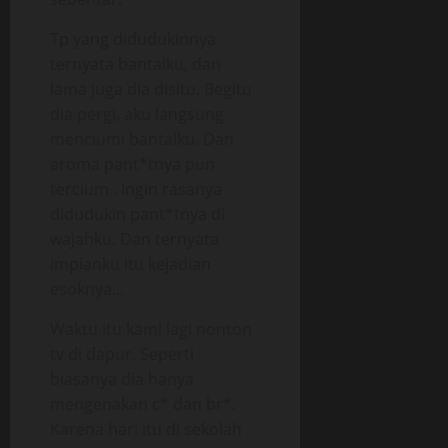
Tp yang didudukinnya
ternyata bantalku, dan
lama juga dia disitu. Begitu
dia pergi, aku langsung
menciumi bantalku. Dan
aroma pant*tnya pun
tercium . Ingin rasanya
didudukin pant*tnya di
wajahku. Dan ternyata
impianku itu kejadian
esoknya…
Waktu itu kami lagi nonton
tv di dapur. Seperti
biasanya dia hanya
mengenakan c* dan br*.
Karena hari itu di sekolah