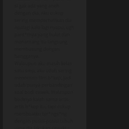
si gak ada yang aneh
dengan dia. Aku cukup
sering memperhatikan dia.
Apalagi kalo lagi nyapu, ugh
pant*tnya yang bulat dan
menantang itu langsung
membusung dengan
bangganya.
Walaupun aku masih kelas
satu smp, aku udah sering
menonton film b*kep, jadi
udah punya perbandingan
soal bodi cewek. Walaupun
bodinya kalah sama artis-
artis b*kep itu, tapi cukup
membuatku ter*ngs*ng
dengan posisi-posisi tubuh
yang dia lakukan sewaktu