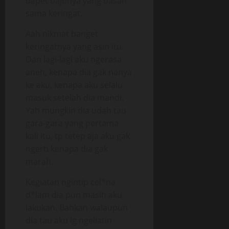
dapet bajunya yang basah
sama keringat.
Aah nikmat banget
keringatnya yang asin itu.
Dan lagi-lagi aku ngerasa
aneh, kenapa dia gak nanya
ke aku, kenapa aku selalu
masuk setelah dia mandi.
Yah mungkin dia udah tau
gara-gara yang pertama
kali itu, tp tetep aja aku gak
ngerti kenapa dia gak
marah.
Kegiatan ngintip cel*na
d*lam dia pun masih aku
lakukan. Bahkan walaupun
dia tau aku lg ngeliatin