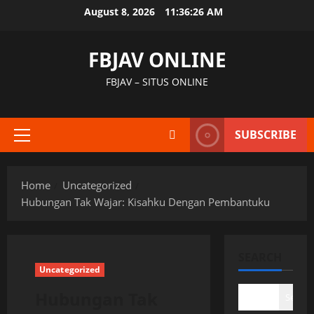
Skip
August 8, 2026
11:36:27 AM
to
content
FBJAV ONLINE
FBJAV – SITUS ONLINE
SUBSCRIBE
Primary
Menu
Home
Uncategorized
Hubungan Tak Wajar: Kisahku Dengan Pembantuku
SEARCH
Uncategorized
Hubungan Tak
Search