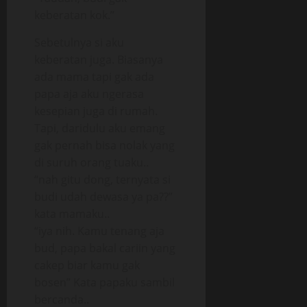
keberatan kok.”
Sebetulnya si aku
keberatan juga. Biasanya
ada mama tapi gak ada
papa aja aku ngerasa
kesepian juga di rumah.
Tapi, daridulu aku emang
gak pernah bisa nolak yang
di suruh orang tuaku..
“nah gitu dong, ternyata si
budi udah dewasa ya pa??”
kata mamaku..
“iya nih. Kamu tenang aja
bud, papa bakal cariin yang
cakep biar kamu gak
bosen” Kata papaku sambil
bercanda..