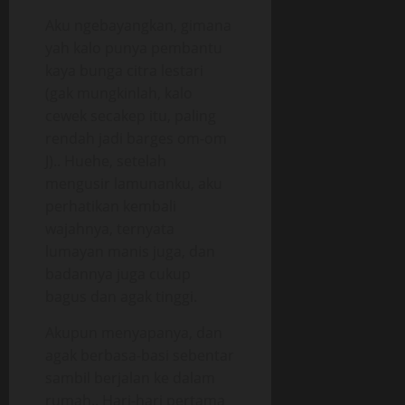
Aku ngebayangkan, gimana
yah kalo punya pembantu
kaya bunga citra lestari
(gak mungkinlah, kalo
cewek secakep itu, paling
rendah jadi barges om-om
J).. Huehe, setelah
mengusir lamunanku, aku
perhatikan kembali
wajahnya, ternyata
lumayan manis juga, dan
badannya juga cukup
bagus dan agak tinggi.
Akupun menyapanya, dan
agak berbasa-basi sebentar
sambil berjalan ke dalam
rumah.. Hari-hari pertama