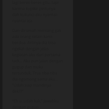
lagi beres-beres gitu, tapi
karena kupikir pintunya
dah kukunci aku nyantai-
nyantai aja.
Dan dirumah memang gak
ada orang selain kami
berdua. Artinya dia bisa
ngeliat dengan jelas
kegiatan aku dari pertama
tadi… Aku pun jalan dengan
gugup dan muka
tertunduk. Trus tiba-tiba
dia ngomong sama aku…
“Udah siap mandinya
dek??”
“Eh u..udah kak.” Jawabku
dengan gugup..