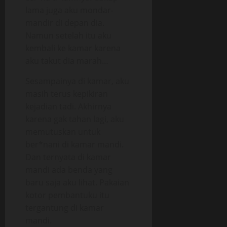
lama juga aku mondar-
mandir di depan dia.
Namun setelah itu aku
kembali ke kamar karena
aku takut dia marah…
Sesampainya di kamar, aku
masih terus kepikiran
kejadian tadi. Akhirnya
karena gak tahan lagi, aku
memutuskan untuk
ber*nani di kamar mandi.
Dan ternyata di kamar
mandi ada benda yang
baru saja aku lihat. Pakaian
kotor pembantuku itu
tergantung di kamar
mandi.