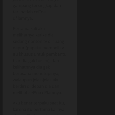
gampang tersingkap dan
terlihatlah cel”na
d*lamnya.
Pertama kali aku
melihatnya ketika dia
sedang nonton tv di ruang
dapur (papaku membeli tv
itu khusus untuk pembantu
biar dia gak bosen), dan
kelihatnnya dia gak
berusaha menutupinya,
walaupun jelas-jelas aku
berdiri di depan dia dan
melihat cel*na d*lamnya.
Aku bener terpaku saat itu,
karena itu pertama kalinya