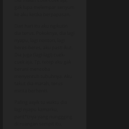
Dia malah cuek-cuek aja,
gak lupa melempar senyum
ke aku ketika berpapasan.
Dan hari itu aku ngikutin
dia terus. Pokoknya, dia lagi
nyapu, lagi nonton, lagi
beres-beres, aku pasti ikut.
Dia juga (lagi-lagi) cuek-
cuek aja. Tp, tetep aku gak
berani mencoba
menyentuh tubuhnya. Aku
takut dia marah, terus
minta berhenti.
Paling asyik tu waktu dia
lagi nyapu kamarku,
pant*tnya yang nunggging
di ruangan sempit itu,