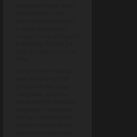
mengambil pakaian kotor
pembantuku itu. Dan
kamar mandi itu pintunya
di ujung, jadi kalo lupa
nutup pintu dan gak ngeliat
ke belakang, kita bisa gak
sadar kalo kita lupa nutup
pintu.
Dan yang lebih membuat
panik ternyata dari tadi
pembantuku lagi nyapu
ruang tamu, dan pintu
kamar mandi itu memang
menghadap ruang tamu.
Aku baru sadar kalo dari
pertama tadi emang ada
suara-suara kayak orang