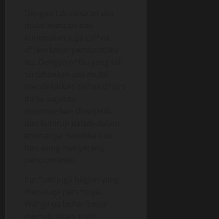
Dengan tak sabaran aku
mulai mencari dan
kutemukan juga cel*na
d*lam kotor pembantuku
itu. Dengan n*fsu yang tak
tertahankan aku mulai
mendekatkan cel*na d*lam
itu ke wajahku.
Kutempelkan di wajahku
dan kuhirup dalam-dalam
aromanya. Seketika bau-
bau asing menyerang
penciumanku.
Kuc*um juga bagian yang
menutupi pant*tnya.
Wanginya benar-benar
memabukkan, ingin