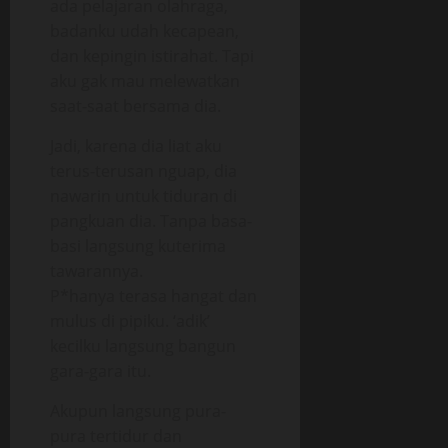
ada pelajaran olahraga,
badanku udah kecapean,
dan kepingin istirahat. Tapi
aku gak mau melewatkan
saat-saat bersama dia.
Jadi, karena dia liat aku
terus-terusan nguap, dia
nawarin untuk tiduran di
pangkuan dia. Tanpa basa-
basi langsung kuterima
tawarannya.
P*hanya terasa hangat dan
mulus di pipiku. ‘adik’
kecilku langsung bangun
gara-gara itu.
Akupun langsung pura-
pura tertidur dan