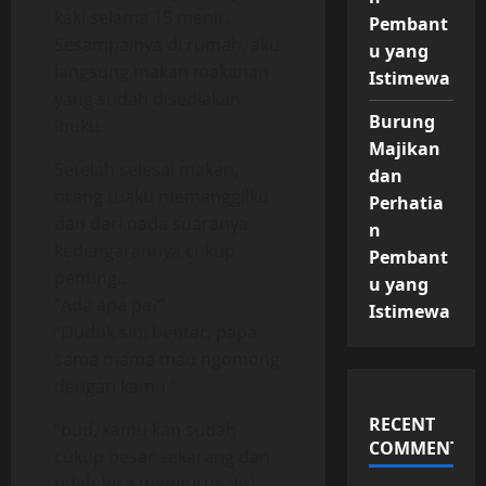
kaki selama 15 menit.
Pembant
Sesampainya di rumah, aku
u yang
langsung makan makanan
Istimewa
yang sudah disediakan
Burung
ibuku.
Majikan
Setelah selesai makan,
dan
orang tuaku memanggilku
Perhatia
dan dari nada suaranya
n
kedengarannya cukup
Pembant
penting..
u yang
“Ada apa pa?”
Istimewa
“Duduk sini bentar, papa
sama mama mau ngomong
dengan kamu.”
RECENT
“bud, kamu kan sudah
COMMENTS
cukup besar sekarang dan
udah bisa mengurus diri