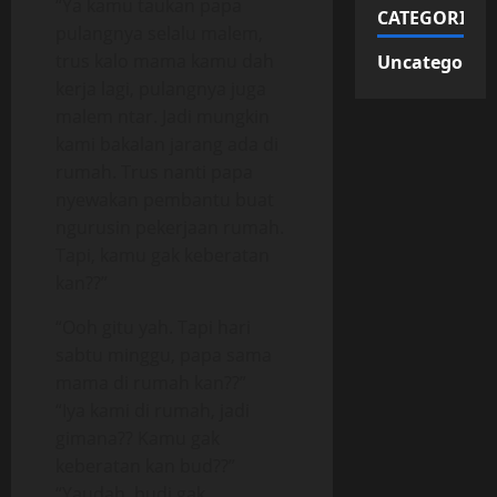
“Ya kamu taukan papa
CATEGORIES
pulangnya selalu malem,
trus kalo mama kamu dah
Uncategorize
kerja lagi, pulangnya juga
malem ntar. Jadi mungkin
kami bakalan jarang ada di
rumah. Trus nanti papa
nyewakan pembantu buat
ngurusin pekerjaan rumah.
Tapi, kamu gak keberatan
kan??”
“Ooh gitu yah. Tapi hari
sabtu minggu, papa sama
mama di rumah kan??”
“Iya kami di rumah, jadi
gimana?? Kamu gak
keberatan kan bud??”
“Yaudah, budi gak