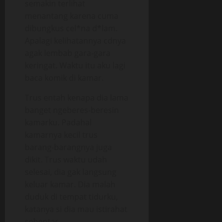
semakin terlihat
menantang karena cuma
dibungkus cel*na d*lam.
Apalagi kelihatannya cdnya
agak lembab gara-gara
keringat. Waktu itu aku lagi
baca komik di kamar.
Trus entah kenapa dia lama
banget ngeberes-beresin
kamarku. Padahal
kamarnya kecil trus
barang-barangnya juga
dikit. Trus waktu udah
selesai, dia gak langsung
keluar kamar. Dia malah
duduk di tempat tidurku,
katanya si dia mau istirahat
sebentar.