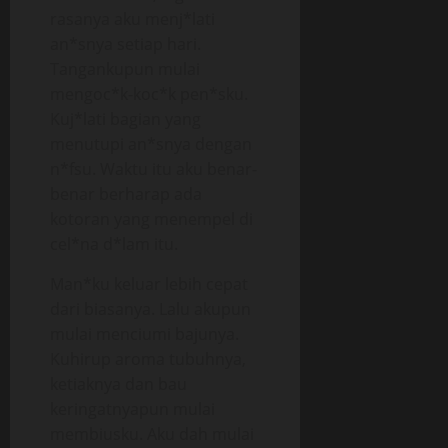
rasanya aku menj*lati
an*snya setiap hari.
Tangankupun mulai
mengoc*k-koc*k pen*sku.
Kuj*lati bagian yang
menutupi an*snya dengan
n*fsu. Waktu itu aku benar-
benar berharap ada
kotoran yang menempel di
cel*na d*lam itu.
Man*ku keluar lebih cepat
dari biasanya. Lalu akupun
mulai menciumi bajunya.
Kuhirup aroma tubuhnya,
ketiaknya dan bau
keringatnyapun mulai
membiusku. Aku dah mulai