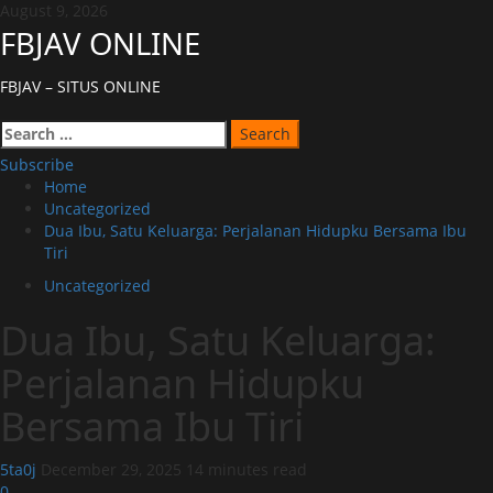
Skip
August 9, 2026
to
FBJAV ONLINE
content
FBJAV – SITUS ONLINE
Primary
Search
Menu
for:
Subscribe
Home
Uncategorized
Dua Ibu, Satu Keluarga: Perjalanan Hidupku Bersama Ibu
Tiri
Uncategorized
Dua Ibu, Satu Keluarga:
Perjalanan Hidupku
Bersama Ibu Tiri
5ta0j
December 29, 2025
14 minutes read
0