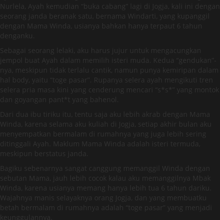
Nurlela, Ayah kemudian “buka cabang” lagi di Jogja, kali ini dengan
seorang janda beranak satu, bernama Windarti, yang kupanggil
dengan Mama Winda, usianya bahkan hanya terpaut 6 tahun
denganku.
Sebagai seorang lelaki, aku harus jujur untuk mengacungkan
jempol buat Ayah dalam memilih isteri muda. Kedua “gendukan”-
nya, meskipun tidak terlalu cantik, namun punya kemiripan dalam
hal body, yaitu “toge pasar”. Rupanya selera ayah mengikuti tren
selera pria masa kini yang cenderung mencari “s*s*” yang montok
dan goyangan pant*t yang bahenol.
Dari dua ibu tiriku itu, tentu saja aku lebih akrab dengan Mama
Winda, karena selama aku kuliah di Jogja, setiap akhir bulan aku
menyempatkan bermalam di rumahnya yang juga lebih sering
ditinggali Ayah. Maklum Mama Winda adalah isteri termuda,
meskipun berstatus janda.
Bagiku sebenarnya sangat canggung memanggil Winda dengan
sebutan Mama, jauh lebih cocok kalau aku memanggilnya Mbak
Winda, karena usianya memang hanya lebih tua 6 tahun dariku.
Wajahnya manis selayaknya orang Jogja, dan yang membuatku
betah bermalam di rumahnya adalah “toge pasar” yang menjadi
keunggulannya.