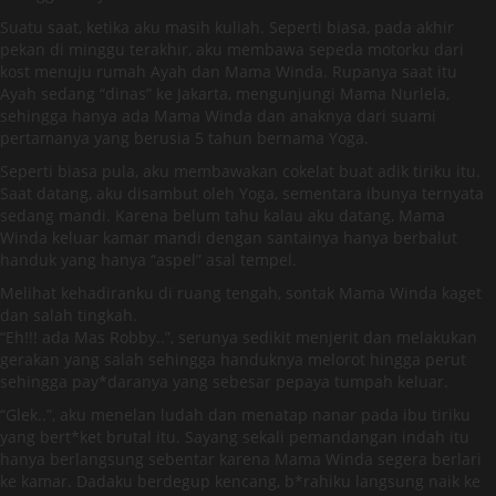
Suatu saat, ketika aku masih kuliah. Seperti biasa, pada akhir
pekan di minggu terakhir, aku membawa sepeda motorku dari
kost menuju rumah Ayah dan Mama Winda. Rupanya saat itu
Ayah sedang “dinas” ke Jakarta, mengunjungi Mama Nurlela,
sehingga hanya ada Mama Winda dan anaknya dari suami
pertamanya yang berusia 5 tahun bernama Yoga.
Seperti biasa pula, aku membawakan cokelat buat adik tiriku itu.
Saat datang, aku disambut oleh Yoga, sementara ibunya ternyata
sedang mandi. Karena belum tahu kalau aku datang, Mama
Winda keluar kamar mandi dengan santainya hanya berbalut
handuk yang hanya “aspel” asal tempel.
Melihat kehadiranku di ruang tengah, sontak Mama Winda kaget
dan salah tingkah.
“Eh!!! ada Mas Robby..”, serunya sedikit menjerit dan melakukan
gerakan yang salah sehingga handuknya melorot hingga perut
sehingga pay*daranya yang sebesar pepaya tumpah keluar.
“Glek..”, aku menelan ludah dan menatap nanar pada ibu tiriku
yang bert*ket brutal itu. Sayang sekali pemandangan indah itu
hanya berlangsung sebentar karena Mama Winda segera berlari
ke kamar. Dadaku berdegup kencang, b*rahiku langsung naik ke