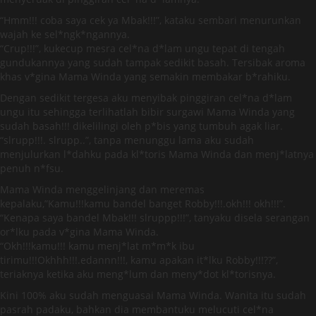
“Hmm!!! coba saya cek ya Mbak!!!”, kataku sembari menurunkan
wajah ke sel*ngk*ngannya.
“Crup!!!”, kukecup mesra cel*na d*lam ungu tepat di tengah
gundukannya yang sudah tampak sedikit basah. Tersibak aroma
khas v*gina Mama Winda yang semakin membakar b*rahiku.
Dengan sedikit tergesa aku menyibak pinggiran cel*na d*lam
ungu itu sehingga terlihatlah bibir surgawi Mama Winda yang
sudah basah!!! dikelilingi oleh p*bis yang tumbuh agak liar.
“slrupp!!!. slrupp..”, tanpa menunggu lama aku sudah
menjulurkan l*dahku pada kl*toris Mama Winda dan menj*latnya
penuh n*fsu.
Mama Winda menggelinjang dan meremas
kepalaku,”Kamu!!!kamu bandel banget Robby!!!.okh!!! okh!!!”.
“Kenapa saya bandel Mbak!!! slruppp!!!”, tanyaku disela serangan
or*lku pada v*gina Mama Winda.
“Okh!!!kamu!!! kamu menj*lat m*m*k ibu
tirimu!!!Okhhh!!!.edannn!!!, kamu apakan it*lku Robby!!!??”,
teriaknya ketika aku meng*lum dan meny*dot kl*torisnya.
Kini 100% aku sudah menguasai Mama Winda. Wanita itu sudah
pasrah padaku, bahkan dia membantuku melucuti cel*na