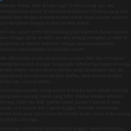
Namaku Robby, lahir di kota Tegal 25 tahun yang lalu. Aku
menyelesiakan kuliah di fakultras kedokteran 3,5 tahun yang lalu,
dilanjutkan dengan praktek asisten dokter (koas) selama setahun
dan kemudian mengikuti ujian profesi dokter.
Kini aku sudah resmi menyandang gelar dokter di depan namaku
dan sebagai tahap terakhir, aku kini sedang mengikuti praktek di
puskemas di daerah terpencil sebagai bentuk pengabdian
sebelum mendapatkan izin praktek umum.
Aku dibesarkan di kota kelahiranku sampai SMU dan kemudian
menjutkan kuliah di Jogja. Keluargaku sebenarnya bukan keluarga
broken home, namun karena ayahku yang berp0ligami jadi aku
agak jarang berinteraksi dengan ayahku, lebih banyak dengan
ibuku dan 2 orang adikku.
Seperti kebanyakan orang sukses di kotaku, Ayah adalah seorang
pengusaha warung makan yang lebih dikenal dengan sebutan
Warteg. Sejak aku SMP, ayahku sudah punya 2 warteg di kota
asalku, 4 di Jakarta dan 2 gerai di Jogja. Berbekal kesuksesan
itulah Ayah yang dulu hanya beristrikan ibuku, mulai buka cabang
di Jakarta dan Jogja.
Alasannya sederhana: butuh tempat singgah waktu memantau