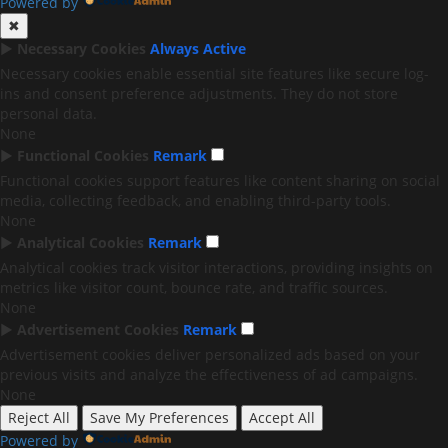
Powered by
✖
►
Necessary Cookies
Always Active
Necessary cookies enable essential site features like secure log-
ins and consent preference adjustments. They do not store
personal data.
None
►
Functional Cookies
Remark
Functional cookies support features like content sharing on social
media, collecting feedback, and enabling third-party tools.
None
►
Analytical Cookies
Remark
Analytical cookies track visitor interactions, providing insights on
metrics like visitor count, bounce rate, and traffic sources.
None
►
Advertisement Cookies
Remark
Advertisement cookies deliver personalized ads based on your
previous visits and analyze the effectiveness of ad campaigns.
None
Reject All
Save My Preferences
Accept All
Powered by