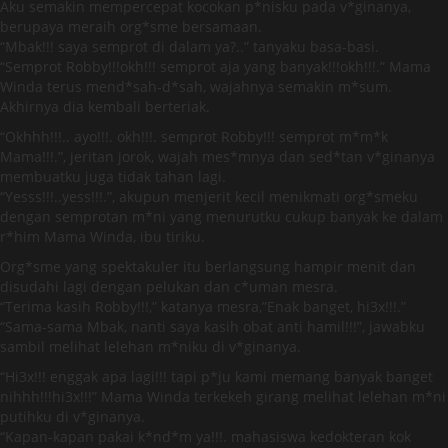
Aku semakin mempercepat kocokan p*nisku pada v*ginanya,
berupaya meraih org*sme bersamaan.
“Mbak!!! saya semprot di dalam ya?..” tanyaku basa-basi.
“Semprot Robby!!!okh!!! semprot aja yang banyak!!!okh!!!.” Mama
Winda terus mend*sah-d*sah, wajahnya semakin m*sum.
Akhirnya dia kembali berteriak.
“Okhhh!!!.. ayo!!!. okh!!!. semprot Robby!!! semprot m*m*k
Mama!!!.”, jeritan jorok, wajah mes*mnya dan sed*tan v*ginanya
membuatku juga tidak tahan lagi.
“Yesss!!!..yess!!!.”, akupun menjerit kecil menikmati org*smeku
dengan semprotan m*ni yang menurutku cukup banyak ke dalam
r*him Mama Winda, ibu tiriku.
Org*sme yang spektakuler itu berlangsung hampir menit dan
disudahi lagi dengan pelukan dan c*uman mesra.
“Terima kasih Robby!!!,” katanya mesra,”Enak banget, hi3x!!!.”
“Sama-sama Mbak, nanti saya kasih obat anti hamil!!!”, jawabku
sambil melihat lelehan m*niku di v*ginanya.
“Hi3x!!! enggak apa lagi!!! tapi p*ju kami memang banyak banget
nihhh!!!hi3x!!!” Mama Winda terkekeh girang melihat lelehan m*ni
putihku di v*ginanya.
“Kapan-kapan pakai k*nd*m ya!!!. mahasiswa kedokteran kok