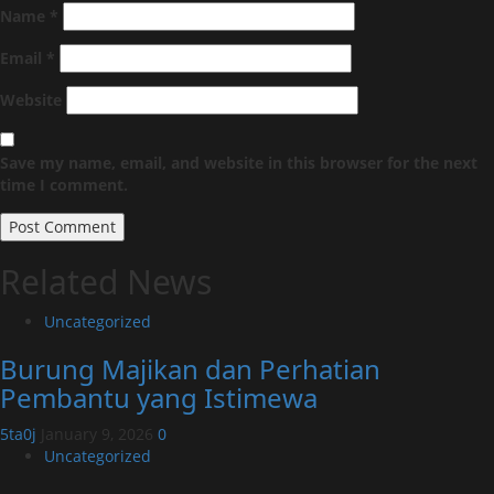
Name
*
Email
*
Website
Save my name, email, and website in this browser for the next
time I comment.
Related News
Uncategorized
Burung Majikan dan Perhatian
Pembantu yang Istimewa
5ta0j
January 9, 2026
0
Uncategorized