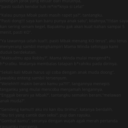
omongan jorok yang keluar dari mulutnya,
“pasti sudah kendor tuh m*m*knya si Lela!”
“Kalau punya Mbak pasti masih rapet ya?”, tantangku.
“Pasti dong!!! saya kan baru punya anak satu”, kilahnya,”!!!dan saya
kan sering senam kegel, Bapakmu gak akan kuat nahan sampai 5
menit, pasti KO”.
“Ya lawannya udah tua!!!, pasti Mbak menang KO terus”, aku terus
menyerang sambil menghampiri Mama Winda sehingga kami
duduk berdekatan.
“Maksudmu apa Robby?”, Mama Winda mulai mengend*s
h*sratku. Matanya membalas tatapan b*rahiku pada dirinya.
“Sekali-kali Mbak harus uji coba dengan anak muda doong”,
jawabku enteng sambil tersenyum.
“Welehh!!! makin berani kamu ya?!!!”, tangannya menepis
tanganku yang mulai mencoba menjamah lengannya.
“Enggak berani ya Mbak?”, tantangku semakin berani,”melawan
anak muda?”.
“Gendeng kamu!!! aku ini kan ibu tirimu”, katanya berdalih.
“Ibu tiri yang cantik dan seksi”, puji dan rayuku.
“Gombal kamu”, serunya dengan wajah agak merah pertanda
rayuanku mengena.