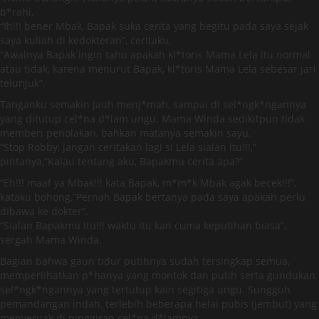
b*rahi.
“Ih!!! bener Mbak, Bapak suka cerita yang begitu pada saya sejak
saya kuliah di kedokteran”, ceritaku.
“Awalnya Bapak ingin tahu apakah kl*toris Mama Lela itu normal
atau tidak, karena menurut Bapak, kl*toris Mama Lela sebesar jari
telunjuk”.
Tanganku semakin jauh menj*mah, sampai di sel*ngk*ngannya
yang ditutup cel*na d*lam ungu. Mama Winda sedikitpun tidak
memberi penolakan, bahkan matanya semakin sayu.
“Stop Robby, jangan ceritakan lagi si Lela sialan itu!!!,”
pintanya,”Kalau tentang aku, Bapakmu cerita apa?”
“Eh!!! maaf ya Mbak!!! kata Bapak, m*m*k Mbak agak becek!!!”,
kataku bohong,”Pernah Bapak bertanya pada saya apakah perlu
dibawa ke dokter”.
“Sialan Bapakmu itu!!! waktu itu kan cuma keputihan biasa”,
sergah Mama Winda.
Bagian bahwa gaun tidur putihnya sudah tersingkap semua,
memperlihatkan p*hanya yang montok dan putih serta gundukan
sel*ngk*ngannya yang tertutup kain segitiga ungu. Sungguh
pemandangan indah, terlebih beberapa helai pubis (jembut) yang
menyeruak di pinggiran cel*na d*lamnya.