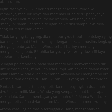
ubun-ubun.
Ingin rasanya aku ikut berlari mengejar Mama Winda ke
kamarnya, menubruknya dan meremas buah d*d* pepayanya.
Sayang aku belum berani melakukannya. Aku hanya bisa
“manyun” sambil bermain dengan adik tiriku sampai akhirnya
sang ibu tiri keluar kamar.
Tidak tangung-tanggung, dia membungkus tubuh montoknya yang
baru saja kulihat t*ket brutalnya dengan pakaian muslim, lengkap
dengan jilbabnya. Mama Winda sehari-harinya memang
mengenakan jilbab. B*rahiku langsung “watering down”!!! layu
sebelum berkembang.
Sebagai pelampiasan, pada saat mandi aku menyempatkan diri
untuk mast*rbasi, kebetulan ada tumpukan pakaian dalam kotor
milik Mama Winda di dalam ember. Awalnya aku mengambil br*
warna hitam dengan tulisan ukuran 36BB yang mulai memudar.
Pantas besar seperti pepaya pikirku membayangkan dua buah
d*d* besar milik Mama Winda yang sempat kulihat beberapa
waktu lalu. Sambil membayangkan buah d*d* Mama Winda, aku
mengambil cel*na d*lam hitam Mama Winda dan menc*uminya.
Aroma khas v*gina masih tertinggal di sana, mengantarkan