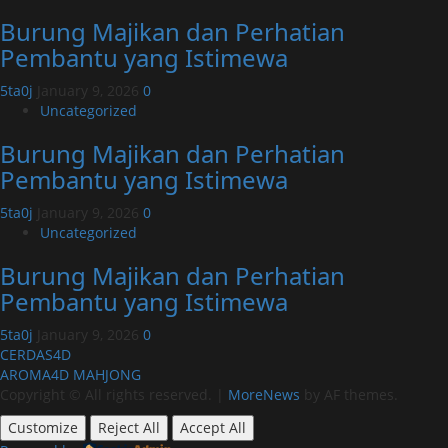
Burung Majikan dan Perhatian
Pembantu yang Istimewa
5ta0j
January 9, 2026
0
Uncategorized
Burung Majikan dan Perhatian
Pembantu yang Istimewa
5ta0j
January 9, 2026
0
Uncategorized
Burung Majikan dan Perhatian
Pembantu yang Istimewa
5ta0j
January 9, 2026
0
CERDAS4D
AROMA4D
MAHJONG
Copyright © All rights reserved.
|
MoreNews
by AF themes.
Customize
Reject All
Accept All