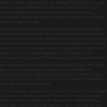
jalannya usaha. Pada awalnya, aku sebagai anak sulung, menjadi
anaknya yang menentang p0ligami Ayah. Waktu itu aku masih
duduk di bangku kelas 3 SMU dan Ayah pertama kalinya
berpoligami dengan menikahi seorang gadis yang usianya hanya
terpaut 10 tahun dariku.
Namun justru ibuku yang mendamaikan perselisihanku dengan
Ayah dengan alasan klasik yaitu Ayah sudah berjanji untuk tetap
membiayai hidup kami dan sebagai jaminannya, 2 warteg di Tegal
secara penuh menjadi milik Ibu. Berbekal pendapatan dari usaha
warteg itulah, aku bisa kuliah sampai menjadi dokter saat ini, dan
tentu saja ibuku sangat bangga karena aku sebagai putra
sulungnya berhasil mandiri dan menjadi contoh buat adik-adikku.
Lalu bagaimana dengan perselisihanku dengan Ayah? Wah, sejak
Ibu sudah memaklumi Ayah, aku pun sudah tidak pernah
mengungkitnya lagi. Hubunganku dengan Ayah, bahkan dengan
dua isteri muda Ayah baik-baik saja. Bahkan Ayah menyempatkan
diri hadir dalam wisudaku dulu.
Isteri kedua ayah, yang berarti ibu tiriku, bernama Nurlela, tinggal
di sebuah perumahan di daerah Bintaro. Dari hasil pernikahan
dengan Mama Lela (begitu Ayah menyuruhku memanggilnya),
Ayah dikaruniai 2 orang anak. Setelah 5 tahun menikah dengan