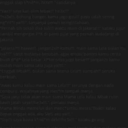
enggak siap k*nd*m, hi3x!!!.” candanya.
“Yaa!!! saya kan alim Mbak!!! he3x!!!”
“Ha3x!!!. bohong banget, kamu jago gitu!!! pasti udah sering
ng*nt*t ya?!!!”, tanyanya penuh keingintahuan.
“Pernah sih sekali dua kali!!! waktu main di Jakarta!!!” kataku jujur
sambil mengingat P*K di panti pijat yang pernah kudatangi di
Jakarta.
“Jakarta?!!! heeee!!!. jangan2x!!! kamu!!!. main sama Lela sialan itu,
iya???” sorot matanya berubah, agak emosi,”pantes kamu cerita
buah d*d* Lela besar, kl*torisnya juga besar!!! jangan2x kamu
sudah main sama Lela juga ya?!!!.”
“Enggak Mbak!!!. bukan sama Mama Lela!!! sumpah!” seruku
berkilah.
“Awas kamu kalau main sama Lela!!!” serunya dengan nada
cemburu. Wajahnya yang mes*m tampak manja.
“Saya janji tidak akan main sama Mama Lela kalau Mbak rutin
kasih jatah saya!!!he3x!!!.”, pintaku manja.
Mama Winda memeluk dan menc*umku mesra,”Baik!!! kalau
Bapak enggak ada, aku SMS aku ya!!!.”
“Siip!!! saya bawa k*nd*m deh!!!he3x!!!.” kataku girang.