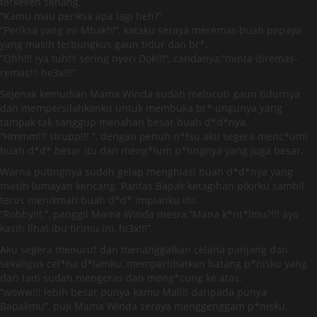
terkekeh senang,
“Kamu mau periksa apa lagi heh?”
“Periksa yang ini Mbak!!!”, kataku seraya meremas buah pepaya
yang masih terbungkus gaun tidur dan br*.
“Ohh!!! iya tuh!!! sering nyeri Dok!!!”, candanya,”minta diremas-
remas!!! he3x!!!”.
Sejenak kemudian Mama Winda sudah melucuti gaun tidurnya
dan mempersilahkanku untuk membuka br* ungunya yang
tampak tak sanggup menahan besar buah d*d*nya.
“Hmmm!!! slrupp!!! “, dengan penuh n*fsu aku segera menc*umi
buah d*d* besar itu dan meng*lum p*tingnya yang juga besar.
Warna putingnya sudah gelap menghiasi buah d*d*nya yang
masih lumayan kencang. Pantas Bapak ketagihan pikirku sambil
terus menikmati buah d*d* impianku itu.
“Robby!!!.”, panggil Mama Winda mesra,”Mana k*nt*lmu?!!! ayo
kasih lihat ibu tirimu ini, hi3x!!!”.
Aku segera menurut dan menanggalkan celana panjang dan
sekaligus cel*na d*lamku, memperlihatkan batang p*nisku yang
dari tadi sudah mengeras dan meng*cung ke atas.
“woww!!! lebih besar punya kamu Mal!!! daripada punya
Bapakmu”, puji Mama Winda seraya menggenggam p*nisku.