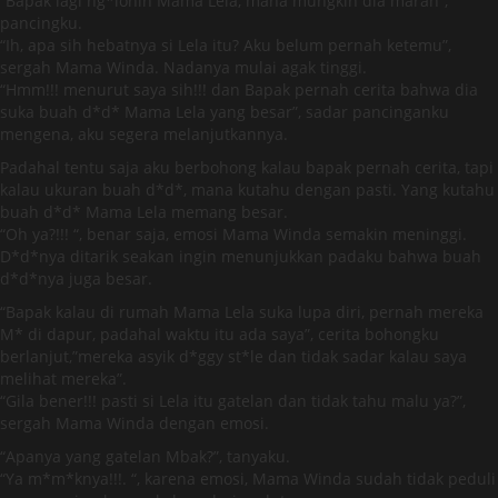
“Bapak lagi ng*lonin Mama Lela, mana mungkin dia marah”,
pancingku.
“Ih, apa sih hebatnya si Lela itu? Aku belum pernah ketemu”,
sergah Mama Winda. Nadanya mulai agak tinggi.
“Hmm!!! menurut saya sih!!! dan Bapak pernah cerita bahwa dia
suka buah d*d* Mama Lela yang besar”, sadar pancinganku
mengena, aku segera melanjutkannya.
Padahal tentu saja aku berbohong kalau bapak pernah cerita, tapi
kalau ukuran buah d*d*, mana kutahu dengan pasti. Yang kutahu
buah d*d* Mama Lela memang besar.
“Oh ya?!!! “, benar saja, emosi Mama Winda semakin meninggi.
D*d*nya ditarik seakan ingin menunjukkan padaku bahwa buah
d*d*nya juga besar.
“Bapak kalau di rumah Mama Lela suka lupa diri, pernah mereka
M* di dapur, padahal waktu itu ada saya”, cerita bohongku
berlanjut,”mereka asyik d*ggy st*le dan tidak sadar kalau saya
melihat mereka”.
“Gila bener!!! pasti si Lela itu gatelan dan tidak tahu malu ya?”,
sergah Mama Winda dengan emosi.
“Apanya yang gatelan Mbak?”, tanyaku.
“Ya m*m*knya!!!. “, karena emosi, Mama Winda sudah tidak peduli