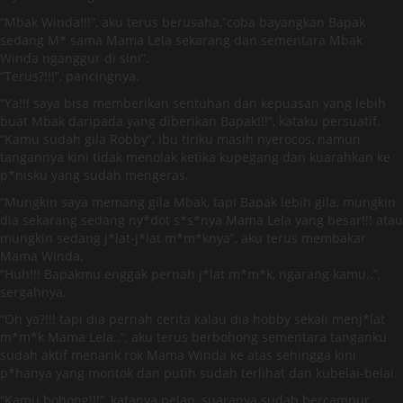
“Mbak Winda!!!”, aku terus berusaha,”coba bayangkan Bapak
sedang M* sama Mama Lela sekarang dan sementara Mbak
Winda nganggur di sini”.
“Terus?!!!”, pancingnya.
“Ya!!! saya bisa memberikan sentuhan dan kepuasan yang lebih
buat Mbak daripada yang diberikan Bapak!!!”, kataku persuatif.
“Kamu sudah gila Robby”, ibu tiriku masih nyerocos, namun
tangannya kini tidak menolak ketika kupegang dan kuarahkan ke
p*nisku yang sudah mengeras.
“Mungkin saya memang gila Mbak, tapi Bapak lebih gila, mungkin
dia sekarang sedang ny*dot s*s*nya Mama Lela yang besar!!! atau
mungkin sedang j*lat-j*lat m*m*knya”, aku terus membakar
Mama Winda.
“Huh!!! Bapakmu enggak pernah j*lat m*m*k, ngarang kamu..”,
sergahnya.
“Oh ya?!!! tapi dia pernah cerita kalau dia hobby sekali menj*lat
m*m*k Mama Lela..”, aku terus berbohong sementara tanganku
sudah aktif menarik rok Mama Winda ke atas sehingga kini
p*hanya yang montok dan putih sudah terlihat dan kubelai-belai.
“Kamu bohong!!!”, katanya pelan, suaranya sudah bercampur