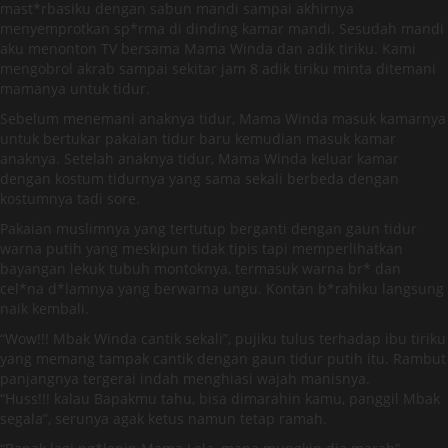
mast*rbasiku dengan sabun mandi sampai akhirnya
menyemprotkan sp*rma di dinding kamar mandi. Sesudah mandi
aku menonton TV bersama Mama Winda dan adik tiriku. Kami
mengobrol akrab sampai sekitar jam 8 adik tiriku minta ditemani
mamanya untuk tidur.
Sebelum menemani anaknya tidur, Mama Winda masuk kamarnya
untuk bertukar pakaian tidur baru kemudian masuk kamar
anaknya. Setelah anaknya tidur, Mama Winda keluar kamar
dengan kostum tidurnya yang sama sekali berbeda dengan
kostumnya tadi sore.
Pakaian muslimnya yang tertutup berganti dengan gaun tidur
warna putih yang meskipun tidak tipis tapi memperlihatkan
bayangan lekuk tubuh montoknya, termasuk warna br* dan
cel*na d*lamnya yang berwarna ungu. Kontan b*rahiku langsung
naik kembali.
“Wow!!! Mbak Winda cantik sekali”, pujiku tulus terhadap ibu tiriku
yang memang tampak cantik dengan gaun tidur putih itu. Rambut
panjangnya tergerai indah menghiasi wajah manisnya.
“Huss!!! kalau Bapakmu tahu, bisa dimarahin kamu, panggil Mbak
segala”, serunya agak ketus namun tetap ramah.