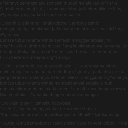
d*lamnya sehingga aku semakin mudah melakukan or*l s*ks.
Sambil terus menj*lat, aku memasukkan jari telunjukku ke liang
v*ginanya yang sudah terbuka dan basah.
“Oooohh!!!. edannn!!!. enak Robby!!!”, jeritnya sambil
menggelinjang, menikmati jariku yang mulai keluar masuk l*ang
v*ginanya.
Bahasa tubuh Mama Winda semakin menggila tatkala j*ri
teng*hku ikut nimbrung masuk l*ang kenikmatannya bersama jari
telunjuk. Maka tak sampai 5 menit, aku berhasil membuat ibu
tiriku berteriak melepas org*smenya.
“Okh!!!.. edannn!!!.aku puassss!!!.okh!!!..”, tubuh Mama Winda
melejat-lejat seirama pijatan dinding v*ginanya pada dua jariku
yang berada di dalamnya. Setelah selesai menggapai org*smenya,
bahasa tubuh Mama Winda memberi sinyal padaku untuk
dipeluk. Akupun memeluk dan menc*um bibirnya dengan mesra.
Dia membalas c*umanku dengan penuh semangat.
“Enak kan Mbak?”, tanyaku basa-basi.
“Heeh!!!”, dia mengangguk dan terus menc*umiku.
“Tapi saya belum selesai periksanya lho Mbak!!!,” kataku manja.
“He3x!!! kamu benar-benar calon dokter yang bandel Robby!!!,” dia