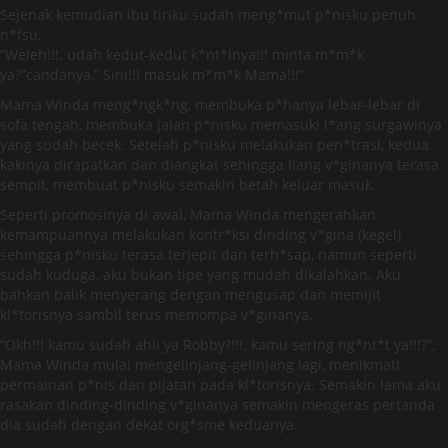
Sejenak kemudian ibu tiriku sudah meng*mut p*nisku penuh
n*fsu.
“Weleh!!!. udah kedut-kedut k*nt*lnya!!! minta m*m*k
ya?”candanya,” Sini!!! masuk m*m*k Mama!!!”
Mama Winda meng*ngk*ng, membuka p*hanya lebar-lebar di
sofa tengah, membuka jalan p*nisku memasuki l*ang surgawinya
yang sudah becek. Setelah p*nisku melakukan pen*trasi, kedua
kakinya dirapatkan dan diangkat sehingga liang v*ginanya terasa
sempit, membuat p*nisku semakin betah keluar masuk.
Seperti promosinya di awal, Mama Winda mengerahkan
kemampuannya melakukan kontr*ksi dinding v*gina (kegel)
sehingga p*nisku terasa terjepit dan terh*sap, namun seperti
sudah kuduga, aku bukan tipe yang mudah dikalahkan. Aku
bahkan balik menyerang dengan mengusap dan memijit
kl*torisnya sambil terus memompa v*ginanya.
“Okh!!! kamu sudah ahli ya Robby?!!!. kamu sering ng*nt*t ya!!!?”,
Mama Winda mulai mengelinjang-gelinjang lagi, menikmati
permainan p*nis dan pijatan pada kl*torisnya. Semakin lama aku
rasakan dinding-dinding v*ginanya semakin mengeras pertanda
dia sudah dengan dekat org*sme keduanya.