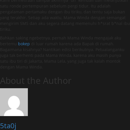
Kami bermesraan sampai akhirnya “on” kembali dan melanjutkan
satu ronde pertempuran sebelum pergi tidur. Itu adalah
pengalaman pertamaku dengan ibu tiriku, dan tentu saja bukan
yang terakhir. Setiap ada waktu, Mama Winda dengan semangat
mengirim SMS dan aku segera datang memenuhi h*srat b*nal ibu
tiriku.
Bahkan saking ngebetnya, pernah Mama Winda mengajak aku
bertemu
bokep
di luar rumah karena ada Bapak di rumah.
Bagaimana kisahnya? Nantikan edisi berikutnya. Petualanganku
juga tak berhenti pada Mama Winda, karena aku masih punya
satu ibu tiri di Jakarta, Mama Lela, yang juga tak kalah montok
dengan Mama Winda.
About the Author
5ta0j