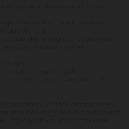
mengangguk lemah. Ia tidak ada pilihan lain.
meja ini, trus naikkan rokmu, trus duduknya
. . kata Pak Putra.
 berjilbab lebar itu bangkit dari duduknya dan
t meja sambil melebarkan kakinya.
 pak Putra.
 dan marah bercampur menjadi satu.
k, mengulurkan tangan besarnya dan mer*ba
 v*gina Mahasiswi berjilbab lebar yang berkulit
aat terasa sedikit basah tepat di selangk*ngannya.
hh. . jangan paaak” kata Sinta meronta lemah.