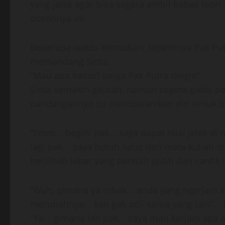
yang jelek agar bisa segera ambil bebas teori
dosennya ini.
Beberapa waktu kemudian, sepertinya Pak Pu
memandang Sinta. :
“Mau apa kamu? tanya Pak Putra dingin”.
Sinta semakin gelisah, namun segera gadis pe
pandangannya itu memberanikan diri untuk be
“Emm. . begini pak. . saya dapat nilai jelek 
lagi pak. . saya butuh lulus dari mata kuliah i
berjilbab lebar yang berkulit putih dan cantik i
“Wah, gimana ya mbak. . anda yang ngerjain so
merubahnya. . kan gak adil sama yang lain”. . 
“Ya. . gimana lah pak. . saya mau kerjain apa a