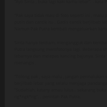
“Ayo Sinta , buka lagi kaki kamu lebar”. . kata 
“Pak saya tidak mau di foto seperti ini , malu 
putih dan cantik itu . Gadis cantik berjilbab
Namun Pak Putra kembali mengeluarkan kartu 
Sinta hanya terdiam, mengangguk dan kembal
Putra langsung memfotonya lagi. Beberapa sh
lebarnya dan melepas kancing bajunya. Sinta t
menangis ,
“Tolong pak , saya malu , jangan permalukan s
berjilbab lebar yang selalu menjaga pandang
“Sudahlah, katany amau lulus.. sekarang buk
ng*ngk*ng”. . perintah Pak Putra.