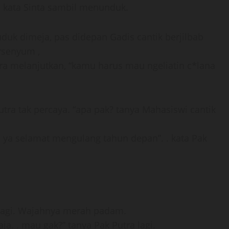
 . kata Sinta sambil menunduk.
uduk dimeja, pas didepan Gadis cantik berjilbab
ersenyum ,
utra melanjutkan, “kamu harus mau ngeliatin c*lana
ra tak percaya. “apa pak? tanya Mahasiswi cantik
 ya selamat mengulang tahun depan”. . kata Pak
uk lagi. Wajahnya merah padam.
aja. . mau gak?” tanya Pak Putra lagi.