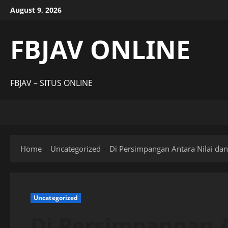
Skip
August 9, 2026
to
content
FBJAV ONLINE
FBJAV – SITUS ONLINE
Home
Uncategorized
Di Persimpangan Antara Nilai da
Uncategorized
Di Persimpangan A