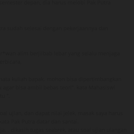
 semester depan, dia harus melobi Pak Putra
tra sudah selesai dengan pekerjaannya dan
r*wan alim berjilbab lebar yang selalu menjaga
rbicara,
di mata kuliah bapak. mohon bisa dipertimbangkan
tu agar bisa ambil bebas teori”. kata Mahasiswi
tu “.
al ujian, dan dapat nilai jelek, masak saya harus
kata Pak Putra datar dan santai.
ja. . dikasih tugas seabrek, atau soal ujian ulangan