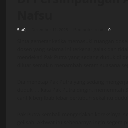
Nafsu
5ta0j
December 11, 2025
15 minutes read
0
Sinta gemetar ketika memasuki ruangan dosen
dosen yang selama ini terkenal galak dan ti
mendekati Pak Putra yang sedang duduk di de
diluar semakin menambah seram suasana sepi
Dia menetap Pak Putra yang sedang mengerjak
duduk. . . kata Pak Putra dingin, memerintah 
cantik berjilbab lebar bertubuh sekal itu dudu
Pak Putra kembali mengerjakan koreksinya, 
gelisah. Akhwat itu sebenarnya ingin segera 