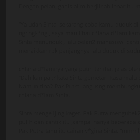
Dengan pelan, gadis alim berjilbab lebar itu 
“Ya udah Sinta, sekarang coba kamu duduk di 
ng*ngk*ng , saya mau lihat c*lana d*lam kamu”
Sinta menunduk , lalu pelan2 mahasiswi cantik
menaikkan rok panjangnya lalu duduk di sudu
c*lana d*lamnya yang putih terlihat jelas oleh
“Dah kan pak? kata Sinta gemetar. Rasa malu
Namun tiba2 Pak Putra langusng membungku
c*lana d*lam Sinta.
Sinta mengelijing kaget. Pak Putra mengubek2
putih dan cantik itu ,sampai hanya beberapa s
Pak Putra tahu itu cairan v*gina Sinta. “mmm