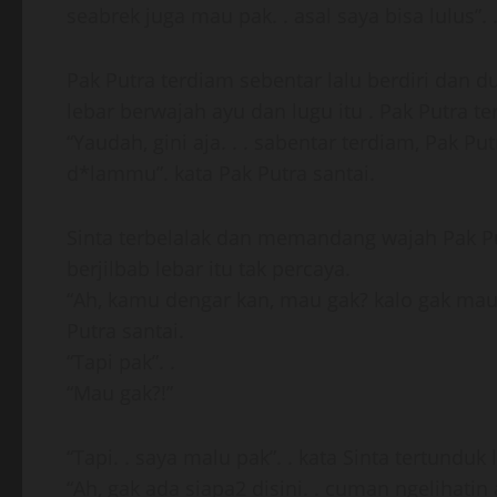
seabrek juga mau pak. . asal saya bisa lulus”.
Pak Putra terdiam sebentar lalu berdiri dan d
lebar berwajah ayu dan lugu itu . Pak Putra t
“Yaudah, gini aja. . . sabentar terdiam, Pak P
d*lammu”. kata Pak Putra santai.
Sinta terbelalak dan memandang wajah Pak Put
berjilbab lebar itu tak percaya.
“Ah, kamu dengar kan, mau gak? kalo gak mau
Putra santai.
“Tapi pak”. .
“Mau gak?!”
“Tapi. . saya malu pak”. . kata Sinta tertund
“Ah, gak ada siapa2 disini. . cuman ngelihatin 