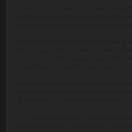
“Ealah nih, C*mu basah. . Sinta kamu ter*ngs*
Gadis per*wan alim berjilbab lebar yangs se
sambil terus menutup kakinya, mukanya merah
Namun tangan Pak Putra yang sudah ada di s
“Eeit , jangan di tutup , kamu janji mau nurut k
Sinta menundukan kepalanya , dan kembali m
selangk*ngan c*lana d*lam putihnya.
Wajah Sinta ditundukkan. Nampak sangat me
perlakuan er*tis Pak Putra. Aktifis kampus can
di buat malu. Di saat Sinta menunduk malu , da
“Ahh , pak jangan di foto”. . lalu kakinya kem
Pak Putra tersenyum “tenang saja , ini buat kol