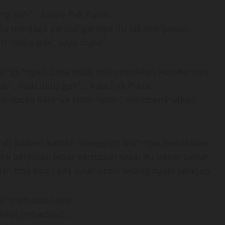
ng yah”. . tanya Pak Putra.
lalu menjaga pandangannya itu tak menjawab
 “malu pak , saya malu”. .
el*gk*ngan Sinta tidak menghentikan kucekannya.
an , mau lulus gak”. . kata Pak Putra.
embuka Kakinya lebar-lebar , memperlihatkan
rah padam sambil menggigit bib*rnya merasakan
tik berjilbab lebar bertubuh sekal itu benar benar
n tiba tiba , ada sinar putih terang nyala sekejap.
bali menutup rapat.
eksi pribadiKu”. . .