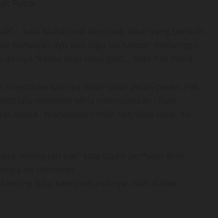
Pak Putra.
pak”. . kata Mahasiswi berjilbab lebar yang berkulit
 lebar berwajah ayu dan lugu itu hampir menanggis.
as-nya “Kamu mau lulus gak”. . kata Pak Putra.
i membuka kakinya lebar-lebar pelan-pelan. Pak
oot lalu meminta Miila menyibakkan jilbab
ak kuasa , mahasiswi cantik berjilbab lebar itu
aya, tolong lah pak” kata Gadis per*wan alim
annya itu memelas.
a kancing baju kamu seluruhnya , dan duduk