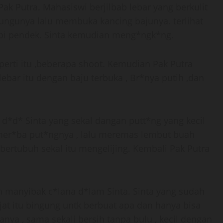
 Pak Putra. Mahasiswi berjilbab lebar yang berkulit
r ungunya lalu membuka kancing bajunya. terlihat
api pendek. Sinta kemudian meng*ngk*ng.
perti itu ,beberapa shoot. Kemudian Pak Putra
lebar itu dengan baju terbuka , Br*nya putih ,dan
d*d* Sinta yang sekal dangan putt*ng yang kecil
 mer*ba put*ngnya , lalu meremas lembut buah
 bertubuh sekal itu mengelijing. Kembali Pak Putra
n manyibak c*lana d*lam Sinta. Sinta yang sudah
at itu bingung untk berbuat apa dan hanya bisa
nya , sama sekali bersih tanpa bulu , kecil dengan