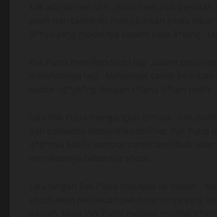
Tak ada pilihan lain , Sinta menuruti perintah
putih dan cantik itu menyibakkan jilbab leba
B*nya yang modelnya seperti kaos k*tang , t
Pak Putra memfoto Sinta lagi ,dalam posisi se
memfotonya lagi , Mahasiswi cantik berjilbab 
duduk ng*gk*ng dengan c*lana d*lam putih.
Lalu Pak Putra mengangkat br*nya , dan Buah 
dan berwarna kemerahan terlihat. Pak Putra
d*d*nya Aktifis kampus cantik berjilbab lebar
memfotonya beberapa shoot.
Lalu tangan Pak Putra merayap ke bawah , da
shock akan perlakuan pak dosennnya yang bej
pasrah. Mata Pak Putra melotot melihat V*gina