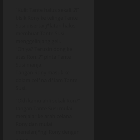
“Kulit Tante halus sekali..?!”
bisik Rony ke telinga Tante
Susi disertai j*latan halus
membuat Tante Susi
menggelinjang geli.
“Oh ya? Terusin dong ke
atas Ron..?” pinta Tante
Susi manja.
Tangan Rony masuk ke
dalam cel*na d*lam Tante
Susi.
“Okh kamu ahli sekali Ron?”
tangan Tante Susi mulai
menjalar ke arah celana
Rony dan mulai
menelanj*ngi Rony dengan
ganas.