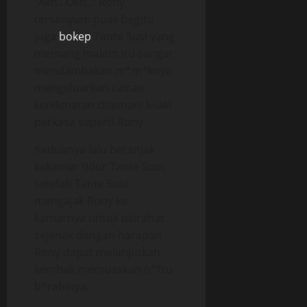
“Akh.. Okh..” Rony
tersenyum puas begitu
juga
bokep
Tante Susi yang
memang malam itu sangat
mendambakan m*m*knya
mengeluarkan cairan
kenikmatan ditemani lelaki
perkasa seperti Rony.
Keduanya lalu beranjak
kekamar tidur Tante Susi,
setelah Tante Susi
mengajak Rony ke
kamarnya untuk istirahat
sejenak dengan harapan
Rony dapat melanjutkan
kembali memuaskan n*fsu
b*rahinya.