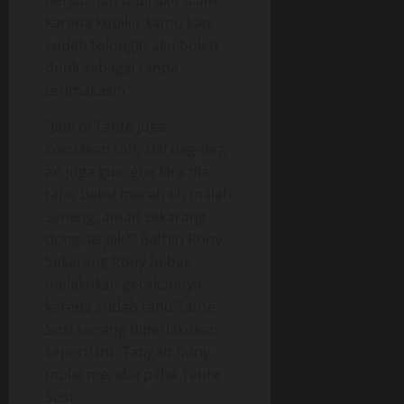
perjalanan tadi, aku diam
karena kupikir kamu kan
sudah tolongin aku boleh
donk sebagai tanda
terimakasih”
“Jadi ni Tante juga
keenakan toh, sial deg-deg
an juga gue, gue kira dia
tahu bakal marah eh malah
seneng, aman sekarang
dong, asyiik?” Bathin Rony.
Sekarang Rony bebas
melakukan gerakannya
karena sudah tahu Tante
Susi senang diperlakukan
seperti itu. Tangan Rony
mulai meraba paha Tante
Susi.