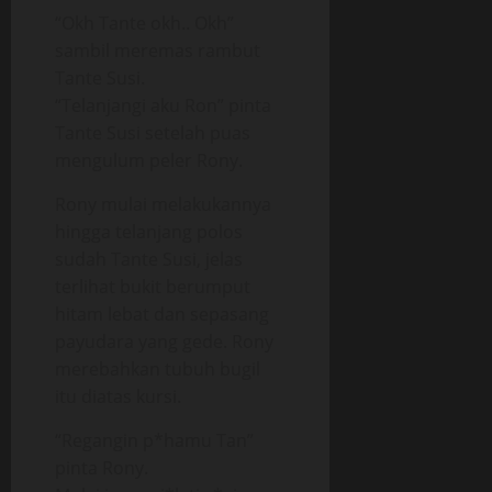
“Okh Tante okh.. Okh”
sambil meremas rambut
Tante Susi.
“Telanjangi aku Ron” pinta
Tante Susi setelah puas
mengulum peler Rony.
Rony mulai melakukannya
hingga telanjang polos
sudah Tante Susi, jelas
terlihat bukit berumput
hitam lebat dan sepasang
payudara yang gede. Rony
merebahkan tubuh bugil
itu diatas kursi.
“Regangin p*hamu Tan”
pinta Rony.