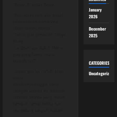
“Rony..?!” balas Rony.
January
“Ron sorry nich aku bakal
2026
jalan duluan sama Vira,
disini terlalu ramai”
December
“Terus gue gimana?” Tanya
2025
Rony.
“Lo disini aja dulu?! Motor
gue yang bawa, mana
kontaknya?”
CATEGORIES
“Dasar gila lo, nich?!” Maki
Uncategorized
Rony.
Kini hanya tinggal Rony
dengan wanita itu didalam
diskotik Shinta yang malah
tambah ramai ketika hari
menjelang tengah malam.