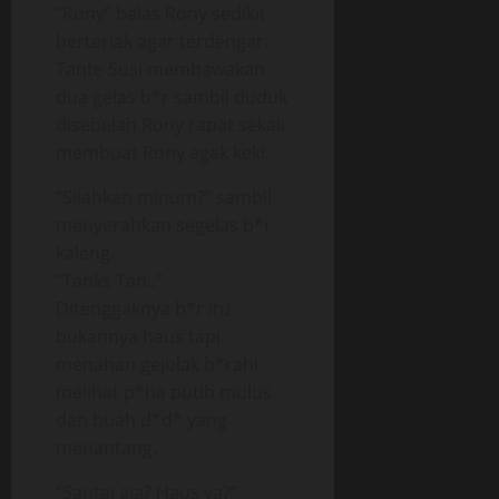
“Rony” balas Rony sedikit
berteriak agar terdengar.
Tante Susi membawakan
dua gelas b*r sambil duduk
disebelah Rony rapat sekali
membuat Rony agak keki.
“Silahkan minum?” sambil
menyerahkan segelas b*r
kaleng.
“Tanks Tan..”
Ditenggaknya b*r itu
bukannya haus tapi
menahan gejolak b*rahi
melihat p*ha putih mulus
dan buah d*d* yang
menantang.
“Santai aja? Haus ya?”