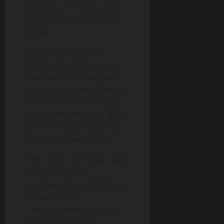
kencang p*ler Rony yang
saat itu sedang di ujung
banget.
Dengan j*latan ganas
dih*sapnya v*gina Tante
Susi beserta cairan yang
keluar dari dalam v*gina itu
Tante Susi terlihat sangat
menikmati j*latan itu. Serr..
air m*ni v*gina Tante Susi
muncrat ke wajah Rony.
“Okh.. Okh..” er*ngan Tante
Susi sambil terus
membenamkan m*m*knya
ke wajah Rony.
“Okh Ron kamu luar biasa”
puji Tante Susi atas