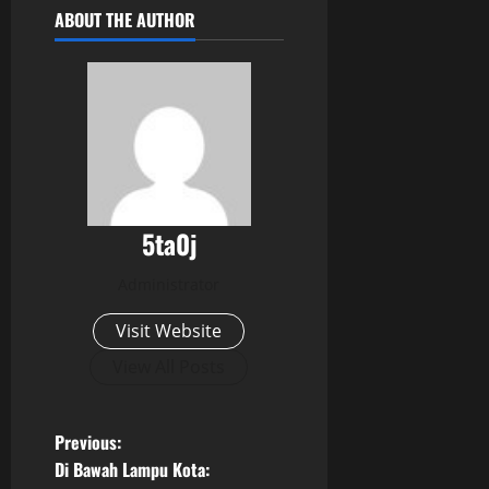
ABOUT THE AUTHOR
5ta0j
Administrator
Visit Website
View All Posts
P
Previous:
Di Bawah Lampu Kota: