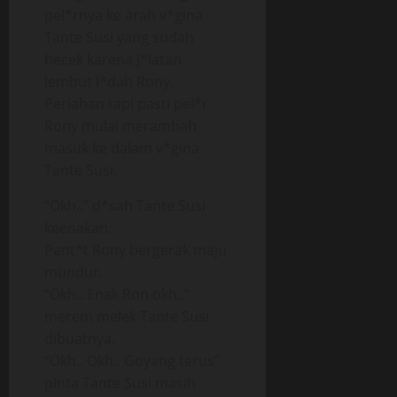
pel*rnya ke arah v*gina
Tante Susi yang sudah
becek karena j*latan
lembut l*dah Rony.
Perlahan tapi pasti pel*r
Rony mulai merambah
masuk ke dalam v*gina
Tante Susi.
“Okh..” d*sah Tante Susi
keenakan.
Pant*t Rony bergerak maju
mundur.
“Okh.. Enak Ron okh..”
merem melek Tante Susi
dibuatnya.
“Okh.. Okh.. Goyang terus”
pinta Tante Susi masih