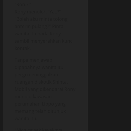
“Ron.?!”
Rony menoleh,”Ya..?”
“Boleh aku minta tolong
anterin pulang?” Pinta
wanita itu pada Rony
sambil menyerahkan kunci
kontak.
Tanpa menjawab
dipapahnya wanita itu
pergi meninggalkan
ruangan diskotik Shinta.
Mobil yang dikendarai Rony
menuju kawasan
perumahan Lippo yang
memang telah ditunjuk
wanita itu.
“Nich cewek kayaknya