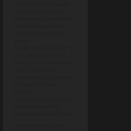
sangat mulus dan sangat
s*ksi. Tiba tiba pikiran
joroknya mulai merambah
ditambah lagi jalan tol
menuju Lippo sepi dan
gelap.
Tangan Rony mulai mer*ba
p*ha, disingkapnya rok
mini merah itu kini terlihat
jelas C* wanita itu.
“Gila merah juga?” Ucapnya
lirih takut tuh Tante
bangun.
Kini tangan jahilnya mulai
ke atas menuju bukit
kembar yang nongol gede.
“Busyet mantep banget