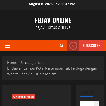
Skip
August 8, 2026
12:00:48 PM
to
content
FBJAV ONLINE
FBJAV – SITUS ONLINE
SUBSCRIBE
Primary
Menu
Home
Uncategorized
Di Bawah Lampu Kota: Pertemuan Tak Terduga dengan
Wanita Cantik di Dunia Malam
SEARCH
Uncategorized
Search