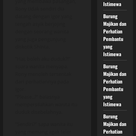
yang membawa pasangan,
Istimewa
Rony tidak sendiri dia
Burung
datang dengan Igor yang
Majikan dan
tengah asyik berjojing
Perhatian
dengan seorang wanita
Pembantu
yang juga pengunjung
yang
diskotik Shinta.
Istimewa
“Hai, boleh aku duduk?!”
Burung
suara wanita menyapa.
Majikan dan
Rony menoleh tersentak
Perhatian
dari perhatiannya pada
Pembantu
Igor.
yang
“Please..?” balasnya
Istimewa
mempersilahkan wanita itu
duduk disebelahnya.
Burung
Majikan dan
“Sendiri?” sapa wanita itu
Perhatian
yang memang agak teler