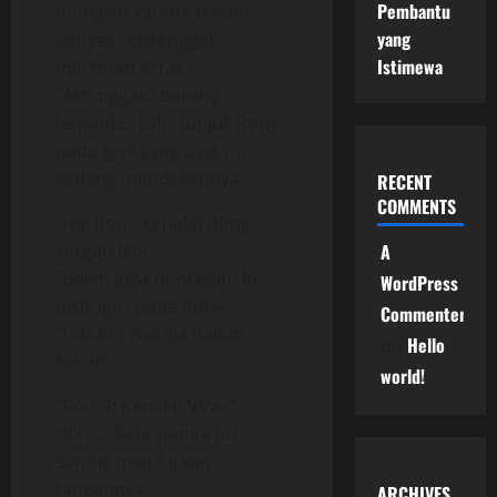
Pembantu
mungkin karena terlalu
yang
banyak menenggak
Istimewa
min*man k*ras.
“Akh nggak? bareng
temanku, tuh” tunjuk Rony
pada Igor yang saat itu
sedang mendekatinya.
RECENT
COMMENTS
“Hai Ron.. Kenalin dong”
sergah Igor.
A
“Boleh juga boncegan lo..”
WordPress
bisik Igor pada Rony.
Commenter
“Gila lo.. gue aja belum
Hello
on
kenal”
world!
“Ron..?! Kenalin Vira..”
“Vira..” kata wanita itu
sambil mejulurkan
tangannya.
ARCHIVES