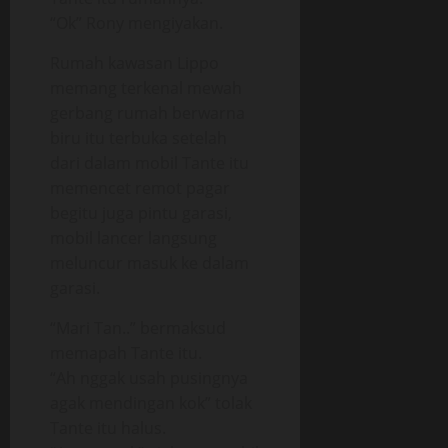
“Ok” Rony mengiyakan.
Rumah kawasan Lippo
memang terkenal mewah
gerbang rumah berwarna
biru itu terbuka setelah
dari dalam mobil Tante itu
memencet remot pagar
begitu juga pintu garasi,
mobil lancer langsung
meluncur masuk ke dalam
garasi.
“Mari Tan..” bermaksud
memapah Tante itu.
“Ah nggak usah pusingnya
agak mendingan kok” tolak
Tante itu halus.