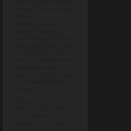
nich?” Remasan kecil tidak
membuat Tante ini bangun
pikirnya.
“Sial lagi asyik sudah
sampai?!” Gerutu Rony
sambil melepas remasan
kecil pada pay*dara Tante
itu terlihat pintu tol 500
meter lagi. Mungkin karena
cahaya lampu pintu tol
sang Tante terlihat bangun
sambil membersihkan
matanya.
“Dimana ini?”
“Mau masuk perumahan
Tan?” Jawab Rony.
“Belok kiri no.13” tunjuk
Tante itu rumahnya.