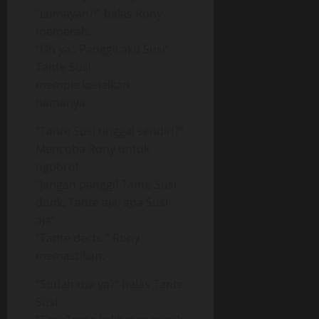
“Lumayan?!” balas Rony
memerah.
“Oh ya.. Panggil aku Susi”
Tante Susi
memperkenalkan
namanya.
“Tante Susi tinggal sendiri?”
Mencoba Rony untuk
ngobrol.
“Jangan panggil Tante Susi
donk, Tante aja, apa Susi
aja”
“Tante dech..” Rony
memastikan.
“Sudah tua ya?” balas Tante
Susi.