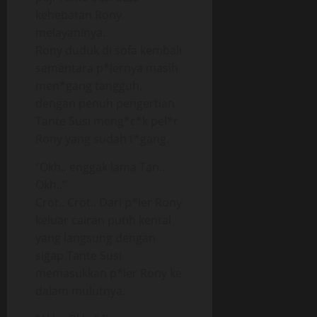
kehebatan Rony
melayaninya.
Rony duduk di sofa kembali
sementara p*lernya masih
men*gang tangguh,
dengan penuh pengertian
Tante Susi meng*c*k pel*r
Rony yang sudah t*gang.
“Okh.. enggak lama Tan..
Okh..”
Crot.. Crot.. Dari p*ler Rony
keluar cairan putih kental
yang langsung dengan
sigap Tante Susi
memasukkan p*ler Rony ke
dalam mulutnya.