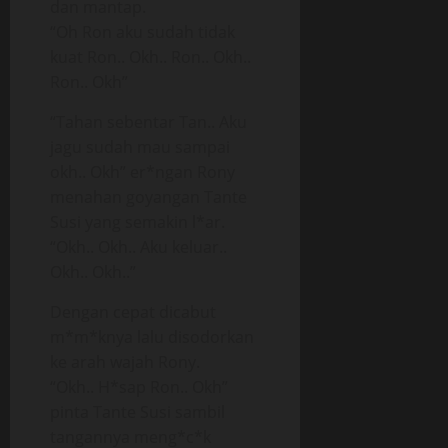
dan mantap.
“Oh Ron aku sudah tidak
kuat Ron.. Okh.. Ron.. Okh..
Ron.. Okh”
“Tahan sebentar Tan.. Aku
jagu sudah mau sampai
okh.. Okh” er*ngan Rony
menahan goyangan Tante
Susi yang semakin l*ar.
“Okh.. Okh.. Aku keluar..
Okh.. Okh..”
Dengan cepat dicabut
m*m*knya lalu disodorkan
ke arah wajah Rony.
“Okh.. H*sap Ron.. Okh”
pinta Tante Susi sambil
tangannya meng*c*k