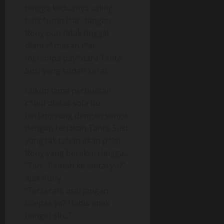
hingga keduanya saling
berc*umn l*ar, tangan
Rony pun tidak tinggal
diam r*masan l*ar
menimpa pay*dara Tante
Susi yang sudah keras.
Cukup lama perbuatan
c*bul diatas sofa itu
berlangsung dengan sengit
dengan teriakan Tante Susi
yang tak tahan akan p*ler
Rony yang beraksi. Hingga..
“Tan.. Pindah ke lantai yu?”
ajak Rony.
“Terserah, asal jangan
dilepas ya? Habis enak
banget sih..”