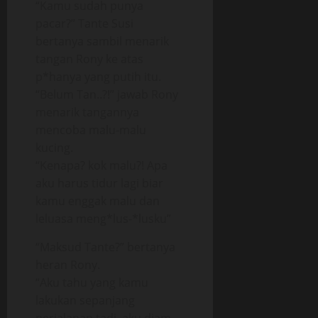
“Kamu sudah punya
pacar?” Tante Susi
bertanya sambil menarik
tangan Rony ke atas
p*hanya yang putih itu.
“Belum Tan..?!” jawab Rony
menarik tangannya
mencoba malu-malu
kucing.
“Kenapa? kok malu?! Apa
aku harus tidur lagi biar
kamu enggak malu dan
leluasa meng*lus-*lusku”
“Maksud Tante?” bertanya
heran Rony.
“Aku tahu yang kamu
lakukan sepanjang