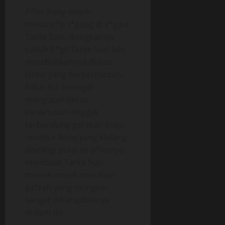
P*ler Rony masih
menanc*p t*gang di v*gina
Tante Susi, diangkatnya
tubuh b*gil Tante Susi lalu
merebahkannya diatas
lantai yang berpermadani
halus itu. Keringat
mengucur deras
kenikmatan enggak
terbendung gerakan maju
mundur Rony yang kadang
diselingi putaran p*lernya
membuat Tante Susi
merem melek menahan
ga*rah yang mungkin
sangat diharapkannya
malam itu.