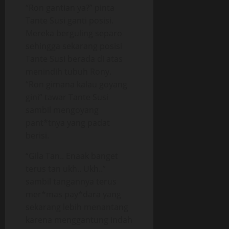
“Ron gantian ya?” pinta
Tante Susi ganti posisi.
Mereka berguling separo
sehingga sekarang posisi
Tante Susi berada di atas
menindih tubuh Rony.
“Ron gimana kalau goyang
gini” tawar Tante Susi
sambil mengoyang
pant*tnya yang padat
berisi.
“Gila Tan.. Enaak banget
terus tan ukh.. Ukh..”
sambil tangannya terus
mer*mas pay*dara yang
sekarang lebih menantang
karena menggantung indah