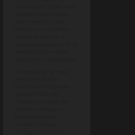
Tante-Tante?” Bathin Rony
setelah memperhatikan
wajah wanita itu yang
kelihatan mencerminkan
usianya kira-kira 35-an.
Sepanjang perjalanan Rony
memperhatikan wanita
yang tertidur disebelahnya.
Pakaiannya yang hanya
menutupi sebagian
tubuhnya sehingga jelas
sekali terlihat buah
t*ketnya yang putih dan
gede terus ke bagian
bawah yang hanya
memakai rok span
sehingga jelas terlihat