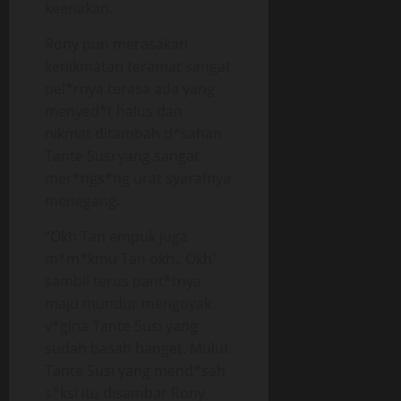
keenakan.
Rony pun merasakan
kenikmatan teramat sangat
pel*rnya terasa ada yang
menyed*t halus dan
nikmat ditambah d*sahan
Tante Susi yang sangat
mer*ngs*ng urat syarafnya
menegang.
“Okh Tan empuk juga
m*m*kmu Tan okh.. Okh”
sambil terus pant*tnya
maju mundur mengoyak
v*gina Tante Susi yang
sudah basah banget. Mulut
Tante Susi yang mend*sah
s*ksi itu disambar Rony