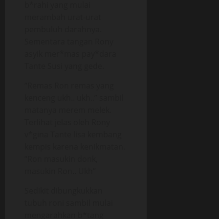
b*rahi yang mulai
merambah urat-urat
pembuluh darahnya.
Sementara tangan Rony
asyik mer*mas pay*dara
Tante Susi yang gede.
“Remas Ron remas yang
kenceng ukh.. ukh..” sambil
matanya merem melek.
Terlihat jelas oleh Rony
v*gina Tante lisa kembang
kempis karena kenikmatan.
“Ron masukin donk,
masukin Ron.. Ukh”
Sedikit dibungkukkan
tubuh roni sambil mulai
mengarahkan b*tang