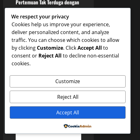
o
Pertemuan Tak Terduga dengan
Wanita Cantik di Dunia Malam
s
We respect your privacy
Next:
Cookies help us improve your experience,
t
Di Bawah Lampu Kota:
deliver personalized content, and analyze
Pertemuan Tak Terduga dengan
n
traffic. You can choose which cookies to allow
Wanita Cantik di Dunia Malam
by clicking
Customize
. Click
Accept All
to
a
consent or
Reject All
to decline non-essential
cookies.
v
Leave a Reply
i
Customize
Your email address will not
g
be published.
Required
Reject All
fields are marked
*
a
Comment
*
Accept All
t
Powered by
i