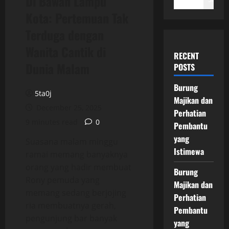
Di Bawah Lampu
Kota: Pertemuan Tak
Terduga dengan
Wanita Cantik di
RECENT
Dunia Malam
POSTS
Burung
5ta0j
Majikan dan
December 25, 2025
Perhatian
9 minutes read
0
Pembantu
yang
Suasana malam minggu
Istimewa
ramai memang banyaknya
orang yang hadir membuat
Burung
Rony pemuda yang
Majikan dan
memang sedang berjojing
Perhatian
ria membuatnya gerah,
Pembantu
pengunjung bar banyak
yang