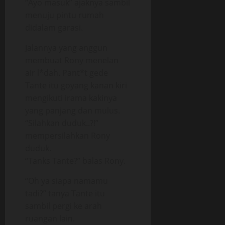
“Ayo masuk” ajaknya sambil
menuju pintu rumah
didalam garasi.
Jalannya yang anggun
membuat Rony menelan
air l*dah. Pant*t gede
Tante itu goyang kanan kiri
mengikuti irama kakinya
yang panjang dan mulus.
“Silahkan duduk..?!”
mempersilahkan Rony
duduk.
“Tanks Tante?” balas Rony.
“Oh ya siapa namamu
tadi?” tanya Tante itu
sambil pergi ke arah
ruangan lain.