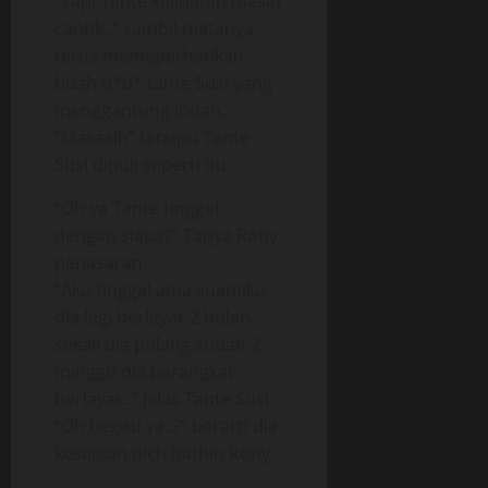
“Tapi Tante kelihatan masih
cantik..” sambil matanya
terus memeperhatikan
buah d*d* tante Susi yang
menggantung indah.
“Makasih” tersipu Tante
Susi dipuji seperti itu.
“Oh ya Tante tinggal
dengan siapa?” Tanya Rony
penasaran.
“Aku tinggal ama suamiku,
dia lagi berlayar 2 bulan
sekali dia pulang sudah 2
minggu dia berangkat
berlayar..” jelas Tante Susi.
“Oh begitu ya..?” berarti dia
kesepian nich bathin Rony.