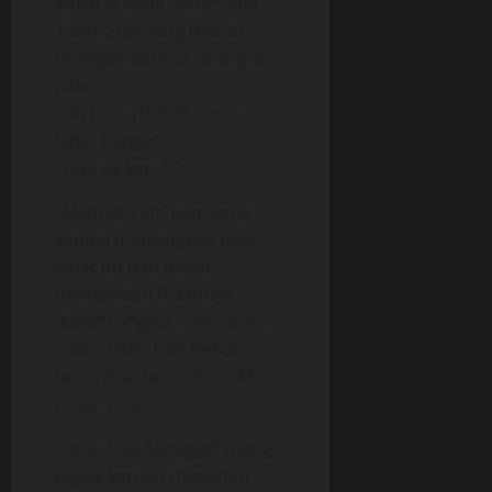
Mulai ia menj*lati v*gina
Tante Susi yang merah
mungkin karena jarang di
pake.
“Oh bulu j*mb*t Tante
lebat banget..”
“Tapi ok kan..?”
“Mantep Tan” ujar Rony
sambil menyingkap bulu
lebat itu dan mulai
memainkan l*dahnya
dibib*r v*gina Tante Susi.
“Ukh.. Ukh.. Ukh hebat
terus j*lat terus Ron okh..
Enak.. Enak”
Tante Susi Menggel*njang
eggak karuan menahan