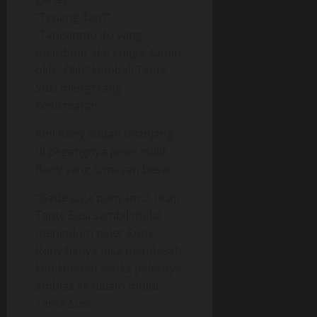
“Tenang Tan?”
“Tanganmu itu yang
membuat aku engga’ tahan
okh.. Okh” kembali Tante
Susi meng*rang
kenikmatan.
Kini Rony sudah telanjang
di pegangnya peler millik
Rony yang lumayan besar.
“Gede juga punyamu” ucap
Tante Susi sambil mulai
mengulum peler Rony,
Rony hanya bisa mendesah
kenikmatan ketika pelernya
amblas ke dalam mulut
Tante Susi.