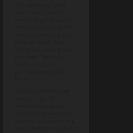
“Ron gantian ya?” pinta
Tante Susi ganti posisi.
Mereka berguling separo
sehingga sekarang posisi
Tante Susi berada di atas
menindih tubuh Rony.
“Ron gimana kalau goyang
gini” tawar Tante Susi
sambil mengoyang
pant*tnya yang padat
berisi.
“Gila Tan.. Enaak banget
terus tan ukh.. Ukh..”
sambil tangannya terus
mer*mas pay*dara yang
sekarang lebih menantang
karena menggantung indah