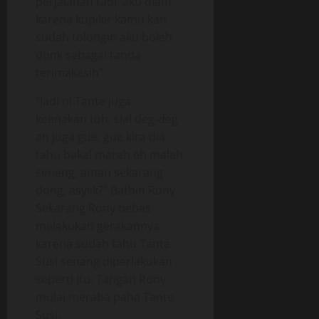
perjalanan tadi, aku diam
karena kupikir kamu kan
sudah tolongin aku boleh
donk sebagai tanda
terimakasih”
“Jadi ni Tante juga
keenakan toh, sial deg-deg
an juga gue, gue kira dia
tahu bakal marah eh malah
seneng, aman sekarang
dong, asyiik?” Bathin Rony.
Sekarang Rony bebas
melakukan gerakannya
karena sudah tahu Tante
Susi senang diperlakukan
seperti itu. Tangan Rony
mulai meraba paha Tante
Susi.