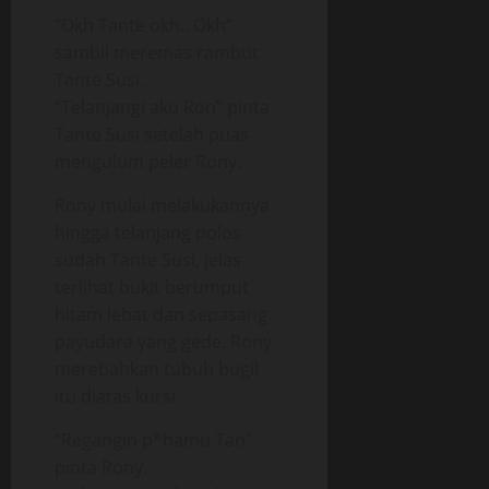
“Okh Tante okh.. Okh”
sambil meremas rambut
Tante Susi.
“Telanjangi aku Ron” pinta
Tante Susi setelah puas
mengulum peler Rony.
Rony mulai melakukannya
hingga telanjang polos
sudah Tante Susi, jelas
terlihat bukit berumput
hitam lebat dan sepasang
payudara yang gede. Rony
merebahkan tubuh bugil
itu diatas kursi.
“Regangin p*hamu Tan”
pinta Rony.