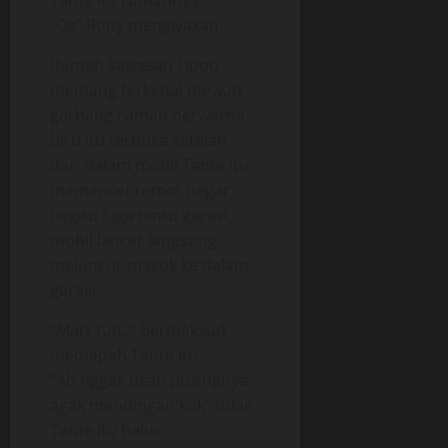
Tante itu rumahnya.
“Ok” Rony mengiyakan.
Rumah kawasan Lippo
memang terkenal mewah
gerbang rumah berwarna
biru itu terbuka setelah
dari dalam mobil Tante itu
memencet remot pagar
begitu juga pintu garasi,
mobil lancer langsung
meluncur masuk ke dalam
garasi.
“Mari Tan..” bermaksud
memapah Tante itu.
“Ah nggak usah pusingnya
agak mendingan kok” tolak
Tante itu halus.