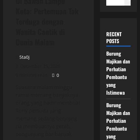
Di Bawah Lampu
Kota: Pertemuan Tak
Terduga dengan
Wanita Cantik di
RECENT
Dunia Malam
POSTS
Burung
5ta0j
Majikan dan
December 25, 2025
Perhatian
9 minutes read
0
Pembantu
yang
Suasana malam minggu
Istimewa
ramai memang banyaknya
orang yang hadir membuat
Burung
Rony pemuda yang
Majikan dan
memang sedang berjojing
Perhatian
ria membuatnya gerah,
Pembantu
pengunjung bar banyak
yang