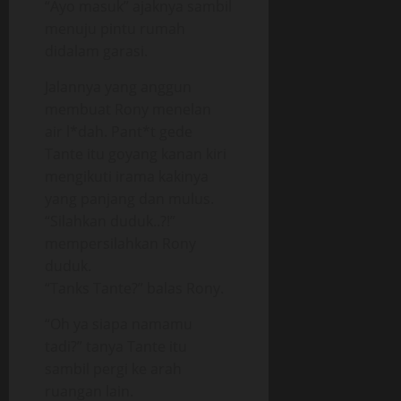
“Ayo masuk” ajaknya sambil
menuju pintu rumah
didalam garasi.
Jalannya yang anggun
membuat Rony menelan
air l*dah. Pant*t gede
Tante itu goyang kanan kiri
mengikuti irama kakinya
yang panjang dan mulus.
“Silahkan duduk..?!”
mempersilahkan Rony
duduk.
“Tanks Tante?” balas Rony.
“Oh ya siapa namamu
tadi?” tanya Tante itu
sambil pergi ke arah
ruangan lain.