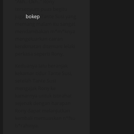
“Akh.. Okh..” Rony
tersenyum puas begitu
juga
bokep
Tante Susi yang
memang malam itu sangat
mendambakan m*m*knya
mengeluarkan cairan
kenikmatan ditemani lelaki
perkasa seperti Rony.
Keduanya lalu beranjak
kekamar tidur Tante Susi,
setelah Tante Susi
mengajak Rony ke
kamarnya untuk istirahat
sejenak dengan harapan
Rony dapat melanjutkan
kembali memuaskan n*fsu
b*rahinya.