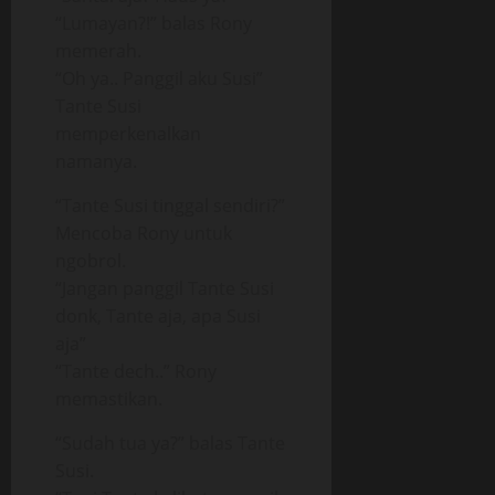
“Lumayan?!” balas Rony
memerah.
“Oh ya.. Panggil aku Susi”
Tante Susi
memperkenalkan
namanya.
“Tante Susi tinggal sendiri?”
Mencoba Rony untuk
ngobrol.
“Jangan panggil Tante Susi
donk, Tante aja, apa Susi
aja”
“Tante dech..” Rony
memastikan.
“Sudah tua ya?” balas Tante
Susi.