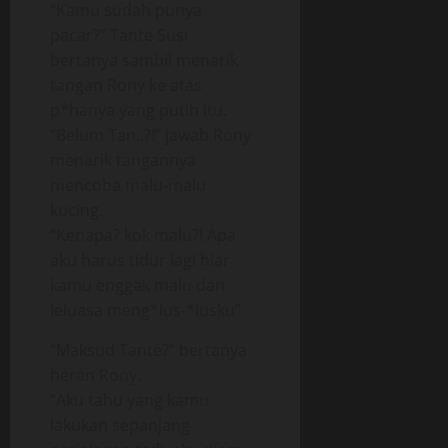
“Kamu sudah punya
pacar?” Tante Susi
bertanya sambil menarik
tangan Rony ke atas
p*hanya yang putih itu.
“Belum Tan..?!” jawab Rony
menarik tangannya
mencoba malu-malu
kucing.
“Kenapa? kok malu?! Apa
aku harus tidur lagi biar
kamu enggak malu dan
leluasa meng*lus-*lusku”
“Maksud Tante?” bertanya
heran Rony.
“Aku tahu yang kamu
lakukan sepanjang