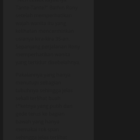
Tante-Tante?” Bathin Rony
setelah memperhatikan
wajah wanita itu yang
kelihatan mencerminkan
usianya kira-kira 35-an.
Sepanjang perjalanan Rony
memperhatikan wanita
yang tertidur disebelahnya.
Pakaiannya yang hanya
menutupi sebagian
tubuhnya sehingga jelas
sekali terlihat buah
t*ketnya yang putih dan
gede terus ke bagian
bawah yang hanya
memakai rok span
sehingga jelas terlihat