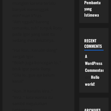
Pembantu
mungkin karena terlalu
yang
banyak menenggak
Istimewa
min*man k*ras.
“Akh nggak? bareng
temanku, tuh” tunjuk Rony
pada Igor yang saat itu
sedang mendekatinya.
RECENT
COMMENTS
“Hai Ron.. Kenalin dong”
A
sergah Igor.
“Boleh juga boncegan lo..”
WordPress
bisik Igor pada Rony.
Commenter
“Gila lo.. gue aja belum
Hello
on
kenal”
world!
“Ron..?! Kenalin Vira..”
“Vira..” kata wanita itu
sambil mejulurkan
tangannya.
ARCHIVES