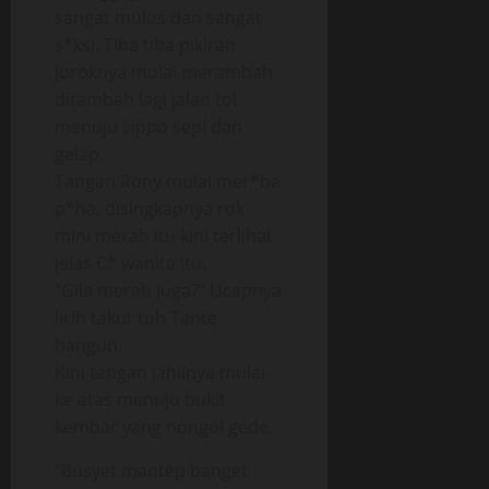
sangat mulus dan sangat
s*ksi. Tiba tiba pikiran
joroknya mulai merambah
ditambah lagi jalan tol
menuju Lippo sepi dan
gelap.
Tangan Rony mulai mer*ba
p*ha, disingkapnya rok
mini merah itu kini terlihat
jelas C* wanita itu.
“Gila merah juga?” Ucapnya
lirih takut tuh Tante
bangun.
Kini tangan jahilnya mulai
ke atas menuju bukit
kembar yang nongol gede.
“Busyet mantep banget