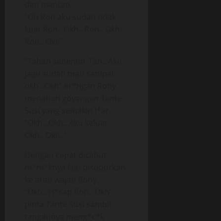
dan mantap.
“Oh Ron aku sudah tidak
kuat Ron.. Okh.. Ron.. Okh..
Ron.. Okh”
“Tahan sebentar Tan.. Aku
jagu sudah mau sampai
okh.. Okh” er*ngan Rony
menahan goyangan Tante
Susi yang semakin l*ar.
“Okh.. Okh.. Aku keluar..
Okh.. Okh..”
Dengan cepat dicabut
m*m*knya lalu disodorkan
ke arah wajah Rony.
“Okh.. H*sap Ron.. Okh”
pinta Tante Susi sambil
tangannya meng*c*k