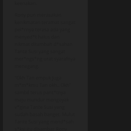
keenakan.
Rony pun merasakan
kenikmatan teramat sangat
pel*rnya terasa ada yang
menyed*t halus dan
nikmat ditambah d*sahan
Tante Susi yang sangat
mer*ngs*ng urat syarafnya
menegang.
“Okh Tan empuk juga
m*m*kmu Tan okh.. Okh”
sambil terus pant*tnya
maju mundur mengoyak
v*gina Tante Susi yang
sudah basah banget. Mulut
Tante Susi yang mend*sah
s*ksi itu disambar Rony