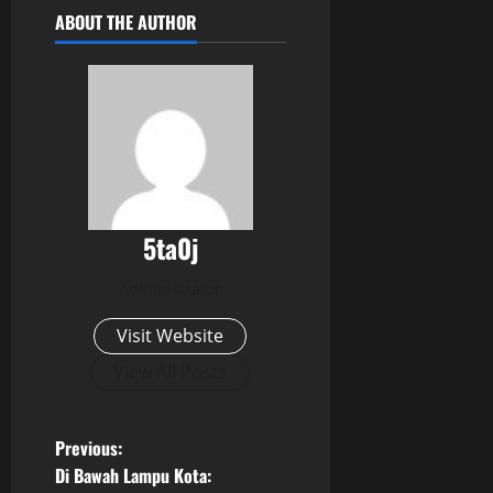
ABOUT THE AUTHOR
5ta0j
Administrator
Visit Website
View All Posts
P
Previous:
Di Bawah Lampu Kota: