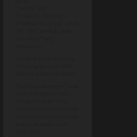
ganas.
“Tenang Tan?”
“Tanganmu itu yang
membuat aku engga’ tahan
okh.. Okh” kembali Tante
Susi meng*rang
kenikmatan.
Kini Rony sudah telanjang
di pegangnya peler millik
Rony yang lumayan besar.
“Gede juga punyamu” ucap
Tante Susi sambil mulai
mengulum peler Rony,
Rony hanya bisa mendesah
kenikmatan ketika pelernya
amblas ke dalam mulut
Tante Susi.