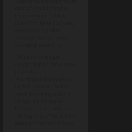
“Tapi Tante kelihatan masih
cantik..” sambil matanya
terus memeperhatikan
buah d*d* tante Susi yang
menggantung indah.
“Makasih” tersipu Tante
Susi dipuji seperti itu.
“Oh ya Tante tinggal
dengan siapa?” Tanya Rony
penasaran.
“Aku tinggal ama suamiku,
dia lagi berlayar 2 bulan
sekali dia pulang sudah 2
minggu dia berangkat
berlayar..” jelas Tante Susi.
“Oh begitu ya..?” berarti dia
kesepian nich bathin Rony.