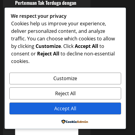
o
Pertemuan Tak Terduga dengan
Wanita Cantik di Dunia Malam
s
We respect your privacy
Next:
Cookies help us improve your experience,
t
Di Bawah Lampu Kota:
deliver personalized content, and analyze
Pertemuan Tak Terduga dengan
n
traffic. You can choose which cookies to allow
Wanita Cantik di Dunia Malam
by clicking
Customize
. Click
Accept All
to
a
consent or
Reject All
to decline non-essential
cookies.
v
Leave a Reply
i
Customize
Your email address will not
g
be published.
Required
Reject All
fields are marked
*
a
Comment
*
Accept All
t
Powered by
i