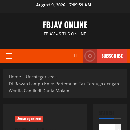
Skip
August 9, 2026
7:10:00 AM
to
content
FBJAV ONLINE
FBJAV – SITUS ONLINE
SUBSCRIBE
Primary
Menu
Home
Uncategorized
Di Bawah Lampu Kota: Pertemuan Tak Terduga dengan
Wanita Cantik di Dunia Malam
SEARCH
Uncategorized
Search