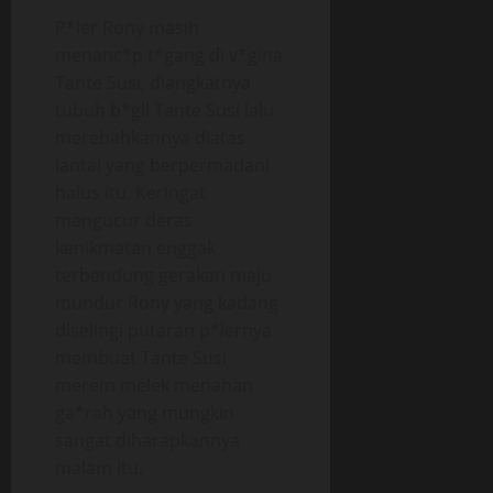
P*ler Rony masih
menanc*p t*gang di v*gina
Tante Susi, diangkatnya
tubuh b*gil Tante Susi lalu
merebahkannya diatas
lantai yang berpermadani
halus itu. Keringat
mengucur deras
kenikmatan enggak
terbendung gerakan maju
mundur Rony yang kadang
diselingi putaran p*lernya
membuat Tante Susi
merem melek menahan
ga*rah yang mungkin
sangat diharapkannya
malam itu.