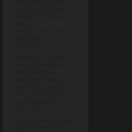
Mulai ia menj*lati v*gina
Tante Susi yang merah
mungkin karena jarang di
pake.
“Oh bulu j*mb*t Tante
lebat banget..”
“Tapi ok kan..?”
“Mantep Tan” ujar Rony
sambil menyingkap bulu
lebat itu dan mulai
memainkan l*dahnya
dibib*r v*gina Tante Susi.
“Ukh.. Ukh.. Ukh hebat
terus j*lat terus Ron okh..
Enak.. Enak”
Tante Susi Menggel*njang
eggak karuan menahan