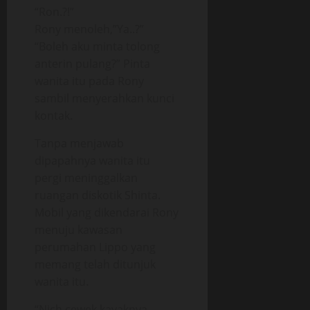
“Ron.?!”
Rony menoleh,”Ya..?”
“Boleh aku minta tolong
anterin pulang?” Pinta
wanita itu pada Rony
sambil menyerahkan kunci
kontak.
Tanpa menjawab
dipapahnya wanita itu
pergi meninggalkan
ruangan diskotik Shinta.
Mobil yang dikendarai Rony
menuju kawasan
perumahan Lippo yang
memang telah ditunjuk
wanita itu.
“Nich cewek kayaknya