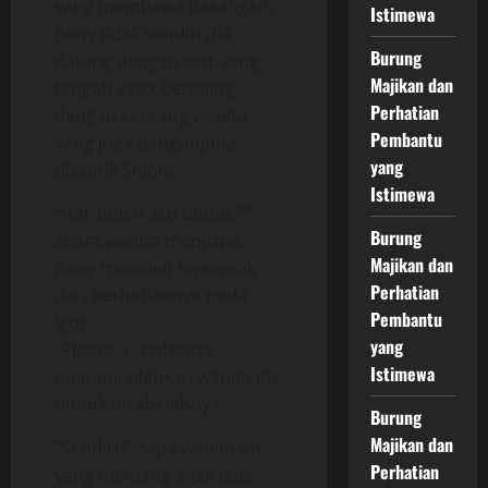
yang membawa pasangan,
Istimewa
Rony tidak sendiri dia
Burung
datang dengan Igor yang
Majikan dan
tengah asyik berjojing
Perhatian
dengan seorang wanita
Pembantu
yang juga pengunjung
yang
diskotik Shinta.
Istimewa
“Hai, boleh aku duduk?!”
Burung
suara wanita menyapa.
Majikan dan
Rony menoleh tersentak
Perhatian
dari perhatiannya pada
Pembantu
Igor.
yang
“Please..?” balasnya
Istimewa
mempersilahkan wanita itu
duduk disebelahnya.
Burung
Majikan dan
“Sendiri?” sapa wanita itu
Perhatian
yang memang agak teler