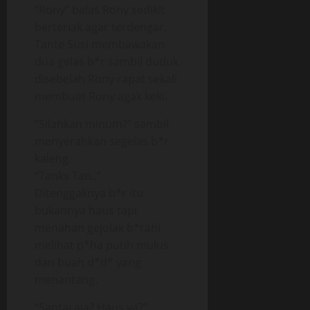
“Rony” balas Rony sedikit
berteriak agar terdengar.
Tante Susi membawakan
dua gelas b*r sambil duduk
disebelah Rony rapat sekali
membuat Rony agak keki.
“Silahkan minum?” sambil
menyerahkan segelas b*r
kaleng.
“Tanks Tan..”
Ditenggaknya b*r itu
bukannya haus tapi
menahan gejolak b*rahi
melihat p*ha putih mulus
dan buah d*d* yang
menantang.
“Santai aja? Haus ya?”