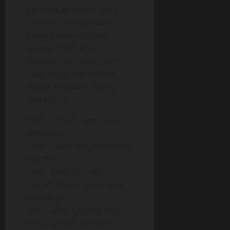
pel*rnya ke arah v*gina
Tante Susi yang sudah
becek karena j*latan
lembut l*dah Rony.
Perlahan tapi pasti pel*r
Rony mulai merambah
masuk ke dalam v*gina
Tante Susi.
“Okh..” d*sah Tante Susi
keenakan.
Pant*t Rony bergerak maju
mundur.
“Okh.. Enak Ron okh..”
merem melek Tante Susi
dibuatnya.
“Okh.. Okh.. Goyang terus”
pinta Tante Susi masih