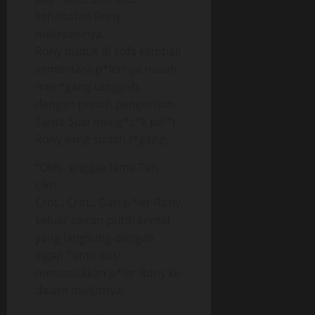
kehebatan Rony
melayaninya.
Rony duduk di sofa kembali
sementara p*lernya masih
men*gang tangguh,
dengan penuh pengertian
Tante Susi meng*c*k pel*r
Rony yang sudah t*gang.
“Okh.. enggak lama Tan..
Okh..”
Crot.. Crot.. Dari p*ler Rony
keluar cairan putih kental
yang langsung dengan
sigap Tante Susi
memasukkan p*ler Rony ke
dalam mulutnya.