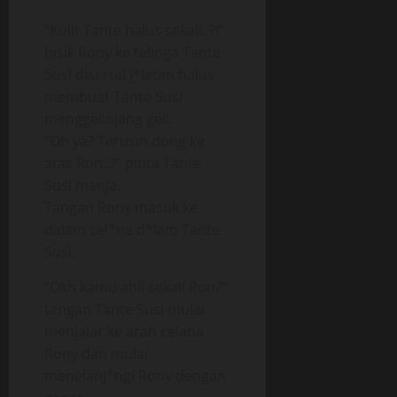
“Kulit Tante halus sekali..?!”
bisik Rony ke telinga Tante
Susi disertai j*latan halus
membuat Tante Susi
menggelinjang geli.
“Oh ya? Terusin dong ke
atas Ron..?” pinta Tante
Susi manja.
Tangan Rony masuk ke
dalam cel*na d*lam Tante
Susi.
“Okh kamu ahli sekali Ron?”
tangan Tante Susi mulai
menjalar ke arah celana
Rony dan mulai
menelanj*ngi Rony dengan