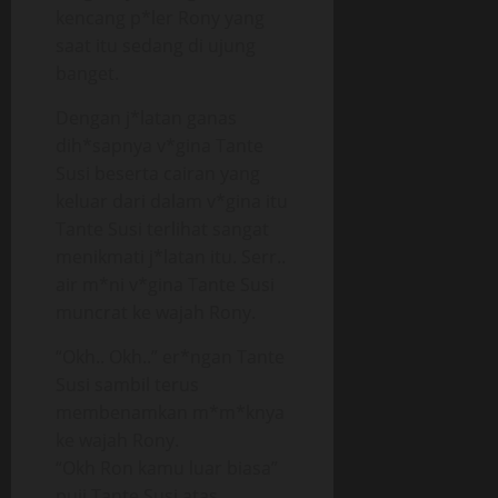
kencang p*ler Rony yang
saat itu sedang di ujung
banget.
Dengan j*latan ganas
dih*sapnya v*gina Tante
Susi beserta cairan yang
keluar dari dalam v*gina itu
Tante Susi terlihat sangat
menikmati j*latan itu. Serr..
air m*ni v*gina Tante Susi
muncrat ke wajah Rony.
“Okh.. Okh..” er*ngan Tante
Susi sambil terus
membenamkan m*m*knya
ke wajah Rony.
“Okh Ron kamu luar biasa”
puji Tante Susi atas