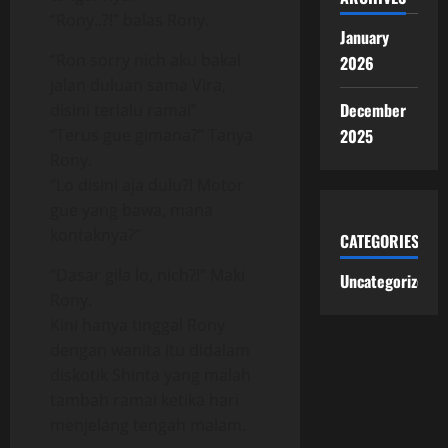
“Rony..?!” balas Rony.
January
“Ron sorry nich aku bakal
2026
jalan duluan sama Vira,
December
disini terlalu ramai”
“Terus gue gimana?” Tanya
2025
Rony.
“Lo disini aja dulu?! Motor
gue yang bawa, mana
kontaknya?”
CATEGORIES
“Dasar gila lo, nich?!” Maki
Uncategorized
Rony.
Kini hanya tinggal Rony
dengan wanita itu didalam
diskotik Shinta yang malah
tambah ramai ketika hari
menjelang tengah malam.