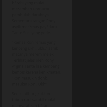
b*rahi yang mulai
merambah urat-urat
pembuluh darahnya.
Sementara tangan Rony
asyik mer*mas pay*dara
Tante Susi yang gede.
“Remas Ron remas yang
kenceng ukh.. ukh..” sambil
matanya merem melek.
Terlihat jelas oleh Rony
v*gina Tante lisa kembang
kempis karena kenikmatan.
“Ron masukin donk,
masukin Ron.. Ukh”
Sedikit dibungkukkan
tubuh roni sambil mulai
mengarahkan b*tang