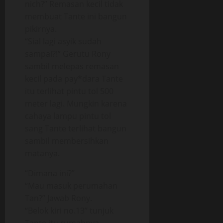
nich?” Remasan kecil tidak
membuat Tante ini bangun
pikirnya.
“Sial lagi asyik sudah
sampai?!” Gerutu Rony
sambil melepas remasan
kecil pada pay*dara Tante
itu terlihat pintu tol 500
meter lagi. Mungkin karena
cahaya lampu pintu tol
sang Tante terlihat bangun
sambil membersihkan
matanya.
“Dimana ini?”
“Mau masuk perumahan
Tan?” Jawab Rony.
“Belok kiri no.13” tunjuk