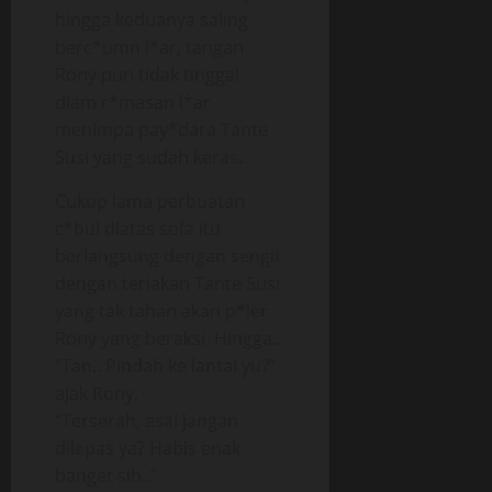
hingga keduanya saling
berc*umn l*ar, tangan
Rony pun tidak tinggal
diam r*masan l*ar
menimpa pay*dara Tante
Susi yang sudah keras.
Cukup lama perbuatan
c*bul diatas sofa itu
berlangsung dengan sengit
dengan teriakan Tante Susi
yang tak tahan akan p*ler
Rony yang beraksi. Hingga..
“Tan.. Pindah ke lantai yu?”
ajak Rony.
“Terserah, asal jangan
dilepas ya? Habis enak
banget sih..”