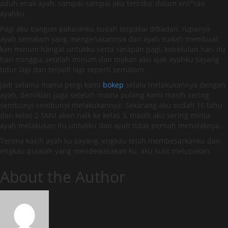
aduh enak ayah, sampai-sampai aku tertidur dalam ent*tan
ayahku.
Pagi aku bangun pakaianku sudah terpakai dibadan, rupanya
ayah semalam yang mengenakannya dan ayah sudah membuat
kan minum hangat untukku serta sarapan pagi, kebetulan hari itu
hari minggu, setelah minum dan makan aku ajak ayahku sayang
tidur lagi dan terjadi lagi seperti semalam.
Jadi selama mama pergi kami
bokep
selalu melakukannya dengan
ayah, demikian juga setelah mama pulang kami masih sering
sembunyi-sembunyi melakukannya. Sekarang aku sudah 16 tahu
dan kelas 2 SMU akan naik ke kelas 3, masih aku sering minta
ayah melakukan itu untukku dan ayah tidak pernah menolaknya.
Terima kasih ayah ku sayang, engkau telah membesarkanku dan
engkau pulalah yang mendewasakan ku, aku sulit melupakan.
About the Author