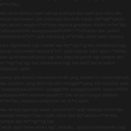
m*m*kku,
Aku tarik rambut ayah saking enaknya dan ayah pun tahu aku
mulai merasakan, lalu posisinya dirubah kakiku dik*ngk*ngkan
dan pelan2 kepala k*nt*lnya digosok-gosokkan dibibir m*m*kku
“aduuuuuhhhh aaaayyyaaaaahhhhh”, r*ntihanku dan pelan2
ditekannya k*nt*l ayah kelubang m*m*kku aduh sakit rasanya,
Lalu digosokkan lagi setelah aku ter*ngs*ng lalu ditekannya lagi,
lama2 sssrrrreettt kepala k*nt*l ayah masuk, sakit ayah r*ntihku
dan ayah mencabutnya lagi lalu digosok-gosok lagi sampai aku
ter*ngs*ng lagi dan ditekannya lagi, ber-kali2 hal tersebut
dilakukan ayah,
Lama2 aku betul2 merasakan enak yang selama ini belum pernah
aku rasakan, yang akhirnya aku menggel*njang dan kupeluk ayah
“aaaayyyyyaaaahhhhh, uuuggghhh, aaayyyyaaahhh, aaaaccchhhh
aaayyyaaahhh eeeennnaaaak!!!!! dan terasa hangat didalam
m*m*kku, rupanya semprotan air m*ni ayah.
Aku terasa ngantuk sekali, lama k*nt*l ayah didalam m*m*kku
setelah mengecil baru ayah cabut dan dij*latinya m*m*kku,
sampai aku ter*ngs*ng lagi
“aduh ayah Devie minta lagi”, pintaku , ayahpun melayaniku lagi,