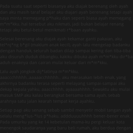
Pada suatu saat seperti biasanya aku diajak berenang oleh ayah
dan aku masih taraf belajar aku diajari ayah berenang tetapi ayah
saya minta memegang p*haku dan seperti biasa ayah memegang
m*m*kku, hal tersebut aku nikmati, jadi bukan belajar renang
tetapi aku betul-betul menikmati r*baan ayahku.
Selesai berenang aku diajak ayah kekamar ganti pakaian, aku
tel*nj*ng b*gil (maklum anak kecil), ayah lalu mengelap badanku
dengan handuk, seluruh badan dilap sampai kering dan tiba-tiba
aku disuruh duduk dibangku, kakiku dibuka ayah m*m*kku dir*ba
aduh enaknya dan cairan mulai keluar dari m*m*kku,
Lalu ayah jongkok dij*latinya m*m*kku,
aaaccchhhhh..aaaaacchhhhh.. aku merasakan lebih enak, yang
akhirnya badanku terasa seperti melayang sampai-sampai aku
dekap kepala yahku, aaacchhhh, ayaaaahhhh. Sewaktu aku mulai
masuk SMP aku kalau berangkat bersama-sama ayah, sebab
arahnya satu jalan kearah tempat kerja ayahku,
Setiap pagi aku senang sebab sambil menyetir mobil tangan ayah
selalu meng*lus-*lus p*haku, addduuuuhhhh bener-bener enak.
Pada umurku yang ke 14 kebetulan mama-ku pergi keluar kota
menengok saudaranya yang baru beli rumah, aku berdua dengan