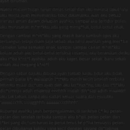
ayah dirumah.
Waktu malam hujan turun deras sekali dan aku merasa takut lalu
aku minta ayah menemaniku tidur dikamarku, wah aku betul2
merasa aman dalam dekapan ayahku, sampai aku tertidur pulas,
aku merasakan m*m*kku ada yang meng*lus, betul-betul enak,
Dengan rambut m*m*kku yang masih baru tumbuh tipis aku
terbangun tetapi diam saja sebab aku tahu ayahlah yang mer*ba.
Semakin lama semakin enak, sampai-sampai cairan m*m*kku
keluar aduh aku betul-betul tersiksa rasanya, aku beranikan diriku
aku r*ba k*nt*l ayahku, aduh aku kaget, besar sekali, baru sekali
inilah aku megang k*nt*l.
Dengan sabar bajuku dibuka ayah (sebab kalau tidur aku tidak
pernah pakai B*, walaupun t*t*kku masih kecil) setelah terbuka
leherku mulai dic*um ayah dan aku ter*ngs*ng, tau-tau t*t*kku
dic*umnya aduh enaknya eeehhh malah dih*sap aduh maakkk!!
aku tak tahan, tanpa aku sadari keluar suara dari mulutku
“aaaaccchh, uuugghhh, aaaaacccchhhh”.
Rupanya ayahku jauh berpengalaman, di tariknya C* ku pelan-
pelan dan setelah terbuka sampai aku b*gil, pelan-pelan dari
t*ket yang dic*um turun ke perut terus ke p*ha teruusss pelan-
pelan dibukanya kakiku yang kecil dengan sayang dij*latinya