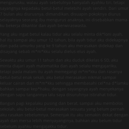
mengurusku, walau ayah sebetulnya hanyalah ayahku tiri, tetapi
sayangnya kepadaku betul-betul melebihi ayah sendiri. Dari umur
7 bulan aku diurusnya, dimandikan, disuapin pokoknya diurus
selayaknya seorang ibu mengurus anaknya, ini disebabkan mama-
ku bekerja dikantor dan ayah berwiraswasta.
Yang aku ingat betul kalau tidur aku selalu minta dik*loni ayah,
hal itu sampai aku umur 12 tahun, bila ayah tidur aku didekapnya
dan pada umurku yang ke 9 tahun aku merasakan didekap dan
disayang sebab m*m*kku selalu dielus-elus ayah.
Sewaktu aku umur 11 tahun dan aku duduk dikelas 6 SD, aku
minta diajari ayah matematika dan ayah selalu mengajariku,
tetapi pada malam itu ayah memegangi m*m*kku dan rasanya
betul-betul enak sekali, aku betul merasakan nikmat sampai
keluar cairan dari m*m*kku sehingga membasahi cel*na d*lamku
bahkan sampai kep*haku, dengan sayangnya ayah menyekanya
dengan sapu tangannya lalu saya disuruhnya istirahat tidur.
Bangun pagi kepalaku pusing dan berat, sampai aku membolos
sekolah, aku betul-betul merasakan sesuatu yang belum pernah
aku rasakan sebelumnya. Semenjak itu aku semakin dekat dengan
ayah dan mersa lebih menyayanginya, bahkan aku belum tidur
sebelum ayahku mengajakku tidur.