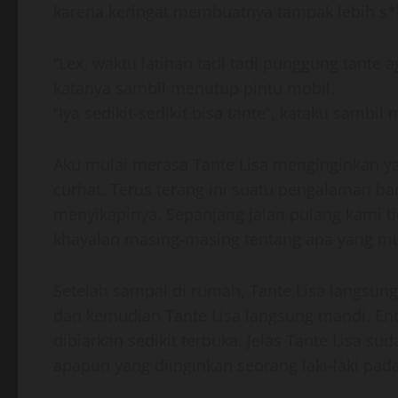
karena keringat membuatnya tampak lebih s*k
“Lex, waktu latihan tadi tadi punggung tante ag
katanya sambil menutup pintu mobil.
“Iya sedikit-sedikit bisa tante”, kataku sambi
Aku mulai merasa Tante Lisa menginginkan ya
curhat. Terus terang ini suatu pengalaman ba
menyikapinya. Sepanjang jalan pulang kami ti
khayalan masing-masing tentang apa yang mun
Setelah sampai di rumah, Tante Lisa langsun
dan kemudian Tante Lisa langsung mandi. Ent
dibiarkan sedikit terbuka. Jelas Tante Lisa
apapun yang diinginkan seorang laki-laki pad