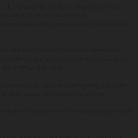
, aku hanya terduduk diam di kursi meja rias.
ada suara Tante Lisa mulai manja.
 kusodorkan melalui pintu sambil berusaha untuk
a sendiri sudah memberi tanda lalu kenapa aku
ah. Tidak berapa lama kemudian Tante Lisa keluar
k dari d*d* sampai p*ha.
daan seperti ini, aku mulai ter*ngs*ng dan sedikit
tingkah lakuku yang serba kikuk melihat
 body-lotion” katanya sambil berbaring tengkurap di
ertinggal K*tang dan Kanc*tnya saja. Aku mulai