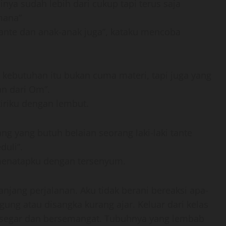
inya sudah lebih dari cukup tapi terus saja
mana”
 tante dan anak-anak juga”, kataku mencoba
 kebutuhan itu bukan cuma materi, tapi juga yang
an dari Om”.
iriku dengan lembut.
ang yang butuh belaian seorang laki-laki tante
uli”.
 menatapku dengan tersenyum.
njang perjalanan. Aku tidak berani bereaksi apa-
gung atau disangka kurang ajar. Keluar dari kelas
ak segar dan bersemangat. Tubuhnya yang lembab