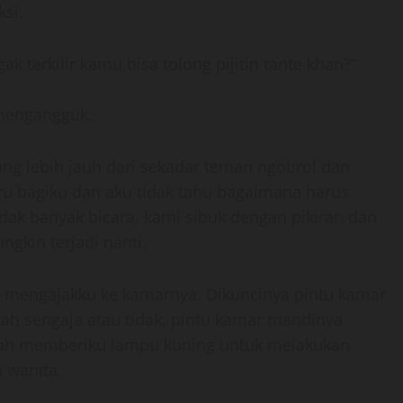
si.
ak terkilir kamu bisa tolong pijitin tante khan?”
l mengangguk.
ng lebih jauh dari sekadar teman ngobrol dan
ru bagiku dan aku tidak tahu bagaimana harus
dak banyak bicara, kami sibuk dengan pikiran dan
gkin terjadi nanti.
g mengajakku ke kamarnya. Dikuncinya pintu kamar
ah sengaja atau tidak, pintu kamar mandinya
 sudah memberiku lampu kuning untuk melakukan
a wanita.