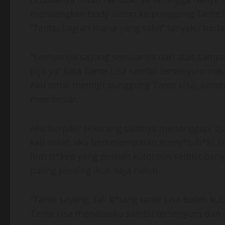
menuangkan body-lotion ke punggung Tante L
“Tante, bagian mana yang sakit” tanyaku berla
“Semuanya sayang semuanya dari atas sampai 
pijit ya” kata Tante Lisa sambil tersenyum naka
Aku terus memijit punggung Tante Lisa, seme
membesar.
Aku berpikir sekarang saatnya menanggapi aj
kali inilah aku berkesempatan meny*tub*hi s
film B*kep yang pernah kutonton sedikit ban
paling penting ikuti saja naluri
“Tante sayang, tali k*tang tante Lisa boleh 
Tante Lisa menatapku sambil tersenyum dan m