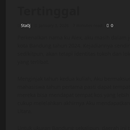
Tertinggal
5ta0j
January 3, 2026
7 minutes read
0
Perkenalkan nama ku Alex, aku masih dalam j
kota Bandung tahun 2024. Kejadiannya sendiri
sedikitpun, akan tetapi identitas tokoh dan 
yang terlibat.
Menginjak tahun kedua kuliah, Aku bermaksud 
mahasiswa tahun pertama pasti dapat tempat 
mereka bisa mendapat tempat kos yang lebih 
cukup melelahkan akhirnya Aku mendapatkan
Utara.
Untuk ukuran Bandung sekalipun, daerah ini 