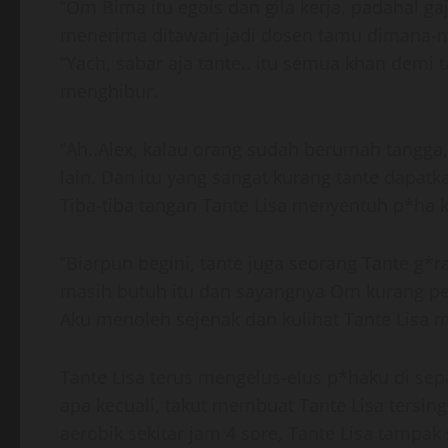
“Om Bima itu egois dan gila kerja, padahal gaj
menerima ditawari jadi dosen tamu dimana-
“Yach, sabar aja tante.. itu semua khan demi
menghibur.
“Ah..Alex, kalau orang sudah berumah tangga,
lain. Dan itu yang sangat kurang tante dapatk
Tiba-tiba tangan Tante Lisa menyentuh p*ha k
“Biarpun begini, tante juga seorang Tante g*r
masih butuh itu dan sayangnya Om kurang ped
Aku menoleh sejenak dan kulihat Tante Lisa
Tante Lisa terus mengelus-elus p*haku di sepa
apa kecuali, takut membuat Tante Lisa tersing
aerobik sekitar jam 4 sore, Tante Lisa tamp