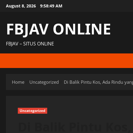
Skip
August 8, 2026
9:58:50 AM
to
content
FBJAV ONLINE
FBJAV – SITUS ONLINE
Home
Uncategorized
Di Balik Pintu Kos, Ada Rindu yan
Uncategorized
Di Balik Pintu Kos