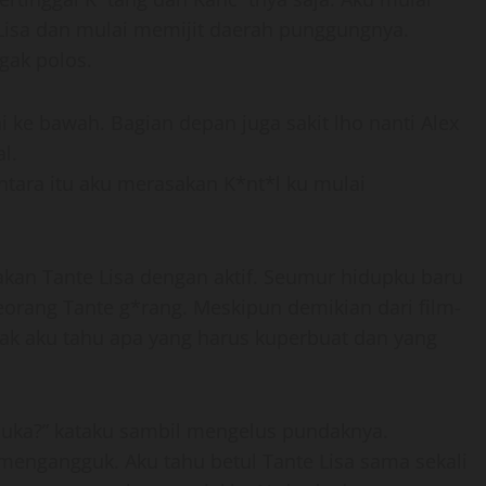
isa dan mulai memijit daerah punggungnya.
gak polos.
ke bawah. Bagian depan juga sakit lho nanti Alex
l.
ntara itu aku merasakan K*nt*l ku mulai
akan Tante Lisa dengan aktif. Seumur hidupku baru
eorang Tante g*rang. Meskipun demikian dari film-
yak aku tahu apa yang harus kuperbuat dan yang
kubuka?” kataku sambil mengelus pundaknya.
engangguk. Aku tahu betul Tante Lisa sama sekali