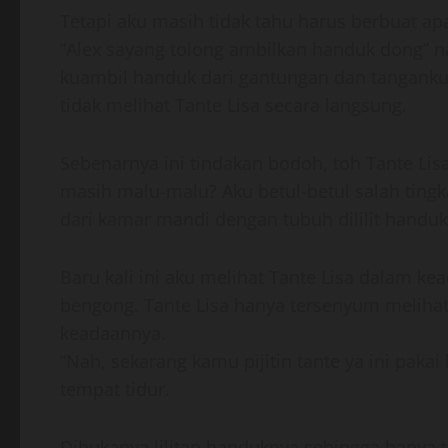
Tetapi aku masih tidak tahu harus berbuat apa
“Alex sayang tolong ambilkan handuk dong” n
kuambil handuk dari gantungan dan tanganku
tidak melihat Tante Lisa secara langsung.
Sebenarnya ini tindakan bodoh, toh Tante Lis
masih malu-malu? Aku betul-betul salah tingk
dari kamar mandi dengan tubuh dililit handu
Baru kali ini aku melihat Tante Lisa dalam kea
bengong. Tante Lisa hanya tersenyum melihat 
keadaannya.
“Nah, sekarang kamu pijitin tante ya ini pakai
tempat tidur.
Dibukanya lilitan handuknya sehingga hanya t