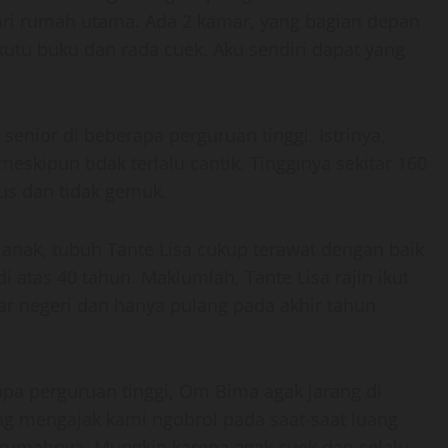
ari rumah utama. Ada 2 kamar, yang bagian depan
kutu buku dan rada cuek. Aku sendiri dapat yang
nior di beberapa perguruan tinggi. Istrinya,
eskipun tidak terlalu cantik. Tingginya sekitar 160
us dan tidak gemuk.
anak, tubuh Tante Lisa cukup terawat dengan baik
atas 40 tahun. Maklumlah, Tante Lisa rajin ikut
uar negeri dan hanya pulang pada akhir tahun
pa perguruan tinggi, Om Bima agak jarang di
ng mengajak kami ngobrol pada saat-saat luang
i rumahnya. Mungkin karena agak cuek dan selalu