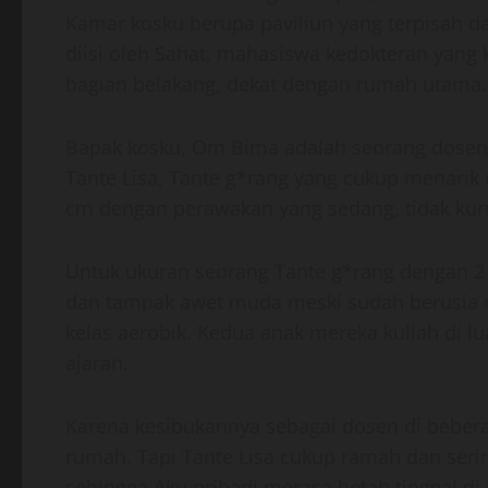
Kamar kosku berupa paviliun yang terpisah d
diisi oleh Sahat, mahasiswa kedokteran yang 
bagian belakang, dekat dengan rumah utama.
Bapak kosku, Om Bima adalah seorang dosen se
Tante Lisa, Tante g*rang yang cukup menarik m
cm dengan perawakan yang sedang, tidak kur
Untuk ukuran seorang Tante g*rang dengan 2 
dan tampak awet muda meski sudah berusia di 
kelas aerobik. Kedua anak mereka kuliah di l
ajaran.
Karena kesibukannya sebagai dosen di bebera
rumah. Tapi Tante Lisa cukup ramah dan seri
sehingga Aku pribadi merasa betah tinggal d